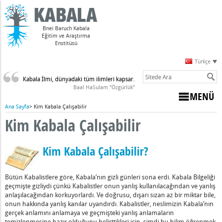
Bnei Baruch Kabala
Eğitim ve Araştırma
Enstitüsü
Türkçe
Kabala İlmi, dünyadaki tüm ilimleri kapsar.
Baal HaSulam “Özgürlük”
MENÜ
Ana Sayfa
>
Kim Kabala Çalışabilir
Kim Kabala Çalışabilir
Kim Kabala Çalışabilir?
Bütün Kabalistlere göre, Kabala’nın gizli günleri sona erdi. Kabala Bilgeliği
geçmişte gizliydi çünkü Kabalistler onun yanlış kullanılacağından ve yanlış
anlaşılacağından korkuyorlardı. Ve doğrusu, dışarı sızan az bir miktar bile,
onun hakkında yanlış kanılar uyandırdı. Kabalistler, neslimizin Kabala’nın
gerçek anlamını anlamaya ve geçmişteki yanlış anlamaların
temizlenmesine hazır olduğunu belirttikleri için, şimdi bu bilim öğrenmek