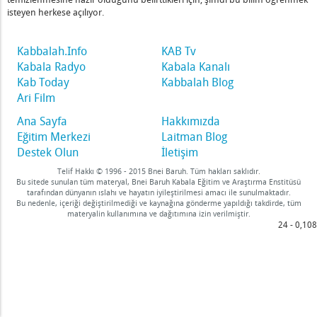
isteyen herkese açılıyor.
Kabbalah.Info
KAB Tv
Kabala Radyo
Kabala Kanalı
Kab Today
Kabbalah Blog
Ari Film
Ana Sayfa
Hakkımızda
Eğitim Merkezi
Laitman Blog
Destek Olun
İletişim
Telif Hakkı © 1996 - 2015 Bnei Baruh. Tüm hakları saklıdır.
Bu sitede sunulan tüm materyal, Bnei Baruh Kabala Eğitim ve Araştırma Enstitüsü
tarafından dünyanın ıslahı ve hayatın iyileştirilmesi amacı ile sunulmaktadır.
Bu nedenle, içeriği değiştirilmediği ve kaynağına gönderme yapıldığı takdirde, tüm
materyalin kullanımına ve dağıtımına izin verilmiştir.
24 - 0,108