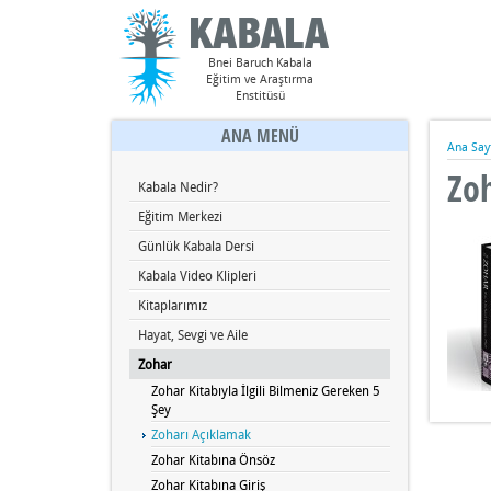
Bnei Baruch Kabala
Eğitim ve Araştırma
Enstitüsü
ANA MENÜ
Ana Say
Zo
Kabala Nedir?
Eğitim Merkezi
Günlük Kabala Dersi
Kabala Video Klipleri
Kitaplarımız
Hayat, Sevgi ve Aile
Zohar
Zohar Kitabıyla İlgili Bilmeniz Gereken 5
Şey
Zoharı Açıklamak
Zohar Kitabına Önsöz
Zohar Kitabına Giriş