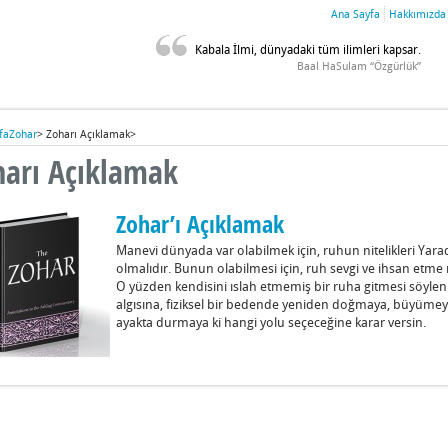
Ana Sayfa
Hakkımızda
Kabala İlmi, dünyadaki tüm ilimleri kapsar.
Baal HaSulam “Özgürlük”
fa
Zohar
>
Zoharı Açıklamak
>
harı Açıklamak
Zohar’ı Açıklamak
Manevi dünyada var olabilmek için, ruhun nitelikleri Yarada
olmalıdır. Bunun olabilmesi için, ruh sevgi ve ihsan etme ni
O yüzden kendisini ıslah etmemiş bir ruha gitmesi söyleni
algısına, fiziksel bir bedende yeniden doğmaya, büyümey
ayakta durmaya ki hangi yolu seçeceğine karar versin.