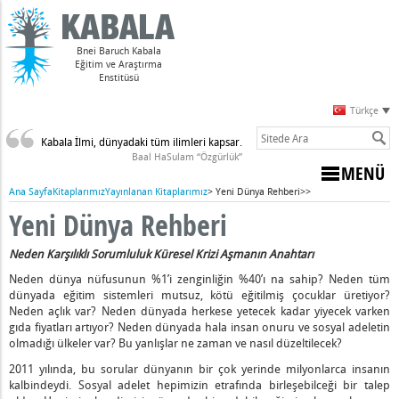
Bnei Baruch Kabala
Eğitim ve Araştırma
Enstitüsü
Türkçe
Kabala İlmi, dünyadaki tüm ilimleri kapsar.
Baal HaSulam “Özgürlük”
MENÜ
Ana Sayfa
Kitaplarımız
Yayınlanan Kitaplarımız
>
Yeni Dünya Rehberi
>
>
Yeni Dünya Rehberi
Neden Karşılıklı Sorumluluk Küresel Krizi Aşmanın Anahtarı
Neden dünya nüfusunun %1’i zenginliğin %40’ı na sahip? Neden tüm
dünyada eğitim sistemleri mutsuz, kötü eğitilmiş çocuklar üretiyor?
Neden açlık var? Neden dünyada herkese yetecek kadar yiyecek varken
gıda fiyatları artıyor? Neden dünyada hala insan onuru ve sosyal adeletin
olmadığı ülkeler var? Bu yanlışlar ne zaman ve nasıl düzeltilecek?
2011 yılında, bu sorular dünyanın bir çok yerinde milyonlarca insanın
kalbindeydi. Sosyal adelet hepimizin etrafında birleşebilceği bir talep