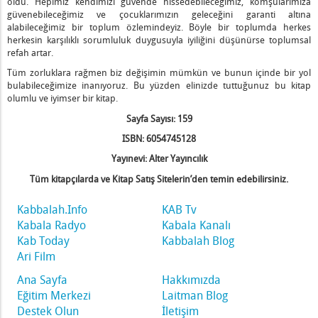
oldu. Hepimiz kendimizi güvende hissedebileceğimiz, komşularımıza
güvenebileceğimiz ve çocuklarımızın geleceğini garanti altına
alabileceğimiz bir toplum özlemindeyiz. Böyle bir toplumda herkes
herkesin karşılıklı sorumluluk duygusuyla iyiliğini düşünürse toplumsal
refah artar.
Tüm zorluklara rağmen biz değişimin mümkün ve bunun içinde bir yol
bulabileceğimize inanıyoruz. Bu yüzden elinizde tuttuğunuz bu kitap
olumlu ve iyimser bir kitap.
Sayfa Sayısı: 159
ISBN: 6054745128
Yayınevi: Alter Yayıncılık
Tüm kitapçılarda ve Kitap Satış Sitelerin’den temin edebilirsiniz.
Kabbalah.Info
KAB Tv
Kabala Radyo
Kabala Kanalı
Kab Today
Kabbalah Blog
Ari Film
Ana Sayfa
Hakkımızda
Eğitim Merkezi
Laitman Blog
Destek Olun
İletişim