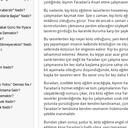
çizdiğinde, kişinin Yaradan’a ihsan etme çalışması
Bu nedenle, kişi kötü eğilimin tasvirlerini hissetme
raberdir” Nedir?
çalışmadan kaçmak ister. İşte o zaman, kişi kötü eği
ilerle Başlar” Nedir?
imkânsız olduğunu görür. Yine de ancak o zaman üs
kontrolünden çıkmasına yardım edeceğini söyleyebil
Şabat Günü Ne Yiyecek” Nedir?
tasvirini gördüğü bu karanlık duruma karşı bir şe
Ne Demektir?
ir?
Bu tasvirlerden kişi neyin kötü olduğunu, yani kendi
şey yapamayan insanın kalbinde kötülüğün ne ölçüde
 Dikmeyeceksin” Nedir?
seferinde kötünün bir imgesini edinir. Kişi bu gö
r?
tahammül edemez. Aksine, bu kişiye azar azar göster
sanki kendisi için değil de Yaradan için çalışma tasv
çalışmasına bir kez daha başlama gücüne sahip olur.
ım Nedir?
bir aşamada olduğunu düşündüğünde, kötü eğilim h
başka bir tasvirini verir. Bu tasvir onu bir kez daha 
Buradan, özellikle kötü eğilim aracılığıyla, kişini
atı Yoktu" Demesi Ne Anlama Geliyor?
Yaradan’a hizmet ettiğini ve tüm çalışmalarının Y
 Anlama Gelir?
ulaşabileceği sonucu çıkar, zira kötü eğilim ona Yar
Demektir?
tasvirler gösterdiğinde, kişi bu çalışmadan uzak ol
mek Nedir?
yolunda yürüdüğüne dair kendini kandıramaz, çünkü 
rk Nedir?
Yaradan’ın kendisine kendini sevmenin hükmünden
şekilde inanmalıdır.
Bundan çıkan sonuç şudur ki, kötü eğilime engel olu
eğilimin kişiyi Yaradan’a bağlı olma, yani tamam