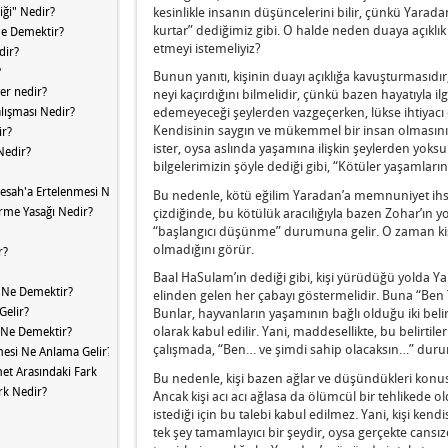
kesinlikle insanın düşüncelerini bilir, çünkü Yarada
iği" Nedir?
kurtar” dediğimiz gibi. O halde neden duaya açıklı
Ne Demektir?
etmeyi istemeliyiz?
dir?
?
Bunun yanıtı, kişinin duayı açıklığa kavuşturmasıdır,
ler nedir?
neyi kaçırdığını bilmelidir, çünkü bazen hayatıyla il
alışması Nedir?
edemeyeceği şeylerden vazgeçerken, lükse ihtiyacı
Kendisinin saygın ve mükemmel bir insan olmasını
ir?
ister, oysa aslında yaşamına ilişkin şeylerden yoks
Nedir?
bilgelerimizin şöyle dediği gibi, “Kötüler yaşamlarınd
 Pesah'a Ertelenmesi Ne Anlama Gelir?
Bu nedenle, kötü eğilim Yaradan’a memnuniyet ihs
rme Yasağı Nedir?
çizdiğinde, bu kötülük aracılığıyla bazen Zohar’ın yor
“başlangıcı düşünme” durumuna gelir. O zaman kiş
olmadığını görür.
r?
Baal HaSulam’ın dediği gibi, kişi yürüdüğü yolda Y
ı Ne Demektir?
elinden gelen her çabayı göstermelidir. Buna “Ben 
Gelir?
Bunlar, hayvanların yaşamının bağlı olduğu iki bel
olarak kabul edilir. Yani, maddesellikte, bu belirtile
ı Ne Demektir?
çalışmada, “Ben… ve şimdi sahip olacaksın…” dururs
mesi Ne Anlama Gelir?
t Arasındaki Fark
Bu nedenle, kişi bazen ağlar ve düşündükleri konu
ark Nedir?
Ancak kişi acı acı ağlasa da ölümcül bir tehlikede 
istediği için bu talebi kabul edilmez. Yani, kişi ke
tek şey tamamlayıcı bir şeydir, oysa gerçekte cansız