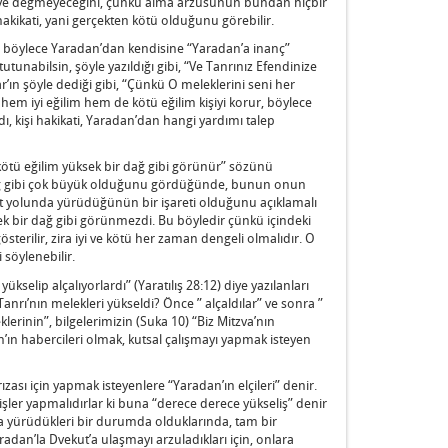
etmeye değmeyeceğini, çünkü alma arzusunun bundan hiçbir
akikati, yani gerçekten kötü olduğunu görebilir.
rur, böylece Yaradan’dan kendisine “Yaradan’a inanç”
utunabilsin, şöyle yazıldığı gibi, “Ve Tanrınız Efendinize
r’ın şöyle dediği gibi, “Çünkü O meleklerini seni her
hem iyi eğilim hem de kötü eğilim kişiyi korur, böylece
dı, kişi hakikati, Yaradan’dan hangi yardımı talep
n kötü eğilim yüksek bir dağ gibi görünür” sözünü
 dağ gibi çok büyük olduğunu gördüğünde, bunun onun
t yolunda yürüdüğünün bir işareti olduğunu açıklamalı
sek bir dağ gibi görünmezdi. Bu böyledir çünkü içindeki
sterilir, zira iyi ve kötü her zaman dengeli olmalıdır. O
 söylenebilir.
kselip alçalıyorlardı” (Yaratılış 28:12) diye yazılanları
rı’nın melekleri yükseldi? Önce ” alçaldılar” ve sonra ”
lerinin”, bilgelerimizin (Suka 10) “Biz Mitzva’nın
dan’ın habercileri olmak, kutsal çalışmayı yapmak isteyen
zası için yapmak isteyenlere “Yaradan’ın elçileri” denir.
işler yapmalıdırlar ki buna “derece derece yükseliş” denir
da yürüdükleri bir durumda olduklarında, tam bir
radan’la Dvekut’a ulaşmayı arzuladıkları için, onlara