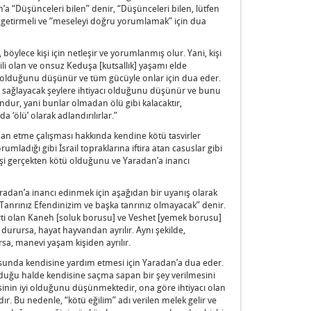
n’a “Düşünceleri bilen” denir, “Düşünceleri bilen, lütfen
k getirmeli ve “meseleyi doğru yorumlamak” için dua
 böylece kişi için netleşir ve yorumlanmış olur. Yani, kişi
gili olan ve onsuz Keduşa [kutsallık] yaşamı elde
 olduğunu düşünür ve tüm gücüyle onlar için dua eder.
 sağlayacak şeylere ihtiyacı olduğunu düşünür ve bunu
undur, yani bunlar olmadan ölü gibi kalacaktır,
a ‘ölü’ olarak adlandırılırlar.”
an etme çalışması hakkında kendine kötü tasvirler
umladığı gibi İsrail topraklarına iftira atan casuslar gibi
i gerçekten kötü olduğunu ve Yaradan’a inancı
aradan’a inancı edinmek için aşağıdan bir uyanış olarak
Tanrınız Efendinizim ve başka tanrınız olmayacak” denir.
irti olan Kaneh [soluk borusu] ve Veshet [yemek borusu]
r durursa, hayat hayvandan ayrılır. Aynı şekilde,
a, manevi yaşam kişiden ayrılır.
sunda kendisine yardım etmesi için Yaradan’a dua eder.
olduğu halde kendisine saçma sapan bir şey verilmesini
ndisinin iyi olduğunu düşünmektedir, ona göre ihtiyacı olan
dır. Bu nedenle, “kötü eğilim” adı verilen melek gelir ve