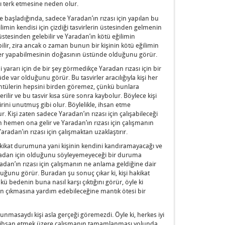
nı terk etmesine neden olur.
ye başladığında, sadece Yaradan’ın rızası için yapılan bu
limin kendisi için çizdiği tasvirlerin üstesinden gelmenin
tesinden gelebilir ve Yaradan’ın kötü eğilimin
ir, zira ancak o zaman bunun bir kişinin kötü eğilimin
yler yapabilmesinin doğasının üstünde olduğunu görür.
 yararı için de bir şey görmedikçe Yaradan rızası için bir
 var olduğunu görür. Bu tasvirler aracılığıyla kişi her
rüntülerin hepsini birden göremez, çünkü bunlara
ilir ve bu tasvir kısa süre sonra kaybolur. Böylece kişi
irini unutmuş gibi olur. Böylelikle, ihsan etme
 Kişi zaten sadece Yaradan’ın rızası için çalışabileceği
emen ona gelir ve Yaradan’ın rızası için çalışmanın
Yaradan’ın rızası için çalışmaktan uzaklaştırır.
n hakikat durumuna yani kişinin kendini kandıramayacağı ve
aradan için olduğunu söyleyemeyeceği bir duruma
adan’ın rızası için çalışmanın ne anlama geldiğine dair
duğunu görür. Buradan şu sonuç çıkar ki, kişi hakikat
bedenin buna nasıl karşı çıktığını görür, öyle ki
 çıkmasına yardım edebileceğine mantık ötesi bir
nmasaydı kişi asla gerçeği göremezdi. Öyle ki, herkes iyi
en ihsan etmek üzere çalışmanın tamamlanması yolunda