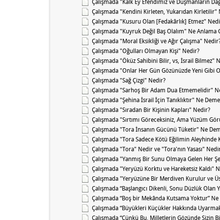
Çalışmada "Kalk Ey Efendimiz ve Düşmanların Dağ
Çalışmada "Kendini Kirleten, Yukarıdan Kirletilir
Çalışmada "Kusuru Olan [Fedakârlık] Etmez" Nedi
Çalışmada "Kuyruk Değil Baş Olalım" Ne Anlama G
Çalışmada "Moral Eksikliği ve Ağır Çalışma" Nedir
Çalışmada "Oğulları Olmayan Kişi" Nedir?
Çalışmada "Öküz Sahibini Bilir, vs, İsrail Bilmez"
Çalışmada "Onlar Her Gün Gözünüzde Yeni Gibi O
Çalışmada "Sağ Çizgi" Nedir?
Çalışmada "Sarhoş Bir Adam Dua Etmemelidir" N
Çalışmada "Şehina İsrail İçin Tanıklıktır" Ne Deme
Çalışmada "Sıradan Bir Kişinin Kapları" Nedir?
Çalışmada "Sırtımı Göreceksiniz, Ama Yüzüm Gö
Çalışmada "Tora İnsanın Gücünü Tüketir" Ne Dem
Çalışmada "Tora Sadece Kötü Eğilimin Aleyhinde
Çalışmada "Tora" Nedir ve "Tora'nın Yasası" Nedi
Çalışmada "Yanmış Bir Sunu Olmaya Gelen Her Şe
Çalışmada "Yeryüzü Korktu ve Hareketsiz Kaldı" 
Çalışmada "Yeryüzüne Bir Merdiven Kurulur ve Üs
Çalışmada “Başlangıcı Dikenli, Sonu Düzlük Olan Y
Çalışmada “Boş bir Mekânda Kutsama Yoktur” Ne
Çalışmada “Büyükleri Küçükler Hakkında Uyarmak
Çalışmada “Çünkü Bu, Milletlerin Gözünde Sizin Bil