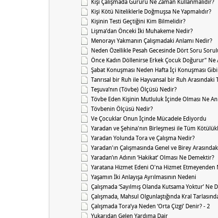
Kişi Çalışmada Gururu Ne Zaman Kullanmalıdır?
Kişi Kötü Niteliklerle Doğmuşsa Ne Yapmalıdır?
Kişinin Testi Geçtiğini Kim Bilmelidir?
Lişma’dan Önceki İki Muhakeme Nedir?
Menorayı Yakmanın Çalışmadaki Anlamı Nedir?
Neden Özellikle Pesah Gecesinde Dört Soru Sorul
Önce Kadın Döllenirse Erkek Çocuk Doğurur" Ne 
Şabat Konuşması Neden Hafta İçi Konuşması Gib
Tanrısal bir Ruh ile Hayvansal bir Ruh Arasındaki
Teşuva’nın (Tövbe) Ölçüsü Nedir?
Tövbe Eden Kişinin Mutluluk İçinde Olması Ne An
Tövbenin Ölçüsü Nedir?
Ve Çocuklar Onun İçinde Mücadele Ediyordu
Yaradan ve Şehina'nın Birleşmesi ile Tüm Kötülü
Yaradan Yolunda Tora ve Çalışma Nedir?
Yaradan'ın Çalışmasında Genel ve Birey Arasındak
Yaradan’ın Adının ‘Hakikat’ Olması Ne Demektir?
Yaratana Hizmet Edeni O'na Hizmet Etmeyenden Nas
Yaşamın İki Anlayışa Ayrılmasının Nedeni
Çalışmada ‘Sayılmış Olanda Kutsama Yoktur’ Ne 
Çalışmada, Mahsul Olgunlaştığında Kral Tarlasın
Çalışmada Tora’ya Neden ‘Orta Çizgi’ Denir? - 2
Yukarıdan Gelen Yardıma Dair