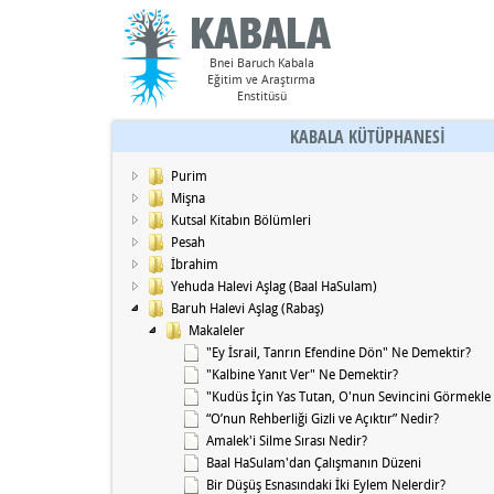
Bnei Baruch Kabala
Eğitim ve Araştırma
Enstitüsü
KABALA KÜTÜPHANESİ
Purim
Mişna
Kutsal Kitabın Bölümleri
Pesah
İbrahim
Yehuda Halevi Aşlag (Baal HaSulam)
Baruh Halevi Aşlag (Rabaş)
Makaleler
"Ey İsrail, Tanrın Efendine Dön" Ne Demektir?
"Kalbine Yanıt Ver" Ne Demektir?
"Kudüs İçin Yas Tutan, O'nun Sevincini Görmekle 
“O’nun Rehberliği Gizli ve Açıktır” Nedir?
Amalek'i Silme Sırası Nedir?
Baal HaSulam'dan Çalışmanın Düzeni
Bir Düşüş Esnasındaki İki Eylem Nelerdir?