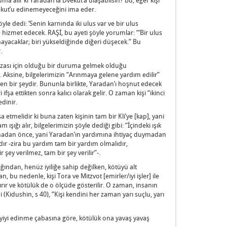
ekut’u edinemeyeceğini ima eder.
öyle dedi: ‘Senin karnında iki ulus var ve bir ulus
izmet edecek. RAŞİ, bu ayeti şöyle yorumlar: “‘Bir ulus
ayacaklar; biri yükseldiğinde diğeri düşecek.” Bu
.
ızası için olduğu bir duruma gelmek olduğu
r. Aksine, bilgelerimizin “Arınmaya gelene yardım edilir”
en bir şeydir. Bununla birlikte, Yaradan’ı hoşnut edecek
ifşa ettikten sonra kalıcı olarak gelir. O zaman kişi “ikinci
dinir.
a etmelidir ki buna zaten kişinin tam bir Kli’ye [kap], yani
ışığı alır, bilgelerimizin şöyle dediği gibi: “İçindeki ışık
laşmadan önce, yani Yaradan’ın yardımına ihtiyaç duymadan
ır -zira bu yardım tam bir yardım olmalıdır,
r şey verilmez, tam bir şey verilir”-.
dan, henüz iyiliğe sahip değilken, kötüyü alt
 bu nedenle, kişi Tora ve Mitzvot [emirler/iyi işler] ile
rır ve kötülük de o ölçüde gösterilir. O zaman, insanın
i (Kidushin, s 40), “Kişi kendini her zaman yarı suçlu, yarı
a iyiyi edinme çabasına göre, kötülük ona yavaş yavaş