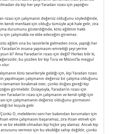
lmadan da kişi her şeyi Yaradan rızası için yaptığını
dan rızası için çalışmanın değersiz olduğunu söylediğinde,
yin kendi menfaati için olduğu tümüyle açık hale gelir, zira
alışma durumunu gösterdiğinde, kötü eğilimin haklı
sı için çalışmakla ne elde edeceğini göremez.
ötü eğilim ona bu tasvirlerle gelmeden önce, yaptığı her
ni Yaradan’ın insana yapmasını emrettiği şeyi yerine
sun ki? Ama Yaradan’ın rızası için değil? Herkes bilir ki,
değersizdir, bu yüzden bir kişi Tora ve Mitzvot’la meşgul
 olur.
manın kötü tasvirleriyle geldiği için, kişi Yaradan rızası
için yapılmayan çalışmanın değersiz bir çalışma olduğunu
ni tamamen bırakmak ister, çünkü doğası gereği kişi
ptığını görmelidir. Dolayısıyla, Yaradan’ın rızası için
 Yaradan’ın rızası için çalışmanın ve kendi iyiliği için
ızası için çalışmamanın değersiz olduğunu görmesini
ği bir koşula gelir.
: “Çünkü O, meleklerini seni her bakımdan korumaları için
 ihsan etme çalışmasını başaramaz, zira ihsan etmek için
ve bir eksiklik olmadan kişi hiçbir şey alamaz. Ancak kişi
 arzusunu vermesi için bu eksikliğe sahip değildir, çünkü