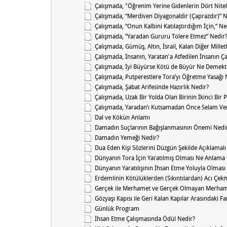
Çalışmada, "Öğrenim Yerine Gidenlerin Dört Nitel
Çalışmada, “Merdiven Diyagonaldir (Çaprazdır)” 
Çalışmada, “Onun Kalbini Katılaştırdığım İçin,” Ne
Çalışmada, “Yaradan Gururu Tolere Etmez” Nedir
Çalışmada, Gümüş, Altın, İsrail, Kalan Diğer Millet
Çalışmada, İnsanın, Yaratan'a Atfedilen İnsanın Ç
Çalışmada, İyi Büyürse Kötü de Büyür Ne Demekt
Çalışmada, Putperestlere Tora’yı Öğretme Yasağı 
Çalışmada, Şabat Arifesinde Hazırlık Nedir?
Çalışmada, Uzak Bir Yolda Olan Birinin İkinci Bir
Çalışmada, Yaradan’ı Kutsamadan Önce Selam Ve
Dal ve Kökün Anlamı
Damadın Suçlarının Bağışlanmasının Önemi Nedi
Damadın Yemeği Nedir?
Dua Eden Kişi Sözlerini Düzgün Şekilde Açıklamal
Dünyanın Tora İçin Yaratılmış Olması Ne Anlama 
Dünyanın Yaratılışının İhsan Etme Yoluyla Olmas
Erdemlinin Kötülüklerden (Sıkıntılardan) Acı Çek
Gerçek ile Merhamet ve Gerçek Olmayan Merhame
Gözyaşı Kapısı ile Geri Kalan Kapılar Arasındaki F
Günlük Program
İhsan Etme Çalışmasında Ödül Nedir?