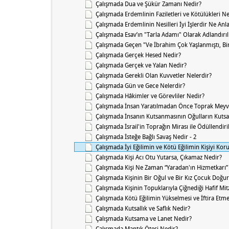
Çalışmada Dua ve Şükür Zamanı Nedir?
Çalışmada Erdemlinin Faziletleri ve Kötülükleri Ne
Çalışmada Erdemlinin Nesilleri İyi İşlerdir Ne Anl
Çalışmada Esav’ın "Tarla Adamı" Olarak Adlandırı
Çalışmada Geçen "Ve İbrahim Çok Yaşlanmıştı, Bir
Çalışmada Gerçek Hesed Nedir?
Çalışmada Gerçek ve Yalan Nedir?
Çalışmada Gerekli Olan Kuvvetler Nelerdir?
Çalışmada Gün ve Gece Nelerdir?
Çalışmada Hâkimler ve Görevliler Nedir?
Çalışmada İnsan Yaratılmadan Önce Toprak Meyv
Çalışmada İnsanın Kutsanmasının Oğulların Kuts
Çalışmada İsrail'in Toprağın Mirası ile Ödüllendir
Çalışmada İsteğe Bağlı Savaş Nedir - 2
Çalışmada İyi Eğilimin ve Kötü Eğilimin Kişiyi Ko
Çalışmada Kişi Acı Otu Yutarsa, Çıkamaz Nedir?
Çalışmada Kişi Ne Zaman “Yaradan'ın Hizmetkarı” 
Çalışmada Kişinin Bir Oğul ve Bir Kız Çocuk Doğu
Çalışmada Kişinin Topuklarıyla Çiğnediği Hafif Mi
Çalışmada Kötü Eğilimin Yükselmesi ve İftira Etm
Çalışmada Kutsallık ve Saflık Nedir?
Çalışmada Kutsama ve Lanet Nedir?
Çalışmada Mantık Ötesi Nedir?