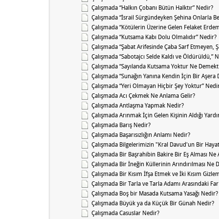
Çalışmada “Halkın Çobanı Bütün Halktır” Nedir?
Çalışmada “İsrail Sürgündeyken Şehina Onlarla Be
Çalışmada “Kötülerin Üzerine Gelen Felaket Erdeml
Çalışmada “Kutsama Kabı Dolu Olmalıdır” Nedir?
Çalışmada “Şabat Arifesinde Çaba Sarf Etmeyen, 
Çalışmada “Sabotajcı Selde Kaldı ve Öldürüldü,” 
Çalışmada “Sayılanda Kutsama Yoktur Ne Demekt
Çalışmada “Sunağın Yanına Kendin İçin Bir Aşera
Çalışmada “Yeri Olmayan Hiçbir Şey Yoktur” Nedi
Çalışmada Acı Çekmek Ne Anlama Gelir?
Çalışmada Antlaşma Yapmak Nedir?
Çalışmada Arınmak İçin Gelen Kişinin Aldığı Yard
Çalışmada Barış Nedir?
Çalışmada Başarısızlığın Anlamı Nedir?
Çalışmada Bilgelerimizin "Kral Davud'un Bir Hay
Çalışmada Bir Başrahibin Bakire Bir Eş Alması Ne
Çalışmada Bir İneğin Küllerinin Arındırılması Ne 
Çalışmada Bir Kısım İfşa Etmek ve İki Kısım Gizle
Çalışmada Bir Tarla ve Tarla Adamı Arasındaki Fa
Çalışmada Boş bir Masada Kutsama Yasağı Nedir?
Çalışmada Büyük ya da Küçük Bir Günah Nedir?
Çalışmada Casuslar Nedir?