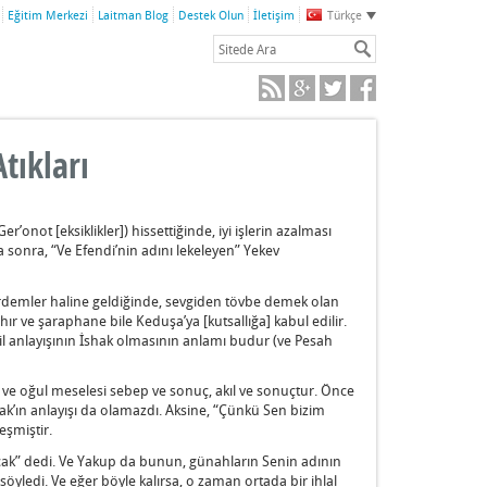
Eğitim Merkezi
Laitman Blog
Destek Olun
İletişim
Türkçe
tıkları
r’onot [eksiklikler]) hissettiğinde, iyi işlerin azalması
aha sonra, “Ve Efendi’nin adını lekeleyen” Yekev
n erdemler haline geldiğinde, sevgiden tövbe demek olan
hır ve şaraphane bile Keduşa’ya [kutsallığa] kabul edilir.
l anlayışının İshak olmasının anlamı budur (ve Pesah
 ve oğul meselesi sebep ve sonuç, akıl ve sonuçtur. Önce
hak’ın anlayışı da olamazdı. Aksine, “Çünkü Sen bizim
eşmiştir.
acak” dedi. Ve Yakup da bunun, günahların Senin adının
söyledi. Ve eğer böyle kalırsa, o zaman ortada bir ihlal