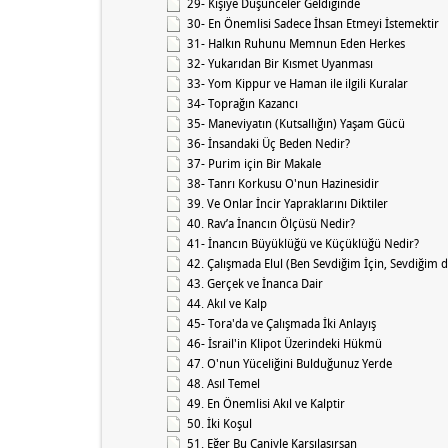
29- Kişiye Düşünceler Geldiğinde
30- En Önemlisi Sadece İhsan Etmeyi İstemektir
31- Halkın Ruhunu Memnun Eden Herkes
32- Yukarıdan Bir Kısmet Uyanması
33- Yom Kippur ve Haman ile ilgili Kuralar
34- Toprağın Kazancı
35- Maneviyatın (Kutsallığın) Yaşam Gücü
36- İnsandaki Üç Beden Nedir?
37- Purim için Bir Makale
38- Tanrı Korkusu O'nun Hazinesidir
39. Ve Onlar İncir Yapraklarını Diktiler
40. Rav’a İnancın Ölçüsü Nedir?
41- İnancın Büyüklüğü ve Küçüklüğü Nedir?
42. Çalışmada Elul (Ben Sevdiğim İçin, Sevdiğim d
43. Gerçek ve İnanca Dair
44. Akıl ve Kalp
45- Tora'da ve Çalışmada İki Anlayış
46- İsrail'in Klipot Üzerindeki Hükmü
47. O'nun Yüceliğini Bulduğunuz Yerde
48. Asıl Temel
49. En Önemlisi Akıl ve Kalptir
50. İki Koşul
51. Eğer Bu Caniyle Karşılaşırsan