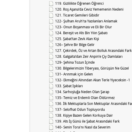
119. Gizlilikte Öğrenen Öğrenci
120. Roş Aşana’da Ceviz Yememenin Nedeni
121. Ticaret Gemileri Gibidir
122- Şulhan Aruh'ta Yazılanları Anlamak
123- Onun Boşanması ve Eli Bir Olur
124. Bereşit ve Altı Bin Yılın Şabatı
125. Şabat’tan Zevk Alan Kişi
126– Şehre Bir Bilge Gelir
127. Çekirdek, Öz ve Artan Bolluk Arasındaki Fark
128. Galgalta’dan Zeir Anpin’e Çiy Damlaları
129- Şehina Tozun İçinde
130. Bilgelerimizin Tiberyası, Görüşün Ne Güzel
131- Arınmak için Gelen
132- Ekmeğini Alnından Akan Terle Yiyeceksin -1
133. Şabat Işıkları
134. Sarhoşluğa Neden Olan Şarap
135- Temiz ve Erdemli Olan Öldürmez
136. İlk Mektuplarla Son Mektuplar Arasındaki Fa
137- Selofhat Odun Topluyordu
138. Kişiye Bazen Gelen Korkuya Dair
139. Altı İş Günü ile Şabat Arasındaki Fark
140- Senin Tora'nı Nasıl da Severim