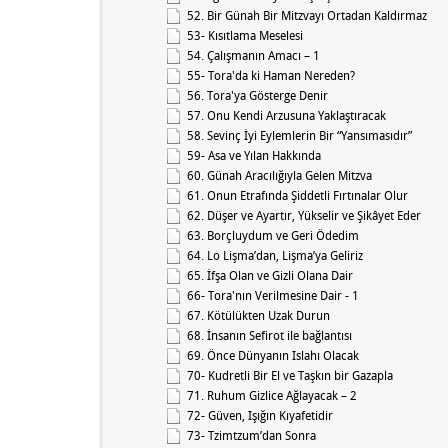
52. Bir Günah Bir Mitzvayı Ortadan Kaldırmaz
53- Kısıtlama Meselesi
54. Çalışmanın Amacı – 1
55- Tora'da ki Haman Nereden?
56. Tora'ya Gösterge Denir
57. Onu Kendi Arzusuna Yaklaştıracak
58. Sevinç İyi Eylemlerin Bir “Yansımasıdır”
59- Asa ve Yılan Hakkında
60. Günah Aracılığıyla Gelen Mitzva
61. Onun Etrafında Şiddetli Fırtınalar Olur
62. Düşer ve Ayartır, Yükselir ve Şikâyet Eder
63. Borçluydum ve Geri Ödedim
64. Lo Lişma’dan, Lişma’ya Geliriz
65. İfşa Olan ve Gizli Olana Dair
66- Tora'nın Verilmesine Dair - 1
67. Kötülükten Uzak Durun
68. İnsanın Sefirot ile bağlantısı
69. Önce Dünyanın Islahı Olacak
70- Kudretli Bir El ve Taşkın bir Gazapla
71. Ruhum Gizlice Ağlayacak – 2
72- Güven, Işığın Kıyafetidir
73- Tzimtzum’dan Sonra