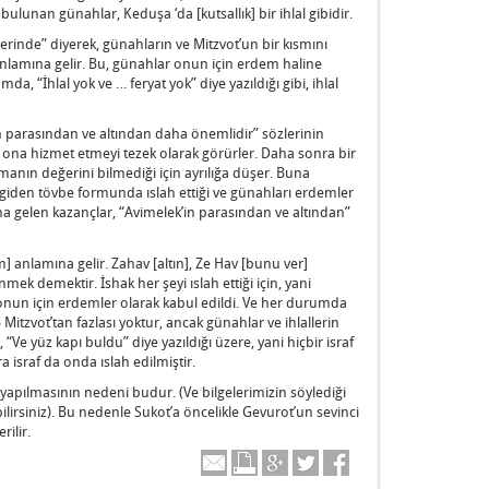
bulunan günahlar, Keduşa ‘da [kutsallık] bir ihlal gibidir.
erinde” diyerek, günahların ve Mitzvot’un bir kısmını
 anlamına gelir. Bu, günahlar onun için erdem haline
a, “İhlal yok ve … feryat yok” diye yazıldığı gibi, ihlal
k’in parasından ve altından daha önemlidir” sözlerinin
i ona hizmet etmeyi tezek olarak görürler. Daha sonra bir
ışmanın değerini bilmediği için ayrılığa düşer. Buna
 sevgiden tövbe formunda ıslah ettiği ve günahları erdemler
la ona gelen kazançlar, “Avimelek’in parasından ve altından”
] anlamına gelir. Zahav [altın], Ze Hav [bunu ver]
mek demektir. İshak her şeyi ıslah ettiği için, yani
 onun için erdemler olarak kabul edildi. Ve her durumda
Mitzvot’tan fazlası yoktur, ancak günahlar ve ihlallerin
Ve yüz kapı buldu” diye yazıldığı üzere, yani hiçbir israf
israf da onda ıslah edilmiştir.
 yapılmasının nedeni budur. (Ve bilgelerimizin söylediği
lirsiniz). Bu nedenle Sukot’a öncelikle Gevurot’un sevinci
rilir.