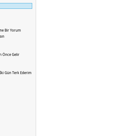
ine Bir Yorum
sın
en Önce Gelir
 İki Gün Terk Ederim