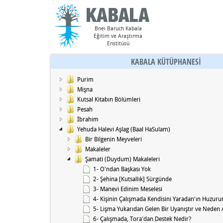
Bnei Baruch Kabala
Eğitim ve Araştırma
Enstitüsü
KABALA KÜTÜPHANESİ
Purim
Mişna
Kutsal Kitabın Bölümleri
Pesah
İbrahim
Yehuda Halevi Aşlag (Baal HaSulam)
Bir Bilgenin Meyveleri
Makaleler
Şamati (Duydum) Makaleleri
1- O'ndan Başkası Yok
2- Şehina [Kutsallık] Sürgünde
3- Manevi Edinim Meselesi
4- Kişinin Çalışmada Kendisini Yaradan'ın Huzurun
5- Lişma Yukarıdan Gelen Bir Uyanıştır ve Neden 
6- Çalışmada, Tora'dan Destek Nedir?