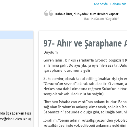
Ana Sayfa
Hakkımızda
Kabala İlmi, dünyadaki tüm ilimleri kapsar.
Baal HaSulam “Özgürlük”
97- Ahır ve Şaraphane A
Duydum
Goren [ahır], bir kişi Yaradan’la Gronot [boğazlar] (Ge
anlamına gelir. Dolayısıyla, iyi eylemleri azaltır. D
[şaraphane] durumuna gelir.
Sukot sevinç olarak kabul edilir, günahlar kişi içi
“Gevurot’un sevinci” olarak kabul edilir. O zaman, a
Herkes ona dahil olmasına rağmen Sukot’un birinci
sevgi olarak kabul edilir, ki bu sağdır).
“İbrahim İshak’a can verdi”nin anlamı budur. Baba
sağ olan İbrahim’in anlayışı olmasaydı, sol olan İs
Babamızsın” sözünde olduğu gibi, sol sağla bütünl
da İlga Ederken Hissettiği Ağırlığın Nedeni Nedir?
Aşağıdan Gelen Bir Uyanışa İhtiyacımız Var?
İbrahim, “Senin adının kutsallığı yüzünden yok ol
kutsallığı üzerinde yok edileceği anlamına geldiğini 