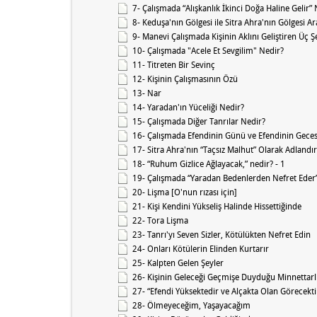
7- Çalışmada “Alışkanlık İkinci Doğa Haline Gelir”
8- Keduşa'nın Gölgesi ile Sitra Ahra'nın Gölgesi A
9- Manevi Çalışmada Kişinin Aklını Geliştiren Üç 
10- Çalışmada "Acele Et Sevgilim" Nedir?
11- Titreten Bir Sevinç
12- Kişinin Çalışmasının Özü
13- Nar
14- Yaradan'ın Yüceliği Nedir?
15- Çalışmada Diğer Tanrılar Nedir?
16- Çalışmada Efendinin Günü ve Efendinin Geces
17- Sitra Ahra'nın “Taçsız Malhut” Olarak Adlandı
18- “Ruhum Gizlice Ağlayacak,” nedir? - 1
19- Çalışmada “Yaradan Bedenlerden Nefret Eder
20- Lişma [O'nun rızası için]
21- Kişi Kendini Yükseliş Halinde Hissettiğinde
22- Tora Lişma
23- Tanrı'yı Seven Sizler, Kötülükten Nefret Edin
24- Onları Kötülerin Elinden Kurtarır
25- Kalpten Gelen Şeyler
26- Kişinin Geleceği Geçmişe Duyduğu Minnettarlı
27- “Efendi Yüksektedir ve Alçakta Olan Görecekti
28- Ölmeyeceğim, Yaşayacağım