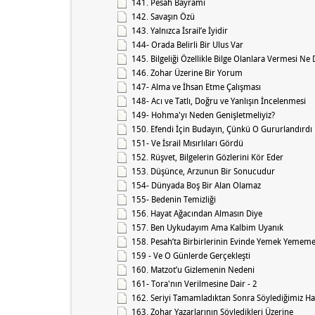
141. Pesah Bayramı
142. Savaşın Özü
143. Yalnızca İsrail’e İyidir
144- Orada Belirli Bir Ulus Var
145. Bilgeliği Özellikle Bilge Olanlara Vermesi Ne
146. Zohar Üzerine Bir Yorum
147- Alma ve İhsan Etme Çalışması
148- Acı ve Tatlı, Doğru ve Yanlışın İncelenmesi
149- Hohma'yı Neden Genişletmeliyiz?
150. Efendi İçin Budayın, Çünkü O Gururlandırdı
151- Ve İsrail Mısırlıları Gördü
152. Rüşvet, Bilgelerin Gözlerini Kör Eder
153. Düşünce, Arzunun Bir Sonucudur
154- Dünyada Boş Bir Alan Olamaz
155- Bedenin Temizliği
156. Hayat Ağacından Almasın Diye
157. Ben Uykudayım Ama Kalbim Uyanık
158. Pesah’ta Birbirlerinin Evinde Yemek Yememe
159 - Ve O Günlerde Gerçekleşti
160. Matzot’u Gizlemenin Nedeni
161- Tora'nın Verilmesine Dair - 2
162. Seriyi Tamamladıktan Sonra Söylediğimiz Ha
163. Zohar Yazarlarının Söyledikleri Üzerine