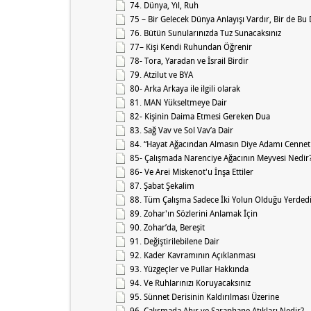
74. Dünya, Yıl, Ruh
75 – Bir Gelecek Dünya Anlayışı Vardır, Bir de Bu
76. Bütün Sunularınızda Tuz Sunacaksınız
77– Kişi Kendi Ruhundan Öğrenir
78- Tora, Yaradan ve İsrail Birdir
79. Atzilut ve BYA
80- Arka Arkaya ile ilgili olarak
81. MAN Yükseltmeye Dair
82- Kişinin Daima Etmesi Gereken Dua
83. Sağ Vav ve Sol Vav’a Dair
84. “Hayat Ağacından Almasın Diye Adamı Cenne
85- Çalışmada Narenciye Ağacının Meyvesi Nedir
86- Ve Arei Miskenot'u İnşa Ettiler
87. Şabat Şekalim
88. Tüm Çalışma Sadece İki Yolun Olduğu Yerdedi
89. Zohar'ın Sözlerini Anlamak İçin
90. Zohar’da, Bereşit
91. Değiştirilebilene Dair
92. Kader Kavramının Açıklanması
93. Yüzgeçler ve Pullar Hakkında
94. Ve Ruhlarınızı Koruyacaksınız
95. Sünnet Derisinin Kaldırılması Üzerine
96. Çalışmada Ahır ve Şaraphane Atıkları Nedir?