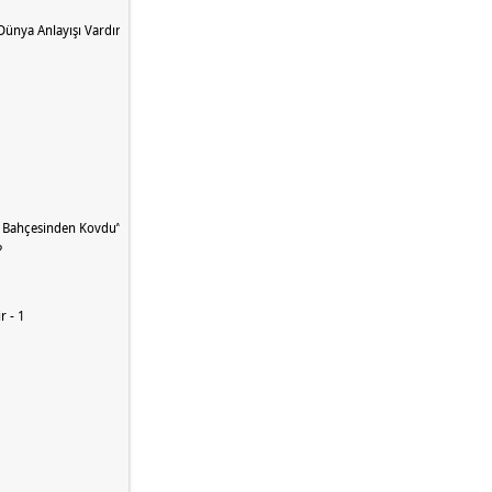
 Dünya Anlayışı Vardır
t Bahçesinden Kovdu” Nedir?
?
r - 1