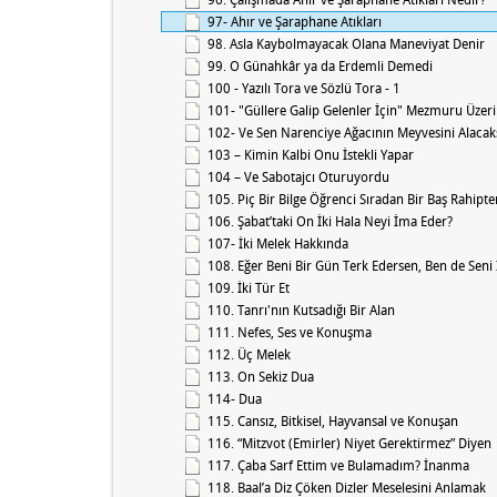
97- Ahır ve Şaraphane Atıkları
98. Asla Kaybolmayacak Olana Maneviyat Denir
99. O Günahkâr ya da Erdemli Demedi
100 - Yazılı Tora ve Sözlü Tora - 1
101- "Güllere Galip Gelenler İçin" Mezmuru Üzer
102- Ve Sen Narenciye Ağacının Meyvesini Alacak
103 – Kimin Kalbi Onu İstekli Yapar
104 – Ve Sabotajcı Oturuyordu
105. Piç Bir Bilge Öğrenci Sıradan Bir Baş Rahipt
106. Şabat’taki On İki Hala Neyi İma Eder?
107- İki Melek Hakkında
108. Eğer Beni Bir Gün Terk Edersen, Ben de Seni
109. İki Tür Et
110. Tanrı'nın Kutsadığı Bir Alan
111. Nefes, Ses ve Konuşma
112. Üç Melek
113. On Sekiz Dua
114- Dua
115. Cansız, Bitkisel, Hayvansal ve Konuşan
116. “Mitzvot (Emirler) Niyet Gerektirmez” Diyen
117. Çaba Sarf Ettim ve Bulamadım? İnanma
118. Baal’a Diz Çöken Dizler Meselesini Anlamak