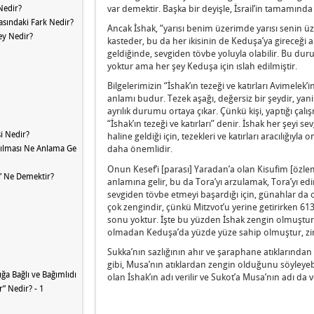
var demektir. Başka bir deyişle, İsrail’in tamamında 
 Nedir?
rasındaki Fark Nedir?
Ancak İshak, “yarısı benim üzerimde yarısı senin üz
Şey Nedir?
kasteder, bu da her ikisinin de Keduşa’ya gireceği
geldiğinde, sevgiden tövbe yoluyla olabilir. Bu durumd
yoktur ama her şey Keduşa için ıslah edilmiştir.
Bilgelerimizin “İshak’ın tezeği ve katırları Avimele
anlamı budur. Tezek aşağı, değersiz bir şeydir, yan
ayrılık durumu ortaya çıkar. Çünkü kişi, yaptığı çal
“İshak’ın tezeği ve katırları” denir. İshak her şeyi
i Nedir?
haline geldiği için, tezekleri ve katırları aracılığıy
rılması Ne Anlama Gelir?
daha önemlidir.
Onun Kesef’i [parası] Yaradan’a olan Kisufim [özlem
” Ne Demektir?
anlamına gelir, bu da Tora’yı arzulamak, Tora’yı edin
sevgiden tövbe etmeyi başardığı için, günahlar da
çok zengindir, çünkü Mitzvot’u yerine getirirken 613 
sonu yoktur. İşte bu yüzden İshak zengin olmuştur, “
olmadan Keduşa’da yüzde yüze sahip olmuştur, zira 
Sukka’nın sazlığının ahır ve şaraphane atıklarından
gibi, Musa’nın atıklardan zengin olduğunu söyleyebi
ğa Bağlı ve Bağımlıdır
olan İshak’ın adı verilir ve Sukot’a Musa’nın adı da ve
r” Nedir? - 1