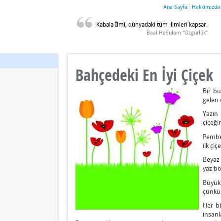
Ana Sayfa
Hakkımızda
Kabala İlmi, dünyadaki tüm ilimleri kapsar.
Baal HaSulam “Özgürlük”
Bahçedeki En İyi Çiçek
Bir bu
gelen 
Yazın
çiçeği
Pembe 
ilk çiç
Beyaz 
yaz bo
Büyük 
çünkü 
Her bi
insanl