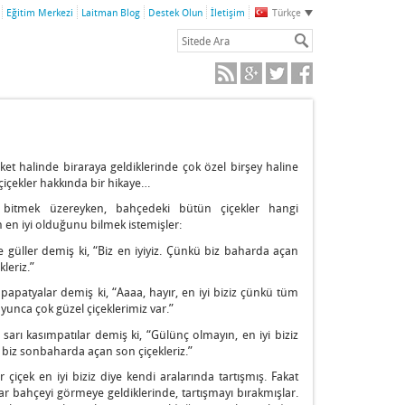
Eğitim Merkezi
Laitman Blog
Destek Olun
İletişim
Türkçe
ket halinde biraraya geldiklerinde çok özel birşey haline
çiçekler hakkında bir hikaye…
 bitmek üzereyken, bahçedeki bütün çiçekler hangi
n en iyi olduğunu bilmek istemişler:
güller demiş ki, “Biz en iyiyiz. Çünkü biz baharda açan
ekleriz.”
papatyalar demiş ki, “Aaaa, hayır, en iyi biziz çünkü tüm
yunca çok güzel çiçeklerimiz var.”
sarı kasımpatılar demiş ki, “Gülünç olmayın, en iyi biziz
biz sonbaharda açan son çiçekleriz.”
r çiçek en iyi biziz diye kendi aralarında tartışmış. Fakat
ar bahçeyi görmeye geldiklerinde, tartışmayı bırakmışlar.