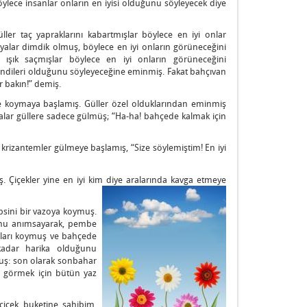
lece insanlar onların en iyisi olduğunu söyleyecek diye
er taç yapraklarını kabartmışlar böylece en iyi onlar
lar dimdik olmuş, böylece en iyi onların görüneceğini
 ışık saçmışlar böylece en iyi onların görüneceğini
endileri olduğunu söyleyeceğine eminmiş. Fakat bahçıvan
 bakın!” demiş.
e koymaya başlamış. Güller özel olduklarından eminmiş
yalar güllere sadece gülmüş; “Ha-ha! bahçede kalmak için
rizantemler gülmeye başlamış, “Size söylemiştim! En iyi
. Çiçekler yine en iyi kim diye aralarında kavga etmeye
psini bir vazoya koymuş.
ğunu anımsayarak, pembe
aları koymuş ve bahçede
adar harika olduğunu
uş: son olarak sonbahar
ı görmek için bütün yaz
içek buketine sahibim.