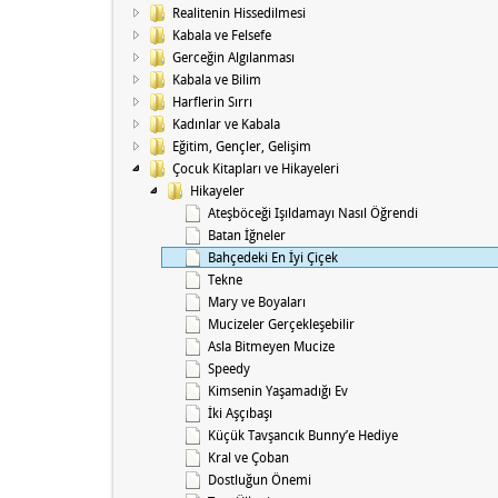
Realitenin Hissedilmesi
Kabala ve Felsefe
Gerceğin Algılanması
Kabala ve Bilim
Harflerin Sırrı
Kadınlar ve Kabala
Eğitim, Gençler, Gelişim
Çocuk Kitapları ve Hikayeleri
Hikayeler
Ateşböceği Işıldamayı Nasıl Öğrendi
Batan İğneler
Bahçedeki En İyi Çiçek
Tekne
Mary ve Boyaları
Mucizeler Gerçekleşebilir
Asla Bitmeyen Mucize
Speedy
Kimsenin Yaşamadığı Ev
İki Aşçıbaşı
Küçük Tavşancık Bunny’e Hediye
Kral ve Çoban
Dostluğun Önemi