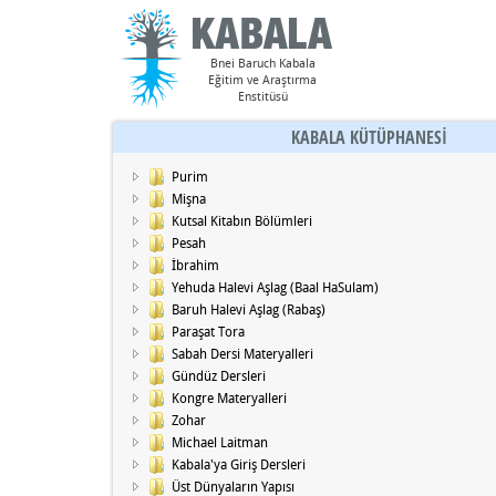
Bnei Baruch Kabala
Eğitim ve Araştırma
Enstitüsü
KABALA KÜTÜPHANESİ
Purim
Mişna
Kutsal Kitabın Bölümleri
Pesah
İbrahim
Yehuda Halevi Aşlag (Baal HaSulam)
Baruh Halevi Aşlag (Rabaş)
Paraşat Tora
Sabah Dersi Materyalleri
Gündüz Dersleri
Kongre Materyalleri
Zohar
Michael Laitman
Kabala'ya Giriş Dersleri
Üst Dünyaların Yapısı