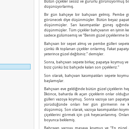
Bütün çiçekler sessiz ve gururlu görünüyormuş böy
düşünüyorlarmış.
Bir gün bahçeye bir bahçıvan gelmiş. Pembe güll
görünecek diye düşünmüşler. Bütün beyaz papatya
düşünmüşler. Sarı kasımpatılar güneş ışığında
düşünmüşler. Tüm çiçekler bahçıvanın en iyinin k
sadece gülümsemiş ve “Benim güzel çiçeklerime bir
Bahçıvan bir sepet almış ve pembe gülleri sepet
çünkü ilk toplanan çiçekler onlarmış. Fakat papat
yeterince güzel değilsiniz.” demişler.
Sonra, bahçıvan sepete birkaç papatya koymuş ve k
biziz çünkü biz bahçede kalan son çiçekleriz.”
Son olarak, bahçıvan kasımpatıları sepete koymuş
başlamışlar.
Bahçıvan eve geldiğinde bütün güzel çiçeklerin he
İlkönce, baharda ilk açan çiçeklerin onlar oldu
gülleri vazoya koymuş. Sonra vazoya sarı papaty
yürüdüğünde onları her gün görmenin ne k
düşünmüş. Son olarak, vazoya kasımpatıları koym
çiçeklerini görmek için çok heyecanlanmış. Onlar
boyunca beklemiş.
Bahçıvan vazoyu masaya koymuş ve “En güzel ç