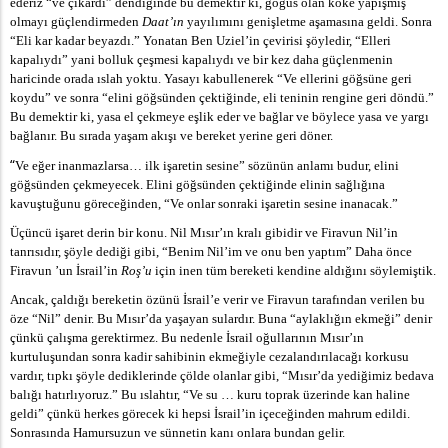
ederiz “ve çıkardı” dendiğinde bu demektir ki, göğüs olan köke yapışmış
olmayı güçlendirmeden
Daat’ın
yayılımını genişletme aşamasına geldi. Sonra
“Eli kar kadar beyazdı.” Yonatan Ben Uziel’in çevirisi şöyledir, “Elleri
kapalıydı” yani bolluk çeşmesi kapalıydı ve bir kez daha güçlenmenin
haricinde orada ıslah yoktu. Yasayı kabullenerek “Ve ellerini göğsüne geri
koydu” ve sonra “elini göğsünden çektiğinde, eli teninin rengine geri döndü.”
Bu demektir ki, yasa el çekmeye eşlik eder ve bağlar ve böylece yasa ve yargı
bağlanır. Bu sırada yaşam akışı ve bereket yerine geri döner.
“
Ve eğer inanmazlarsa… ilk işaretin sesine” sözünün anlamı budur, elini
göğsünden çekmeyecek. Elini göğsünden çektiğinde elinin sağlığına
kavuştuğunu göreceğinden, “Ve onlar sonraki işaretin sesine inanacak.”
Üçüncü işaret derin bir konu. Nil Mısır’ın kralı gibidir ve Firavun Nil’in
tanrısıdır, şöyle dediği gibi, “Benim Nil’im ve onu ben yaptım” Daha önce
Firavun ’un İsrail’in
Roş’u
için inen tüm bereketi kendine aldığını söylemiştik.
Ancak, çaldığı bereketin özünü İsrail’e verir ve Firavun tarafından verilen bu
öze “Nil” denir. Bu Mısır’da yaşayan sulardır. Buna “aylaklığın ekmeği” denir
çünkü çalışma gerektirmez. Bu nedenle İsrail oğullarının Mısır’ın
kurtuluşundan sonra kadir sahibinin ekmeğiyle cezalandırılacağı korkusu
vardır, tıpkı şöyle dediklerinde çölde olanlar gibi, “Mısır’da yediğimiz bedava
balığı hatırlıyoruz.” Bu ıslahtır, “Ve su … kuru toprak üzerinde kan haline
geldi” çünkü herkes görecek ki hepsi İsrail’in içeceğinden mahrum edildi.
Sonrasında Hamursuzun ve sünnetin kanı onlara bundan gelir.