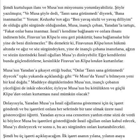
Şimdi kurtuluşun ilanı ve Musa’nın misyonunu yorumlayabiliriz. Şöyle
yazılmıştır, “Ve Musa şöyle dedi, ‘Tanrı sana görünmedi’ diyerek, ’Bana
inanmazlar.’” Yorum:
Kedusha’nın
ağzı “Ben yavaş sözlü ve yavaş dilliyim”
de olduğu gibi sürgünde olduğundan, Musa, inançlı çoban, Yaradan’la tartıştı,
“Fakat onlar bana inanmaz. İsrail’i kendime bağlasam ve onlara ihsanı
indirsem bile, Firavun’un
Klipa’sı
onu geri püskürtür, bana bağlansalar bile
yine de beni dinlemezler.” Bu demektir ki, Firavunun
Klipa’sının
hükmü
altında ve ağız ve söz sürgündeyken, yine de inançlı çobana inanırlarsa, ağzın
ve sözün üzerindeki İsrail oğulları Musa’yı dinleyebilir. Eğer kendilerini
bunda güçlendirirlerse, kesinlikle Firavun’un
Klipa’sından
kurtarılırlar.
Musa’nın Yaradan’a şikayet ettiği budur, “Onlar ‘Tanrı sana görünmedi’
diyecek” tıpkı yukarıda açıklandığı gibi “Ve Mısır’da Yusuf’u bilmeyen yeni
bir kral doğdu.” Maddeye düştüklerinden Musa’nın, inançlı çobanın
yüceliğini de inkâr edecekler, öyleyse Musa’nın bu kötülükten ve güçlü
Klipa’dan
onları kurtarması nasıl mümkün olacak?
Dolayısıyla, Yaradan Musa’ya İsrail oğullarına göstermesi için üç işaret
gönderdi ve bu işaretleri onlara her seferinde bir tane olmak üzere nasıl
göstereceğini öğretti. Yaradan ayrıca ona cennetten yardım etme sözü de verdi
ki böylece Musa bu işaretleri gösterdiğinde İsrail oğulları onları kabul edecek,
Musa’yı dinleyecek ve sonra o, bu acı sürgünden onları kurtarabilecekti.
Şimdi bu üç işareti açıklayacağım. İlk işaret asanın yılana, yılanın asaya