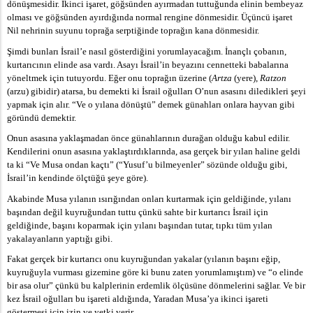
dönüşmesidir. İkinci işaret, göğsünden ayırmadan tuttuğunda elinin bembeyaz
olması ve göğsünden ayırdığında normal rengine dönmesidir. Üçüncü işaret
ne, Amerika'da Kabala'yı İngilizce Olarak Yaymakla İlgili Mekt
Nil nehrinin suyunu toprağa serptiğinde toprağın kana dönmesidir.
ES
Şimdi bunları İsrail’e nasıl gösterdiğini yorumlayacağım. İnançlı çobanın,
kurtarıcının elinde asa vardı. Asayı İsrail’in beyazını cennetteki babalarına
yöneltmek için tutuyordu. Eğer onu toprağın üzerine (
Artza
(yere),
Ratzon
(arzu) gibidir) atarsa, bu demekti ki İsrail oğulları O’nun asasını diledikleri şeyi
yapmak için alır. “Ve o yılana dönüştü” demek günahları onlara hayvan gibi
göründü demektir.
Onun asasına yaklaşmadan önce günahlarının durağan olduğu kabul edilir.
Kendilerini onun asasına yaklaştırdıklarında, asa gerçek bir yılan haline geldi
ta ki “Ve Musa ondan kaçtı” (“Yusuf’u bilmeyenler” sözünde olduğu gibi,
İsrail’in kendinde ölçtüğü şeye göre).
Akabinde Musa yılanın ısırığından onları kurtarmak için geldiğinde, yılanı
başından değil kuyruğundan tuttu çünkü sahte bir kurtarıcı İsrail için
geldiğinde, başını koparmak için yılanı başından tutar, tıpkı tüm yılan
yakalayanların yaptığı gibi.
Fakat gerçek bir kurtarıcı onu kuyruğundan yakalar (yılanın başını eğip,
kuyruğuyla vurması gizemine göre ki bunu zaten yorumlamıştım) ve “o elinde
bir asa olur” çünkü bu kalplerinin erdemlik ölçüsüne dönmelerini sağlar. Ve bir
kez İsrail oğulları bu işareti aldığında, Yaradan Musa’ya ikinci işareti
göstermesi için izin ve yetki verir.