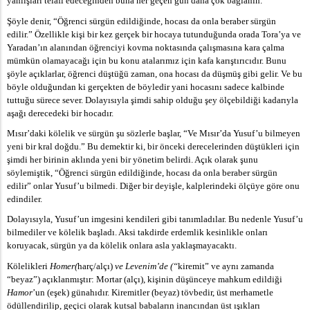
yanlışları telafi edeceğinden buna her geçen gün daha çok bağlanın.
Şöyle denir, “Öğrenci sürgün edildiğinde, hocası da onla beraber sürgün
edilir.” Özellikle kişi bir kez gerçek bir hocaya tutunduğunda orada Tora’ya ve
Yaradan’ın alanından öğrenciyi kovma noktasında çalışmasına kara çalma
mümkün olamayacağı için bu konu atalarımız için kafa karıştırıcıdır. Bunu
şöyle açıklarlar, öğrenci düştüğü zaman, ona hocası da düşmüş gibi gelir. Ve bu
böyle olduğundan ki gerçekten de böyledir yani hocasını sadece kalbinde
tuttuğu sürece sever. Dolayısıyla şimdi sahip olduğu şey ölçebildiği kadarıyla
aşağı derecedeki bir hocadır.
Mısır’daki kölelik ve sürgün şu sözlerle başlar, “Ve Mısır’da Yusuf’u bilmeyen
yeni bir kral doğdu.” Bu demektir ki, bir önceki derecelerinden düştükleri için
şimdi her birinin aklında yeni bir yönetim belirdi. Açık olarak şunu
söylemiştik, “Öğrenci sürgün edildiğinde, hocası da onla beraber sürgün
edilir” onlar Yusuf’u bilmedi. Diğer bir deyişle, kalplerindeki ölçüye göre onu
edindiler.
Dolayısıyla, Yusuf’un imgesini kendileri gibi tanımladılar. Bu nedenle Yusuf’u
bilmediler ve kölelik başladı. Aksi takdirde erdemlik kesinlikle onları
koruyacak, sürgün ya da kölelik onlara asla yaklaşmayacaktı.
Kölelikleri
Homer(
harç/alçı)
ve Levenim’de (“
kiremit” ve aynı zamanda
“beyaz”) açıklanmıştır: Mortar (alçı), kişinin düşünceye mahkum edildiği
Hamor
’un (eşek) günahıdır. Kiremitler (beyaz) tövbedir, üst merhametle
ödüllendirilip, geçici olarak kutsal babaların inancından üst ışıkları