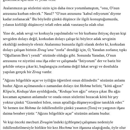
Atalarımızın şu sözlerini sizin için daha önce yorumlamıştım, “onu, O’nun
arzusuna kurban edecek.” Nasıl? “O’nun arzusunu ‘kabul ediyorum’ diyene
kadar zorlanacak” Bu böyledir çünkü düşünce ile ilgili konuştuğumuzda,
aki Anlamları
yılanın kirliliği düşünceyi telafi eden adak vasıtasıyla ıslah olur.
Yine de, adak sevgi ve korkuyla yapılmalıdır ve bir kurbana ihtiyaç duyan kişi
sevgiden dolayı değil, korkudan dolayı çalışır ki böylece adak sevginin
eksikliği nedeniyle elenir. Atalarımız bununla ilgili olarak derler ki, korkudan
dolayı çalışan birinin
Zivug’una
“zorla” dendiği için, O, Yaradan zorlanır, tıpkı
“Oğullarım Ben’i yendi” sözünde olduğu gibi. Sonunda Yaradan, O’nun
arzusunu ve niyetini ona ifşa eder ve çalışmada “İstiyorum” der ve bariz bir
şekilde ortaya çıkar ki, başlangıçta zorlama değil fakat sevgi ve dostlukla
yapılan gerçek bir
Zivug
vardır.
“
Ağzını bilgelikle açar ve iyiliğin öğretileri onun dilindedir.” sözünün anlamı
budur. Ağzın açılmasında o zamandan dolayı üst
Hohma
belirir, “kötü ağzın”
Klipa’sı, Keduşa’dan
ayrıldığında, “
Keduşa’nın
ağzı” ortaya çıkar. Bu ağzı
kocaman açmanın anlamıdır ve orada onun sözlerini bozacak kötü bir şey
yoktur çünkü “Gizemleri bilen, onun aptallığa düşmeyeceğine tanıklık eder.”
Ve hemen üst
Hohma
ile ödüllendirilir çünkü yasanın (Tora) ve yargının ifşası
daima beraber yürür. “Ağzını bilgelikle açar” sözünün anlamı budur.
Ve kişi önceki mecburi
Zivugim’
indeki (çiftleşme) çalışması nedeniyle
ödüllendirilmesiyle birlikte bir kez
Hochma’nın
ifşasına ulaştığında, öyle olur