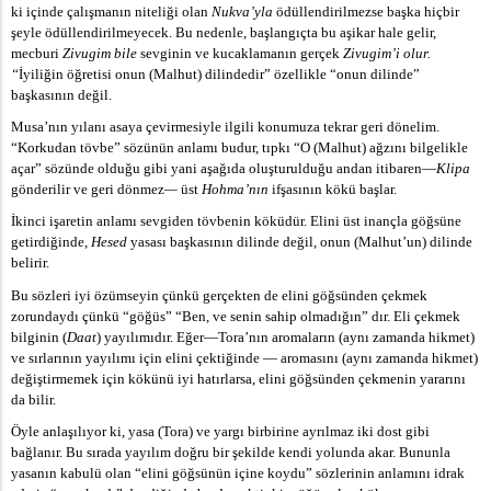
ki içinde çalışmanın niteliği olan
Nukva’yla
ödüllendirilmezse başka hiçbir
şeyle ödüllendirilmeyecek. Bu nedenle, başlangıçta bu aşikar hale gelir,
mecburi
Zivugim bile
sevginin ve kucaklamanın gerçek
Zivugim’i olur.
“
İyiliğin öğretisi onun (Malhut) dilindedir” özellikle “onun dilinde”
başkasının değil.
Musa’nın yılanı asaya çevirmesiyle ilgili konumuza tekrar geri dönelim.
“Korkudan tövbe” sözünün anlamı budur, tıpkı “O (Malhut) ağzını bilgelikle
açar” sözünde olduğu gibi yani aşağıda oluşturulduğu andan itibaren—
Klipa
gönderilir ve geri dönmez
—
üst
Hohma’nın
ifşasının kökü başlar.
İkinci işaretin anlamı sevgiden tövbenin köküdür. Elini üst inançla göğsüne
getirdiğinde,
Hesed
yasası başkasının dilinde değil, onun (Malhut’un) dilinde
belirir.
Bu sözleri iyi özümseyin çünkü gerçekten de elini göğsünden çekmek
zorundaydı çünkü “göğüs” “Ben, ve senin sahip olmadığın” dır. Eli çekmek
bilginin (
Daat
) yayılımıdır. Eğer—Tora’nın aromaların (aynı zamanda hikmet)
ve sırlarının yayılımı için elini çektiğinde — aromasını (aynı zamanda hikmet)
değiştirmemek için kökünü iyi hatırlarsa, elini göğsünden çekmenin yararını
da bilir.
Öyle anlaşılıyor ki, yasa (Tora) ve yargı birbirine ayrılmaz iki dost gibi
bağlanır. Bu sırada yayılım doğru bir şekilde kendi yolunda akar. Bununla
yasanın kabulü olan “elini göğsünün içine koydu” sözlerinin anlamını idrak