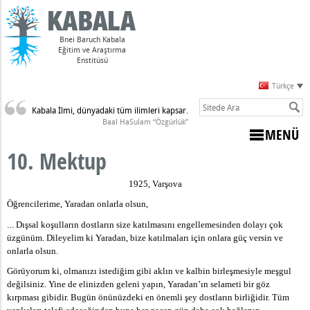
Bnei Baruch Kabala
Eğitim ve Araştırma
Enstitüsü
Türkçe
Kabala İlmi, dünyadaki tüm ilimleri kapsar.
Sulam)
Baal HaSulam “Özgürlük”
MENÜ
10. Mektup
i
1925, Varşova
Öğrencilerime, Yaradan onlarla olsun,
…
Dışsal koşulların dostların size katılmasını engellemesinden dolayı çok
üzgünüm. Dileyelim ki Yaradan, bize katılmaları için onlara güç versin ve
onlarla olsun.
Görüyorum ki, olmanızı istediğim gibi aklın ve kalbin birleşmesiyle meşgul
değilsiniz. Yine de elinizden geleni yapın, Yaradan’ın selameti bir göz
kırpması gibidir. Bugün önünüzdeki en önemli şey dostların birliğidir. Tüm