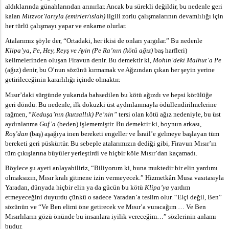
aldıklarında günahlarından arınırlar. Ancak bu sürekli değildir, bu nedenle geri
kalan
Mitzvot’larıyla (emirler/ıslah)
ilgili zorlu çalışmalarının devamlılığı için
her türlü çalışmayı yapar ve enkarne olurlar.
Atalarımız şöyle der, “Ortadaki, her ikisi de onları yargılar.” Bu nedenle
Klipa’ya, Pe, Hey, Reyş ve Ayin (Pe Ra’nın (kötü ağız)
baş harfleri)
kelimelerinden oluşan Firavun denir. Bu demektir ki,
Mohin’deki Malhut’a Pe
(ağız) denir, bu O’nun sözünü kırmamak ve Ağzından çıkan her şeyin yerine
getirileceğinin kararlılığı içinde olmaktır.
Mısır’daki sürgünde yukarıda bahsedilen bu kötü ağızdı ve hepsi kötülüğe
geri döndü. Bu nedenle, ilk dokuzki üst aydınlanmayla ödüllendirilmelerine
rağmen, “
Keduşa’nın (kutsallık) Pe’nin”
tersi olan kötü ağız nedeniyle, bu üst
aydınlanma
Guf’a
(beden) işlememiştir. Bu demektir ki, boynun arkası,
Roş’dan
(baş) aşağıya inen bereketi engeller ve İsrail’e gelmeye başlayan tüm
bereketi geri püskürtür. Bu sebeple atalarımızın dediği gibi, Firavun Mısır’ın
tüm çıkışlarına büyüler yerleştirdi ve hiçbir köle Mısır’dan kaçamadı.
Böylece şu ayeti anlayabiliriz, “Biliyorum ki, buna muktedir bir elin yardımı
olmaksızın, Mısır kralı gitmene izin vermeyecek.” Hizmetkârı Musa vasıtasıyla
Yaradan, dünyada hiçbir elin ya da gücün bu kötü
Klipa’ya
yardım
etmeyeceğini duyurdu çünkü o sadece Yaradan’a teslim olur. “Elçi değil, Ben”
sözünün ve “Ve Ben elimi öne getirecek ve Mısır’a vuracağım … Ve Ben
Mısırlıların gözü önünde bu insanlara iyilik vereceğim…” sözlerinin anlamı
budur.