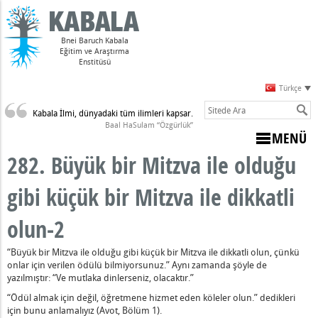
Bnei Baruch Kabala
Eğitim ve Araştırma
Enstitüsü
Türkçe
Kabala İlmi, dünyadaki tüm ilimleri kapsar.
Sulam)
Baal HaSulam “Özgürlük”
MENÜ
282. Büyük bir Mitzva ile olduğu
gibi küçük bir Mitzva ile dikkatli
dir
olun-2
arpması
“Büyük bir Mitzva ile olduğu gibi küçük bir Mitzva ile dikkatli olun, çünkü
onlar için verilen ödülü bilmiyorsunuz.” Aynı zamanda şöyle de
z Varsa
yazılmıştır: “Ve mutlaka dinlerseniz, olacaktır.”
nahların Anlamı
“Ödül almak için değil, öğretmene hizmet eden köleler olun.” dedikleri
udi Olmayan Biri, Ölmek Zorundadır
için bunu anlamalıyız (Avot, Bölüm 1).