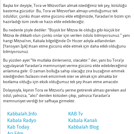
lan
Başka bir deyişle, Tora ve Mitzvot’tan almak istediğimiz tek şey, kötülüğü
bastırma gücüdür. Bu, Tora ve Mitzvot’tan almayı umduğumuz tek
ödüldür, çünkü ihsan etme gücünü elde ettiğimizde, Yaradan’ın bizim için
eketsiz Kaldı
hazırladığı tüm zevki ve hazzı elde edebileceğiz.
 Gözetledi
Bu nedenle şöyle dediler: “Büyük bir Mitzva ile olduğu gibi küçük bir
 İyilik Yapın – 1
Mitzva ile dikkatli olun çünkü onlar için verilen ödülü bilmiyorsunuz.” yani
rum
hangi Mitzva’nın, Kabala bilgeliğinde Or Hozer adıyla adlandırılan
şmasına Göredir
[Yansıyan Işık] ihsan etme gücünü elde etmek için daha etkili olduğunu
bilmiyorsunuz.
Gereken Amalek Nedir?
Bu yüzden ayet “Ve mutlaka dinlerseniz, olacaktır.” der, yani bu Tora’yı
ot, Tagin, Otiot]
uygulayarak Yaradan’a memnuniyet verme gücünü elde edebileceğimiz
lun
anlamına gelir. O zaman bolluğa sahip olacağız zira buzağının emmek
istediğinden fazlasını inek emzirmek ister ve almak için almakta bir
kısıtlama olduğu için eksik olduğumuz tek şey ihsan etme amacıdır.
ir
Dolayısıyla, kişinin Tora ve Mitzvot’u yerine getirerek alması gereken asıl
ödül, yalnızca, “alıcı” denilen kötüden çıkıp, yalnızca Yaradan’a
un Olduğu Kimse - 1
memnuniyet verdiği bir safhaya girmektir.
Olan Memnundur
Kabbalah.Info
KAB Tv
Kabala Radyo
Kabala Kanalı
Kab Today
Kabbalah Blog
zmet Edin
Ari Film