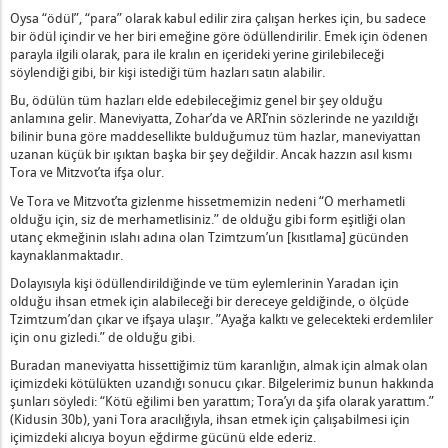
Oysa “ödül”, “para” olarak kabul edilir zira çalışan herkes için, bu sadece
bir ödül içindir ve her biri emeğine göre ödüllendirilir. Emek için ödenen
sizlik – 1
parayla ilgili olarak, para ile kralın en içerideki yerine girilebileceği
söylendiği gibi, bir kişi istediği tüm hazları satın alabilir.
r
Bu, ödülün tüm hazları elde edebileceğimiz genel bir şey olduğu
etin Yeryüzündeki Tüm Hayvanların Üzerinde Olacak
anlamına gelir. Maneviyatta, Zohar’da ve ARI’nin sözlerinde ne yazıldığı
nina Tarafından Besleniyor – 1
bilinir buna göre maddesellikte bulduğumuz tüm hazlar, maneviyattan
e Bir El – 1
uzanan küçük bir ışıktan başka bir şey değildir. Ancak hazzın asıl kısmı
Tora ve Mitzvot’ta ifşa olur.
Söyleyeceksin
Ve Tora ve Mitzvot’ta gizlenme hissetmemizin nedeni “O merhametli
olduğu için, siz de merhametlisiniz.” de olduğu gibi form eşitliği olan
ılı Şeyleri – 1
utanç ekmeğinin ıslahı adına olan Tzimtzum’un [kısıtlama] gücünden
işkin
kaynaklanmaktadır.
Dolayısıyla kişi ödüllendirildiğinde ve tüm eylemlerinin Yaradan için
olduğu ihsan etmek için alabileceği bir dereceye geldiğinde, o ölçüde
Konuşmaya Başlama
Tzimtzum’dan çıkar ve ifşaya ulaşır. ”Ayağa kalktı ve gelecekteki erdemliler
n
için onu gizledi.” de olduğu gibi.
sı
Buradan maneviyatta hissettiğimiz tüm karanlığın, almak için almak olan
içimizdeki kötülükten uzandığı sonucu çıkar. Bilgelerimiz bunun hakkında
şunları söyledi: “Kötü eğilimi ben yarattım; Tora’yı da şifa olarak yarattım.”
ruyorum
(Kidusin 30b), yani Tora aracılığıyla, ihsan etmek için çalışabilmesi için
Şey
içimizdeki alıcıya boyun eğdirme gücünü elde ederiz.