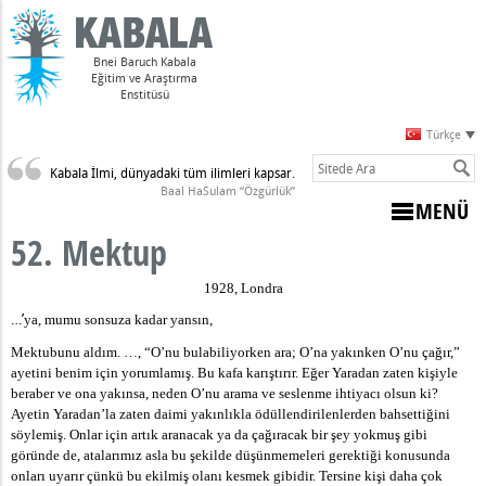
Bnei Baruch Kabala
Eğitim ve Araştırma
Enstitüsü
Türkçe
Kabala İlmi, dünyadaki tüm ilimleri kapsar.
Sulam)
Baal HaSulam “Özgürlük”
MENÜ
52. Mektup
i
1928, Londra
…’
ya, mumu sonsuza kadar yansın,
Mektubunu aldım. …, “O’nu bulabiliyorken ara; O’na yakınken O’nu çağır,”
ayetini benim için yorumlamış. Bu kafa karıştırır. Eğer Yaradan zaten kişiyle
beraber ve ona yakınsa, neden O’nu arama ve seslenme ihtiyacı olsun ki?
Ayetin Yaradan’la zaten daimi yakınlıkla ödüllendirilenlerden bahsettiğini
söylemiş. Onlar için artık aranacak ya da çağıracak bir şey yokmuş gibi
göründe de, atalarımız asla bu şekilde düşünmemeleri gerektiği konusunda
onları uyarır çünkü bu ekilmiş olanı kesmek gibidir. Tersine kişi daha çok