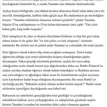
duyduğunda bilmelidir ki, o sırada Yaradan onu dikkatle dinlemektedir.
ne, Amerika'da Kabala'yı İngilizce Olarak Yaymakla İlgili Mekt
Açıkça bunu bildiğinde, ona dikkat kesilen dünyanın Kralı’ndan daha yüce bir
ES
öncelik olmadığından, kalbini daha güçlü açar. Bu atalarımızın şu söylediğine
benzer: “Yaradan erdemlinin duasının özlemi içindedir” çünkü Yaradan,
kişinin O’na yaklaşmasını ve O’na özlem duymasını ister, tıpkı “Yüz yüze
bakar gibi, kalp kalbe karşıdır.”
Öyle anlaşılıyor ki, dua ve duanın duyulması birikene ve kişi her şeyi talep
edene kadar el ele gider. Bu “öz özü çeker, ve özü oluşturur,” sözünün
anlamıdır. Bu sözleri not al çünkü onlar Yaradan’ın yolundaki ilk temel şeydir.
Seni öğrenci olarak kabul edip etmeyeceğimi sormuşsun. Yeteri kadar
öğrencim olduğu için senin talebinden hoşnut olmadığımdan şüphe
duymuşsun. Fakat gerçeği söylemek gerekirse, seçkin bir soya sahip
olduğundan senle olmak benim için diğerlerinden daha zor. Rabbi Elimech’in
seçkin soydan olanları öğrenci olarak kabul etmediğini ve Rufshitz ravının
ona yalvardığını ve ağladığını fakat onun bu üzüntüsünün seçkin soyunun
izini kaybedene kadar boşa olduğunu duymuşsundur. Bu onun Rabbi’ye
söylediği şeydir, “Babamın seçkin olması neden benim suçum?” Rabbi onun
sözlerinin içtenliğini duyduğunda onu kabul etti.
Babasının iyi amellerini gençliğinden beri gördüğü ve çocukluğunda
edindikleri kalbine iyice yerleştiğinden, ev sahiplerinin gözünde seçkin
birinin Yaradan’a sıradan bir insandan daha yakın olmasına şaşırma.