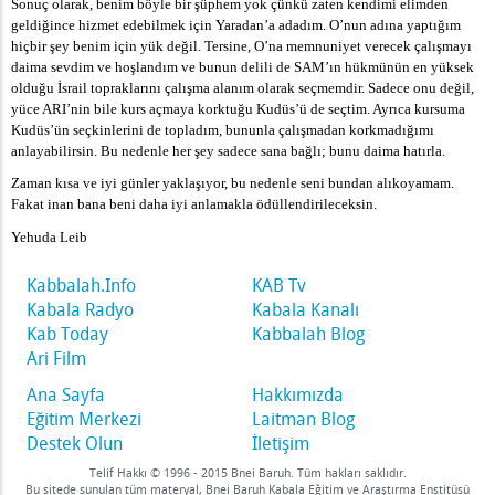
Sonuç olarak, benim böyle bir şüphem yok çünkü zaten kendimi elimden
geldiğince hizmet edebilmek için Yaradan’a adadım. O’nun adına yaptığım
hiçbir şey benim için yük değil. Tersine, O’na memnuniyet verecek çalışmayı
daima sevdim ve hoşlandım ve bunun delili de SAM’ın hükmünün en yüksek
olduğu İsrail topraklarını çalışma alanım olarak seçmemdir. Sadece onu değil,
yüce ARI’nin bile kurs açmaya korktuğu Kudüs’ü de seçtim. Ayrıca kursuma
Kudüs’ün seçkinlerini de topladım, bununla çalışmadan korkmadığımı
anlayabilirsin. Bu nedenle her şey sadece sana bağlı; bunu daima hatırla.
Zaman kısa ve iyi günler yaklaşıyor, bu nedenle seni bundan alıkoyamam.
Fakat inan bana beni daha iyi anlamakla ödüllendirileceksin.
Yehuda Leib
Kabbalah.Info
KAB Tv
Kabala Radyo
Kabala Kanalı
Kab Today
Kabbalah Blog
Ari Film
Ana Sayfa
Hakkımızda
Eğitim Merkezi
Laitman Blog
Destek Olun
İletişim
Telif Hakkı © 1996 - 2015 Bnei Baruh. Tüm hakları saklıdır.
Bu sitede sunulan tüm materyal, Bnei Baruh Kabala Eğitim ve Araştırma Enstitüsü