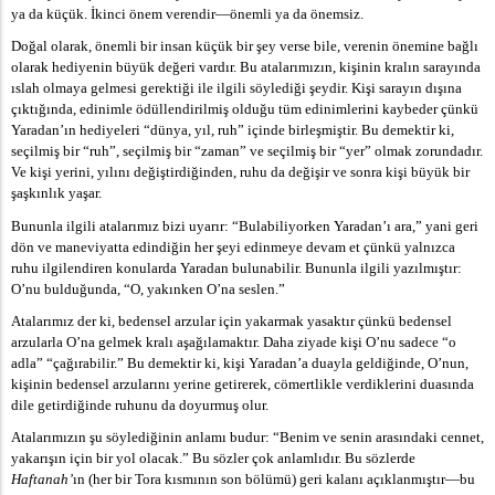
ya da küçük. İkinci önem verendir—önemli ya da önemsiz.
Doğal olarak, önemli bir insan küçük bir şey verse bile, verenin önemine bağlı
olarak hediyenin büyük değeri vardır. Bu atalarımızın, kişinin kralın sarayında
ıslah olmaya gelmesi gerektiği ile ilgili söylediği şeydir. Kişi sarayın dışına
çıktığında, edinimle ödüllendirilmiş olduğu tüm edinimlerini kaybeder çünkü
Yaradan’ın hediyeleri “dünya, yıl, ruh” içinde birleşmiştir. Bu demektir ki,
seçilmiş bir “ruh”, seçilmiş bir “zaman” ve seçilmiş bir “yer” olmak zorundadır.
Ve kişi yerini, yılını değiştirdiğinden, ruhu da değişir ve sonra kişi büyük bir
şaşkınlık yaşar.
Bununla ilgili atalarımız bizi uyarır: “Bulabiliyorken Yaradan’ı ara,” yani geri
dön ve maneviyatta edindiğin her şeyi edinmeye devam et çünkü yalnızca
ruhu ilgilendiren konularda Yaradan bulunabilir. Bununla ilgili yazılmıştır:
O’nu bulduğunda, “O, yakınken O’na seslen.”
Atalarımız der ki, bedensel arzular için yakarmak yasaktır çünkü bedensel
arzularla O’na gelmek kralı aşağılamaktır. Daha ziyade kişi O’nu sadece “o
adla” “çağırabilir.” Bu demektir ki, kişi Yaradan’a duayla geldiğinde, O’nun,
kişinin bedensel arzularını yerine getirerek, cömertlikle verdiklerini duasında
dile getirdiğinde ruhunu da doyurmuş olur.
Atalarımızın şu söylediğinin anlamı budur: “Benim ve senin arasındaki cennet,
yakarışın için bir yol olacak.” Bu sözler çok anlamlıdır. Bu sözlerde
Haftanah’
ın (her bir Tora kısmının son bölümü) geri kalanı açıklanmıştır—bu