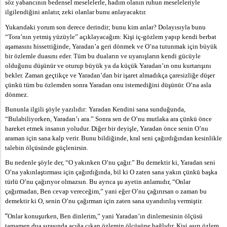
söz yabancının bedensel meselelerle, hadım olanın ruhun meseleleriyle
ilgilendiğini anlatır, zeki olanlar bunu anlayacaktır.
Yukarıdaki yorum son derece derindir; bunu kim anlar? Dolayısıyla bunu
“Tora’nın yetmiş yüzüyle” açıklayacağım: Kişi iç-gözlem yapıp kendi berbat
aşamasını hissettiğinde, Yaradan’a geri dönmek ve O’na tutunmak için büyük
bir özlemle duasını eder. Tüm bu duaların ve uyanışların kendi gücüyle
olduğunu düşünür ve oturup büyük ya da küçük Yaradan’ın onu kurtarışını
bekler. Zaman geçtikçe ve Yaradan’dan bir işaret almadıkça çaresizliğe düşer
çünkü tüm bu özlemden sonra Yaradan onu istemediğini düşünür. O’na asla
dönmez.
Bununla ilgili şöyle yazılıdır: Yaradan Kendini sana sunduğunda,
“Bulabiliyorken, Yaradan’ı ara.” Sonra sen de O’nu mutlaka ara çünkü önce
hareket etmek insanın yoludur. Diğer bir deyişle, Yaradan önce senin O’nu
araman için sana kalp verir. Bunu bildiğinde, kral seni çağırdığından kesinlikle
talebin ölçüsünde güçlenirsin.
Bu nedenle şöyle der, “O yakınken O’nu çağır.” Bu demektir ki, Yaradan seni
O’na yakınlaştırması için çağırdığında, bil ki O zaten sana yakın çünkü başka
türlü O’nu çağırıyor olmazsın. Bu ayrıca şu ayetin anlamıdır, “Onlar
çağırmadan, Ben cevap vereceğim,” yani eğer O’nu çağırırsan o zaman bu
demektir ki O, senin O’nu çağırman için zaten sana uyandırılış vermiştir.
“
Onlar konuşurken, Ben dinlerim,” yani Yaradan’ın dinlemesinin ölçüsü
tamamen dua sırasında açığa çıkan özlemin ölçüsüne bağlıdır. Kişi aşırı özlem