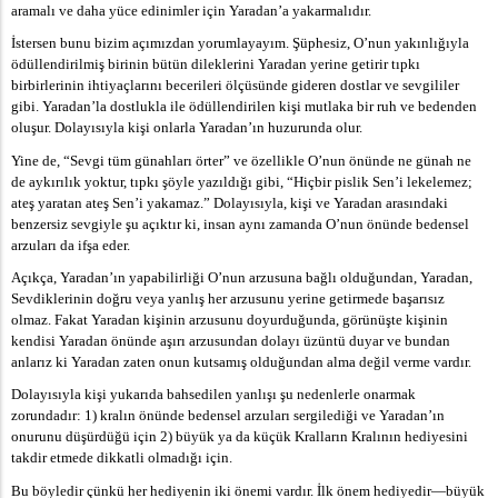
aramalı ve daha yüce edinimler için Yaradan’a yakarmalıdır.
İstersen bunu bizim açımızdan yorumlayayım. Şüphesiz, O’nun yakınlığıyla
ödüllendirilmiş birinin bütün dileklerini Yaradan yerine getirir tıpkı
birbirlerinin ihtiyaçlarını becerileri ölçüsünde gideren dostlar ve sevgililer
gibi. Yaradan’la dostlukla ile ödüllendirilen kişi mutlaka bir ruh ve bedenden
oluşur. Dolayısıyla kişi onlarla Yaradan’ın huzurunda olur.
Yine de, “Sevgi tüm günahları örter” ve özellikle O’nun önünde ne günah ne
de aykırılık yoktur, tıpkı şöyle yazıldığı gibi, “Hiçbir pislik Sen’i lekelemez;
ateş yaratan ateş Sen’i yakamaz.” Dolayısıyla, kişi ve Yaradan arasındaki
benzersiz sevgiyle şu açıktır ki, insan aynı zamanda O’nun önünde bedensel
arzuları da ifşa eder.
Açıkça, Yaradan’ın yapabilirliği O’nun arzusuna bağlı olduğundan, Yaradan,
Sevdiklerinin doğru veya yanlış her arzusunu yerine getirmede başarısız
olmaz. Fakat Yaradan kişinin arzusunu doyurduğunda, görünüşte kişinin
kendisi Yaradan önünde aşırı arzusundan dolayı üzüntü duyar ve bundan
anlarız ki Yaradan zaten onun kutsamış olduğundan alma değil verme vardır.
Dolayısıyla kişi yukarıda bahsedilen yanlışı şu nedenlerle onarmak
zorundadır: 1) kralın önünde bedensel arzuları sergilediği ve Yaradan’ın
onurunu düşürdüğü için 2) büyük ya da küçük Kralların Kralının hediyesini
takdir etmede dikkatli olmadığı için.
Bu böyledir çünkü her hediyenin iki önemi vardır. İlk önem hediyedir—büyük