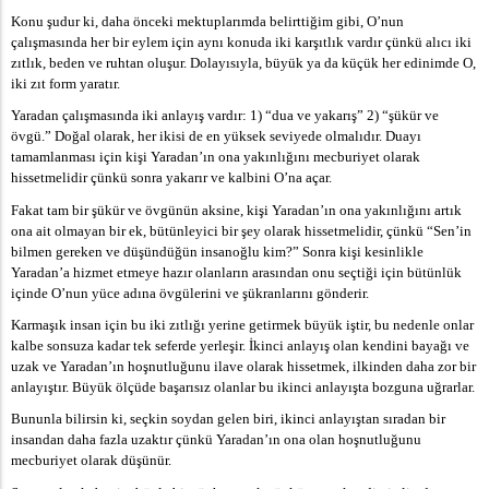
Konu şudur ki, daha önceki mektuplarımda belirttiğim gibi, O’nun
çalışmasında her bir eylem için aynı konuda iki karşıtlık vardır çünkü alıcı iki
zıtlık, beden ve ruhtan oluşur. Dolayısıyla, büyük ya da küçük her edinimde O,
iki zıt form yaratır.
aki Anlamları
Yaradan çalışmasında iki anlayış vardır: 1) “dua ve yakarış” 2) “şükür ve
övgü.” Doğal olarak, her ikisi de en yüksek seviyede olmalıdır. Duayı
tamamlanması için kişi Yaradan’ın ona yakınlığını mecburiyet olarak
hissetmelidir çünkü sonra yakarır ve kalbini O’na açar.
Fakat tam bir şükür ve övgünün aksine, kişi Yaradan’ın ona yakınlığını artık
ona ait olmayan bir ek, bütünleyici bir şey olarak hissetmelidir, çünkü “Sen’in
bilmen gereken ve düşündüğün insanoğlu kim?” Sonra kişi kesinlikle
Yaradan’a hizmet etmeye hazır olanların arasından onu seçtiği için bütünlük
içinde O’nun yüce adına övgülerini ve şükranlarını gönderir.
Karmaşık insan için bu iki zıtlığı yerine getirmek büyük iştir, bu nedenle onlar
kalbe sonsuza kadar tek seferde yerleşir. İkinci anlayış olan kendini bayağı ve
uzak ve Yaradan’ın hoşnutluğunu ilave olarak hissetmek, ilkinden daha zor bir
anlayıştır. Büyük ölçüde başarısız olanlar bu ikinci anlayışta bozguna uğrarlar.
Bununla bilirsin ki, seçkin soydan gelen biri, ikinci anlayıştan sıradan bir
insandan daha fazla uzaktır çünkü Yaradan’ın ona olan hoşnutluğunu
mecburiyet olarak düşünür.