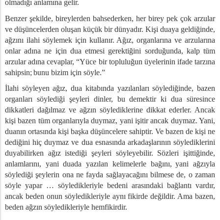
olmadığı anlamına gelir.
Benzer şekilde, bireylerden bahsederken, her birey pek çok arzular
sizlik – 1
ve düşüncelerden oluşan küçük bir dünyadır. Kişi duaya geldiğinde,
r
ağzını ilahi söylemek için kullanır.
Ağız, organlarına ve arzularına
etin Yeryüzündeki Tüm Hayvanların Üzerinde Olacak
onlar adına ne için dua etmesi gerektiğini sorduğunda, kalp tüm
arzular adına cevaplar, “Yüce bir topluluğun üyelerinin ifade tarzına
nina Tarafından Besleniyor – 1
sahipsin;
bunu bizim için söyle.”
e Bir El – 1
Söyleyeceksin
İlahi söyleyen ağız, dua kitabında yazılanları söylediğinde, bazen
organları söylediği şeyleri dinler, bu demektir ki dua süresince
dikkatleri dağılmaz ve ağzın söylediklerine dikkat ederler. Ancak
ılı Şeyleri – 1
kişi bazen tüm organlarıyla duymaz, yani işitir ancak duymaz. Yani,
işkin
duanın ortasında kişi başka düşüncelere sahiptir. Ve bazen de kişi ne
dediğini hiç duymaz ve dua esnasında arkadaşlarının söylediklerini
Konuşmaya Başlama
duyabilirken ağız istediği şeyleri söyleyebilir. Sözleri işittiğinde,
n
anlamlarını, yani duada yazılan kelimelerle bağını,
yani ağzıyla
sı
söylediği şeylerin ona ne fayda sağlayacağını bilmese de, o zaman
söyle yapar … söyledikleriyle bedeni arasındaki bağlantı vardır,
ancak beden onun söyledikleriyle aynı fikirde değildir. Ama bazen,
ruyorum
beden ağzın söyledikleriyle hemfikirdir.
Şey