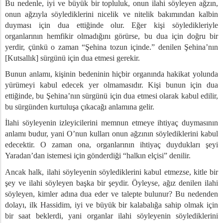
lan
Bu nedenle, iyi ve büyük bir topluluk,
onun ilahi söyleyen ağzın,
onun ağzıyla söylediklerini nicelik ve nitelik bakımından kalbin
duyması için dua ettiğinde olur.
Eğer kişi söyledikleriyle
eketsiz Kaldı
organlarının hemfikir olmadığını görürse, bu dua için doğru bir
 Gözetledi
yerdir, çünkü o zaman “Şehina tozun içinde.” denilen Şehina’nın
 İyilik Yapın – 1
[Kutsallık] sürgünü için dua etmesi gerekir.
rum
Bunun anlamı, kişinin bedeninin hiçbir organında hakikat yolunda
şmasına Göredir
yürümeyi kabul edecek yer olmamasıdır. Kişi
bunun için dua
Gereken Amalek Nedir?
ettiğinde, bu Şehina’nın sürgünü için dua etmesi olarak kabul edilir,
ot, Tagin, Otiot]
bu
sürgünden kurtuluşa çıkacağı anlamına gelir.
lun
İlahi söyleyenin izleyicilerini memnun etmeye ihtiyaç duymasının
anlamı budur, yani O’nun kulları onun ağzının söylediklerini kabul
ir
edecektir. O zaman ona, organlarının ihtiyaç duydukları şeyi
Yaradan’dan istemesi için gönderdiği “halkın elçisi” denilir.
un Olduğu Kimse - 1
Ancak halk, ilahi söyleyenin söylediklerini kabul etmezse, kitle bir
Olan Memnundur
şey ve ilahi söyleyen başka bir şeydir. Öyleyse, ağız denilen ilahi
söyleyen, kimler adına dua eder ve talepte bulunur? Bu nedenden
dolayı,
ilk Hassidim,
iyi ve büyük bir kalabalığa sahip olmak için
zmet Edin
bir saat beklerdi, yani organlar ilahi söyleyenin söylediklerini