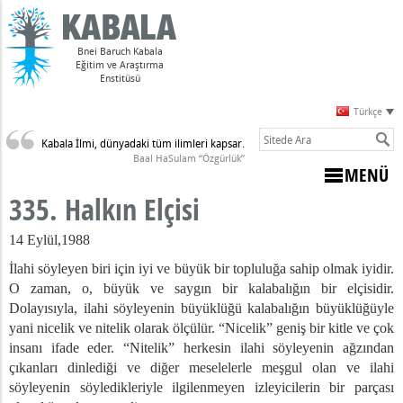
Bnei Baruch Kabala
Eğitim ve Araştırma
Enstitüsü
Türkçe
Kabala İlmi, dünyadaki tüm ilimleri kapsar.
Sulam)
Baal HaSulam “Özgürlük”
MENÜ
335. Halkın Elçisi
14 Eylül,1988
İlahi söyleyen biri için iyi ve büyük bir topluluğa sahip olmak iyidir.
dir
O zaman, o,
büyük ve saygın bir kalabalığın bir elçisidir.
arpması
Dolayısıyla, ilahi söyleyenin büyüklüğü kalabalığın büyüklüğüyle
yani nicelik ve nitelik olarak ölçülür. “Nicelik” geniş bir kitle ve çok
z Varsa
insanı ifade eder. “Nitelik” herkesin ilahi söyleyenin ağzından
nahların Anlamı
çıkanları dinlediği ve diğer meselelerle meşgul olan ve ilahi
udi Olmayan Biri, Ölmek Zorundadır
söyleyenin söyledikleriyle ilgilenmeyen izleyicilerin bir parçası