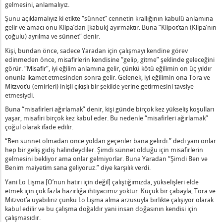
gelmesini, anlamalıyız.
Şunu açıklamalıyız ki etikte “sünnet” cennetin krallığının kabulü anlamına
sizlik – 1
gelir ve amacı onu Klipa’dan [kabuk] ayırmaktır. Buna “Klipot’tan (Klipa’nın
çoğulu) ayrılma ve sünnet” denir.
r
Kişi, bundan önce, sadece Yaradan için çalışmayı kendine görev
etin Yeryüzündeki Tüm Hayvanların Üzerinde Olacak
edinmeden önce, misafirlerin kendisine “gelip, gitme” şeklinde geleceğini
nina Tarafından Besleniyor – 1
görür. “Misafir”, iyi eğilim anlamına gelir, çünkü kötü eğilimin on üç yıldır
e Bir El – 1
onunla ikamet etmesinden sonra gelir. Gelenek, iyi eğilimin ona Tora ve
Mitzvot’u (emirleri) inişli çıkışlı bir şekilde yerine getirmesini tavsiye
Söyleyeceksin
etmesiydi.
Buna “misafirleri ağırlamak” denir, kişi günde birçok kez yükseliş koşulları
ılı Şeyleri – 1
yaşar, misafiri birçok kez kabul eder. Bu nedenle “misafirleri ağırlamak”
işkin
çoğul olarak ifade edilir.
“Ben sünnet olmadan önce yoldan geçenler bana gelirdi.” dedi yani onlar
Konuşmaya Başlama
hep bir geliş gidiş halindeydiler. Şimdi sünnet olduğu için misafirlerin
gelmesini bekliyor ama onlar gelmiyorlar. Buna Yaradan “Şimdi Ben ve
n
Benim maiyetim sana geliyoruz.” diye karşılık verdi.
sı
Yani Lo Lişma [O’nun hatırı için değil] çalıştığımızda, yükselişleri elde
etmek için çok fazla hazırlığa ihtiyacımız yoktur. Küçük bir çabayla, Tora ve
ruyorum
Mitzvot’a uyabiliriz çünkü Lo Lişma alma arzusuyla birlikte çalışıyor olarak
kabul edilir ve bu çalışma doğaldır yani insan doğasının kendisi için
Şey
çalışmasıdır.