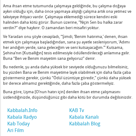
lan
Ama ihsan etme tutumunda çalışmaya geldiğinde, bu çalışma doğaya
aykırı olduğu için, daha önce yapmaya alıştığı çalışma artık ona yetmez ve
eketsiz Kaldı
takviyeye ihtiyacı vardır. Çalışmaya eklemediği sürece kendini eski
halinden daha kötü görür. Bunun üzerine, “Niçin Sen bu halka zarar
 Gözetledi
verdin?” diye haykırır. O zamandan beri misafiri yoktur.
 İyilik Yapın – 1
Ve Yaradan onu şöyle cevapladı, “Şimdi, ‘Benim hatırıma,’ denen, ihsan
rum
etmek için çalışmaya başladığından, sana şu ayetle sesleniyorum, ‘Adımı
şmasına Göredir
her andığım yerde, sana geleceğim ve seni kutsayacağım.’” Kutsama,
Şehina’nın [Kutsallığın] tesis edilmesiyle ödüllendirileceği anlamına gelir.
Gereken Amalek Nedir?
Buna “Ben ve Benim maiyetim sana geliyoruz” denir.
ot, Tagin, Otiot]
Bu nedenle, şu anda daha yüksek bir seviyede olduğunuzu bilmelisiniz,
lun
bu yüzden Bana ve Benim maiyetime layık olabilmek için daha fazla çaba
göstermeniz gerekir, çünkü “Ödül üzüntüye göredir,” çünkü daha yüksek
bir derece almamız gerektiğinde, daha fazla çaba göstermeliyiz.
ir
Buna göre, Lişma [O’nun hatırı için] denilen ihsan etme çalışmasını
üstlendiğinizde, düşündüğünüz gibi daha kötü bir durumda değilsinizdir.
un Olduğu Kimse - 1
Olan Memnundur
Kabbalah.Info
KAB Tv
Kabala Radyo
Kabala Kanalı
Kab Today
Kabbalah Blog
Ari Film
zmet Edin