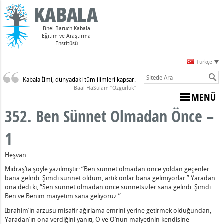
Bnei Baruch Kabala
Eğitim ve Araştırma
Enstitüsü
Türkçe
Kabala İlmi, dünyadaki tüm ilimleri kapsar.
Sulam)
Baal HaSulam “Özgürlük”
MENÜ
352. Ben Sünnet Olmadan Önce –
1
dir
Heşvan
arpması
Midraş’ta şöyle yazılmıştır: “Ben sünnet olmadan önce yoldan geçenler
bana gelirdi. Şimdi sünnet oldum, artık onlar bana gelmiyorlar.” Yaradan
ona dedi ki, “Sen sünnet olmadan önce sünnetsizler sana gelirdi. Şimdi
z Varsa
Ben ve Benim maiyetim sana geliyoruz.”
nahların Anlamı
İbrahim’in arzusu misafir ağırlama emrini yerine getirmek olduğundan,
udi Olmayan Biri, Ölmek Zorundadır
Yaradan’ın ona verdiğini yanıtı, O ve O’nun maiyetinin kendisine