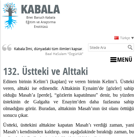
Bnei Baruch Kabala
Eğitim ve Araştırma
Enstitüsü
Türkçe
Kabala İlmi, dünyadaki tüm ilimleri kapsar.
Sulam)
Baal HaSulam “Özgürlük”
MENÜ
132. Üstteki ve Alttaki
Edinen birinin Kelim’i [kapları] ve veren birinin Kelim’i. Üstteki
veren, alttaki ise edinendir. Alttakinin Eynaim’de [gözler] sahip
dir
olduğu Masah’a [perde], “gözlerin kapatılması” denir, bu yüzden
arpması
üstekinin de Galgalta ve Enayim’den daha fazlasına sahip
olmadığını görür. Buradan, alttakinin Masah’ının üst olanı örttüğü
z Varsa
sonucu çıkar.
nahların Anlamı
Üstteki, üsttekini alttakine kapatan Masah’ı verdiği zaman, yani
udi Olmayan Biri, Ölmek Zorundadır
Masah’ı kendisinden kaldırıp, onu aşağıdakinde bıraktığı zaman, bu