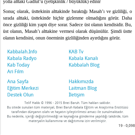
yolla alttaki Gadlut’u (yetişkinlik / büyüklük) edinir
Sonuç olarak, üsttekinin alttakinde bıraktığı Masah’ı ve gizliliği, o
sizlik – 1
sırada alttaki, üsttekinde hiçbir gizlenme olmadığını görür. Daha
r
önce gizliliği kim yaptı diye sorar. Sadece üst olanın kendisidir. Bu,
etin Yeryüzündeki Tüm Hayvanların Üzerinde Olacak
üst olanın, Masah’ı alttakine vermesi olarak düşünülür. Şimdi üstte
olanın kendisini, onun öneminin gizliliğinden ayırdığını görür.
nina Tarafından Besleniyor – 1
e Bir El – 1
Kabbalah.Info
KAB Tv
Söyleyeceksin
Kabala Radyo
Kabala Kanalı
Kab Today
Kabbalah Blog
ılı Şeyleri – 1
Ari Film
işkin
Ana Sayfa
Hakkımızda
Eğitim Merkezi
Laitman Blog
Konuşmaya Başlama
Destek Olun
İletişim
n
Telif Hakkı © 1996 - 2015 Bnei Baruh. Tüm hakları saklıdır.
sı
Bu sitede sunulan tüm materyal, Bnei Baruh Kabala Eğitim ve Araştırma Enstitüsü
tarafından dünyanın ıslahı ve hayatın iyileştirilmesi amacı ile sunulmaktadır.
Bu nedenle, içeriği değiştirilmediği ve kaynağına gönderme yapıldığı takdirde, tüm
materyalin kullanımına ve dağıtımına izin verilmiştir.
ruyorum
19 - 0,098
Şey