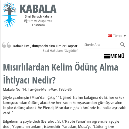
Bnei Baruch Kabala
Eğitim ve Araştırma
Enstitüsü
Türkçe
Kabala İlmi, dünyadaki tüm ilimleri kapsar.
Sulam)
Baal HaSulam “Özgürlük”
MENÜ
Mısırlılardan Kelim Ödünç Alma
ne Dön" Ne Demektir?
İhtiyacı Nedir?
mektir?
nun Sevincini Görmekle Ödüllendirilir" Sözü Çalışmada Ne Anlam
Makale No. 14, Tav-Şin-Mem-Vav, 1985-86
Açıktır” Nedir?
Şöyle yazılmıştır (Mısır’dan Çıkış 11): Şimdi halkın kulağına de ki; her erkek
ir?
komşusundan ödünç alacak ve her kadın komşusundan gümüş ve altın
kaplar ödünç alacak. Ve Efendi, Mısırlıların gözü önünde bu halka ayrıcalık
anın Düzeni
verdi.’
 Eylem Nelerdir?
Bilgelerimiz şöyle dedi (Berahot, 9b): ‘Rabbi Yanai’nin öğrencileri şöyle
dedi, ‘Yapmanın anlamı, istemektir. Yaradan, Musa’ya, ‘Lütfen git ve