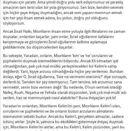
duyması için yarattı. Ama şimdi doğru yolu terk ediyorsunuz ve yaratılış
amacının tam tersi olan bir yola giriyorsunuz. Sen bize, kendini-sevmek
için hiçbir şeye ihtiyaç duymadığını, ancak seni yapanı memnun etmek
 Mücadele Ediyordu
için her şeyi ihsan etmek adına, bu yolun, doğru yol olduğunu
leşmesi ile Tüm Kötülüklerin Kefaretinin Ödenmesi Ne Anlama 
söylüyorsun.
Çalışma Nedir?
Ancak İsrail Halkı, Mısırlıların ihsan etme yoluyla ilgili iftiralarını ne zaman
enel ve Birey Arasındaki Fark Nedir?
duysalar, onlardan kaçarlar, yani onlar, İsrail oğullarının kafalarını
t’ Olması Ne Demektir?
karıştırmaya ve görüşlerini İsrail oğullarının kalbine aşılamaya
geldiklerinde, bu düşüncelerden kaçarlar.
na Hizmet Etmeyenden Nasıl Ayırabiliriz?
Bu sebeple, Yaradan, onların, Mısırlıların ‘kim’ ve ‘ne’ sorularını ve
lmasının Nedeni
şüphelerini duymak istemediklerini biliyordu. Ancak Kli olmadan ışık
da Kutsama Yoktur’ Ne Demektir?
olmadığından, pek çok mal-mülkü yerleştirecekleri bir Kelim’e sahip
aştığında Kral Tarlasında Ayakta Durur Ne Demektir?
değillerdi. Yani, kişiye arzusu olmadığında hiçbir şey verilemez. Bundan
dolayı, eğer O, İsrail oğullarına, ‘Size ne vermemi istersiniz?’ diye sorsaydı,
Orta Çizgi’ Denir? - 2
derlerdi ki, ‘Senden bir şey istemiyoruz. Tam tersine, tek arzumuz sana
Dair
vermektir, senin bize vermen değil.’ Bu nedenle, O’nun vermek istediği
Nefeş, Ruah, Neşama ve Yehida olarak düşünülen, ‘pek çok mal-mülk’ adı
verilen, haz ve memnuniyeti nasıl alabilirler? Buna ihtiyaçları yok ki!
Yaradan’ın onlardan, Mısırlıların Kelim’ini yani, Mısırlıların Kelim’i olan,
sorularını ve şüphelerini ve de onların bütün arzularını almalarını
k Üzerinedir
istemesinin sebebi budur. Ancak bu Kelim’i, gerçekten almazlar, sadece
ödünç alırlar. Şöyle ki, yalnızca bu eksiklikleri gidermeye ihtiyaç duymak
n Temel Eksiklik Nedir?
için, Mısırlıların Kelim’ini alırlar, ama bu Kelim’i, Kelim yüzünden, yani bu
n Seçti