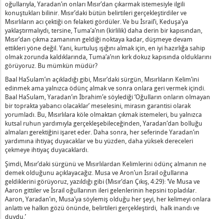
oğullarıyla, Yaradan’ın onları Mısır’dan çıkarmak istemesiyle ilgili
Doğuşuyla İlgili Kafasının Karışık Olması Ne Anlama Gelir?
konuştukları bilinir. Mısır’daki bütün belirtileri gerçekleştirdiler ve
Şin-Bat Denir?
Mısırlıların acı çektiği on felaketi gördüler. Ve bu İsrail’i, Keduşa’ya
yaklaştırmalıydı, tersine, Tuma’a’nın (kirlilik) daha derin bir kapısından,
 Elimizin Üzerine Kaldırmalıyız Ne Anlama Gelir?
Mısır’dan çıkma zamanının geldiği noktaya kadar, düşmeye devam
tlık İçinde Olması Ne Anlama Gelir?
ettikleri yöne değil. Yani, kurtuluş ışığını almak için, en iyi hazırlığa sahip
olmak zorunda kaldıklarında, Tuma’a’nın kırk dokuz kapısında olduklarını
görüyoruz. Bu mümkün müdür?
ve Nefret Edilenin Oğlu Nedir?
Baal HaSulam’ın açıkladığı gibi, Mısır’daki sürgün, Mısırlıların Kelim’ini
edinmek ama yalnızca ödünç almak ve sonra onlara geri vermek içindi.
an Verildi Ne Demek?
Baal HaSulam, Yaradan’ın İbrahim’e söylediği ‘Oğulların onların olmayan
in Yapılan Hazırlık Nedir? - 2
bir toprakta yabancı olacaklar’ meselesini, mirasın garantisi olarak
yorumladı. Bu, Mısırlılara köle olmaktan çıkmak istemeleri, bu yalnızca
er" Olarak Adlandırılır Ne Demektir?
kutsal ruhun yardımıyla gerçekleşebileceğinden, Yaradan’dan bolluğu
nın "Yasa ve Emir" Olması Ne Anlama Gelir?
almaları gerektiğini işaret eder. Daha sonra, her seferinde Yaradan’ın
ini Kayırması Ne Anlama Gelir?
yardımına ihtiyaç duyacaklar ve bu yüzden, daha yüksek dereceleri
çekmeye ihtiyaç duyacaklardı.
temeniz Gereken Yardım Nedir?
Şimdi, Mısır’daki sürgünü ve Mısırlılardan Kelimlerini ödünç almanın ne
şlanma İçin Dua Nedir?
demek olduğunu açıklayacağız. Musa ve Aron’un İsrail oğullarına
k Surette Doğru Hüküm Vermesi Ne Anlama Gelir?
geldiklerini görüyoruz, yazıldığı gibi (Mısır’dan Çıkış, 4:29): ‘Ve Musa ve
ir? - 2
Aaron gittiler ve İsrail oğullarının ileri gelenlerinin hepsini topladılar.
Aaron, Yaradan’ın, Musa’ya söylemiş olduğu her şeyi, her kelimeyi onlara
rasındaki Fark Nedir?
anlattı ve halkın gözü önünde, belirtileri gerçekleştirdi, halk inandı ve
ilen Sadakanın Kutsal Adı Yapması Ne Anlama Gelir?
duydu.’