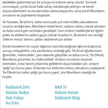
uz, Hepiniz
eksiklikleri gidermek için bir arzuya ve özleme sahip olurlar. Sormak
ak Ver
zorundaydı, çünkü İsrail halkı sahip olduklarıyla yetiniyor ve kendi
düşüncelerinden ve arzularından daima kaçıyordu, ama şimdi Mısırlıların
 Sola Yerleştirmenin Anlamı Nedir
sorularını ve şüphelerini duydular.
damın Ekmeği' Nedir?
Ve Yaradan, İbrahim’e, daha sonra pek çok mal-mülkle çıkacaklarının
en Kral Tarlasında Ayakta Durur, Ne Demektir?
sözünü verdiğinden, Mısırlıların Kelim’lerini, sadece ödünç olarak almaları
li Düşmeden Önce, Onların Haykırışları Cevaplanmadı Ne Demekt
ve daha sonra geri vermeleri gerekliydi. Yani onların istekleriyle bir ilgileri
yoktu ve aldıklarını sadece geçici olarak Yaradan’ın, İbrahim’e söz verdiği
ce, Zahor (Hatırlama) Bölümünü Okumamızın Anlamı Nedir?
‘ülkenin mirası’ denen, ışıkları alabilmek için aldılar.
Kutsama Yoktur” Ne Demektir?
Şimdi meselenin bir uçtan diğerine nasıl döndüğüyle ilgili sorduğumuz
Orta Çizgi’ Denir? - 1
soruyu anlayabiliriz, zira yazılanların anlattığı gibi, ‘Ve İsrail oğullarından
iğrendiler, nefret ettiler’, yani dikenler gibiydiler ve daha sonra, ‘Ve Efendi,
Mısırlıların gözünde, bu halka lütfetti’. Onların sorularını duymak
Eline Güçlüyü Verdin” Ne Demektir?
istemeleri, onlar kendi yollarında gittiklerini düşündükleri için, onların
aşlamak Ne Demektir?
‘iyiliği’ için bunu yaptı. Onlardan bu Kelim’leri ödünç almalarını söyleyerek
tkisi
‘Ve Efendi bu halkın iyiliği için bunu yaptı’, zira Mısırlıların istediği de
buydu.
emi
Kabbalah.Info
KAB Tv
mı
Kabala Radyo
Kabala Kanalı
asında Ayrım Yapmalıyız
Kab Today
Kabbalah Blog
Ari Film