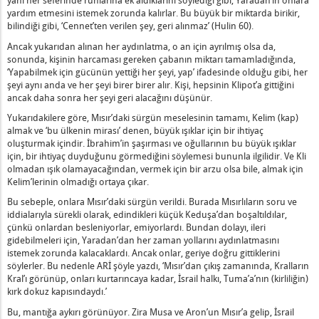
yani her seferinde ruhlarına ek aldıklarını söylediği gibi, Yaradan’ın onlara
n Nedir?
yardım etmesini istemek zorunda kalırlar. Bu büyük bir miktarda birikir,
uvvetler Nelerdir?
bilindiği gibi, ‘Cennet’ten verilen şey, geri alınmaz’ (Hulin 60).
elerdir?
Ancak yukarıdan alınan her aydınlatma, o an için ayrılmış olsa da,
sonunda, kişinin harcaması gereken çabanın miktarı tamamladığında,
revliler Nedir?
‘Yapabilmek için gücünün yettiği her şeyi, yap’ ifadesinde olduğu gibi, her
madan Önce Toprak Meyve Vermiyordu Ne Anlama Gelir
şeyi aynı anda ve her şeyi birer birer alır. Kişi, hepsinin Klipot’a gittiğini
masının Oğulların Kutsanması Olması Ne Demektir?
ancak daha sonra her şeyi geri alacağını düşünür.
ın Mirası ile Ödüllendirilmesinin Sebebi Nedir?
Yukarıdakilere göre, Mısır’daki sürgün meselesinin tamamı, Kelim (kap)
almak ve ‘bu ülkenin mirası’ denen, büyük ışıklar için bir ihtiyaç
vaş Nedir - 2
oluşturmak içindir. İbrahim’in şaşırması ve oğullarının bu büyük ışıklar
 Kötü Eğilimin Kişiyi Koruması Ne Anlama Gelir?
için, bir ihtiyaç duyduğunu görmediğini söylemesi bununla ilgilidir. Ve Kli
tarsa, Çıkamaz Nedir?
olmadan ışık olamayacağından, vermek için bir arzu olsa bile, almak için
Kelim’lerinin olmadığı ortaya çıkar.
Yaradan'ın Hizmetkarı” Olarak Kabul Edilir?
Bu sebeple, onlara Mısır’daki sürgün verildi. Burada Mısırlıların soru ve
l ve Bir Kız Çocuk Doğurması Ne Anlama Gelir?
iddialarıyla sürekli olarak, edindikleri küçük Keduşa’dan boşaltıldılar,
ıyla Çiğnediği Hafif Mitzvot Nedir?
çünkü onlardan besleniyorlar, emiyorlardı. Bundan dolayı, ileri
ükselmesi ve İftira Etmesi Ne Demektir?
gidebilmeleri için, Yaradan’dan her zaman yollarını aydınlatmasını
istemek zorunda kalacaklardı. Ancak onlar, geriye doğru gittiklerini
lık Nedir?
söylerler. Bu nedenle ARİ şöyle yazdı, ‘Mısır’dan çıkış zamanında, Kralların
net Nedir?
Kral’ı görünüp, onları kurtarıncaya kadar, İsrail halkı, Tuma’a’nın (kirliliğin)
kırk dokuz kapısındaydı.’
edir?
 Dünyada Yemek ve Aslını Öbür Dünya İçin Saklamak Nedir?
Bu, mantığa aykırı görünüyor. Zira Musa ve Aron’un Mısır’a gelip, İsrail