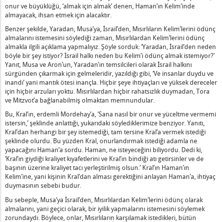
onur ve büyüklüğü, ‘almak için almak’ denen, Haman’ın Kelim’inde
dir?
almayacak, ihsan etmek için alacaktır.
n Çağrı
Benzer şekilde, Yaradan, Musa’ya, İsrail’den, Mısırlıların Kelim’lerini ödünç
Nedir? -1
almalarını istemesini söylediği zaman, Mısırlılardan Kelim’lerini ödünç
almakla ilgili açıklama yapmalıyız. Şöyle sorduk: ‘Yaradan, İsrail’den neden
böyle bir şey istiyor? İsrail halkı neden bu Kelim’i ödünç almak istemiyor?’
dı
Yanıt, Musa ve Aron’un, Yaradan’ın temsilcileri olarak İsrail halkını
sürgünden çıkarmak için gelmeleridir, yazıldığı gibi, ‘Ve insanlar duydu ve
inandı’ yani mantık ötesi inançla. Hiçbir şeye ihtiyaçları ve yüksek dereceler
için hiçbir arzuları yoktu. Mısırlılardan hiçbir rahatsızlık duymadan, Tora
 Dair
ve Mitzvot’a bağlanabilmiş olmaktan memnundular.
Bu, Kral’ın, erdemli Mordehay’a, ‘Sana nasıl bir onur ve yüceltme vermemi
istersin,’ şeklinde anlattığı, yukarıdaki söylediklerimize benziyor. Yanıtı,
Kral’dan herhangi bir şey istemediği, tam tersine Kral’a vermek istediği
Denir
şeklinde olurdu. Bu yüzden Kral, onurlandırmak istediği adamla ne
yapacağını Haman’a sordu. Haman, ne isteyeceğini biliyordu. Dedi ki,
‘Kral’ın giydiği kraliyet kıyafetlerini ve Kral’ın bindiği atı getirsinler ve de
başının üzerine kraliyet tacı yerleştirilmiş olsun.’ Kral’ın Haman’ın
lu Olmalıdır
Kelim’ine, yani kişinin Kral’dan alması gerektiğini anlayan Haman’a, ihtiyaç
duymasının sebebi budur.
iriz
Bu sebeple, Musa’ya İsrail’den, Mısırlılardan Kelim’lerini ödünç olarak
almalarını, yani geçici olarak, bir iyilik yapmalarını istemesini söylemek
zorundaydı. Böylece, onlar, Mısırlıların karşılamak istedikleri, bütün