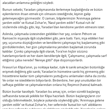
mak Nedir?
alacakları anlamına geldiğini söyledi.
len Kişinin Aldığı Yardım Nedir?
Bunun sebebi, Yaradan çalışmasında ilerlemeye başladığında ve bütün
eylemlerinin ihsan etmek için olmasını istediğinde, kişinin galip
gelemeyeceğini görmesidir. O zaman, bilgelerimizin ‘Arınmaya gelene
Anlamı Nedir?
yardım edilir’ ve Kutsal Zohar’ın, ‘Nasıl yardım edilir? Kutsal ruh ile’
 "Kral Davud'un Bir Hayatı Yoktu" Demesi Ne Anlama Geliyor?
sözlerinde olduğu gibi, kişi, Yaradan’dan kendisine yardım etmesini ister.
Bakire Bir Eş Alması Ne Anlama Gelir?
Aslında, çalışmada üstesinden geldikleri her şey, onların Pithom ve
Ramses’in inşasıyla ilgili söyledikleri gibi, yere battı. Yani, inşa ettikleri her
erinin Arındırılması Ne Demektir?
şey, uçuruma düştüğünden ve kendilerini çalışmaya hiç başlamamış gibi
Etmek ve İki Kısım Gizlemek Nedir?
gördüklerinden, her gün çalışmalarına yeniden başlamak zorunda
rla Adamı Arasındaki Fark Nedir?
kaldılar. Çünkü çalışmayla ilgili olarak, Tora’nın hiçbir sözünü
hatırlamıyorlardı ve her daim kendileriyle ilgili, ‘Çalışmamız, çalışmada sarf
a Kutsama Yasağı Nedir?
ettiğimiz çaba nerede? Nereye gitti?’ diye düşünüyorlardı.
üçük Bir Günah Nedir?
Firavun’un Klipa’sının, şu noktaya kadar, öyle ki sanki amaçları bütünlüğe
?
erişmek değilmiş gibi sanki, Yaradan’ın hizmetine sanki hiç girmemiş gibi
Zamanı Nedir?
hissettirene kadar tüm çalışmalarını yuttuğunu anlamaları daha da zordu.
Ve onlar ne istediklerini biliyorlardı. Birdenbire, her şeyi unuttukları bir
etleri ve Kötülükleri Nelerdir?
safhaya geldiler ve çalışmalarından onlara hiç Reşimot (hatıra) kalmadı.
leri İyi İşlerdir Ne Anlama Gelir?
Bütün bunlar kasıtlıydı. Yaradan bu amaç için, onları sürekli başlangıç
 Adamı" Olarak Adlandırılması Ne Anlama Gelir
safhasında tutacak şekilde bir Klipa hazırladı. Bütün başlangıçların zor
im Çok Yaşlanmıştı, Birçok Gün Geçirmişti" İfadesi Nedir?
olduğu bilinmektedir, böylece yukarıda söylendiği gibi, ‘Arınmaya gelene
yardım edilir’ ve Kutsal Zohar’ın, her seferinde ‘kutsal bir ruh’ aldıklarını
Nedir?