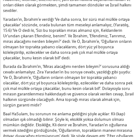
esinin Üstünde Ona Vuran ve Büyümesini Söyleyen Bir Görevli
onları diken olarak görmekten, şimdi tamamen döndüler ve İsrail halkını
ve "Hayvan" Nedir?
sevdiler.
'ın Arzusunu Yerine Getiriyor" Ne Anlama Gelir?
Yaradan’ın, İbrahim’e verdiği ‘Ve daha sonra, bir sürü mal mülkle ortaya
imiz ve Düşmanların Dağılsın" Ne Anlama Gelir?
çıkacaklar’ sözünde, orada bulunan tüm meseleyi anlamalıyız, (Yaratılış,
15:6) ‘Ve O dedi ki, ‘Sizi bu toprakları miras almanız için, Keldanilerin
n, Yukarıdan Kirletilir" Ne Demektir?
Ur’undan çıkaran Efendiniz, benim!’. Ve İbrahim, ‘Efendimiz, Tanrımız,
Fedakârlık] Etmez" Nedir?
miras alacağımı nerden bileyim?’ dedi. Ve O, İbrahim’e, ‘Oğulların onların
olmayan bir toprakta yabancı olacaklarını, dört yüz yıl boyunca
Baş Olalım" Ne Anlama Gelir?
köleleştirilip, ezilecekler ve daha sonra pek çok mal mülkle ortaya
i ve Ağır Çalışma" Nedir?
çıkacaklar, bunu kesin olarak bil!’ dedi.
yan Kişi" Nedir?
Burada da İbrahim’in, ‘Miras alacağımı nerden bileyim?’ sorusuna aldığı
ilir, vs, İsrail Bilmez" Ne Demektir?
cevabı anlamalıyız. Zira Yaradan’ın bu soruya cevabı, yazıldığı gibi şuydu:
‘Ve O, İbrahim’e, ‘Oğulların onların olmayan bir toprakta yabancı
 Gözünüzde Yeni Gibi Olacaklar" Nedir?
olacaklar, dört yüz yıl boyunca köleleştirilip, ezilecekler ve daha sonra pek
ir?
çok mal mülkle ortaya çıkacaklar, bunu kesin olarak bil!’. Dolayısıyla soru
dam Dua Etmemelidir" Nedir?
mirasın garantilenmesi hakkındaydı ve güvence olarak verilen cevap, İsrail
halkının sürgünde olacağıydı. Ama toprağı miras olarak almak için,
çin Tanıklıktır" Ne Demektir?
sürgün garanti midir?
inin Kapları" Nedir?
Baal HaSulam, bu sorunun ne anlama geldiğini şöyle açıklar: Kli (kap)
ceksiniz, Ama Yüzüm Görünmeyecek" Ne Demektir?
olmadan ışık olmadığı bilinir. Şöyle ki, eksiklik yoksa dolumun olması
Gücünü Tüketir" Ne Demektir?
mümkün değildir. Eksikliğe, Kli denir ve İbrahim, Yaradan’ın oğullarına
vermek istediğini gördüğünde, ‘Oğullarımın, toprakların manevi mirasına
ötü Eğilimin Aleyhinde Konuşur" Nedir?
ihtiyaç duyacağını görmüyorum’ dedi. Ve şöyle devam etti: ‘Eğer oğullarım