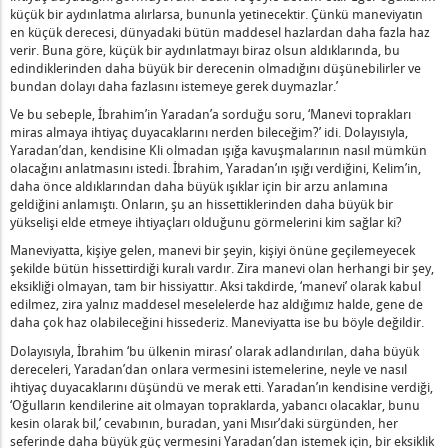
 "Tora'nın Yasası" Nedir?
küçük bir aydınlatma alırlarsa, bununla yetinecektir. Çünkü maneviyatın
nu Olmaya Gelen Her Şey Erkektir" Ne Anlama Gelir?
en küçük derecesi, dünyadaki bütün maddesel hazlardan daha fazla haz
verir. Buna göre, küçük bir aydınlatmayı biraz olsun aldıklarında, bu
u ve Hareketsiz Kaldı" Ne Demektir?
edindiklerinden daha büyük bir derecenin olmadığını düşünebilirler ve
 Merdiven Kurulur ve Üstü Cennete Ulaşır" Ne Demektir?
bundan dolayı daha fazlasını istemeye gerek duymazlar.’
enli, Sonu Düzlük Olan Yol” Nedir?
Ve bu sebeple, İbrahim’in Yaradan’a sorduğu soru, ‘Manevi toprakları
nda Kutsama Yoktur” Ne Demektir?
miras almaya ihtiyaç duyacaklarını nerden bileceğim?’ idi. Dolayısıyla,
Yaradan’dan, kendisine Kli olmadan ışığa kavuşmalarının nasıl mümkün
çükler Hakkında Uyarmak” Nedir?
olacağını anlatmasını istedi. İbrahim, Yaradan’ın ışığı verdiğini, Kelim’in,
tlerin Gözünde Sizin Bilgeliğiniz ve Anlayışınızdır” Nedir?
daha önce aldıklarından daha büyük ışıklar için bir arzu anlamına
geldiğini anlamıştı. Onların, şu an hissettiklerinden daha büyük bir
Bütün Halktır” Nedir?
yükselişi elde etmeye ihtiyaçları olduğunu görmelerini kim sağlar ki?
deyken Şehina Onlarla Beraberdir” Nedir?
Maneviyatta, kişiye gelen, manevi bir şeyin, kişiyi önüne geçilemeyecek
ine Gelen Felaket Erdemlilerle Başlar” Nedir?
şekilde bütün hissettirdiği kuralı vardır. Zira manevi olan herhangi bir şey,
Dolu Olmalıdır” Nedir?
eksikliği olmayan, tam bir hissiyattır. Aksi takdirde, ‘manevi’ olarak kabul
edilmez, zira yalnız maddesel meselelerde haz aldığımız halde, gene de
nde Çaba Sarf Etmeyen, Şabat Günü Ne Yiyecek” Nedir?
daha çok haz olabileceğini hissederiz. Maneviyatta ise bu böyle değildir.
e Kaldı ve Öldürüldü,” Ne Demektir?
Dolayısıyla, İbrahim ‘bu ülkenin mirası’ olarak adlandırılan, daha büyük
tsama Yoktur Ne Demektir?
dereceleri, Yaradan’dan onlara vermesini istemelerine, neyle ve nasıl
a Kendin İçin Bir Aşera Dikmeyeceksin” Nedir?
ihtiyaç duyacaklarını düşündü ve merak etti. Yaradan’ın kendisine verdiği,
‘Oğulların kendilerine ait olmayan topraklarda, yabancı olacaklar, bunu
Hiçbir Şey Yoktur” Nedir?
kesin olarak bil,’ cevabının, buradan, yani Mısır’daki sürgünden, her
 Anlama Gelir?
seferinde daha büyük güç vermesini Yaradan’dan istemek için, bir eksiklik