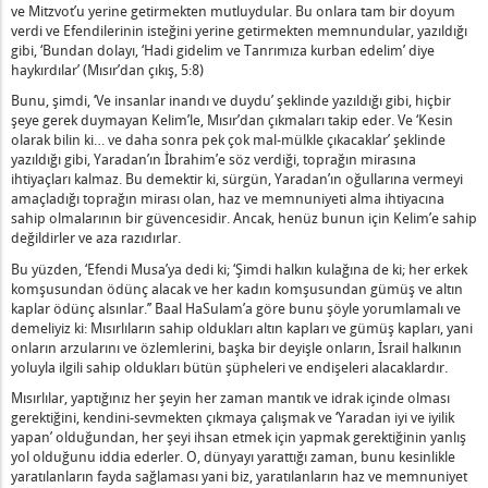
ve Mitzvot’u yerine getirmekten mutluydular. Bu onlara tam bir doyum
ılmış Olması Ne Anlama Gelir?
verdi ve Efendilerinin isteğini yerine getirmekten memnundular, yazıldığı
san Etme Yoluyla Olması Ne Demektir?
gibi, ‘Bundan dolayı, ‘Hadi gidelim ve Tanrımıza kurban edelim’ diye
haykırdılar’ (Mısır’dan çıkış, 5:8)
(Sıkıntılardan) Acı Çekmesi Ne Anlama Gelir?
Gerçek Olmayan Merhamet Arasındaki Fark
Bunu, şimdi, ‘Ve insanlar inandı ve duydu’ şeklinde yazıldığı gibi, hiçbir
şeye gerek duymayan Kelim’le, Mısır’dan çıkmaları takip eder. Ve ‘Kesin
lan Kapılar Arasındaki Fark Nedir?
olarak bilin ki… ve daha sonra pek çok mal-mülkle çıkacaklar’ şeklinde
yazıldığı gibi, Yaradan’ın İbrahim’e söz verdiği, toprağın mirasına
ihtiyaçları kalmaz. Bu demektir ki, sürgün, Yaradan’ın oğullarına vermeyi
Ödül Nedir?
amaçladığı toprağın mirası olan, haz ve memnuniyeti alma ihtiyacına
 Zaman Kullanmalıdır?
sahip olmalarının bir güvencesidir. Ancak, henüz bunun için Kelim’e sahip
ğmuşsa Ne Yapmalıdır?
değildirler ve aza razıdırlar.
 Bilmelidir?
Bu yüzden, ‘Efendi Musa’ya dedi ki; ‘Şimdi halkın kulağına de ki; her erkek
komşusundan ödünç alacak ve her kadın komşusundan gümüş ve altın
hakeme Nedir?
kaplar ödünç alsınlar.’’ Baal HaSulam’a göre bunu şöyle yorumlamalı ve
madaki Anlamı Nedir?
demeliyiz ki: Mısırlıların sahip oldukları altın kapları ve gümüş kapları, yani
cesinde Dört Soru Sorulur?
onların arzularını ve özlemlerini, başka bir deyişle onların, İsrail halkının
yoluyla ilgili sahip oldukları bütün şüpheleri ve endişeleri alacaklardır.
kek Çocuk Doğurur" Ne Anlama Gelir?
Mısırlılar, yaptığınız her şeyin her zaman mantık ve idrak içinde olması
fta İçi Konuşması Gibi Olmamalıdır?
gerektiğini, kendini-sevmekten çıkmaya çalışmak ve ‘Yaradan iyi ve iyilik
ansal bir Ruh Arasındaki Temel Fark
yapan’ olduğundan, her şeyi ihsan etmek için yapmak gerektiğinin yanlış
 Nedir?
yol olduğunu iddia ederler. O, dünyayı yarattığı zaman, bunu kesinlikle
yaratılanların fayda sağlaması yani biz, yaratılanların haz ve memnuniyet
luk İçinde Olması Ne Anlama Gelir?