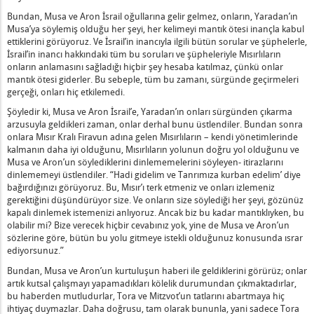
m Halkların En Küçüğüsünüz’ Nedir?
Bundan, Musa ve Aron İsrail oğullarına gelir gelmez, onların, Yaradan’ın
deyken Şehina Onlarla Beraberdir’ Nedir?
Musa’ya söylemiş olduğu her şeyi, her kelimeyi mantık ötesi inançla kabul
ettiklerini görüyoruz. Ve İsrail’in inancıyla ilgili bütün sorular ve şüphelerle,
eğinin Tadını Çıkaran Kimse" Ne Demektir?
İsrail’in inancı hakkındaki tüm bu soruları ve şüpheleriyle Mısırlıların
e Gidenlerin Dört Niteliği" Nedir?
onların anlamasını sağladığı hiçbir şey hesaba katılmaz, çünkü onlar
mantık ötesi giderler. Bu sebeple, tüm bu zamanı, sürgünde geçirmeleri
agonaldir (Çaprazdır)” Ne Demektir?
gerçeği, onları hiç etkilemedi.
atılaştırdığım İçin,” Nedir?
Şöyledir ki, Musa ve Aron İsrail’e, Yaradan’ın onları sürgünden çıkarma
ru Tolere Etmez” Nedir?
arzusuyla geldikleri zaman, onlar derhal bunu üstlendiler. Bundan sonra
srail, Kalan Diğer Milletler nedir?
onlara Mısır Kralı Firavun adına gelen Mısırlıların – kendi yönetimlerinde
kalmanın daha iyi olduğunu, Mısırlıların yolunun doğru yol olduğunu ve
an'a Atfedilen İnsanın Çalışması Nedir?
Musa ve Aron’un söylediklerini dinlememelerini söyleyen- itirazlarını
ötü de Büyür Ne Demektir?
dinlememeyi üstlendiler. “Hadi gidelim ve Tanrımıza kurban edelim’ diye
Tora’yı Öğretme Yasağı Nedir?
bağırdığınızı görüyoruz. Bu, Mısır’ı terk etmeniz ve onları izlemeniz
gerektiğini düşündürüyor size. Ve onların size söylediği her şeyi, gözünüz
de Hazırlık Nedir?
kapalı dinlemek istemenizi anlıyoruz. Ancak biz bu kadar mantıklıyken, bu
 Olan Birinin İkinci Bir Pesah'a Ertelenmesi Ne Anlama Gelir?
olabilir mi? Bize verecek hiçbir cevabınız yok, yine de Musa ve Aron’un
tsamadan Önce Selam Verme Yasağı Nedir?
sözlerine göre, bütün bu yolu gitmeye istekli olduğunuz konusunda ısrar
ediyorsunuz.”
Bundan, Musa ve Aron’un kurtuluşun haberi ile geldiklerini görürüz; onlar
şlanmasının Önemi Nedir?
artık kutsal çalışmayı yapamadıkları kölelik durumundan çıkmaktadırlar,
bu haberden mutludurlar, Tora ve Mitzvot’un tatlarını abartmaya hiç
üzgün Şekilde Açıklamalı Ne Demektir?
ihtiyaç duymazlar. Daha doğrusu, tam olarak bununla, yani sadece Tora