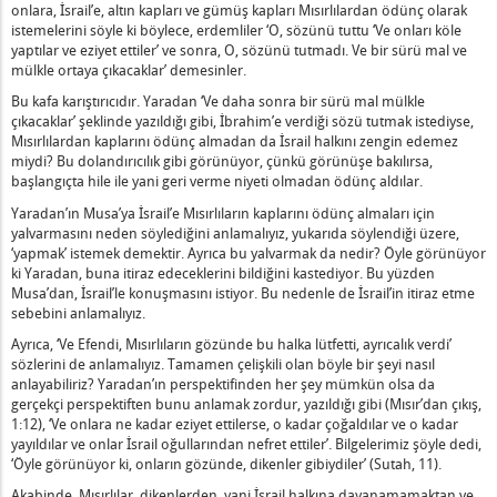
nahkârlar Sayesinde Görünür Hale Gelir’ Ne Demektir?
onlara, İsrail’e, altın kapları ve gümüş kapları Mısırlılardan ödünç olarak
istemelerini söyle ki böylece, erdemliler ‘O, sözünü tuttu ‘Ve onları köle
Hazırlayacak ve Erdemliler Giyecek" Ne Demektir?
yaptılar ve eziyet ettiler’ ve sonra, O, sözünü tutmadı. Ve bir sürü mal ve
arının Çobanları ve Lut'un Sığırlarının Çobanları" Nedir?
mülkle ortaya çıkacaklar’ demesinler.
Uzaklara ve Yakınlara" Nedir?
Bu kafa karıştırıcıdır. Yaradan ‘Ve daha sonra bir sürü mal mülkle
kenli Sonu Düzlük Olan Yol" Ne Demektir?
çıkacaklar’ şeklinde yazıldığı gibi, İbrahim’e verdiği sözü tutmak istediyse,
 İçin Varım, Sen de Hiçbir Şey İçin Varsın" Ne Demektir?
Mısırlılardan kaplarını ödünç almadan da İsrail halkını zengin edemez
miydi? Bu dolandırıcılık gibi görünüyor, çünkü görünüşe bakılırsa,
Başka Kralımız Yok" Ne Demektir?
başlangıçta hile ile yani geri verme niyeti olmadan ödünç aldılar.
m İçin Bir Mucize Yaratan" Kutsaması Nedir?
Yaradan’ın Musa’ya İsrail’e Mısırlıların kaplarını ödünç almaları için
 Efendimize Şükredin" Ne Demektir?
yalvarmasını neden söylediğini anlamalıyız, yukarıda söylendiği üzere,
Anlama Geliyor?
‘yapmak’ istemek demektir. Ayrıca bu yalvarmak da nedir? Öyle görünüyor
ki Yaradan, buna itiraz edeceklerini bildiğini kastediyor. Bu yüzden
asındaki Zambak" Nedir?
Musa’dan, İsrail’le konuşmasını istiyor. Bu nedenle de İsrail’in itiraz etme
ar Kutsal Olan Yoktur, Çünkü Senden Başkası Yoktur" Nedir?
sebebini anlamalıyız.
nin Kutsamasını Hafife Almayın" Nedir?
Ayrıca, ‘Ve Efendi, Mısırlıların gözünde bu halka lütfetti, ayrıcalık verdi’
i İşleri Nesillerdir" Ne Demektir?
sözlerini de anlamalıyız. Tamamen çelişkili olan böyle bir şeyi nasıl
anlayabiliriz? Yaradan’ın perspektifinden her şey mümkün olsa da
'in Çocukları Tora'yı Almak İstemediler" Ne Demektir?
gerçekçi perspektiften bunu anlamak zordur, yazıldığı gibi (Mısır’dan çıkış,
okusu" Nedir?
1:12), ‘Ve onlara ne kadar eziyet ettilerse, o kadar çoğaldılar ve o kadar
yayıldılar ve onlar İsrail oğullarından nefret ettiler’. Bilgelerimiz şöyle dedi,
ndi'ye Aittir, İfşa Olan Şeyler Bize Aittir" Nedir?
‘Öyle görünüyor ki, onların gözünde, dikenler gibiydiler’ (Sutah, 11).
anrımız Efendimize Aittir" Ne Demektir?
Akabinde, Mısırlılar, dikenlerden, yani İsrail halkına dayanamamaktan ve