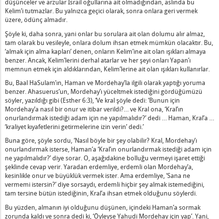
düşünceler ve arzular İsrail oğullarına ait olmadığından, aslında bu
ene Kadar
Kelim’i tutmazlar. Bu yalnızca geçici olarak, sonra onlara geri vermek
üzere, ödünç almadır.
dir?
Şöyle ki, daha sonra, yani onlar bu sorulara ait olan dolumu alır almaz,
 Pesah Denir?
tam olarak bu vesileyle, onlara dolum ihsan etmek mümkün olacaktır. Bu,
iş” Makalesinin Açıklaması
‘almak için alma kapları’ denen, onların Kelim’ine ait olan ışıkları almaya
asındaki Bağlantı
benzer. Ancak, Kelim’lerini derhal atarlar ve her şeyi onları Yapan’ı
memnun etmek için aldıklarından, Kelim’lerine ait olan ışıkları kullanırlar.
Bu, Baal HaSulam’ın, Haman ve Mordehay’la ilgili olarak yaptığı yoruma
 Bireyin Çalışması Arasındaki Fark
benzer. Ahasuerus’un, Mordehay’ı yüceltmek istediğini gördüğümüzü
rlık Nedir? - 1
söyler, yazıldığı gibi (Esther 6:3), ‘Ve kral şöyle dedi: ‘Bunun için
fşa Edilenler ve Gizlenenler Nelerdir?
Mordehay’a nasıl bir onur ve itibar verildi?… ve Kral ona, ‘Kral’ın
onurlandırmak istediği adam için ne yapılmalıdır?’ dedi … Haman, Kral’a …
dir?
‘kraliyet kıyafetlerini getirmelerine izin verin’ dedi.’
 Eller Nedir?
Buna göre, şöyle sordu, ‘Nasıl böyle bir şey olabilir? Kral, Mordehay’ı
iği Hediye Nedir?
onurlandırmak isterse, Haman’a ‘Kral’ın onurlandırmak istediği adam için
len Barış Hiç Anlaşmazlık Olmamasından Çok Daha Önemlidir
ne yapılmalıdır?’ diye sorar. O, aşağıdakine bolluğu vermeyi işaret ettiği
şeklinde cevap verir. Yaradan erdemliye, erdemli olan Mordehay’a,
Nedir?
kesinlikle onur ve büyüklük vermek ister. Ama erdemliye, ‘Sana ne
Nedir?
vermemi istersin?’ diye sorsaydı, erdemli hiçbir şey almak istemediğini,
tam tersine bütün istediğinin, Kral’a ihsan etmek olduğunu söylerdi.
anet’ Nedir?
Bu yüzden, almanın iyi olduğunu düşünen, içindeki Haman’a sormak
zorunda kaldı ve sonra dedi ki, ‘Öyleyse Yahudi Mordehay için yap’. Yani,
mak ve Çıkarmamak Nedir?