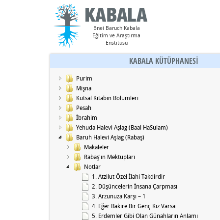
Bnei Baruch Kabala
Eğitim ve Araştırma
Enstitüsü
KABALA KÜTÜPHANESİ
Purim
Mişna
Kutsal Kitabın Bölümleri
Pesah
İbrahim
Yehuda Halevi Aşlag (Baal HaSulam)
Baruh Halevi Aşlag (Rabaş)
Makaleler
Rabaş'ın Mektupları
Notlar
1. Atzilut Özel İlahi Takdirdir
2. Düşüncelerin İnsana Çarpması
3. Arzunuza Karşı – 1
4. Eğer Bakire Bir Genç Kız Varsa
5. Erdemler Gibi Olan Günahların Anlamı