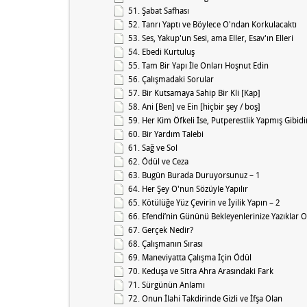
51. Şabat Safhası
52. Tanrı Yaptı ve Böylece O'ndan Korkulacaktı
53. Ses, Yakup'un Sesi, ama Eller, Esav'ın Elleri
54. Ebedi Kurtuluş
55. Tam Bir Yapı İle Onları Hoşnut Edin
56. Çalışmadaki Sorular
57. Bir Kutsamaya Sahip Bir Kli [Kap]
58. Ani [Ben] ve Ein [hiçbir şey / boş]
59. Her Kim Öfkeli İse, Putperestlik Yapmış Gibidi
60. Bir Yardım Talebi
61. Sağ ve Sol
62. Ödül ve Ceza
63. Bugün Burada Duruyorsunuz – 1
64. Her Şey O'nun Sözüyle Yapılır
65. Kötülüğe Yüz Çevirin ve İyilik Yapın – 2
66. Efendi’nin Gününü Bekleyenlerinize Yazıklar O
67. Gerçek Nedir?
68. Çalışmanın Sırası
69. Maneviyatta Çalışma İçin Ödül
70. Keduşa ve Sitra Ahra Arasındaki Fark
71. Sürgünün Anlamı
72. Onun İlahi Takdirinde Gizli ve İfşa Olan