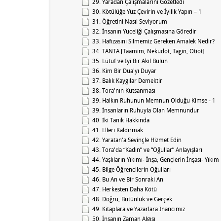
29. Yaradan Çalışmalarını Gözetledi
30. Kötülüğe Yüz Çevirin ve İyilik Yapın – 1
31. Öğretini Nasıl Seviyorum
32. İnsanın Yüceliği Çalışmasına Göredir
33. Hafızasını Silmemiz Gereken Amalek Nedir?
34. TANTA [Taamim, Nekudot, Tagin, Otiot]
35. Lütuf ve İyi Bir Akıl Bulun
36. Kim Bir Dua'yı Duyar
37. Balık Kaygılar Demektir
38. Tora'nın Kutsanması
39. Halkın Ruhunun Memnun Olduğu Kimse - 1
39. İnsanların Ruhuyla Olan Memnundur
40. İki Tanık Hakkında
41. Elleri Kaldırmak
42. Yaratan'a Sevinçle Hizmet Edin
43. Tora'da “Kadın” ve “Oğullar” Anlayışları
44. Yaşlıların Yıkımı- İnşa; Gençlerin İnşası- Yıkım
45. Bilge Öğrencilerin Oğulları
46. Bu An ve Bir Sonraki An
47. Herkesten Daha Kötü
48. Doğru, Bütünlük ve Gerçek
49. Kitaplara ve Yazarlara İnancımız
50. İnsanın Zaman Algısı