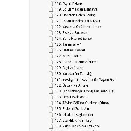
118. “Ayrıl !” Hariç
119. Lo Lişma'dan Lişma'ya
120. Danstan Gelen Sevinç
121. İnsan İçindeki İki Kuvvet
122. Yaşamla Ödüllendirilmek
123. Elsiz ve Bacaksız
124. Bana Hizmet Etmek
125. Tanımlar – 1
126. Hastayı Ziyaret
127. Mutlu Odur
128. Efendi Tanrımızı ​​Yücelt
129. Bilgi ve İnanç
130. Yaradan'ın Tanıklığı
131. Sevdiğin Bir Kadınla Bir Yaşam Gör
132. Üstteki ve Alttaki
133. Bir Mitzva’ya [Emre] Başlayan Kişi
133. Hepsi Islahlardır
134. Tövbe GAR'da Yardımcı Olmaz
135. Erdemli Zorla Alır
136. İshak'ın Bağlanması
137. Eksiklik Kli'dir [Kap]
138. Yakın Bir Yol ve Uzak Yol