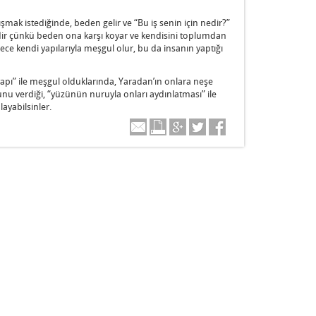
şmak istediğinde, beden gelir ve “Bu iş senin için nedir?”
ildir çünkü beden ona karşı koyar ve kendisini toplumdan
ce kendi yapılarıyla meşgul olur, bu da insanın yaptığı
apı” ile meşgul olduklarında, Yaradan’ın onlara neşe
ğunu verdiği, “yüzünün nuruyla onları aydınlatması” ile
ayabilsinler.