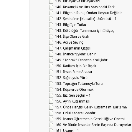
139. Bir Ayak ve Bir Ayakkabı
140. Kıskançlık ve Hırs Arasındaki Fark
141. Bilgenin Ruhu, Ondan Hoşnut Değildir
142. Şehina'nın [Kutsallık] Üzüntüsü – 1
143. Bilgi İçin Tutku
143. Kötülüğün Tanınması için İhtiyaç
144. İfşa Olan ve Gizli
146. Acı ve Sevinç
147. Çalışmanın Çizgisi
148. İnanca “Eylem” Denir
149. "Toprak" Cennetin Krallığıdır
150. Katliam İçin Bir Bıçak
151. İhsan Etme Arzusu
152. Sağduyulu Yürü
153. Toprağın Tutumuyla Tora
154. Köşelerde Oturmak
155. Bizi Sen Seçtin – 1
156. Ay'ın Kutsanması
157. Önce Hangisi Gelir- Kutsama mı Barış mı?
158. Ödül Kedere Göredir
159. İnancı Öğretmenin Gerekliliği ve Önemi
160. Ve Bütün İnsanlar Senin Başında Duruyorlar
161. Uyanış – 1