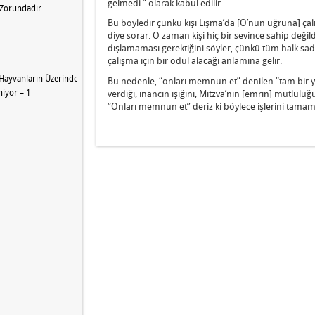
gelmedi.” olarak kabul edilir.
 Zorundadır
Bu böyledir çünkü kişi Lişma’da [O’nun uğruna] çalı
diye sorar. O zaman kişi hiç bir sevince sahip değ
dışlamaması gerektiğini söyler, çünkü tüm halk sade
çalışma için bir ödül alacağı anlamına gelir.
Hayvanların Üzerinde Olacak
Bu nedenle, “onları memnun et” denilen “tam bir y
iyor – 1
verdiği, inancın ışığını, Mitzva’nın [emrin] mutlulu
“Onları memnun et” deriz ki böylece işlerini tamaml