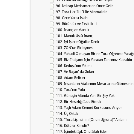
96. Izdırap Merhametten Önce Gelir
97. Tora Her İki El İle Alınmalıdır
98. Gece Yarısı Islahı
99. Bütünlük ve Eksiklik -1
100. İnanç ve Mantık
101. Mantık Üstü İnanç
102. İyi İşlere Oğullar Denir
103. ZON'un Birleşmesi
104. Yahudi Olmayan Birine Tora Öğretme Yasağı
105. Bizi İhtişamı İçin Yaratan Tanrımız Kutsaldır
106. Keduşa’nın Yıkımı
107. Ve Başan' da Golan
108. Adam Belirler
109. İnsanların Atalarının Mezarlarına Gitmesini
110. Tora'nın Yolu
111. Güneşin Altında Yeni Bir Şey Yok
112. Bir Hırsızlığı İade Etmek
113. Yaşlı Adam Cennet Korkusunu Arıyor
114. Üç Ortak
115. “Tora Lişma'nın [Onun Uğruna]” Anlamı
116. Kötüler Kimdir?
117. İçindeki Işık Onu Islah Eder