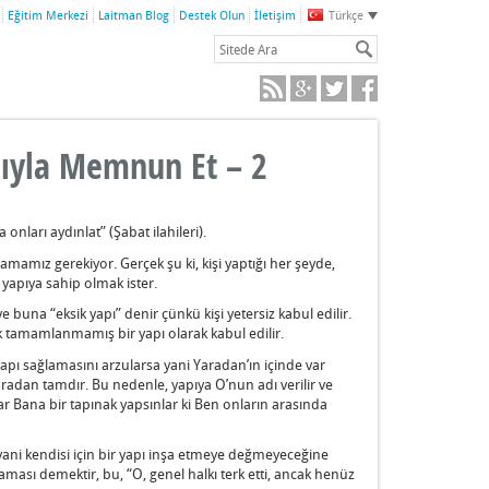
Eğitim Merkezi
Laitman Blog
Destek Olun
İletişim
Türkçe
pıyla Memnun Et – 2
onları aydınlat” (Şabat ilahileri).
mamız gerekiyor. Gerçek şu ki, kişi yaptığı her şeyde,
r yapıya sahip olmak ister.
ve buna “eksik yapı” denir çünkü kişi yetersiz kabul edilir.
ak tamamlanmamış bir yapı olarak kabul edilir.
yapı sağlamasını arzularsa yani Yaradan’ın içinde var
aradan tamdır. Bu nedenle, yapıya O’nun adı verilir ve
Onlar Bana bir tapınak yapsınlar ki Ben onların arasında
 yani kendisi için bir yapı inşa etmeye değmeyeceğine
ası demektir, bu, “O, genel halkı terk etti, ancak henüz