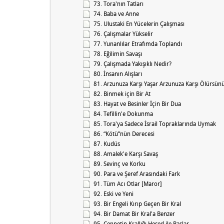
73. Tora'nın Tatları
74. Baba ve Anne
75. Ulustaki En Yücelerin Çalışması
76. Çalışmalar Yükselir
77. Yunanlılar Etrafımda Toplandı
78. Eğilimin Savaşı
79. Çalışmada Yakışıklı Nedir?
80. İnsanın Alışları
81. Arzunuza Karşı Yaşar Arzunuza Karşı Ölürsün
82. Binmek için Bir At
83. Hayat ve Besinler İçin Bir Dua
84. Tefillin'e Dokunma
85. Tora'ya Sadece İsrail Topraklarında Uymak
86. “Kötü”nün Derecesi
87. Kudüs
88. Amalek'e Karşı Savaş
89. Sevinç ve Korku
90. Para ve Şeref Arasındaki Fark
91. Tüm Acı Otlar [Maror]
92. Eski ve Yeni
93. Bir Engeli Kırıp Geçen Bir Kral
94. Bir Damat Bir Kral'a Benzer
95. Cennetin Krallığı Hesed ile Başlar