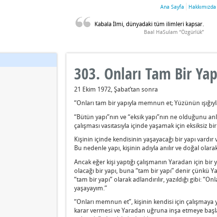
Ana Sayfa
Hakkımızda
Kabala İlmi, dünyadaki tüm ilimleri kapsar.
Baal HaSulam “Özgürlük”
303. Onları Tam Bir Ya
21 Ekim 1972, Şabat’tan sonra
“Onları tam bir yapıyla memnun et; Yüzünün ışığıyla 
“Bütün yapı”nın ve “eksik yapı”nın ne olduğunu anla
çalışması vasıtasıyla içinde yaşamak için eksiksiz bi
Kişinin içinde kendisinin yaşayacağı bir yapı vardır 
Bu nedenle yapı, kişinin adıyla anılır ve doğal olar
Ancak eğer kişi yaptığı çalışmanın Yaradan için bir 
olacağı bir yapı, buna “tam bir yapı” denir çünkü Y
“tam bir yapı” olarak adlandırılır, yazıldığı gibi: “
yaşayayım.”
“Onları memnun et”, kişinin kendisi için çalışmaya
karar vermesi ve Yaradan uğruna inşa etmeye başlam