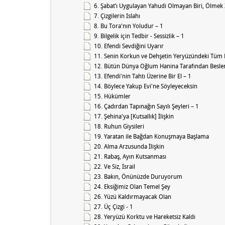
6. Şabat’ı Uygulayan Yahudi Olmayan Biri, Ölmek
7. Çizgilerin Islahı
8. Bu Tora'nın Yoludur – 1
9. Bilgelik için Tedbir - Sessizlik – 1
10. Efendi Sevdiğini Uyarır
11. Senin Korkun ve Dehşetin Yeryüzündeki Tüm 
12. Bütün Dünya Oğlum Hanina Tarafından Beslen
13. Efendi'nin Tahtı Üzerine Bir El – 1
14. Böylece Yakup Evi'ne Söyleyeceksin
15. Hükümler
16. Çadırdan Tapınağın Sayılı Şeyleri – 1
17. Şehina'ya [Kutsallık] İlişkin
18. Ruhun Giysileri
19. Yaratan ile Bağdan Konuşmaya Başlama
20. Alma Arzusunda İlişkin
21. Rabaş, Ayın Kutsanması
22. Ve Siz, İsrail
23. Bakın, Önünüzde Duruyorum
24. Eksiğimiz Olan Temel Şey
26. Yüzü Kaldırmayacak Olan
27. Üç Çizgi - 1
28. Yeryüzü Korktu ve Hareketsiz Kaldı