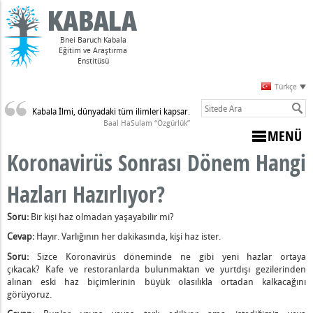
Bnei Baruch Kabala
Eğitim ve Araştırma
Enstitüsü
Türkçe
Kabala İlmi, dünyadaki tüm ilimleri kapsar.
Sulam)
Baal HaSulam “Özgürlük”
MENÜ
Koronavirüs Sonrası Dönem Hangi
Hazları Hazırlıyor?
Soru:
Bir kişi haz olmadan yaşayabilir mi?
Cevap:
Hayır. Varlığının her dakikasında, kişi haz ister.
Soru:
Sizce Koronavirüs döneminde ne gibi yeni hazlar ortaya
çıkacak? Kafe ve restoranlarda bulunmaktan ve yurtdışı gezilerinden
r? Bağ Koçluğu Yapmayı Düşünün
alınan eski haz biçimlerinin büyük olasılıkla ortadan kalkacağını
görüyoruz.
9 Bir Ceza Değildir