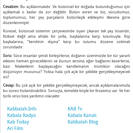
aşmaya Doğru Bir İtiş
Cevabım:
Bu açıklanmalıdır. Ve bütünsel bir doğada bulunduğumuz için
ize Bağlayacak
açıklamak o kadar da zor değildir. Bütün evren ve biz, vücudumuz,
retin Bir Sonucudur
toplumumuz, her şey parçaların bütünleşik etkileşimi ilkesine göre
düzenlenmiştir.
nı
nrası
Küresel, bütünsel sistemin çerçevesinde isyan çıkaran tek şey insandır,
fiziksel değil ama ahlaki bir yolla, başkalarına karşı tutumuyla. Kişi
oyunca Kim Mutludur?
başkalarına, “kendinin dışına” karşı bu tutumu düzene sokmak
m Hangi Hazları Hazırlıyor?
zorundadır.
ası Nasıl Olacak?
Soru:
Sizce insanlar şimdi birleşirlerse, doğanın üzerimizde bir tür yararlı
l Huzursuzluk Tehlikesi, Bölüm 1
etkisini hemen göreceklerini ve
bunun tersine
,
eğer bağlarını keserlerse,
bazı felaketlerin başlayacağını kanıtlamanın mümkün olacağını
l Huzursuzluk Tehlikesi, Bölüm 2
düşünüyor musunuz? Yoksa hala çok açık bir şekilde gerçekleşmeyecek
msal Huzursuzluk Tehlikesi, Bölüm 3
mi?
rı Belirliyor
Cevap:
Bu çok açık bir şekilde gerçekleşmeyecek, ancak açıklamalarımızla
bu süreci hızlandırabiliriz. Sonuçta, temelde böyle bir fırsatımız var. Ve her
türlü virüs bize yardımcı olacaktır.
e Başa Çıkacak
i Veriyoruz ?
Kabbalah.Info
KAB Tv
n
Kabala Radyo
Kabala Kanalı
iğin Bir Sonucudur
Kab Today
Kabbalah Blog
’ün Yayılmasını Durdurabilir Mi?
Ari Film