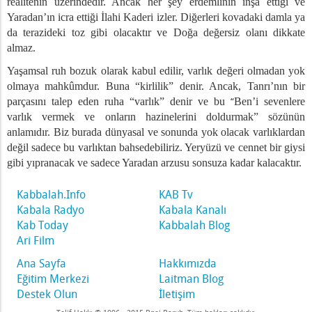
realitenin üzerindedir. Ancak her şey erdemlinin inşa ettiği ve
Yaradan’ın icra ettiği İlahi Kaderi izler. Diğerleri kovadaki damla ya
da terazideki toz gibi olacaktır ve Doğa değersiz olanı dikkate
almaz.
Yaşamsal ruh bozuk olarak kabul edilir, varlık değeri olmadan yok
olmaya mahkûmdur. Buna “kirlilik” denir. Ancak, Tanrı’nın bir
parçasını talep eden ruha “varlık” denir ve bu
“
Ben’i sevenlere
varlık vermek ve onların hazinelerini doldurmak” sözünün
anlamıdır. Biz burada dünyasal ve sonunda yok olacak varlıklardan
değil sadece bu varlıktan bahsedebiliriz. Yeryüzü ve cennet bir giysi
gibi yıpranacak ve sadece Yaradan arzusu sonsuza kadar kalacaktır.
Kabbalah.Info
KAB Tv
Kabala Radyo
Kabala Kanalı
Kab Today
Kabbalah Blog
Ari Film
Ana Sayfa
Hakkımızda
Eğitim Merkezi
Laitman Blog
Destek Olun
İletişim