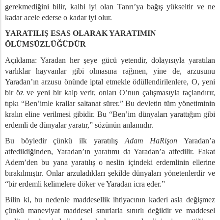
gerekmediğini bilir, kalbi iyi olan Tanrı’ya bağış yükseltir ve ne
kadar acele ederse o kadar iyi olur.
YARATILIŞ ESAS OLARAK YARATIMIN
ÖLÜMSÜZLÜĞÜDÜR
Açıklama: Yaradan her şeye gücü yetendir, dolayısıyla yaratılan
varlıklar hayvanlar gibi olmasına rağmen, yine de, arzusunu
Yaradan’ın arzusu önünde iptal etmekle ödüllendirilenlere, O, yeni
bir öz ve yeni bir kalp verir, onları O’nun çalışmasıyla taçlandırır,
tıpkı “Ben’imle krallar saltanat sürer.” Bu devletin tüm yönetiminin
kralın eline verilmesi gibidir. Bu “Ben’im dünyaları yarattığım gibi
erdemli de dünyalar yaratır,” sözünün anlamıdır.
Bu böyledir çünkü ilk yaratılış
Adam HaRişon
Yaradan’a
atfedildiğinden, Yaradan’ın yaratımı da Yaradan’a atfedilir. Fakat
Adem’den bu yana yaratılış o neslin içindeki erdemlinin ellerine
bırakılmıştır. Onlar arzuladıkları şekilde dünyaları yönetenlerdir ve
“bir erdemli kelimelere döker ve Yaradan icra eder.”
Bilin ki, bu nedenle maddesellik ihtiyacının kaderi asla değişmez
çünkü maneviyat maddesel sınırlarla sınırlı değildir ve maddesel