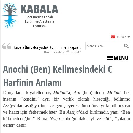
Bnei Baruch Kabala
Eğitim ve Araştırma
Enstitüsü
Türkçe
Kabala İlmi, dünyadaki tüm ilimleri kapsar.
Sulam)
Baal HaSulam “Özgürlük”
MENÜ
Anochi (Ben) Kelimesindeki C
i C Harfinin Anlamı
Harfinin Anlamı
im
Dünyalarla kıyafetlenmiş
Malhut’
a,
Ani
(ben) denir.
Malhut,
her
amı
insanın “kendini” ayrı bir varlık olarak hissettiği bölünme
Assiya
’dan aşağıya iner ve genişleyerek tüm dünyayı kendi arzusu
i
ve hazzı için fethetmek ister. Bu
Assiya
’daki kırılmadır, yani “Ben
e Kıyaslanması
hükmedeceğim.” Buna
Noga
kabuğundaki iyi ve kötü, “yılanın
derisi” denir.