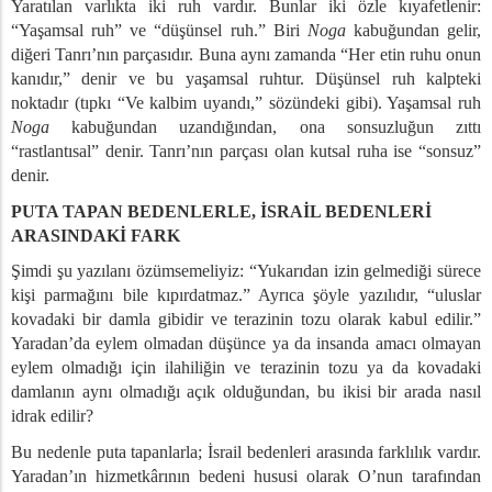
Yaratılan varlıkta iki ruh vardır. Bunlar iki özle kıyafetlenir:
“Yaşamsal ruh” ve “düşünsel ruh.” Biri
Noga
kabuğundan gelir,
diğeri Tanrı’nın parçasıdır. Buna aynı zamanda “Her etin ruhu onun
n Kuşattın
kanıdır,” denir ve bu yaşamsal ruhtur. Düşünsel ruh kalpteki
noktadır (tıpkı “Ve kalbim uyandı,” sözündeki gibi). Yaşamsal ruh
Noga
kabuğundan uzandığından, ona sonsuzluğun zıttı
“rastlantısal” denir. Tanrı’nın parçası olan kutsal ruha ise “sonsuz”
denir.
PUTA TAPAN BEDENLERLE, İSRAİL BEDENLERİ
i ve İfşası (A)
ARASINDAKİ FARK
i ve İfşası (B)
Şimdi şu yazılanı özümsemeliyiz: “Yukarıdan izin gelmediği sürece
kişi parmağını bile kıpırdatmaz.” Ayrıca şöyle yazılıdır, “uluslar
i
kovadaki bir damla gibidir ve terazinin tozu olarak kabul edilir.”
Yaradan’da eylem olmadan düşünce ya da insanda amacı olmayan
ES
eylem olmadığı için ilahiliğin ve terazinin tozu ya da kovadaki
damlanın aynı olmadığı açık olduğundan, bu ikisi bir arada nasıl
idrak edilir?
Bu nedenle puta tapanlarla; İsrail bedenleri arasında farklılık vardır.
Yaradan’ın hizmetkârının bedeni hususi olarak O’nun tarafından