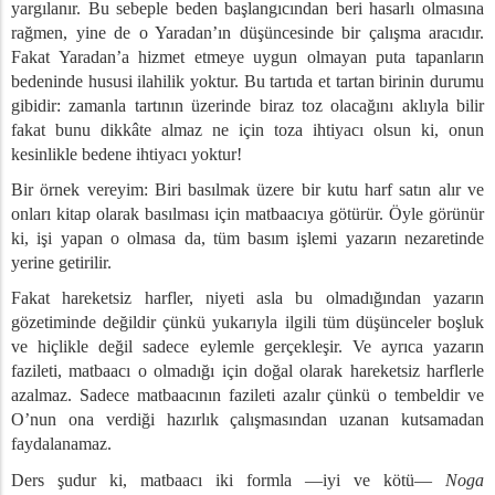
yargılanır. Bu sebeple beden başlangıcından beri hasarlı olmasına
rağmen, yine de o Yaradan’ın düşüncesinde bir çalışma aracıdır.
Fakat Yaradan’a hizmet etmeye uygun olmayan puta tapanların
bedeninde hususi ilahilik yoktur. Bu tartıda et tartan birinin durumu
gibidir: zamanla tartının üzerinde biraz toz olacağını aklıyla bilir
fakat bunu dikkâte almaz ne için toza ihtiyacı olsun ki, onun
kesinlikle bedene ihtiyacı yoktur!
Bir örnek vereyim: Biri basılmak üzere bir kutu harf satın alır ve
onları kitap olarak basılması için matbaacıya götürür. Öyle görünür
ki, işi yapan o olmasa da, tüm basım işlemi yazarın nezaretinde
yerine getirilir.
Fakat hareketsiz harfler, niyeti asla bu olmadığından yazarın
gözetiminde değildir çünkü yukarıyla ilgili tüm düşünceler boşluk
ve hiçlikle değil sadece eylemle gerçekleşir. Ve ayrıca yazarın
fazileti, matbaacı o olmadığı için doğal olarak hareketsiz harflerle
aki Anlamları
azalmaz. Sadece matbaacının fazileti azalır çünkü o tembeldir ve
O’nun ona verdiği hazırlık çalışmasından uzanan kutsamadan
faydalanamaz.
Ders şudur ki, matbaacı iki formla —iyi ve kötü—
Noga