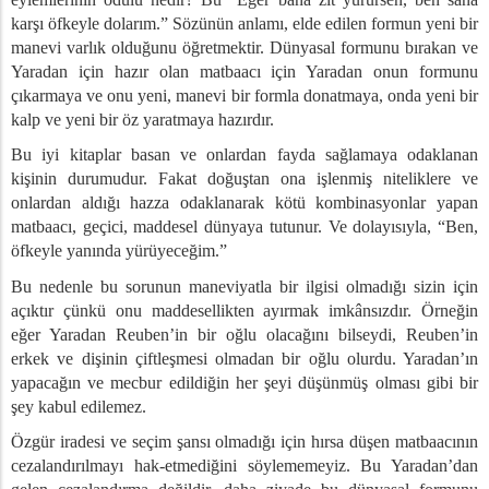
karşı öfkeyle dolarım.” Sözünün anlamı, elde edilen formun yeni bir
manevi varlık olduğunu öğretmektir. Dünyasal formunu bırakan ve
Yaradan için hazır olan matbaacı için Yaradan onun formunu
çıkarmaya ve onu yeni, manevi bir formla donatmaya, onda yeni bir
kalp ve yeni bir öz yaratmaya hazırdır.
Bu iyi kitaplar basan ve onlardan fayda sağlamaya odaklanan
kişinin durumudur. Fakat doğuştan ona işlenmiş niteliklere ve
onlardan aldığı hazza odaklanarak kötü kombinasyonlar yapan
matbaacı, geçici, maddesel dünyaya tutunur. Ve dolayısıyla, “Ben,
öfkeyle yanında yürüyeceğim.”
Bu nedenle bu sorunun maneviyatla bir ilgisi olmadığı sizin için
açıktır çünkü onu maddesellikten ayırmak imkânsızdır. Örneğin
eğer Yaradan Reuben’in bir oğlu olacağını bilseydi, Reuben’in
erkek ve dişinin çiftleşmesi olmadan bir oğlu olurdu. Yaradan’ın
yapacağın ve mecbur edildiğin her şeyi düşünmüş olması gibi bir
şey kabul edilemez.
Özgür iradesi ve seçim şansı olmadığı için hırsa düşen matbaacının
cezalandırılmayı hak-etmediğini söylememeyiz. Bu Yaradan’dan