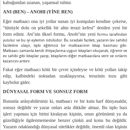
kabuğundan uzanan, yaşamsal ruhtur.
ANI (BEN) – ANOHI (YİNE BEN)
Eğer matbaacı ona iyi yollar sunan iyi komşuları kendine çekerse,
“tütsüyle dolu on şekellik bir altın terazi kefesi” denilen yeni bir
form edinir.
Ani
’nin ilksel formu,
Anohi
’nin yeni
formu tarafından
yutulur ve bu iyi eylemin ödülüdür. Bu sıradaki fazileti, yazarın (ev sahibi)
faziletine ulaşır, tıpkı eğitimsiz bir matbaacının kitap basması gibi.
Matbaacı zamanla kendi ihtiyaçlarına uygun kitapları okuyarak, öğrenir ve
ev sahibi gibi kitaplar yazıp, kitaplarını diğer matbaacılara verir ve onların
kazancını arttırır.
Fakat eğer matbaacı kötü bir çevre içindeyse ve kötü yolları takip
edip, kalbindeki noktadan uzaklaşıyorsa, terazinin tozu gibi
kaybolur gider.
DÜNYASAL FORM VE SONSUZ FORM
Bununla anlayabilirsiniz ki, matbaacı ve bir kutu harf dünyasaldır,
sonsuz değildir ve yazar onları asla dikkâte almaz. Bu tıpkı bazı
işleri yapması için birini kiralayan kişinin, onun görünümü ya da
güzelliğiyle ilgilenmemesine benzer çünkü asıl konu bu değildir.
Yazarın odaklandığı dünyasal nitelikler değildir, önemli olan kişinin