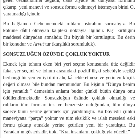
gelen cezalandırma değildir, daha ziyade bu dünyasal formunu
çıkarıp, yeni manevi ve sonsuz formu edinmeyi istemeyen birini O,
yaratmadığı içindir.
Bu bağlamda Cehennemdeki ruhların ıstırabını sormalıyız. Bu
köküne dâhil olmayan kalpteki noktayla ilgilidir. Kişi kirliliğini
maddesel dünyadan atmalıdır. Bu büyük bir kurtuluştur. Bu derin
bir konudur ve
Arvut’
tur (karşılıklı sorumluluk).
SONSUZLUĞUN ÖZÜNDE ÇOKLUK YOKTUR
Ekmek için tohum eken biri yeri seçme konusunda titiz değildir
fakat yer seçimi ve tohum arasındaki pozitif ilişki sebebiyle seçtiği
herhangi bir yerden iyi ürün alır, kâr elde etmese ve yerin en küçük
değeri olmasa bile bundan memnundur. Bu kişinin “Dünya benim
için yaratıldı,” demesinin anlamı budur çünkü bütün dünya onu
ödüllendirmektedir. Sonsuzluğun özünde çokluk olmadığı ve
ruhların tüm formları tek ve benzersiz olduğundan, tüm dünya
sadece bunu yerine getirmek için yaratılmıştır. Bu böyledir çünkü
maneviyatta “parça” yoktur ve tüm eksiklik ve ıslah meselesi eski
formu çıkarıp atmakla yerine getirilen yeni bir yaratılıştır. Bu
Yaradan’ın gösterisidir, tıpkı “Kral insanların çokluğuyla yücelir.”