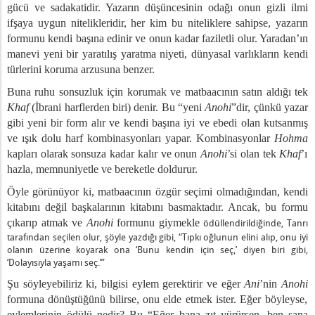
gücü ve sadakatidir. Yazarın düşüncesinin odağı onun gizli ilmi
ifşaya uygun nitelikleridir, her kim bu niteliklere sahipse, yazarın
formunu kendi başına edinir ve onun kadar faziletli olur. Yaradan’ın
manevi yeni bir yaratılış yaratma niyeti, dünyasal varlıkların kendi
türlerini koruma arzusuna benzer.
Buna ruhu sonsuzluk için korumak ve matbaacının satın aldığı tek
Khaf
(İbrani harflerden biri) denir. Bu “yeni
Anohi
”dir, çünkü yazar
gibi yeni bir form alır ve kendi başına iyi ve ebedi olan kutsanmış
ve ışık dolu harf kombinasyonları yapar. Kombinasyonlar
Hohma
kapları olarak sonsuza kadar kalır ve onun
Anohi
’si olan tek
Khaf
’ı
hazla, memnuniyetle ve bereketle doldurur.
Öyle görünüyor ki, matbaacının özgür seçimi olmadığından, kendi
kitabını değil başkalarının kitabını basmaktadır. Ancak, bu formu
çıkarıp atmak ve
Anohi
formunu giymekle
ödüllendirildiğinde, Tanrı
tarafından seçilen olur, şöyle yazdığı gibi, “Tıpkı oğlunun elini alıp, onu iyi
olanın üzerine koyarak ona ‘Bunu kendin için seç,’ diyen biri gibi,
‘Dolayısıyla yaşamı seç.’”
Şu söyleyebiliriz ki, bilgisi eylem gerektirir ve eğer
Ani
’nin
Anohi
formuna dönüştüğünü bilirse, onu elde etmek ister. Eğer böyleyse,
eylemlerinin ödülü nedir? Bu “Eğer bana zıt yürürsen, ben sana