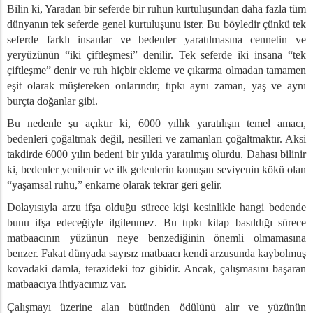
Bilin ki, Yaradan bir seferde bir ruhun kurtuluşundan daha fazla tüm
dünyanın tek seferde genel kurtuluşunu ister. Bu böyledir çünkü tek
seferde farklı insanlar ve bedenler yaratılmasına cennetin ve
yeryüzünün “iki çiftleşmesi” denilir. Tek seferde iki insana “tek
çiftleşme” denir ve ruh hiçbir ekleme ve çıkarma olmadan tamamen
eşit olarak müştereken onlarındır, tıpkı aynı zaman, yaş ve aynı
burçta doğanlar gibi.
Bu nedenle şu açıktır ki, 6000 yıllık yaratılışın temel amacı,
bedenleri çoğaltmak değil, nesilleri ve zamanları çoğaltmaktır. Aksi
takdirde 6000 yılın bedeni bir yılda yaratılmış olurdu. Dahası bilinir
ki, bedenler yenilenir ve ilk gelenlerin konuşan seviyenin kökü olan
“yaşamsal ruhu,” enkarne olarak tekrar geri gelir.
Dolayısıyla arzu ifşa olduğu sürece kişi kesinlikle hangi bedende
bunu ifşa edeceğiyle ilgilenmez. Bu tıpkı kitap basıldığı sürece
matbaacının yüzünün neye benzediğinin önemli olmamasına
benzer. Fakat dünyada sayısız matbaacı kendi arzusunda kaybolmuş
kovadaki damla, terazideki toz gibidir. Ancak, çalışmasını başaran
matbaacıya ihtiyacımız var.
Çalışmayı üzerine alan bütünden ödülünü alır ve yüzünün