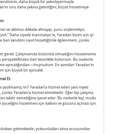
endisinin, daha büyük bir yakınlaştırmayla
dan’ın onu daha yakına getirdiğini, bizzat hissetmeye
amı
imizi ve aklımızı dikkate almayıp, şunu söylemeliyiz,
yok.” Daha ziyade inanmalıyız ki, Yaradan bizim için iyi
e ben kendimi nasıl hissettiğimle ilgilenmem, çünkü
ışmam gerek. Çalışmamda bütünlük olmadığını hissetmeme
ın perspektifinden ben kesinlikle bütünüm. Bu nedenle
tme ayrıcalığından—hoşnudum. En azından Yaradan’ın
 için büyük bir ayrıcalık.
zmet Et
diye yazılmamış mı? Yaradan’a hizmet eden yani niyeti
ır, çünkü Yaradan’a hizmet etmektedir. Eğer kişi çalışma
ni takdir etmediğine işaret eder. Bu nedenle kişi, mutlu
yüceliğini hissetmesi için kalbini ve gözünü açması için.
nluktan gelmektedir; yoksunlukları alma arzusundan