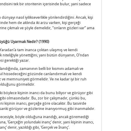
kendisini tek bir otoritenin içerisinde bulur, yani sadece
dünyayı nasıl iyilikseverlikle yönlendirdiğini. Ancak, kişi
inde hem de aklında iki arzu varken, kişi gerçeği
ne çıkmalı ve şöyle demelidir, “onların gözleri var” ama
Büyüğü Uyarmak Nedir? (1990)
i Yaradan’a tam inanca çoktan ulaşmış ve kendi
ik niteliğiyle yönettiğini, yani bütün dünyanın, O’ndan
si gerektiği yazar.
landığında, zamanının belli bir kısmını adamalı ve
asıl hissedeceğini gözünde canlandırmalı ve kendi
z ve memnuniyeti görmelidir. Ve ne kadar iyi bir ruh
lduğunu görmelidir.
böylece kişinin inancı da bunu biliyor ve görüyor gibi
gibi olmasındadır. Bu, zor bir çalışmadır, çünkü bu,
ani kişinin inancı, gerçeğe göre olacaktır. Bu tasvirde
 sanki görüyor ve gözlerine inanıyormuş gibi inanmalıdır.
recesiyle, böyle olduğuna inandığı, ancak göremediği
a, ‘Gerçeğin yolundaki inanç’ denir, yani kişinin inancı,
nç’ denir, yazıldığı gibi, ‘Gerçek ve İnanç’.