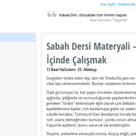
Ana Sayfa
Hakkımızda
Kabala İlmi, dünyadaki tüm ilimleri kapsar.
Baal HaSulam “Özgürlük”
Sabah Dersi Materyali –
İçinde Çalışmak
1) Baal HaSulam- 25. Mektup
Sevgiden tövbe eden kişi, tam bir Dvekut’la yani en 
olan kişi cehennemdedir. Bunlar realitenin birbirin
Öyle görünüyor ki, her şeyin önceden düzenlenmi
ışığında, iyiliğinde ve sonsuzluğunda yapılandırılm
gereken “tövbe” kelimesiyle ilgili olarak çok dikka
kıyafetlenene kadar, ruh kısıtlamaya gider ve sade
ödülle beraber, Tzimtzum’dan (kısıtlama) önceki kö
ruh, utanç ekmeğinden kurtulur, çünkü onun alma 
Yapan’la eşitlenir, bunu sana sık sık anlatmıştım.
Düşme, yükselme amacıyla olursa, düşüş değil, yüks