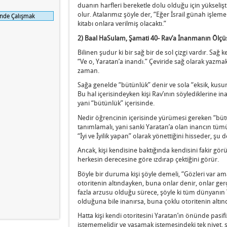
duanın harfleri bereketle dolu olduğu için yükselişti
olur. Atalarımız şöyle der, “Eğer İsrail günah işlem
çinde Çalışmak
kitabı onlara verilmiş olacaktı.”
2) Baal HaSulam, Şamati
40- Rav’a İnanmanın Ölçü
Bilinen şudur ki bir sağ bir de sol çizgi vardır. Sağ
“Ve o, Yaratan’a inandı.” Çeviride sağ olarak yazmak
zaman.
Sağa genelde “bütünlük” denir ve sola “eksik, kusur
Bu hal içerisindeyken kişi Rav’ının söylediklerine i
yani “bütünlük” içerisinde.
Nedir öğrencinin içerisinde yürümesi gereken “büt
tanımlamalı, yani sanki Yaratan’a olan inancın tü
“İyi ve İyilik yapan” olarak yönettiğini hisseder, şu
Ancak, kişi kendisine baktığında kendisini fakir gö
herkesin derecesine göre ızdırap çektiğini görür.
Böyle bir duruma kişi şöyle demeli, “Gözleri var am
otoritenin altındayken, buna onlar denir, onlar ge
fazla arzusu olduğu sürece, şöyle ki tüm dünyanın Y
olduğuna bile inanırsa, buna çoklu otoritenin altı
Hatta kişi kendi otoritesini Yaratan’ın önünde pasifi
istememelidir ve yaşamak istemesindeki tek niyet, 