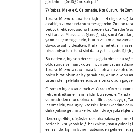
gözlerinin gördüğüne sahiptir’.
7) Rabaş, Makale 6, Çalışmada, Kişi Gururu Ne Zam
Tora ve Mitzvot’u tutarken, kişinin, iki çizgide, sa
eksikliğin zamanında yürümesi gerekir. Zira bir tar
pek çok iyilik gördüğünü hisseden kişi, Yaradan’a 
kişi Tora ve Mitzvot’a bağlandığında, sanki Yaradan,
yakınına getirmiş gibidir, bütün ve tam olma zamanı
duyguya sahip değilken, Kral’a hizmet ettiğini hisset
hissetmiyorken, kendisini daha yakına getirdiği için
Bu nedenle, kişi son derece aşağıda olmasına rağ
olduğunda ve mantık ötesi hiçbir şey yapamadığınd
Tora ve Mitzvot’a tutunması için, bir arzu ve bir dü
halen biraz olsun anlayışa sahiptir, onunla konuşan
üstesinden gelebilmesi için, ona biraz olsun güç ver
O zaman kişi dikkat etmeli ve Yaradan’ın ona ihtim
rehberlik ettiğine inanmalıdır. Bu sebeple, Yarada
vermesinden mutlu olmalıdır. Bir başka deyişle, Yar
inanmalıdır, zira kişi yükselişleri kendi kendine e
daha yakına getirmiş ve bundan dolayı yükselişler v
Benzer şekilde, düşüşleri de daha yakına getirmek i
nedenle, kişi, yapabildiği her eylemi, sanki yüksel
esnasında, kişinin bunun üstesinden gelmesine, aşa