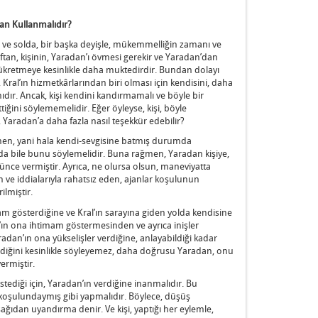
an Kullanmalıdır?
ğda ve solda, bir başka deyişle, mükemmelliğin zamanı ve
aftan, kişinin, Yaradan’ı övmesi gerekir ve Yaradan’dan
şükretmeye kesinlikle daha muktedirdir. Bundan dolayı
 Kral’ın hizmetkârlarından biri olması için kendisini, daha
dır. Ancak, kişi kendini kandırmamalı ve böyle bir
tiğini söylememelidir. Eğer öyleyse, kişi, böyle
, Yaradan’a daha fazla nasıl teşekkür edebilir?
men, yani hala kendi-sevgisine batmış durumda
a bile bunu söylemelidir. Buna rağmen, Yaradan kişiye,
şünce vermiştir. Ayrıca, ne olursa olsun, maneviyatta
 ve iddialarıyla rahatsız eden, ajanlar koşulunun
ilmiştir.
am gösterdiğine ve Kral’ın sarayına giden yolda kendisine
n’ın ona ihtimam göstermesinden ve ayrıca inişler
adan’ın ona yükselişler verdiğine, anlayabildiği kadar
dindiğini kesinlikle söyleyemez, daha doğrusu Yaradan, onu
ermiştir.
stediği için, Yaradan’ın verdiğine inanmalıdır. Bu
iş koşulundaymış gibi yapmalıdır. Böylece, düşüş
ğıdan uyandırma denir. Ve kişi, yaptığı her eylemle,