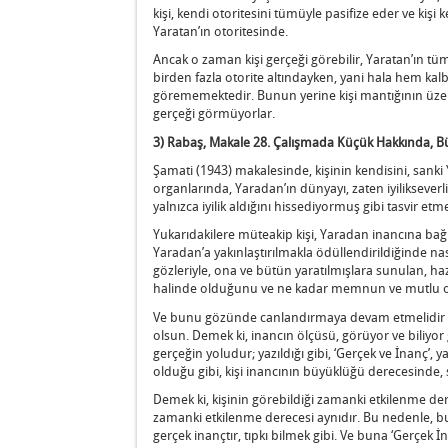
kişi, kendi otoritesini tümüyle pasifize eder ve kişi 
Yaratan’ın otoritesinde.
Ancak o zaman kişi gerçeği görebilir, Yaratan’ın tüm 
birden fazla otorite altındayken, yani hala hem kalb
görememektedir. Bunun yerine kişi mantığının üzeri
gerçeği görmüyorlar.
3) Rabaş, Makale 28. Çalışmada Küçük Hakkında, 
Şamati (1943) makalesinde, kişinin kendisini, sank
organlarında, Yaradan’ın dünyayı, zaten iyilikseverl
yalnızca iyilik aldığını hissediyormuş gibi tasvir etme
Yukarıdakilere müteakip kişi, Yaradan inancına bağ
Yaradan’a yakınlaştırılmakla ödüllendirildiğinde n
gözleriyle, ona ve bütün yaratılmışlara sunulan, ha
halinde olduğunu ve ne kadar memnun ve mutlu o
Ve bunu gözünde canlandırmaya devam etmelidir ki 
olsun. Demek ki, inancın ölçüsü, görüyor ve biliyor 
gerçeğin yoludur; yazıldığı gibi, ‘Gerçek ve İnanç’, y
olduğu gibi, kişi inancının büyüklüğü derecesinde,
Demek ki, kişinin görebildiği zamanki etkilenme de
zamanki etkilenme derecesi aynıdır. Bu nedenle, bun
gerçek inançtır, tıpkı bilmek gibi. Ve buna ‘Gerçek İna