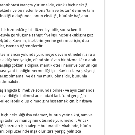
antık ötesi inançta yürümelidir, çünkü hiçbir eksiği
rmektedir ve bu nedenle ona ‘tam ve bütün’ denir ve tam
eksikliği olduğunda, onun eksikliği, bütünle bağlantı
en bir hizmetkâr gibi, düzenleyebilir, sonra kendi
 gözüyle gördüğüne sahiptir’ ve kişi, hiçbir eksikliğini göz
ölçüde, Rav’ının, isteklerini yerine getirmesi için, dua
er, istenen öğrencilerdir.
 ötesi inancın yolunda yürümeye devam etmelidir, zira o
ldığı hediye için, efendisini öven bir hizmetkâr olarak
arşılığı çoktan aldığına, mantık ötesi inanır ve bunun için
ası, yani istediğini vermediği için, Rav’ına karşı şikâyetçi
yetersiz olmamalı ve daima mutlu olmalıdır, bununla
andırmalıdır.
, ‘başlangıçta bilmek ve sonunda bilmek ve aynı zamanda
izin verildiğini bilmesi arasındaki fark. Yani gerçeğin
ul edilebilir olup olmadığını hissetmek için, bir ifşaya
i hiçbir eksikliği ifşa edemez, bunun yerine kişi, tam ve
ı tadın ve mantığının ötesinde yürümelidir. Ancak
üğü arzuları için talepte bulunabilir. Akabinde, bütün
, bilgi üzerinde inşa olur, zira ‘yargıç, yalnızca