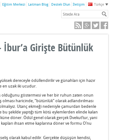
Eğitim Merkezi
Laitman Blog
Destek Olun
İletişim
Türkçe
 İbur’a Girişte Bütünlük
yüksek dereceyle ödüllendirilir ve günahları için hazır
e en uzak iki ucudur.
ş olduğunu göstermesi ve her bir ruhun zaten onun
ış olması haricinde, “bütünlük” olarak adlandırılması
tli olmalıyız. Utanç ekmeği nedeniyle çamurdan bedenle
ce bu şekilde yaptığı tüm kötü eylemlerden elinde kalan
küne döner. Ödül genel olarak gerçek Dvekut’tur, yani
kapları ihsan etme kaplarına döner ve formu O’nu
eliş olarak kabul edilir. Gerçekte düşüşün kendisi,