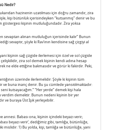
sü Nedir?
an, yukarıdan hazinenin uzatılması için doğru zamandır, zira
şle, kişi bütünlük içerisindeyken “kutsanmış” denir ve bu
n göstergesi kişinin mutluluğundadır. Zira yoksa
enen sevaptan alınan mutluluğun içerisinde kalır” Bunun
diği sevaptır, şöyle ki Rav’ının kendisine sağ çizgiyi al
, yani kişinin sağ çizgide ilerlemesi için özel ve sol çizgide
a çelişkilidir, zira sol demek kişinin kendi adına hesap
k ne elde ettiğine bakmasıdır ve görür ki fakirdir. Peki,
ntığının üzerinde ilerlemelidir: Şöyle ki kişinin tüm
ir ve buna inanç denir. Bu şu cümlede yansıtılmaktadır:
 seni kutsayacağım.” “Her yerde” demek kişi hala
verdim demektir. Bunun nedeni kişinin bir yer
r ve buraya Üst Işık yerleşebilir.
e annesi. Babası ona, kişinin içindeki beyazı verir;
bası beyazı verir’, dediğimiz gibi, tamlığa, bütünlüğe,
ki mislidir: 1) Bu yolda, kişi, tamlığa ve bütünlüğe, yani