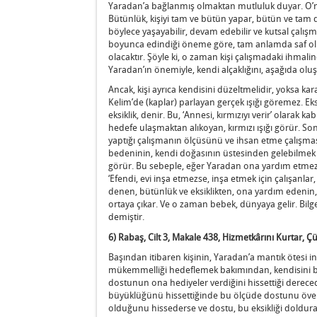
Yaradan’a bağlanmış olmaktan mutluluk duyar. O’nu
Bütünlük, kişiyi tam ve bütün yapar, bütün ve tam da
böylece yaşayabilir, devam edebilir ve kutsal çalışma
boyunca edindiği öneme göre, tam anlamda saf olmaya
olacaktır. Şöyle ki, o zaman kişi çalışmadaki ihmali
Yaradan’ın önemiyle, kendi alçaklığını, aşağıda oluşu
Ancak, kişi ayrıca kendisini düzeltmelidir, yoksa ka
Kelim’de (kaplar) parlayan gerçek ışığı göremez. Eksik
eksiklik, denir. Bu, ‘Annesi, kırmızıyı verir’ olarak k
hedefe ulaşmaktan alıkoyan, kırmızı ışığı görür. Sonr
yaptığı çalışmanın ölçüsünü ve ihsan etme çalışma
bedeninin, kendi doğasının üstesinden gelebilmek 
görür. Bu sebeple, eğer Yaradan ona yardım etmezs
‘Efendi, evi inşa etmezse, inşa etmek için çalışanlar,
denen, bütünlük ve eksiklikten, ona yardım edeni
ortaya çıkar. Ve o zaman bebek, dünyaya gelir. Bilge
demiştir.
6) Rabaş, Cilt 3, Makale 438, Hizmetkârını Kurtar,
Başından itibaren kişinin, Yaradan’a mantık ötesi i
mükemmelliği hedeflemek bakımından, kendisini büt
dostunun ona hediyeler verdiğini hissettiği derece
büyüklüğünü hissettiğinde bu ölçüde dostunu övebilir
olduğunu hissederse ve dostu, bu eksikliği doldu