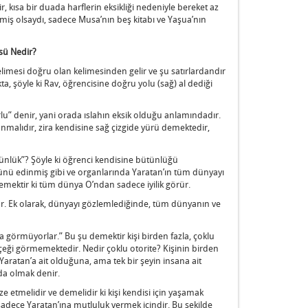
r, kısa bir duada harflerin eksikliği nedeniyle bereket az
emiş olsaydı, sadece Musa’nın beş kitabı ve Yaşua’nın
sü Nedir?
 kelimesi doğru olan kelimesinden gelir ve şu satırlardandır
ta, şöyle ki Rav, öğrencisine doğru yolu (sağ) al dediği
lu” denir, yani orada ıslahın eksik olduğu anlamındadır.
nanmalıdır, zira kendisine sağ çizgide yürü demektedir,
ünlük”? Şöyle ki öğrenci kendisine bütünlüğü
münü edinmiş gibi ve organlarında Yaratan’ın tüm dünyayı
 demektir ki tüm dünya O’ndan sadece iyilik görür.
rür. Ek olarak, dünyayı gözlemlediğinde, tüm dünyanın ve
a görmüyorlar.” Bu şu demektir kişi birden fazla, çoklu
rçeği görmemektedir. Nedir çoklu otorite? Kişinin birden
aratan’a ait olduğuna, ama tek bir şeyin insana ait
nda olmak denir.
ze etmelidir ve demelidir ki kişi kendisi için yaşamak
sadece Yaratan’ına mutluluk vermek içindir. Bu şekilde