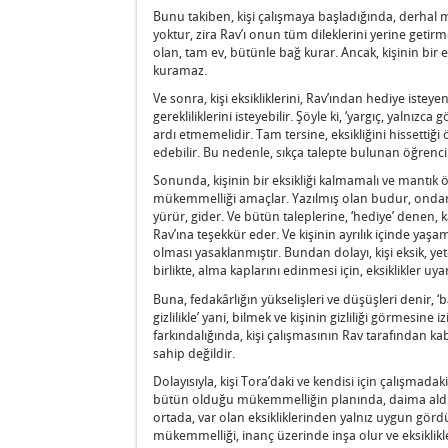
Bunu takiben, kişi çalışmaya başladığında, derhal m
yoktur, zira Rav’ı onun tüm dileklerini yerine geti
olan, tam ev, bütünle bağ kurar. Ancak, kişinin bir 
kuramaz.
Ve sonra, kişi eksikliklerini, Rav’ından hediye istey
gerekliliklerini isteyebilir. Şöyle ki, ‘yargıç, yalnızca
ardı etmemelidir. Tam tersine, eksikliğini hissettiği 
edebilir. Bu nedenle, sıkça talepte bulunan öğrencil
Sonunda, kişinin bir eksikliği kalmamalı ve mantık
mükemmelliği amaçlar. Yazılmış olan budur, ondan a
yürür, gider. Ve bütün taleplerine, ‘hediye’ denen, k
Rav’ına teşekkür eder. Ve kişinin ayrılık içinde yaşam
olması yasaklanmıştır. Bundan dolayı, kişi eksik, 
birlikte, alma kaplarını edinmesi için, eksiklikler uy
Buna, fedakârlığın yükselişleri ve düşüşleri denir
gizlilikle’ yani, bilmek ve kişinin gizliliği görmesine 
farkındalığında, kişi çalışmasının Rav tarafından kab
sahip değildir.
Dolayısıyla, kişi Tora’daki ve kendisi için çalışmadak
bütün olduğu mükemmelliğin planında, daima aldığ
ortada, var olan eksikliklerinden yalnız uygun görd
mükemmelliği, inanç üzerinde inşa olur ve eksiklikleri