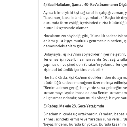
4) Baal HaSulam, Şamati 40- Rav’a İnanmanın Ölçü
Ayrıca bilmeliyiz ki kişi sağ taraf ile çalıştığı zam
“kutsanan, kutsal olanla uyumludur.” Başka bir deyi
durumda form eşitliği içerisindedir, zira bütünlüğü
bütünlük içerisinde olamaz.
Hocalarımızın söylediği gibi, “Kutsallık sadece işl
anlamı şu ki kişiye mutluluk getirmesinin nedeni, işle
demesindeki anlam gibi.
Dolayısıyla, kişi Rav’ının söylediklerini yerine getirir
ilerlemesi için özel bir zaman vardır. Sol, sağ tarafl
yapmasıdır ve şimdiden Yaratan’ın yolunda ilerleyere
kişi nasıl bütünlük içerisinde olabilir?
Her halükârda, kişi Rav’ının dediklerinden dolayı ma
bütünlüğü sadece mantığının üzerine inşa edilmişt
“Benim adımın geçtiği her yerde sana geleceğim ve
kutsanmaya layık olmasa da ona Benim kutsamamı 
oluşturmasındandır, yani mutlu olacağı bir yer vardı
5) Rabaş, Makale 23, Gece Yatağımda
Bir adamın içinde üç ortak vardır: Yaradan, babası v
annesi, içindeki kırmızıyı ve Yaradan ruhu verir… ‘Ba
‘beyazlık’ denir, burada kir yoktur. Burada kazanım i