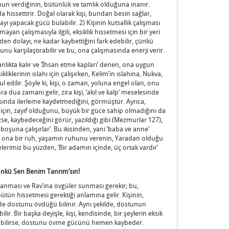
n verdiğinin, bütünlük ve tamlık olduğuna inanır.
 hissettirir. Doğal olarak kişi, bundan besin sağlar,
yı yapacak gücü bulabilir. 2) Kişinin kutsallık çalışması
n çalışmasıyla ilgili, eksiklik hissetmesi için bir yeri
nden dolayı, ne kadar kaybettiğini fark edebilir, çünkü
nu karşılaştırabilir ve bu, ona çalışmasında enerji verir.
ranlıkta kalır ve ‘İhsan etme kapları’ denen, ona uygun
liklerinin ıslahı için çalışırken, Kelim’in ıslahına, Nukva,
abul edilir. Şöyle ki, kişi, o zaman, yoluna engel olan, onu
a dua zamanı gelir, zira kişi, ‘akıl ve kalp’ meselesinde
sında ilerleme kaydetmediğini, görmüştür. Ayrıca,
için, zayıf olduğunu, büyük bir güce sahip olmadığını da
e, kaybedeceğini görür, yazıldığı gibi (Mezmurlar 127),
 boşuna çalışırlar’. Bu ikisinden, yani ‘baba ve anne’
n, ona bir ruh, yaşamın ruhunu verenin, Yaradan olduğu
lerimiz bu yüzden, ‘Bir adamın içinde, üç ortak vardır’
 Çünkü Sen Benim Tanrım’sın!
nanması ve Rav’ına övgüler sunması gerekir; bu,
ün hissetmesi gerektiği anlamına gelir. Kişinin,
de dostunu övdüğü bilinir. Aynı şekilde, dostunun
. Bir başka deyişle, kişi, kendisinde, bir şeylerin eksik
rabilirse, dostunu övme gücünü hemen kaybeder.