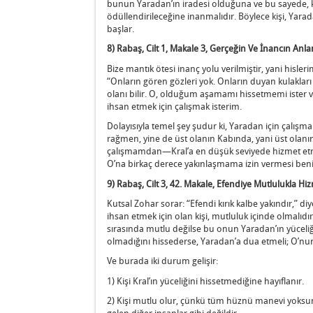
bunun Yaradan’ın iradesi olduğuna ve bu sayede, k
ödüllendirileceğine inanmalıdır. Böylece kişi, Yara
başlar.
8) Rabaş, Cilt 1, Makale 3, Gerçeğin Ve İnancın Anl
Bize mantık ötesi inanç yolu verilmiştir, yani hisler
“Onların gören gözleri yok. Onların duyan kulakları 
olanı bilir. O, olduğum aşamamı hissetmemi ister v
ihsan etmek için çalışmak isterim.
Dolayısıyla temel şey şudur ki, Yaradan için çal
rağmen, yine de üst olanın Kabında, yani üst olan
çalışmamdan—Kral’a en düşük seviyede hizmet e
O’na birkaç derece yakınlaşmama izin vermesi benim
9) Rabaş, Cilt 3, 42. Makale, Efendiye Mutlulukla Hi
Kutsal Zohar sorar: “Efendi kırık kalbe yakındır,” 
ihsan etmek için olan kişi, mutluluk içinde olmalıd
sırasında mutlu değilse bu onun Yaradan’ın yüceliği
olmadığını hissederse, Yaradan’a dua etmeli; O’nun 
Ve burada iki durum gelişir:
1) Kişi Kral’ın yüceliğini hissetmediğine hayıflanır.
2) Kişi mutlu olur, çünkü tüm hüznü manevi yoksu