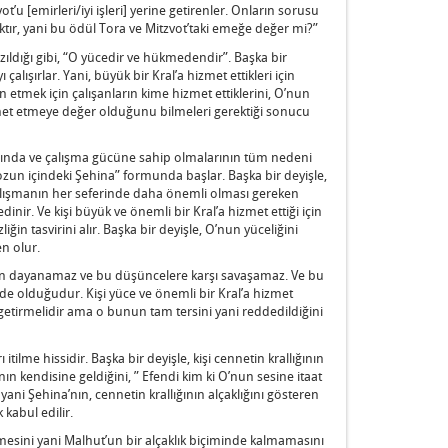
ot’u [emirleri/iyi işleri] yerine getirenler. Onların sorusu
ktır, yani bu ödül Tora ve Mitzvot’taki emeğe değer mi?”
zıldığı gibi, “O yücedir ve hükmedendir”. Başka bir
alışırlar. Yani, büyük bir Kral’a hizmet ettikleri için
an etmek için çalışanların kime hizmet ettiklerini, O’nun
met etmeye değer olduğunu bilmeleri gerektiği sonucu
arında ve çalışma gücüne sahip olmalarının tüm nedeni
un içindeki Şehina” formunda başlar. Başka bir deyişle,
alışmanın her seferinde daha önemli olması gereken
nir. Ve kişi büyük ve önemli bir Kral’a hizmet ettiği için
ğin tasvirini alır. Başka bir deyişle, O’nun yüceliğini
n olur.
man dayanamaz ve bu düşüncelere karşı savaşamaz. Ve bu
de olduğudur. Kişi yüce ve önemli bir Kral’a hizmet
 getirmelidir ama o bunun tam tersini yani reddedildiğini
itilme hissidir. Başka bir deyişle, kişi cennetin krallığının
n kendisine geldiğini, ” Efendi kim ki O’nun sesine itaat
ni Şehina’nın, cennetin krallığının alçaklığını gösteren
 kabul edilir.
lmesini yani Malhut’un bir alçaklık biçiminde kalmamasını