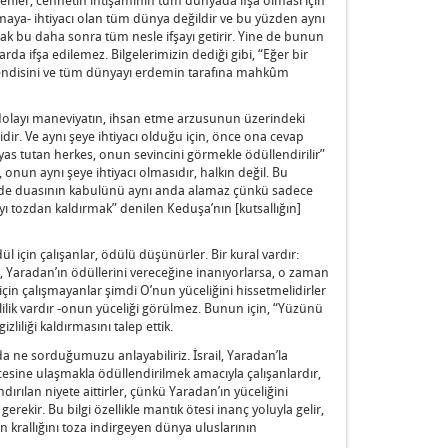
maya- ihtiyacı olan tüm dünya değildir ve bu yüzden aynı
ncak bu daha sonra tüm nesle ifşayı getirir. Yine de bunun
rda ifşa edilemez. Bilgelerimizin dediği gibi, “Eğer bir
 kendisini ve tüm dünyayı erdemin tarafına mahkûm
n dolayı maneviyatın, ihsan etme arzusunun üzerindeki
idir. Ve aynı şeye ihtiyacı olduğu için, önce ona cevap
yas tutan herkes, onun sevincini görmekle ödüllendirilir”
onun aynı şeye ihtiyacı olmasıdır, halkın değil. Bu
si de duasının kabulünü aynı anda alamaz çünkü sadece
’yı tozdan kaldırmak” denilen Keduşa’nın [kutsallığın]
l için çalışanlar, ödülü düşünürler. Bir kural vardır:
a, Yaradan’ın ödüllerini vereceğine inanıyorlarsa, o zaman
için çalışmayanlar şimdi O’nun yüceliğini hissetmelidirler
ilik vardır -onun yüceliği görülmez. Bunun için, “Yüzünü
liliği kaldırmasını talep ettik.
da ne sorduğumuzu anlayabiliriz. İsrail, Yaradan’la
esine ulaşmakla ödüllendirilmek amacıyla çalışanlardır,
ndırılan niyete aittirler, çünkü Yaradan’ın yüceliğini
gerekir. Bu bilgi özellikle mantık ötesi inanç yoluyla gelir,
n krallığını toza indirgeyen dünya uluslarının