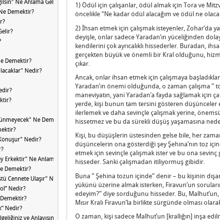
ılsın" Ne Anlama Gelir?
1) Ödül için çalışanlar, ödül almak için Tora ve Mitzv
" Ne Demektir?
öncelikle “Ne kadar ödül alacağım ve ödül ne olaca
r?
2) İhsan etmek için çalışmak isteyenler, Zohar’da ya
elir?
deyişle, onlar sadece Yaradan’ın yüceliğinden dolayı ç
?
kendilerini çok ayrıcalıklı hissederler. Buradan, ihs
gerçekten büyük ve önemli bir Kral olduğunu, hiz
 Ne Demektir?
çıkar.
lacaklar" Nedir?
Ancak, onlar ihsan etmek için çalışmaya başladıkl
Yaradan’ın önemi olduğunda, o zaman çalışma ” toz
edir?
maneviyatın, yani Yaradan’a fayda sağlamak için ç
ktir?
yerde, kişi bunun tam tersini gösteren düşünceler edi
ilerlemek ve daha sevinçle çalışmak yerine, önemsizli
rünmeyecek" Ne Demektir?
hissetmez ve bu da sürekli düşüş yaşamasına nede
ektir?
Kişi, bu düşüşlerin üstesinden gelse bile, her za
 Konuşur" Nedir?
düşüncelerin ona gösterdiği şey Şehina’nın toz için
r?
etmek için sevinçle çalışmak ister ve bu ona sevinç
y Erkektir" Ne Anlama Gelir?
hisseder. Sanki çalışmadan itiliyormuş gibidir.
Ne Demektir?
Buna ” Şehina tozun içinde” denir – bu kişinin dışarı 
tü Cennete Ulaşır" Ne Demektir?
yükünü üzerine almak isterken, Firavun’un sorularını
ol” Nedir?
edeyim?” diye sorduğunu hisseder. Bu, Malhut’un, ya
 Demektir?
Mısır Kralı Firavun’la birlikte sürgünde olması olarak
” Nedir?
O zaman, kişi sadece Malhut’un [krallığın] inşa edi
geliğiniz ve Anlayışınızdır” Nedir?