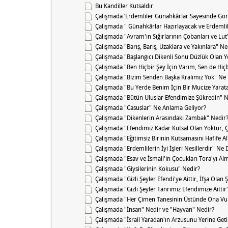
Bu Kandiller Kutsaldır
Çalışmada ‘Erdemliler Günahkârlar Sayesinde Gör
Çalışmada " Günahkârlar Hazırlayacak ve Erdemli
Çalışmada "Avram'ın Sığırlarının Çobanları ve Lut'
Çalışmada "Barış, Barış, Uzaklara ve Yakınlara" Ne
Çalışmada "Başlangıcı Dikenli Sonu Düzlük Olan 
Çalışmada "Ben Hiçbir Şey İçin Varım, Sen de Hiç
Çalışmada "Bizim Senden Başka Kralımız Yok" Ne
Çalışmada "Bu Yerde Benim İçin Bir Mucize Yarat
Çalışmada "Bütün Uluslar Efendimize Şükredin" 
Çalışmada "Casuslar" Ne Anlama Geliyor?
Çalışmada "Dikenlerin Arasındaki Zambak" Nedir
Çalışmada "Efendimiz Kadar Kutsal Olan Yoktur, 
Çalışmada "Eğitimsiz Birinin Kutsamasını Hafife 
Çalışmada "Erdemlilerin İyi İşleri Nesillerdir" Ne
Çalışmada "Esav ve İsmail'in Çocukları Tora'yı A
Çalışmada "Giysilerinin Kokusu" Nedir?
Çalışmada "Gizli Şeyler Efendi'ye Aittir, İfşa Olan Ş
Çalışmada "Gizli Şeyler Tanrımız Efendimize Aitti
Çalışmada "Her Çimen Tanesinin Üstünde Ona Vur
Çalışmada "İnsan" Nedir ve "Hayvan" Nedir?
Çalışmada "İsrail Yaradan'ın Arzusunu Yerine Get