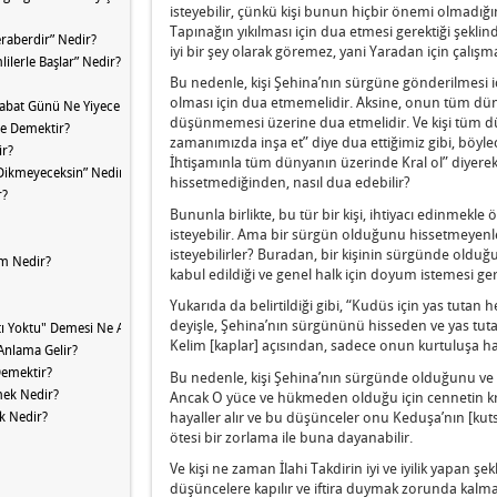
isteyebilir, çünkü kişi bunun hiçbir önemi olmadığı
Tapınağın yıkılması için dua etmesi gerektiği şeklin
raberdir” Nedir?
iyi bir şey olarak göremez, yani Yaradan için çalış
ilerle Başlar” Nedir?
Bu nedenle, kişi Şehina’nın sürgüne gönderilmesi iç
olması için dua etmemelidir. Aksine, onun tüm dün
Şabat Günü Ne Yiyecek” Nedir?
düşünmemesi üzerine dua etmelidir. Ve kişi tüm dü
Ne Demektir?
zamanımızda inşa et” diye dua ettiğimiz gibi, böylec
ir?
İhtişamınla tüm dünyanın üzerinde Kral ol” diyerek 
 Dikmeyeceksin” Nedir?
hissetmediğinden, nasıl dua edebilir?
r?
Bununla birlikte, bu tür bir kişi, ihtiyacı edinmekle
isteyebilir. Ama bir sürgün olduğunu hissetmeyenl
isteyebilirler? Buradan, bir kişinin sürgünde olduğ
ım Nedir?
kabul edildiği ve genel halk için doyum istemesi ger
Yukarıda da belirtildiği gibi, “Kudüs için yas tutan 
deyişle, Şehina’nın sürgününü hisseden ve yas tutan 
atı Yoktu" Demesi Ne Anlama Geliyor?
Kelim [kaplar] açısından, sadece onun kurtuluşa ha
 Anlama Gelir?
Demektir?
Bu nedenle, kişi Şehina’nın sürgünde olduğunu ve 
mek Nedir?
Ancak O yüce ve hükmeden olduğu için cennetin kra
hayaller alır ve bu düşünceler onu Keduşa’nın [kuts
rk Nedir?
ötesi bir zorlama ile buna dayanabilir.
Ve kişi ne zaman İlahi Takdirin iyi ve iyilik yapan 
düşüncelere kapılır ve iftira duymak zorunda kalma