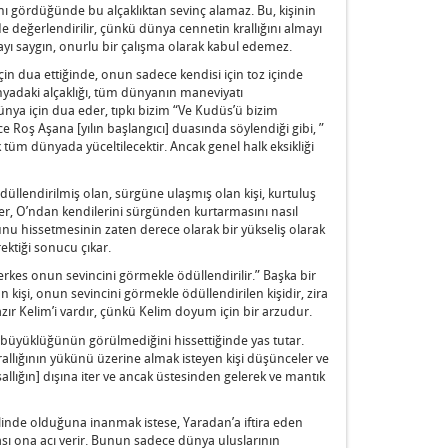
nı gördüğünde bu alçaklıktan sevinç alamaz. Bu, kişinin
de değerlendirilir, çünkü dünya cennetin krallığını almayı
mayı saygın, onurlu bir çalışma olarak kabul edemez.
in dua ettiğinde, onun sadece kendisi için toz içinde
yadaki alçaklığı, tüm dünyanın maneviyatı
nya için dua eder, tıpkı bizim “Ve Kudüs’ü bizim
e Roş Aşana [yılın başlangıcı] duasında söylendiği gibi, ”
tüm dünyada yüceltilecektir. Ancak genel halk eksikliği
 ödüllendirilmiş olan, sürgüne ulaşmış olan kişi, kurtuluş
er, O’ndan kendilerini sürgünden kurtarmasını nasıl
unu hissetmesinin zaten derece olarak bir yükseliş olarak
ektiği sonucu çıkar.
herkes onun sevincini görmekle ödüllendirilir.” Başka bir
kişi, onun sevincini görmekle ödüllendirilen kişidir, zira
zır Kelim’i vardır, çünkü Kelim doyum için bir arzudur.
büyüklüğünün görülmediğini hissettiğinde yas tutar.
llığının yükünü üzerine almak isteyen kişi düşünceler ve
allığın] dışına iter ve ancak üstesinden gelerek ve mantık
şeklinde olduğuna inanmak istese, Yaradan’a iftira eden
sı ona acı verir. Bunun sadece dünya uluslarının