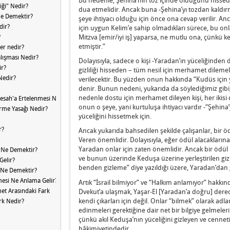
iği" Nedir?
dua etmelidir. Ancak buna -Şehina’yı tozdan kaldır
Ne Demektir?
şeye ihtiyacı olduğu için önce ona cevap verilir. A
dir?
için uygun Kelim’e sahip olmadıkları sürece, bu onla
Mitzva [emir/iyi iş] yaparsa, ne mutlu ona, çünkü
?
etmiştir.”
ler nedir?
alışması Nedir?
Dolayısıyla, sadece o kişi -Yaradan’ın yüceliğinde
ir?
gizliliği hisseden – tüm nesil için merhamet dilemel
Nedir?
verilecektir. Bu yüzden onun hakkında “Kudüs için 
denir. Bunun nedeni, yukarıda da söylediğimiz gibi, 
nedenle dostu için merhamet dileyen kişi, her iki
 Pesah'a Ertelenmesi Ne Anlama Gelir?
onun o şeye, yani kurtuluşa ihtiyacı vardır -“Şehina
rme Yasağı Nedir?
yüceliğini hissetmek için.
r?
Ancak yukarıda bahsedilen şekilde çalışanlar, bir ödü
Veren önemlidir. Dolayısıyla, eğer ödül alacakların
Yaradan onlar için zaten önemlidir. Ancak bir ödül 
ı Ne Demektir?
ve bunun üzerinde Keduşa üzerine yerleştirilen gizl
Gelir?
benden gizleme” diye yazıldığı üzere, Yaradan’dan giz
ı Ne Demektir?
mesi Ne Anlama Gelir?
Artık “İsrail bilmiyor” ve “Halkım anlamıyor” hakkın
t Arasındaki Fark
Dvekut’a ulaşmak, Yaşar-El [Yaradan’a doğru] derec
kendi çıkarları için değil. Onlar “bilmek” olarak adla
ark Nedir?
edinmeleri gerektiğine dair net bir bilgiye gelmeleri 
çünkü akıl Keduşa’nın yüceliğini gizleyen ve cenneti
hâkimiyetindedir.