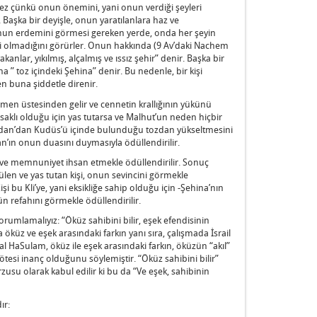
mez çünkü onun önemini, yani onun verdiği şeyleri
aşka bir deyişle, onun yaratılanlara haz ve
un erdemini görmesi gereken yerde, onda her şeyin
 olmadığını görürler. Onun hakkında (9 Av’daki Nachem
akanlar, yıkılmış, alçalmış ve ıssız şehir” denir. Başka bir
” toz içindeki Şehina” denir. Bu nedenle, bir kişi
n buna şiddetle direnir.
men üstesinden gelir ve cennetin krallığının yükünü
aklı olduğu için yas tutarsa ve Malhut’un neden hiçbir
dan’dan Kudüs’ü içinde bulunduğu tozdan yükseltmesini
an’ın onun duasını duymasıyla ödüllendirilir.
 ve memnuniyet ihsan etmekle ödüllendirilir. Sonuç
ülen ve yas tutan kişi, onun sevincini görmekle
şi bu Kli’ye, yani eksikliğe sahip olduğu için -Şehina’nın
 refahını görmekle ödüllendirilir.
orumlamalıyız: “Öküz sahibini bilir, eşek efendisinin
 öküz ve eşek arasındaki farkın yanı sıra, çalışmada İsrail
al HaSulam, öküz ile eşek arasındaki farkın, öküzün “akıl”
esi inanç olduğunu söylemiştir. “Öküz sahibini bilir”
usu olarak kabul edilir ki bu da “Ve eşek, sahibinin
ır: