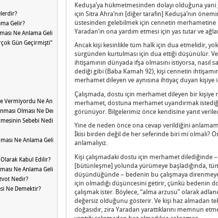
Keduşa’ya hükmetmesinden dolayı olduğuna yani giz
lerdir?
için Sitra Ahra’nın [diğer tarafın] Keduşa’nın önemin
üstesinden gelebilmek için cennetin merhametine iht
ama Gelir?
Yaradan’ın ona yardım etmesi için yas tutar ve ağla
lması Ne Anlama Gelir
çok Gün Geçirmişti" İfadesi Nedir?
Ancak kişi kesinlikle tüm halk için dua etmelidir, yok
sürgünden kurtulması için dua ettiği düşünülür. Ve e
ihtişamının dünyada ifşa olmasını istiyorsa, nasıl sa
dediği gibi (Baba Kamah 92), kişi cennetin ihtişamı
merhamet dileyen ve aynısına ihtiyaç duyan kişiye 
Çalışmada, dostu için merhamet dileyen bir kişiye n
e Vermiyordu Ne Anlama Gelir
merhamet, dostuna merhamet uyandırmak istediği i
anması Olması Ne Demektir?
görünüyor. Bilgelerimiz önce kendisine yanıt verile
ilmesinin Sebebi Nedir?
Yine de neden önce ona cevap verildiğini anlamamız
İkisi birden değil de her seferinde biri mi olmalı
ruması Ne Anlama Gelir?
anlamalıyız.
Kişi çalışmadaki dostu için merhamet dilediğinde –
Olarak Kabul Edilir?
[bütünleşme] yolunda yürümeye başladığında, tüm e
rması Ne Anlama Gelir?
düşündüğünde – bedenin bu çalışmaya direnmeye ba
tzvot Nedir?
için olmadığı düşüncesini getirir, çünkü bedenin doğa
esi Ne Demektir?
çalışmak ister. Böylece, “alma arzusu” olarak adl
değersiz olduğunu gösterir. Ve kişi haz almadan tek
doğasıdır, zira Yaradan yarattıklarını memnun etmek 
yaptığı çalışmadan haz almadıkça çalışamaz.