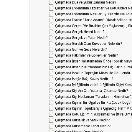
Çalışmada Dua ve Şükür Zamanı Nedir?
Çalışmada Erdemlinin Faziletleri ve Kötülükleri Ne
Çalışmada Erdemlinin Nesilleri İyi İşlerdir Ne Anl
Çalışmada Esav’ın "Tarla Adamı" Olarak Adlandırı
Çalışmada Geçen "Ve İbrahim Çok Yaşlanmıştı, Bir
Çalışmada Gerçek Hesed Nedir?
Çalışmada Gerçek ve Yalan Nedir?
Çalışmada Gerekli Olan Kuvvetler Nelerdir?
Çalışmada Gün ve Gece Nelerdir?
Çalışmada Hâkimler ve Görevliler Nedir?
Çalışmada İnsan Yaratılmadan Önce Toprak Meyv
Çalışmada İnsanın Kutsanmasının Oğulların Kuts
Çalışmada İsrail'in Toprağın Mirası ile Ödüllendir
Çalışmada İsteğe Bağlı Savaş Nedir - 2
Çalışmada İyi Eğilimin ve Kötü Eğilimin Kişiyi Ko
Çalışmada Kişi Acı Otu Yutarsa, Çıkamaz Nedir?
Çalışmada Kişi Ne Zaman “Yaradan'ın Hizmetkarı” 
Çalışmada Kişinin Bir Oğul ve Bir Kız Çocuk Doğu
Çalışmada Kişinin Topuklarıyla Çiğnediği Hafif Mi
Çalışmada Kötü Eğilimin Yükselmesi ve İftira Etm
Çalışmada Kutsallık ve Saflık Nedir?
Çalışmada Kutsama ve Lanet Nedir?
Çalışmada Mantık Ötesi Nedir?