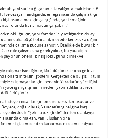
 almak, yani sarf ettiği çabanın karşılığını almak içindir. Bu
 ödül ve cezaya inandığında, emeği sırasında çalışmak için
 kişi ihsan etmek için çalıştığında, yani emeğinin
 nasıl olur da haz almadan çalışabilir?
den olduğu için, yani Yaradan’ın yüceliğinden dolayı
 olanın daha büyük olana hizmet ederken zevk aldığını
izmetinde çalışma gücüne sahiptir. Özellikle de büyük bir
 üzerinde çalışmasına gerek yoktur; bu yaratılışın
en şey onun önemli bir kişi olduğunu bilmek ve
iyle çalışmak istediğinde, kötü düşünceler ona gelir ve
nda ona tam tersini gösterir. Gerçekten de bu gizlilik tüm
edeniyle çalışmayanlar için, bedenin Yaradan’ın yüceliğini
ın yüceliğini çalışmanın nedeni yapmadıkları sürece,
il ödülü düşünür.
şmak isteyen insanlar için bir direnç söz konusudur ve
er. Böylece, doğal olarak, Yaradan’ın yüceliğine karşı
ileyenlerdedir. “Şehina toz içinde” denilen o anlayışı
 arasında olmaktan, yani ulusların ona
 önemini gizlemesinden kurtarmasını isteme ihtiyacı
enler, cennetin ihtişamının tüm dünyada ifşa olması için