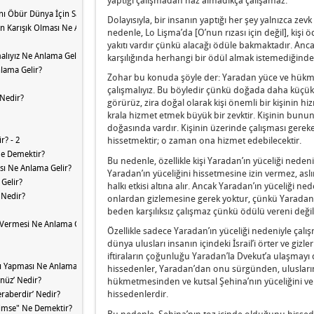
nı Öbür Dünya İçin Saklamak Nedir?
Dolayısıyla, bir insanın yaptığı her şey yalnızca zevk
ın Karışık Olması Ne Anlama Gelir?
nedenle, Lo Lişma’da [O’nun rızası için değil], kişi
yakıtı vardır çünkü alacağı ödüle bakmaktadır. Ancak
malıyız Ne Anlama Gelir?
karşılığında herhangi bir ödül almak istemediğinde,
nlama Gelir?
Zohar bu konuda şöyle der: Yaradan yüce ve hükme
çalışmalıyız. Bu böyledir çünkü doğada daha küçük
 Nedir?
görürüz, zira doğal olarak kişi önemli bir kişinin h
krala hizmet etmek büyük bir zevktir. Kişinin bunun
doğasında vardır. Kişinin üzerinde çalışması gerek
r? - 2
hissetmektir; o zaman ona hizmet edebilecektir.
 Ne Demektir?
Bu nedenle, özellikle kişi Yaradan’ın yüceliği neden
sı Ne Anlama Gelir?
Yaradan’ın yüceliğini hissetmesine izin vermez, aslı
Gelir?
halkı etkisi altına alır. Ancak Yaradan’ın yüceliği n
 Nedir?
onlardan gizlemesine gerek yoktur, çünkü Yaradan’
beden karşılıksız çalışmaz çünkü ödülü vereni değ
Vermesi Ne Anlama Gelir?
Özellikle sadece Yaradan’ın yüceliği nedeniyle çalı
dünya ulusları insanın içindeki İsrail’i örter ve gizl
iftiraların çoğunluğu Yaradan’la Dvekut’a ulaşmayı d
dı Yapması Ne Anlama Gelir?
hissedenler, Yaradan’dan onu sürgünden, ulusların
nüz’ Nedir?
hükmetmesinden ve kutsal Şehina’nın yüceliğini ve
hissedenlerdir.
eraberdir’ Nedir?
Kimse" Ne Demektir?
Bu nedenle, Şehina’nın toz içinde olduğunu hissed