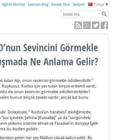
Eğitim Merkezi
Laitman Blog
Destek Olun
İletişim
Türkçe
 O’nun Sevincini Görmekle
alışmada Ne Anlama Gelir?
as tutan kişi, onun sevincini görmekle ödüllendirilir.”
. Kuşkusuz, Kudüs için yas tutan birçok erdemli vardı,
oldu da onun sevincini görmekle ödüllendirildiler?
elen bunun birçok cevabı vardır, ancak biz bunu
edir. Dolayısıyla, ” Kudüs’ün harabesi” dediğimizde,
“toz içindeki Şehina [Kutsallık]” ya da “sürgündeki
ığının yükünü üzerine almalı ve Yaradan’ın dünyayı İyilik
ira bu bizden gizlidir.
ukarıdan gelen her şey Malhut olarak kabul edilir. Bu