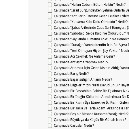
Çalışmada “Halkın Çobanı Bütün Halktır” Nedir?
Çalışmada “İsrail Sürgündeyken Şehina Onlarla Be
Çalışmada “Kötülerin Üzerine Gelen Felaket Erdeml
Çalışmada “Kutsama Kabı Dolu Olmalıdır” Nedir?
Çalışmada “Şabat Arifesinde Çaba Sarf Etmeyen, 
Çalışmada “Sabotajcı Selde Kaldı ve Öldürüldü,” 
Çalışmada “Sayılanda Kutsama Yoktur Ne Demekt
Çalışmada “Sunağın Yanına Kendin İçin Bir Aşera
Çalışmada “Yeri Olmayan Hiçbir Şey Yoktur” Nedi
Çalışmada Acı Çekmek Ne Anlama Gelir?
Çalışmada Antlaşma Yapmak Nedir?
Çalışmada Arınmak İçin Gelen Kişinin Aldığı Yard
Çalışmada Barış Nedir?
Çalışmada Başarısızlığın Anlamı Nedir?
Çalışmada Bilgelerimizin "Kral Davud'un Bir Hay
Çalışmada Bir Başrahibin Bakire Bir Eş Alması Ne
Çalışmada Bir İneğin Küllerinin Arındırılması Ne 
Çalışmada Bir Kısım İfşa Etmek ve İki Kısım Gizle
Çalışmada Bir Tarla ve Tarla Adamı Arasındaki Fa
Çalışmada Boş bir Masada Kutsama Yasağı Nedir?
Çalışmada Büyük ya da Küçük Bir Günah Nedir?
Çalışmada Casuslar Nedir?