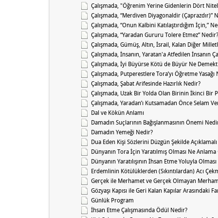
Çalışmada, "Öğrenim Yerine Gidenlerin Dört Nitel
Çalışmada, “Merdiven Diyagonaldir (Çaprazdır)” 
Çalışmada, “Onun Kalbini Katılaştırdığım İçin,” Ne
Çalışmada, “Yaradan Gururu Tolere Etmez” Nedir
Çalışmada, Gümüş, Altın, İsrail, Kalan Diğer Millet
Çalışmada, İnsanın, Yaratan'a Atfedilen İnsanın Ç
Çalışmada, İyi Büyürse Kötü de Büyür Ne Demekt
Çalışmada, Putperestlere Tora’yı Öğretme Yasağı 
Çalışmada, Şabat Arifesinde Hazırlık Nedir?
Çalışmada, Uzak Bir Yolda Olan Birinin İkinci Bir
Çalışmada, Yaradan’ı Kutsamadan Önce Selam Ve
Dal ve Kökün Anlamı
Damadın Suçlarının Bağışlanmasının Önemi Nedi
Damadın Yemeği Nedir?
Dua Eden Kişi Sözlerini Düzgün Şekilde Açıklamal
Dünyanın Tora İçin Yaratılmış Olması Ne Anlama 
Dünyanın Yaratılışının İhsan Etme Yoluyla Olmas
Erdemlinin Kötülüklerden (Sıkıntılardan) Acı Çek
Gerçek ile Merhamet ve Gerçek Olmayan Merhame
Gözyaşı Kapısı ile Geri Kalan Kapılar Arasındaki F
Günlük Program
İhsan Etme Çalışmasında Ödül Nedir?