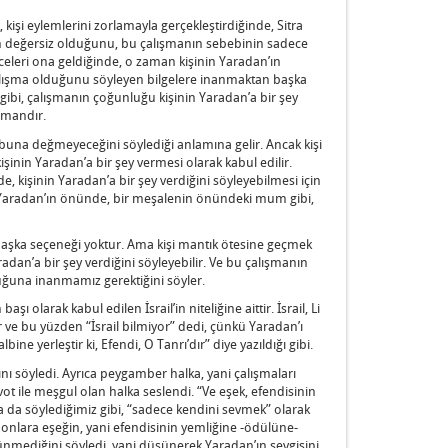
 kişi eylemlerini zorlamayla gerçekleştirdiğinde, Sitra
anın değersiz olduğunu, bu çalışmanın sebebinin sadece
eleri ona geldiğinde, o zaman kişinin Yaradan’ın
 çalışma olduğunu söyleyen bilgelere inanmaktan başka
 gibi, çalışmanın çoğunluğu kişinin Yaradan’a bir şey
amandır.
 buna değmeyeceğini söylediği anlamına gelir. Ancak kişi
işinin Yaradan’a bir şey vermesi olarak kabul edilir.
, kişinin Yaradan’a bir şey verdiğini söyleyebilmesi için
i Yaradan’ın önünde, bir meşalenin önündeki mum gibi,
aşka seçeneği yoktur. Ama kişi mantık ötesine geçmek
radan’a bir şey verdiğini söyleyebilir. Ve bu çalışmanın
uğuna inanmamız gerektiğini söyler.
ı olarak kabul edilen İsrail’in niteliğine aittir. İsrail, Li
ir ve bu yüzden “İsrail bilmiyor” dedi, çünkü Yaradan’ı
ne yerleştir ki, Efendi, O Tanrı’dır” diye yazıldığı gibi.
 söyledi. Ayrıca peygamber halka, yani çalışmaları
t ile meşgul olan halka seslendi. “Ve eşek, efendisinin
a da söylediğimiz gibi, “sadece kendini sevmek” olarak
nlara eşeğin, yani efendisinin yemliğine -ödülüne-
ünmediğini söyledi, yani düşünerek Yaradan’ın sevgisini