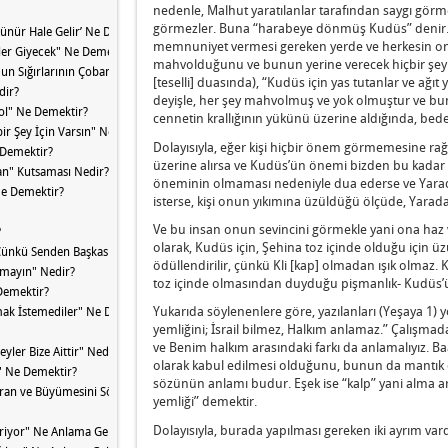
nedenle, Malhut yaratılanlar tarafından saygı gör
görmezler. Buna “harabeye dönmüş Kudüs” denir. B
ünür Hale Gelir’ Ne Demektir?
memnuniyet vermesi gereken yerde ve herkesin on
ler Giyecek" Ne Demektir?
mahvolduğunu ve bunun yerine verecek hiçbir şeyi
un Sığırlarının Çobanları" Nedir?
[teselli] duasında), “Kudüs için yas tutanlar ve ağıt y
dir?
deyişle, her şey mahvolmuş ve yok olmuştur ve buna 
Yol" Ne Demektir?
cennetin krallığının yükünü üzerine aldığında, bede
bir Şey İçin Varsın" Ne Demektir?
Dolayısıyla, eğer kişi hiçbir önem görmemesine rağ
 Demektir?
üzerine alırsa ve Kudüs’ün önemi bizden bu kadar s
an" Kutsaması Nedir?
öneminin olmaması nedeniyle dua ederse ve Yara
Ne Demektir?
isterse, kişi onun yıkımına üzüldüğü ölçüde, Yarad
Ve bu insan onun sevincini görmekle yani ona haz
?
olarak, Kudüs için, Şehina toz içinde olduğu için üz
Çünkü Senden Başkası Yoktur" Nedir?
ödüllendirilir, çünkü Kli [kap] olmadan ışık olmaz. Ki
Almayın" Nedir?
toz içinde olmasından duyduğu pişmanlık- Kudüs’ün
 Demektir?
Yukarıda söylenenlere göre, yazılanları (Yeşaya 1) y
lmak İstemediler" Ne Demektir?
yemliğini; İsrail bilmez, Halkım anlamaz.” Çalışmada
ve Benim halkım arasındaki farkı da anlamalıyız. Ba
eyler Bize Aittir" Nedir?
olarak kabul edilmesi olduğunu, bunun da mantık öt
r" Ne Demektir?
sözünün anlamı budur. Eşek ise “kalp” yani alma arz
an ve Büyümesini Söyleyen Bir Görevli Vardır!" Ne Demektir?
yemliği” demektir.
Dolayısıyla, burada yapılması gereken iki ayrım vard
iriyor" Ne Anlama Gelir?