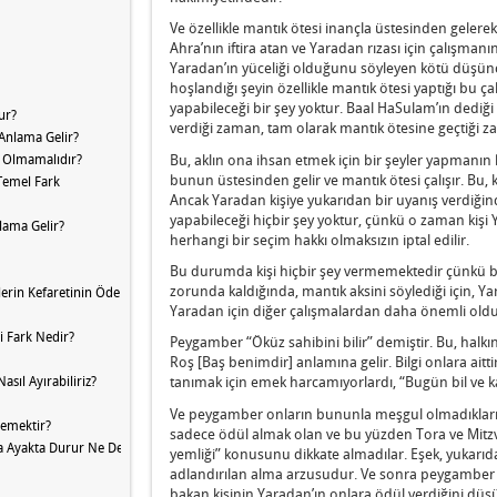
Ve özellikle mantık ötesi inançla üstesinden gelerek,
Ahra’nın iftira atan ve Yaradan rızası için çalışm
Yaradan’ın yüceliği olduğunu söyleyen kötü düşünc
hoşlandığı şeyin özellikle mantık ötesi yaptığı bu
yapabileceği bir şey yoktur. Baal HaSulam’ın dediği
ur?
verdiği zaman, tam olarak mantık ötesine geçtiği z
Anlama Gelir?
Bu, aklın ona ihsan etmek için bir şeyler yapmanın
i Olmamalıdır?
bunun üstesinden gelir ve mantık ötesi çalışır. Bu, k
 Temel Fark
Ancak Yaradan kişiye yukarıdan bir uyanış verdiğinde
yapabileceği hiçbir şey yoktur, çünkü o zaman kiş
lama Gelir?
herhangi bir seçim hakkı olmaksızın iptal edilir.
Bu durumda kişi hiçbir şey vermemektedir çünkü b
zorunda kaldığında, mantık aksini söylediği için, Ya
klerin Kefaretinin Ödenmesi Ne Anlama Gelir?
Yaradan için diğer çalışmalardan daha önemli old
i Fark Nedir?
Peygamber “Öküz sahibini bilir” demiştir. Bu, halkın baş
Roş [Baş benimdir] anlamına gelir. Bilgi onlara aitt
ıl Ayırabiliriz?
tanımak için emek harcamıyorlardı, “Bugün bil ve kalbi
Ve peygamber onların bununla meşgul olmadıklarını
Demektir?
sadece ödül almak olan ve bu yüzden Tora ve Mitzvo
da Ayakta Durur Ne Demektir?
yemliği” konusunu dikkate almadılar. Eşek, yukarıd
adlandırılan alma arzusudur. Ve sonra peygamber o
bakan kişinin Yaradan’ın onlara ödül verdiğini düş