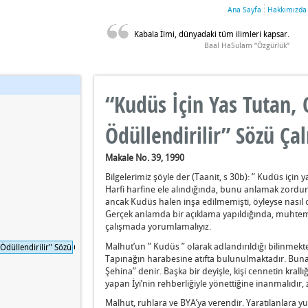
Ana Sayfa
Hakkımızda
Kabala İlmi, dünyadaki tüm ilimleri kapsar.
Baal HaSulam “Özgürlük”
“Kudüs İçin Yas Tutan,
Ödüllendirilir” Sözü Ç
Makale No. 39, 1990
Bilgelerimiz şöyle der (Taanit, s 30b): ” Kudüs için y
Harfi harfine ele alındığında, bunu anlamak zordur
ancak Kudüs halen inşa edilmemişti, öyleyse nasıl 
Gerçek anlamda bir açıklama yapıldığında, muhtem
çalışmada yorumlamalıyız.
Malhut’un ” Kudüs ” olarak adlandırıldığı bilinmekt
Ödüllendirilir" Sözü Çalışmada Ne Anlama Gelir?
Tapınağın harabesine atıfta bulunulmaktadır. Buna 
Şehina” denir. Başka bir deyişle, kişi cennetin krall
yapan İyi’nin rehberliğiyle yönettiğine inanmalıdır, z
Malhut, ruhlara ve BYA’ya verendir. Yaratılanlara y