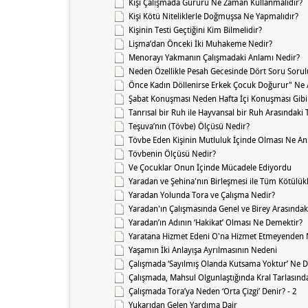
Kişi Çalışmada Gururu Ne Zaman Kullanmalıdır?
Kişi Kötü Niteliklerle Doğmuşsa Ne Yapmalıdır?
Kişinin Testi Geçtiğini Kim Bilmelidir?
Lişma’dan Önceki İki Muhakeme Nedir?
Menorayı Yakmanın Çalışmadaki Anlamı Nedir?
Neden Özellikle Pesah Gecesinde Dört Soru Sorul
Önce Kadın Döllenirse Erkek Çocuk Doğurur" Ne 
Şabat Konuşması Neden Hafta İçi Konuşması Gib
Tanrısal bir Ruh ile Hayvansal bir Ruh Arasındaki
Teşuva’nın (Tövbe) Ölçüsü Nedir?
Tövbe Eden Kişinin Mutluluk İçinde Olması Ne An
Tövbenin Ölçüsü Nedir?
Ve Çocuklar Onun İçinde Mücadele Ediyordu
Yaradan ve Şehina'nın Birleşmesi ile Tüm Kötülü
Yaradan Yolunda Tora ve Çalışma Nedir?
Yaradan'ın Çalışmasında Genel ve Birey Arasındak
Yaradan’ın Adının ‘Hakikat’ Olması Ne Demektir?
Yaratana Hizmet Edeni O'na Hizmet Etmeyenden Nas
Yaşamın İki Anlayışa Ayrılmasının Nedeni
Çalışmada ‘Sayılmış Olanda Kutsama Yoktur’ Ne 
Çalışmada, Mahsul Olgunlaştığında Kral Tarlasın
Çalışmada Tora’ya Neden ‘Orta Çizgi’ Denir? - 2
Yukarıdan Gelen Yardıma Dair