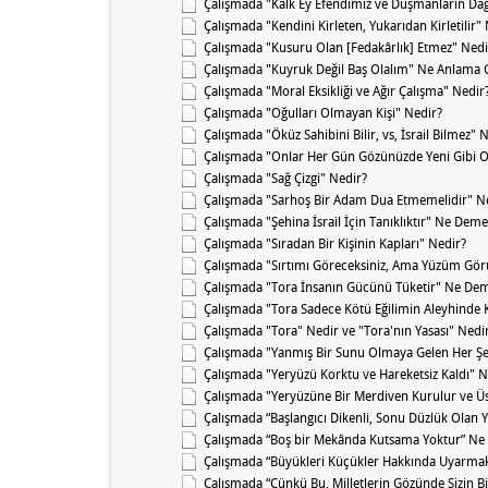
Çalışmada "Kalk Ey Efendimiz ve Düşmanların Dağ
Çalışmada "Kendini Kirleten, Yukarıdan Kirletilir
Çalışmada "Kusuru Olan [Fedakârlık] Etmez" Nedi
Çalışmada "Kuyruk Değil Baş Olalım" Ne Anlama G
Çalışmada "Moral Eksikliği ve Ağır Çalışma" Nedir
Çalışmada "Oğulları Olmayan Kişi" Nedir?
Çalışmada "Öküz Sahibini Bilir, vs, İsrail Bilmez"
Çalışmada "Onlar Her Gün Gözünüzde Yeni Gibi O
Çalışmada "Sağ Çizgi" Nedir?
Çalışmada "Sarhoş Bir Adam Dua Etmemelidir" N
Çalışmada "Şehina İsrail İçin Tanıklıktır" Ne Deme
Çalışmada "Sıradan Bir Kişinin Kapları" Nedir?
Çalışmada "Sırtımı Göreceksiniz, Ama Yüzüm Gö
Çalışmada "Tora İnsanın Gücünü Tüketir" Ne Dem
Çalışmada "Tora Sadece Kötü Eğilimin Aleyhinde
Çalışmada "Tora" Nedir ve "Tora'nın Yasası" Nedi
Çalışmada "Yanmış Bir Sunu Olmaya Gelen Her Şe
Çalışmada "Yeryüzü Korktu ve Hareketsiz Kaldı" 
Çalışmada "Yeryüzüne Bir Merdiven Kurulur ve Üs
Çalışmada “Başlangıcı Dikenli, Sonu Düzlük Olan Y
Çalışmada “Boş bir Mekânda Kutsama Yoktur” Ne
Çalışmada “Büyükleri Küçükler Hakkında Uyarmak
Çalışmada “Çünkü Bu, Milletlerin Gözünde Sizin Bil