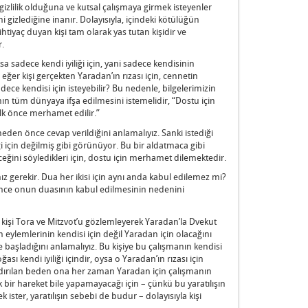
lilik olduğuna ve kutsal çalışmaya girmek isteyenler
i gizlediğine inanır. Dolayısıyla, içindeki kötülüğün
iyaç duyan kişi tam olarak yas tutan kişidir ve
r.
sa sadece kendi iyiliği için, yani sadece kendisinin
ğer kişi gerçekten Yaradan’ın rızası için, cennetin
dece kendisi için isteyebilir? Bu nedenle, bilgelerimizin
nın tüm dünyaya ifşa edilmesini istemelidir, “Dostu için
ilk önce merhamet edilir.”
eden önce cevap verildiğini anlamalıyız. Sanki istediği
çin değilmiş gibi görünüyor. Bu bir aldatmaca gibi
ceğini söyledikleri için, dostu için merhamet dilemektedir.
 gerekir. Dua her ikisi için aynı anda kabul edilemez mi?
? Önce onun duasının kabul edilmesinin nedenini
 kişi Tora ve Mitzvot’u gözlemleyerek Yaradan’la Dvekut
ylemlerinin kendisi için değil Yaradan için olacağını
şladığını anlamalıyız. Bu kişiye bu çalışmanın kendisi
sı kendi iyiliği içindir, oysa o Yaradan’ın rızası için
andırılan beden ona her zaman Yaradan için çalışmanın
 bir hareket bile yapamayacağı için – çünkü bu yaratılışın
ister, yaratılışın sebebi de budur – dolayısıyla kişi