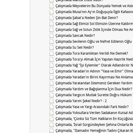
Çalışmada Meyvelerini Bu Dünyada Yemek ve Aslı
Çalışmada Musa'nın Ay'ın Doğuşuyla İlgili Kafasın
Çalışmada Şabat'a Neden Şin-Bat Denir?
Çalışmada Sağ Elimizi Sol Elimizin Üzerine Kaldır
Çalışmada Sağ ve Solun Zıtlık İçinde Olması Ne A
Çalışmada Sancak Nedir?
Çalışmada Sevilenin Oğlu ve Nefret Edilenin Oğlu
Çalışmada Su Seli Nedir?
Çalışmada Tora Karanlıktan Verildi Ne Demek?
Çalışmada Tora'yı Almak İçin Yapılan Hazırlık Nedi
Çalışmada Yağ "İyi Eylemler" Olarak Adlandırılır
Çalışmada Yaradan'ın Adının "Yasa ve Emir" Olma
Çalışmada Yaradan'ın Birini Kayırması Ne Anlama 
Çalışmada Yaratandan İstemeniz Gereken Yardım
Çalışmada Yardım ve Bağışlanma İçin Dua Nedir?
Çalışmada Yargıcın Mutlak Surette Doğru Hüküm 
Çalışmada Yarım Şekel Nedir? - 2
Çalışmada Yasa ve Yargı Arasındaki Fark Nedir?
Çalışmada Yoksullara Verilen Sadakanın Kutsal A
Çalışmada, ‘Çünkü Siz Tüm Halkların En Küçüğüsü
Çalışmada, ‘İsrail Sürgündeyken Şehina Onlarla B
Çalışmada, "Damadın Yemeğinin Tadını Çıkaran 