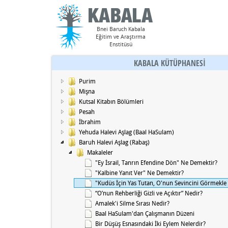
Bnei Baruch Kabala
Eğitim ve Araştırma
Enstitüsü
KABALA KÜTÜPHANESİ
Purim
Mişna
Kutsal Kitabın Bölümleri
Pesah
İbrahim
Yehuda Halevi Aşlag (Baal HaSulam)
Baruh Halevi Aşlag (Rabaş)
Makaleler
"Ey İsrail, Tanrın Efendine Dön" Ne Demektir?
"Kalbine Yanıt Ver" Ne Demektir?
"Kudüs İçin Yas Tutan, O'nun Sevincini Görmekle 
“O’nun Rehberliği Gizli ve Açıktır” Nedir?
Amalek'i Silme Sırası Nedir?
Baal HaSulam'dan Çalışmanın Düzeni
Bir Düşüş Esnasındaki İki Eylem Nelerdir?