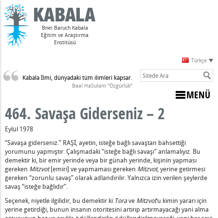
Bnei Baruch Kabala
Eğitim ve Araştırma
Enstitüsü
Türkçe
Kabala İlmi, dünyadaki tüm ilimleri kapsar.
Sulam)
Baal HaSulam “Özgürlük”
MENÜ
464. Savaşa Giderseniz – 2
Eylül 1978
“Savaşa giderseniz.” RAŞİ, ayetin, isteğe bağlı savaştan bahsettiği
dir
yorumunu yapmıştır. Çalışmadaki “isteğe bağlı savaşı” anlamalıyız. Bu
arpması
demektir ki, bir emir yerinde veya bir günah yerinde, kişinin yapması
gereken
Mitzvot
[emiri] ve yapmaması gereken
Mitzvot
, yerine getirmesi
gereken “zorunlu savaş” olarak adlandırılır. Yalnızca izin verilen şeylerde
z Varsa
savaş “isteğe bağlıdır”.
nahların Anlamı
Seçenek, niyetle ilgilidir, bu demektir ki
Tora
ve
Mitzvot
‘u kimin yararı için
udi Olmayan Biri, Ölmek Zorundadır
yerine getirdiği, bunun insanın otoritesini artırıp artırmayacağı yani alma
arzusunun haz ve zevkle ödüllendirilip ödüllendirilmeyeceği, yani her şeyi