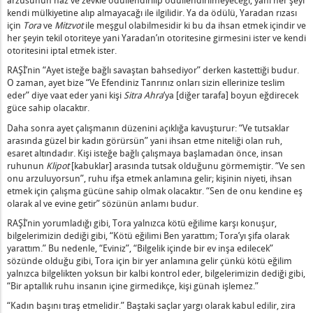
kendi mülkiyetine alıp almayacağı ile ilgilidir. Ya da ödülü, Yaradan rızası
için
Tora
ve
Mitzvot
ile meşgul olabilmesidir ki bu da ihsan etmek içindir ve
sizlik – 1
her şeyin tekil otoriteye yani Yaradan’ın otoritesine girmesini ister ve kendi
otoritesini iptal etmek ister.
r
RAŞİ’nin “Ayet isteğe bağlı savaştan bahsediyor” derken kastettiği budur.
etin Yeryüzündeki Tüm Hayvanların Üzerinde Olacak
O zaman, ayet bize “Ve Efendiniz Tanrınız onları sizin ellerinize teslim
nina Tarafından Besleniyor – 1
eder” diye vaat eder yani kişi
Sitra Ahra
‘ya [diğer tarafa] boyun eğdirecek
e Bir El – 1
güce sahip olacaktır.
Söyleyeceksin
Daha sonra ayet çalışmanın düzenini açıklığa kavuşturur: “Ve tutsaklar
arasında güzel bir kadın görürsün” yani ihsan etme niteliği olan ruh,
esaret altındadır. Kişi isteğe bağlı çalışmaya başlamadan önce, insan
ılı Şeyleri – 1
ruhunun
Klipot
[kabuklar] arasında tutsak olduğunu görmemiştir. “Ve sen
işkin
onu arzuluyorsun”, ruhu ifşa etmek anlamına gelir; kişinin niyeti, ihsan
etmek için çalışma gücüne sahip olmak olacaktır. “Sen de onu kendine eş
olarak al ve evine getir” sözünün anlamı budur.
Konuşmaya Başlama
RAŞİ’nin yorumladığı gibi, Tora yalnızca kötü eğilime karşı konuşur,
n
bilgelerimizin dediği gibi, “Kötü eğilimi Ben yarattım; Tora’yı şifa olarak
sı
yarattım.” Bu nedenle, “Eviniz”, “Bilgelik içinde bir ev inşa edilecek”
sözünde olduğu gibi, Tora için bir yer anlamına gelir çünkü kötü eğilim
yalnızca bilgelikten yoksun bir kalbi kontrol eder, bilgelerimizin dediği gibi,
ruyorum
“Bir aptallık ruhu insanın içine girmedikçe, kişi günah işlemez.”
Şey
“Kadın başını tıraş etmelidir.” Baştaki saçlar yargı olarak kabul edilir, zira