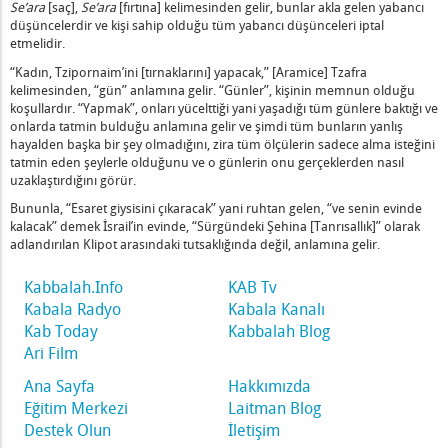
lan
Se’ara
[saç],
Se’ara
[fırtına] kelimesinden gelir, bunlar akla gelen yabancı
düşüncelerdir ve kişi sahip olduğu tüm yabancı düşünceleri iptal
etmelidir.
eketsiz Kaldı
“Kadın, Tzipornaim’ini [tırnaklarını] yapacak,” [Aramice] Tzafra
 Gözetledi
kelimesinden, “gün” anlamına gelir. “Günler”, kişinin memnun olduğu
 İyilik Yapın – 1
koşullardır. “Yapmak”, onları yücelttiği yani yaşadığı tüm günlere baktığı ve
onlarda tatmin bulduğu anlamına gelir ve şimdi tüm bunların yanlış
rum
hayalden başka bir şey olmadığını, zira tüm ölçülerin sadece alma isteğini
şmasına Göredir
tatmin eden şeylerle olduğunu ve o günlerin onu gerçeklerden nasıl
Gereken Amalek Nedir?
uzaklaştırdığını görür.
ot, Tagin, Otiot]
Bununla, “Esaret giysisini çıkaracak” yani ruhtan gelen, “ve senin evinde
kalacak” demek İsrail’in evinde, “Sürgündeki Şehina [Tanrısallık]” olarak
lun
adlandırılan Klipot arasındaki tutsaklığında değil, anlamına gelir.
ir
Kabbalah.Info
KAB Tv
Kabala Radyo
Kabala Kanalı
un Olduğu Kimse - 1
Kab Today
Kabbalah Blog
Ari Film
Olan Memnundur
Ana Sayfa
Hakkımızda
Eğitim Merkezi
Laitman Blog
Destek Olun
İletişim
zmet Edin