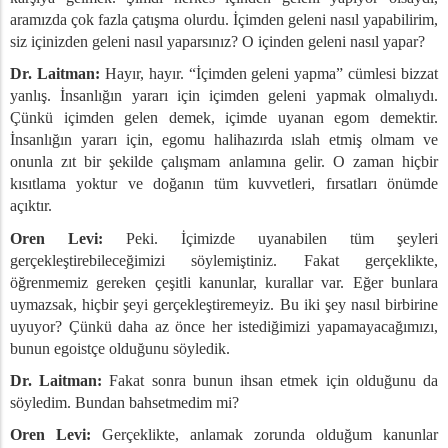
aramızda çok fazla çatışma olurdu. İçimden geleni nasıl yapabilirim,
siz içinizden geleni nasıl yaparsınız? O içinden geleni nasıl yapar?
Dr. Laitman:
Hayır, hayır. “İçimden geleni yapma” cümlesi bizzat
yanlış. İnsanlığın yararı için içimden geleni yapmak olmalıydı.
Çünkü içimden gelen demek, içimde uyanan egom demektir.
İnsanlığın yararı için, egomu halihazırda ıslah etmiş olmam ve
onunla zıt bir şekilde çalışmam anlamına gelir. O zaman hiçbir
kısıtlama yoktur ve doğanın tüm kuvvetleri, fırsatları önümde
açıktır.
Oren Levi:
Peki. İçimizde uyanabilen tüm şeyleri
gerçekleştirebileceğimizi söylemiştiniz. Fakat gerçeklikte,
öğrenmemiz gereken çeşitli kanunlar, kurallar var. Eğer bunlara
uymazsak, hiçbir şeyi gerçekleştiremeyiz. Bu iki şey nasıl birbirine
uyuyor? Çünkü daha az önce her istediğimizi yapamayacağımızı,
bunun egoistçe olduğunu söyledik.
Dr. Laitman:
Fakat sonra bunun ihsan etmek için olduğunu da
söyledim. Bundan bahsetmedim mi?
Oren Levi:
Gerçeklikte, anlamak zorunda olduğum kanunlar