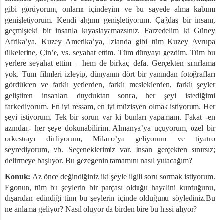
yinleri Arasındaki Bağlantı, 2. Kısım
gibi görüyorum, onların içindeyim ve bu sayede alma kabımı
m Ve Milliyetçilik
genişletiyorum. Kendi algımı genişletiyorum. Çağdaş bir insanı,
 Kimlik ve Hümanizm
geçmişteki bir insanla kıyaslayamazsınız. Farzedelim ki Güney
 Yalnızlaşma
Afrika’ya, Kuzey Amerika’ya, İzlanda gibi tüm Kuzey Avrupa
ne Yabancılaşma
ülkelerine, Çin’e, vs. seyahat ettim. Tüm dünyayı gezdim. Tüm bu
ucuların İnsan Beyni Üzerindeki Etkisi
yerlere seyahat ettim – hem de birkaç defa. Gerçekten sınırlama
yok. Tüm filmleri izleyip, dünyanın dört bir yanından fotoğrafları
Değiştiren Uyuşturucular
gördükten ve farklı yerlerden, farklı mesleklerden, farklı şeyler
efret Ediyoruz?
geliştiren insanları duyduktan sonra, her şeyi istediğimi
 Bir Fenomen Olarak Nefret
farkediyorum. En iyi ressam, en iyi müzisyen olmak istiyorum. Her
iyet Ve Sevgi
şeyi istiyorum. Tek bir sorun var ki bunları yapamam. Fakat -en
e Toplum Arasındaki İlişki
azından- her şeye dokunabilirim. Almanya’ya uçuyorum, özel bir
lizm Akımı
orkestrayı dinliyorum, Milano’ya geliyorum ve tiyatro
da Yaşamak
seyrediyorum, vb. Seçeneklerimiz var. İnsan gerçekten sınırsız;
delirmeye başlıyor. Bu gezegenin tamamını nasıl yutacağım?
Ve Sevgi
 Nefret Arasındaki İlişki
Konuk:
Az önce değindiğiniz iki şeyle ilgili soru sormak istiyorum.
e Kötüyü Ayırt Etmek
Egonun, tüm bu şeylerin bir parçası olduğu hayalini kurduğunu,
dışarıdan edindiği tüm bu şeylerin içinde olduğunu söylediniz.Bu
ğerleri ve İsrail Toplumu
ne anlama geliyor? Nasıl oluyor da birden bire bu hissi alıyor?
bi Bir Toplum İnşa Etmek