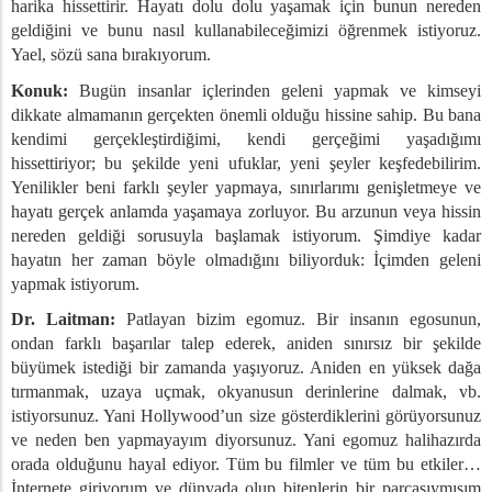
mize Girmek
harika hissettirir. Hayatı dolu dolu yaşamak için bunun nereden
e Bağlı Bir Dünyanın Tehlikeleri
geldiğini ve bunu nasıl kullanabileceğimizi öğrenmek istiyoruz.
Yael, sözü sana bırakıyorum.
z Duygular
Virüs: Endişe ile Ümit Arasında
Konuk:
Bugün insanlar içlerinden geleni yapmak ve kimseyi
virüs
dikkate almamanın gerçekten önemli olduğu hissine sahip. Bu bana
kendimi gerçekleştirdiğimi, kendi gerçeğimi yaşadığımı
irüs, Doğa ve İnsanlık
hissettiriyor; bu şekilde yeni ufuklar, yeni şeyler keşfedebilirim.
irüs, İkili Bağ
Yenilikler beni farklı şeyler yapmaya, sınırlarımı genişletmeye ve
iği Yaratmak
hayatı gerçek anlamda yaşamaya zorluyor. Bu arzunun veya hissin
 Artan Şiddet
nereden geldiği sorusuyla başlamak istiyorum. Şimdiye kadar
 ve Hasta
hayatın her zaman böyle olmadığını biliyorduk: İçimden geleni
nimizden Çıkmak Mümkün mü?
yapmak istiyorum.
ı Yaşam Biçimi
Dr. Laitman:
Patlayan bizim egomuz. Bir insanın egosunun,
e İsrail Arasındaki İlişki
ondan farklı başarılar talep ederek, aniden sınırsız bir şekilde
büyümek istediği bir zamanda yaşıyoruz. Aniden en yüksek dağa
le Yahudiler Arasındaki İlişki
tırmanmak, uzaya uçmak, okyanusun derinlerine dalmak, vb.
istiyorsunuz. Yani Hollywood’un size gösterdiklerini görüyorsunuz
ve neden ben yapmayayım diyorsunuz. Yani egomuz halihazırda
rel Düşünme
orada olduğunu hayal ediyor. Tüm bu filmler ve tüm bu etkiler…
yinleri Arasındaki Bağlantı, 1. Kısım
İnternete giriyorum ve dünyada olup bitenlerin bir parçasıymışım