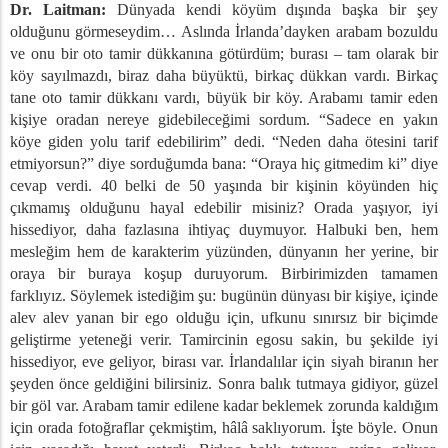
Bayramı
Dr. Laitman:
Dünyada kendi köyüm dışında başka bir şey
olduğunu görmeseydim… Aslında İrlanda’dayken arabam bozuldu
ve onu bir oto tamir dükkanına götürdüm; burası – tam olarak bir
Sırları
köy sayılmazdı, biraz daha büyüktü, birkaç dükkan vardı. Birkaç
ve İyileşme Süreci
tane oto tamir dükkanı vardı, büyük bir köy. Arabamı tamir eden
uk Duygusu
kişiye oradan nereye gidebileceğimi sordum. “Sadece en yakın
engesizlik
köye giden yolu tarif edebilirim” dedi. “Neden daha ötesini tarif
nlık
etmiyorsun?” diye sorduğumda bana: “Oraya hiç gitmedim ki” diye
arası Arenada Saldırganlık
cevap verdi. 40 belki de 50 yaşında bir kişinin köyünden hiç
ik’in Evrimi, İbrahim Dönemi
çıkmamış olduğunu hayal edebilir misiniz? Orada yaşıyor, iyi
hissediyor, daha fazlasına ihtiyaç duymuyor. Halbuki ben, hem
ik’in Gelişmesi
mesleğim hem de karakterim yüzünden, dünyanın her yerine, bir
e İletişim Ağı
oraya bir buraya koşup duruyorum. Birbirimizden tamamen
i Gerçekleştirme
farklıyız. Söylemek istediğim şu: bugünün dünyası bir kişiye, içinde
ılı Bir Ağda Yaşamak
alev alev yanan bir ego olduğu için, ufkunu sınırsız bir biçimde
geliştirme yeteneği verir. Tamircinin egosu sakin, bu şekilde iyi
ik’in Gelişimi – Bölüm 1
hissediyor, eve geliyor, birası var. İrlandalılar için siyah biranın her
ik’in Gelişmesi- Bölüm 2
şeyden önce geldiğini bilirsiniz. Sonra balık tutmaya gidiyor, güzel
bir göl var. Arabam tamir edilene kadar beklemek zorunda kaldığım
için orada fotoğraflar çekmiştim, hâlâ saklıyorum. İşte böyle. Onun
a Karşı Doğru Yaklaşım