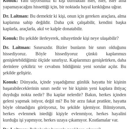
Konuk:
Yani diyorsunuz ki kişi durmadan ister, ister, ister ama
yapamayacağını hissettiği için, bir noktada hayal kırıklığına uğrar.
Dr. Laitman:
Bu demektir ki kişi, onun için gereken araçlara, alma
kaplarına sahip değildir. Daha çok çalışabilir, kendini başka
kaplarla, araçlarla, akıl ve kalple donatabilir.
Konuk:
Bu şekilde ilerleyerek, nihayetinde kişi neye ulaşabilir?
Dr. Laitman:
Sınırsızdır. Bizler bunların bir sınırı olduğunu
hissediyoruz. Böyle hissediyoruz çünkü kaplarımızı
genişletebildiğimiz ölçüde sınırlıyız. Kaplarımızı genişletirken, daha
derinlere çekiliriz ve cevabını bildiğimiz yeni sorular açılır. Bu
şekilde gelişiriz.
Konuk:
Dünyada, içinde yaşadığımız günlük hayatta bir kişinin
başarabileceklerinin sınırı nedir ve bir kişinin yeni kaplara ihtiyaç
duyduğu nokta nedir? Bu kaplar nelerdir? Bakın, herkes içinden
geleni yapmak istiyor, değil mi? Bu bir arzu fakat pratikte, hayatta
böyle olmadığını görüyoruz, bu şekilde işlemiyor. Bilmiyorum,
herkes evlenmek istediği kişiyle evlenmiyor, herkes hayalini
kurduğu işi yapmıyor, herkes uzaya çıkamıyor. Kısıtlamalar var.