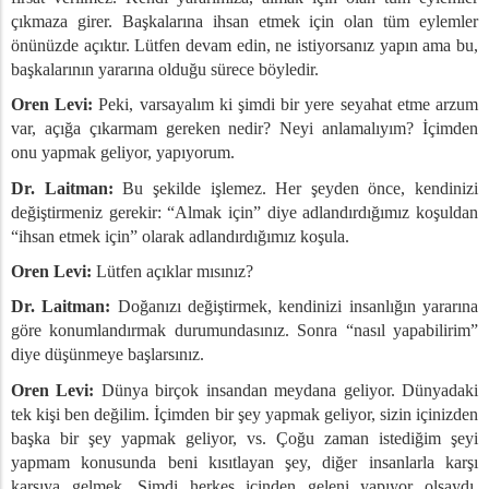
çıkmaza girer. Başkalarına ihsan etmek için olan tüm eylemler
önünüzde açıktır. Lütfen devam edin, ne istiyorsanız yapın ama bu,
başkalarının yararına olduğu sürece böyledir.
Oren Levi:
Peki, varsayalım ki şimdi bir yere seyahat etme arzum
var, açığa çıkarmam gereken nedir? Neyi anlamalıyım? İçimden
onu yapmak geliyor, yapıyorum.
Dr. Laitman:
Bu şekilde işlemez. Her şeyden önce, kendinizi
değiştirmeniz gerekir: “Almak için” diye adlandırdığımız koşuldan
“ihsan etmek için” olarak adlandırdığımız koşula.
Oren Levi:
Lütfen açıklar mısınız?
Dr. Laitman:
Doğanızı değiştirmek, kendinizi insanlığın yararına
göre konumlandırmak durumundasınız. Sonra “nasıl yapabilirim”
diye düşünmeye başlarsınız.
Oren Levi:
Dünya birçok insandan meydana geliyor. Dünyadaki
tek kişi ben değilim. İçimden bir şey yapmak geliyor, sizin içinizden
başka bir şey yapmak geliyor, vs. Çoğu zaman istediğim şeyi
yapmam konusunda beni kısıtlayan şey, diğer insanlarla karşı
karşıya gelmek. Şimdi herkes içinden geleni yapıyor olsaydı,