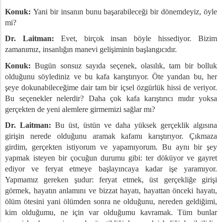
Kötülüğünün Gerçek Özü
Konuk:
Yani bir insanın bunu başarabileceği bir dönemdeyiz, öyle
 Arasındaki Barış Anlaşmaları
mi?
Dr. Laitman:
Evet, birçok insan böyle hissediyor. Bizim
zamanımız, insanlığın manevi gelişiminin başlangıcıdır.
Konuk:
Bugün sonsuz sayıda seçenek, olasılık, tam bir bolluk
in Eğitim
olduğunu söylediniz ve bu kafa karıştırıyor. Öte yandan bu, her
sun Öz Saygısı
şeye dokunabileceğime dair tam bir içsel özgürlük hissi de veriyor.
evleti'nin Gayrimeşrulaştırılması
Bu seçenekler nelerdir? Daha çok kafa karıştırıcı mıdır yoksa
mizden Gelen Destek
gerçekten de yeni alemlere girmemizi sağlar mı?
İlişki
Dr. Laitman:
Bu üst, üstün ve daha yüksek gerçeklik algısına
 Olgusu
girişin nerede olduğunu aramak kafamı karıştırıyor. Çıkmaza
imler ve Yaşam
girdim, gerçekten istiyorum ve yapamıyorum. Bu aynı bir şey
daki Deneyimler
yapmak isteyen bir çocuğun durumu gibi: ter döküyor ve gayret
nunları
ediyor ve feryat etmeye başlayıncaya kadar işe yaramıyor.
Yapmamız gereken şudur: feryat etmek, üst gerçekliğe girişi
lar
görmek, hayatın anlamını ve bizzat hayatı, hayattan önceki hayatı,
ölüm ötesini yani ölümden sonra ne olduğunu, nereden geldiğimi,
kim olduğumu, ne için var olduğumu kavramak. Tüm bunlar
YENİ HAYAT SÖYLEŞİLERİ