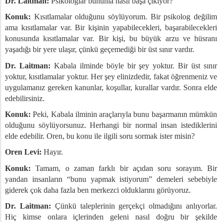
Dr. Laitman:
Psikologlar bununla nasıl başa çıkıyor?
Konuk:
Kısıtlamalar olduğunu söylüyorum. Bir psikolog değilim
ama kısıtlamalar var. Bir kişinin yapabilecekleri, başarabilecekleri
konusunda kısıtlamalar var. Bir kişi, bu büyük arzu ve hüsranı
yaşadığı bir yere ulaşır, çünkü geçemediği bir üst sınır vardır.
Dr. Laitman:
Kabala ilminde böyle bir şey yoktur. Bir üst sınır
yoktur, kısıtlamalar yoktur. Her şey elinizdedir, fakat öğrenmeniz ve
uygulamanız gereken kanunlar, koşullar, kurallar vardır. Sonra elde
edebilirsiniz.
Konuk:
Peki, Kabala ilminin araçlarıyla bunu başarmanın mümkün
olduğunu söylüyorsunuz. Herhangi bir normal insan istediklerini
elde edebilir. Oren, bu konu ile ilgili soru sormak ister misin?
Oren Levi:
Hayır.
Konuk:
Tamam, o zaman farklı bir açıdan soru sorayım. Bir
yandan insanların “bunu yapmak istiyorum” demeleri sebebiyle
giderek çok daha fazla ben merkezci olduklarını görüyoruz.
Dr. Laitman:
Çünkü taleplerinin gerçekçi olmadığını anlıyorlar.
Hiç kimse onlara içlerinden geleni nasıl doğru bir şekilde