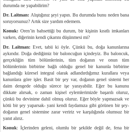
durumda ne yapabilirim?
Dr. Laitman:
Alıştığınız şeyi yapın. Bu durumda bunu neden bana
soruyorsunuz? Artık size yardım edemem.
Konuk:
Oren’in bahsettiği bu durum, bir kişinin kısıtlı imkanları
varken, diğerinin kendi çıkarını düşünmesi mi?
Dr. Laitman:
Evet, tabii ki öyle. Çünkü bu, doğa kanunlarına
aykırıdır. Doğa dediğimiz bir baloncuğun içindeyiz. Bu baloncuk,
gerçekliğin tüm bölümlerinin, tüm doğanın ve onun tüm
bölümlerinin birbirine bağlı olduğu genel bir kanunla birbirine
bağlandığı küresel integral olarak adlandırdığımız kurallara veya
kanunlara göre işler. Basit bir şey var, doğanın genel sistemi her
daim dengede olduğu sürece işe yarayabilir. Eğer bu kanunu
dikkate alırsak, o zaman kişisel eylemlerimizde başarılı oluruz,
çünkü bu devinime dahil olmuş oluruz. Eğer böyle yapmazsak ve
kötü bir şey yaparsak- yani kendi faydamıza gibi görünen bir şey-
doğanın genel sistemine zarar veririz ve karşılığında olumsuz bir
yanıt alırız.
Konuk
: İçlerinden geleni, olumlu bir şekilde değil de, fena bir