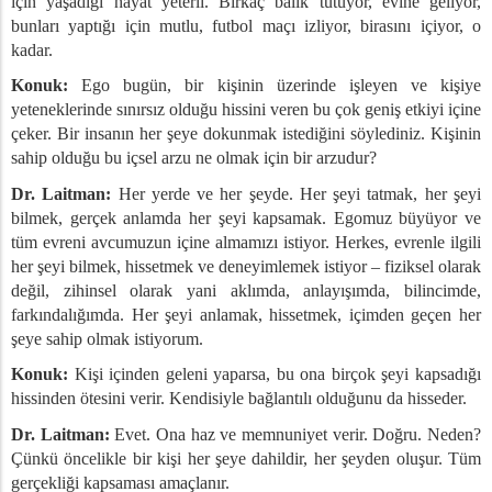
için yaşadığı hayat yeterli. Birkaç balık tutuyor, evine geliyor,
urma
bunları yaptığı için mutlu, futbol maçı izliyor, birasını içiyor, o
rma Sanatı
kadar.
aşamımızı Kontrol Edebilir miyiz?
Konuk:
Ego bugün, bir kişinin üzerinde işleyen ve kişiye
 Bir Model Olarak İnsan Vücudu
yeteneklerinde sınırsız olduğu hissini veren bu çok geniş etkiyi içine
Vücudu
çeker. Bir insanın her şeye dokunmak istediğini söylediniz. Kişinin
lik ve Kötümserlik
sahip olduğu bu içsel arzu ne olmak için bir arzudur?
ı
Dr. Laitman:
Her yerde ve her şeyde. Her şeyi tatmak, her şeyi
 Arasındaki İlişkiler
bilmek, gerçek anlamda her şeyi kapsamak. Egomuz büyüyor ve
in Hayatlarımızdaki Etkisi
tüm evreni avcumuzun içine almamızı istiyor. Herkes, evrenle ilgili
cenin Gücü
her şeyi bilmek, hissetmek ve deneyimlemek istiyor – fiziksel olarak
e Zaman Ayırma
değil, zihinsel olarak yani aklımda, anlayışımda, bilincimde,
farkındalığımda. Her şeyi anlamak, hissetmek, içimden geçen her
ji ve Kabala Arasındaki Fark
şeye sahip olmak istiyorum.
den Geleni Yapmak
Konuk:
Kişi içinden geleni yaparsa, bu ona birçok şeyi kapsadığı
rasında Sevgi
hissinden ötesini verir. Kendisiyle bağlantılı olduğunu da hisseder.
 İhtiyacı
Dr. Laitman:
Evet. Ona haz ve memnuniyet verir. Doğru. Neden?
zm
Çünkü öncelikle bir kişi her şeye dahildir, her şeyden oluşur. Tüm
e Toplum Arasındaki İlişki
gerçekliği kapsaması amaçlanır.