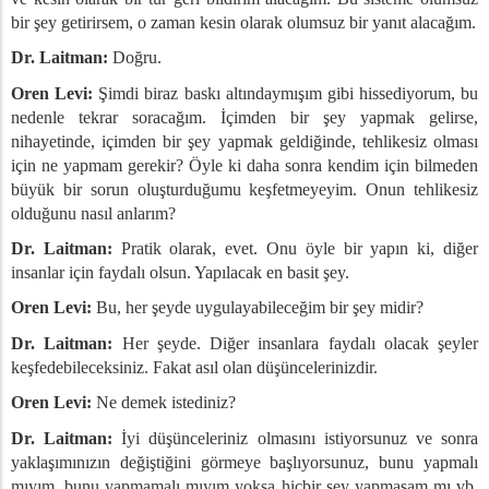
bir şey getirirsem, o zaman kesin olarak olumsuz bir yanıt alacağım.
Dr. Laitman:
Doğru.
Oren Levi:
Şimdi biraz baskı altındaymışım gibi hissediyorum, bu
nedenle tekrar soracağım. İçimden bir şey yapmak gelirse,
nihayetinde, içimden bir şey yapmak geldiğinde, tehlikesiz olması
için ne yapmam gerekir? Öyle ki daha sonra kendim için bilmeden
büyük bir sorun oluşturduğumu keşfetmeyeyim. Onun tehlikesiz
olduğunu nasıl anlarım?
Dr. Laitman:
Pratik olarak, evet. Onu öyle bir yapın ki, diğer
insanlar için faydalı olsun. Yapılacak en basit şey.
Oren Levi:
Bu, her şeyde uygulayabileceğim bir şey midir?
Dr. Laitman:
Her şeyde. Diğer insanlara faydalı olacak şeyler
keşfedebileceksiniz. Fakat asıl olan düşüncelerinizdir.
Oren Levi:
Ne demek istediniz?
Dr. Laitman:
İyi düşünceleriniz olmasını istiyorsunuz ve sonra
yaklaşımınızın değiştiğini görmeye başlıyorsunuz, bunu yapmalı
mıyım, bunu yapmamalı mıyım yoksa hiçbir şey yapmasam mı vb.