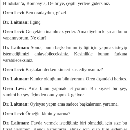
Hindistan’a, Bombay’a, Delhi’ye, çeşitli yerlere gidersiniz.
Oren Levi:
Ben oradaydım, güzel.
Dr. Laitman:
İlginç.
Oren Levi:
Gerçekten inanılmaz yerler. Ama diyelim ki şu an bunu
yapamıyorum. Ne olur?
Dr. Laitman:
Sonra, bunu başkalarının iyiliği için yapmak isteyip
istemediğimizi anlayabileceksiniz. Kesinlikle bunun farkına
varabileceksiniz.
Oren Levi:
Başkaları derken kimleri kastediyorsunuz?
Dr. Laitman:
Kimler olduğunu bilmiyorum. Oren dışındaki herkes.
Oren Levi:
Ama bunu yapmak istiyorum. Bu kişisel bir şey,
samimi bir şey. İçimden onu yapmak geliyor.
Dr. Laitman:
Öyleyse yapın ama sadece başkalarının yararına.
Oren Levi:
Örneğin kimin yararına?
Dr. Laitman:
Fayda vermek istediğiniz biri olmadığı için size bu
fırsat verilmez. Kendi yararımıza, almak için olan tüm eylemler