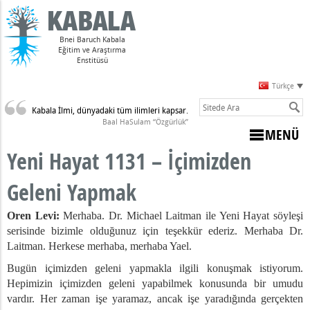
Bnei Baruch Kabala
Eğitim ve Araştırma
Enstitüsü
Türkçe
Kabala İlmi, dünyadaki tüm ilimleri kapsar.
Sulam)
Baal HaSulam “Özgürlük”
MENÜ
Yeni Hayat 1131 – İçimizden
Geleni Yapmak
Oren Levi:
Merhaba. Dr. Michael Laitman ile Yeni Hayat söyleşi
serisinde bizimle olduğunuz için teşekkür ederiz. Merhaba Dr.
Laitman
. Herkese merhaba, merhaba Yael.
Bugün içimizden geleni yapmakla ilgili konuşmak istiyorum.
Hepimizin içimizden geleni yapabilmek konusunda bir umudu
yunu Şekillendirmek
vardır. Her zaman işe yaramaz, ancak işe yaradığında gerçekten