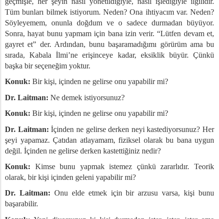
geçmişle, her şeyin nasıl yönetildiğiyle, nasıl işlediğiyle ilgilidir.
Tüm bunları bilmek istiyorum. Neden? Ona ihtiyacım var. Neden?
Söyleyemem, onunla doğdum ve o sadece durmadan büyüyor.
Sonra, hayat bunu yapmam için bana izin verir. “Lütfen devam et,
gayret et” der. Ardından, bunu başaramadığımı görürüm ama bu
sırada, Kabala İlmi’ne erişinceye kadar, eksiklik büyür. Çünkü
başka bir seçeneğim yoktur.
Konuk:
Bir kişi, içinden ne gelirse onu yapabilir mi?
Dr. Laitman:
Ne demek istiyorsunuz?
Konuk:
Bir kişi, içinden ne gelirse onu yapabilir mi?
Dr. Laitman:
İçinden ne gelirse derken neyi kastediyorsunuz? Her
şeyi yapamaz. Çatıdan atlayamam, fiziksel olarak bu bana uygun
değil. İçinden ne gelirse derken kastettiğiniz nedir?
aki Anlamları
Konuk:
Kimse bunu yapmak istemez çünkü zararlıdır. Teorik
olarak, bir kişi içinden geleni yapabilir mi?
Dr. Laitman:
Onu elde etmek için bir arzusu varsa, kişi bunu
başarabilir.