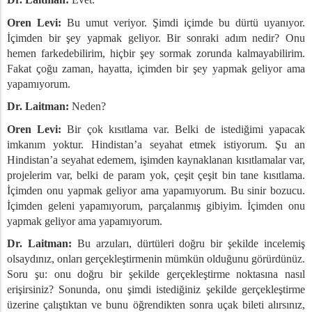
Oren Levi:
Bu umut veriyor. Şimdi içimde bu dürtü uyanıyor.
İçimden bir şey yapmak geliyor. Bir sonraki adım nedir? Onu
hemen farkedebilirim, hiçbir şey sormak zorunda kalmayabilirim.
Fakat çoğu zaman, hayatta, içimden bir şey yapmak geliyor ama
yapamıyorum.
Dr. Laitman:
Neden?
Oren Levi:
Bir çok kısıtlama var. Belki de istediğimi yapacak
imkanım yoktur. Hindistan’a seyahat etmek istiyorum. Şu an
Hindistan’a seyahat edemem, işimden kaynaklanan kısıtlamalar var,
projelerim var, belki de param yok, çeşit çeşit bin tane kısıtlama.
İçimden onu yapmak geliyor ama yapamıyorum. Bu sinir bozucu.
İçimden geleni yapamıyorum, parçalanmış gibiyim. İçimden onu
yapmak geliyor ama yapamıyorum.
Dr. Laitman:
Bu arzuları, dürtüleri doğru bir şekilde incelemiş
olsaydınız, onları gerçekleştirmenin mümkün olduğunu görürdünüz.
Soru şu: onu doğru bir şekilde gerçekleştirme noktasına nasıl
erişirsiniz? Sonunda, onu şimdi istediğiniz şekilde gerçekleştirme
üzerine çalıştıktan ve bunu öğrendikten sonra uçak bileti alırsınız,