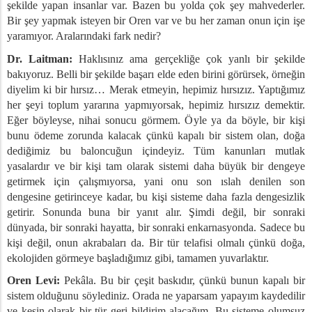
şekilde yapan insanlar var. Bazen bu yolda çok şey mahvederler.
Bir şey yapmak isteyen bir Oren var ve bu her zaman onun için işe
yaramıyor. Aralarındaki fark nedir?
Dr. Laitman:
Haklısınız ama gerçekliğe çok yanlı bir şekilde
bakıyoruz. Belli bir şekilde başarı elde eden birini görürsek, örneğin
diyelim ki bir hırsız… Merak etmeyin, hepimiz hırsızız. Yaptığımız
her şeyi toplum yararına yapmıyorsak, hepimiz hırsızız demektir.
Eğer böyleyse, nihai sonucu görmem. Öyle ya da böyle, bir kişi
bunu ödeme zorunda kalacak çünkü kapalı bir sistem olan, doğa
dediğimiz bu baloncuğun içindeyiz. Tüm kanunları mutlak
yasalardır ve bir kişi tam olarak sistemi daha büyük bir dengeye
getirmek için çalışmıyorsa, yani onu son ıslah denilen son
dengesine getirinceye kadar, bu kişi sisteme daha fazla dengesizlik
getirir. Sonunda buna bir yanıt alır. Şimdi değil, bir sonraki
dünyada, bir sonraki hayatta, bir sonraki enkarnasyonda. Sadece bu
kişi değil, onun akrabaları da. Bir tür telafisi olmalı çünkü doğa,
ekolojiden görmeye başladığımız gibi, tamamen yuvarlaktır.
Oren Levi:
Pekâla. Bu bir çeşit baskıdır, çünkü bunun kapalı bir
sistem olduğunu söylediniz. Orada ne yaparsam yapayım kaydedilir
ve kesin olarak bir tür geri bildirim alacağım. Bu sisteme olumsuz