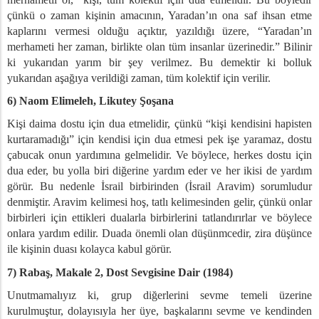
çünkü o zaman kişinin amacının, Yaradan’ın ona saf ihsan etme
kaplarını vermesi olduğu açıktır, yazıldığı üzere, “Yaradan’ın
merhameti her zaman, birlikte olan tüm insanlar üzerinedir.” Bilinir
ki yukarıdan yarım bir şey verilmez. Bu demektir ki bolluk
yukarıdan aşağıya verildiği zaman, tüm kolektif için verilir.
6) Naom Elimeleh, Likutey Şoşana
Kişi daima dostu için dua etmelidir, çünkü “kişi kendisini hapisten
kurtaramadığı” için kendisi için dua etmesi pek işe yaramaz, dostu
çabucak onun yardımına gelmelidir. Ve böylece, herkes dostu için
dua eder, bu yolla biri diğerine yardım eder ve her ikisi de yardım
görür. Bu nedenle İsrail birbirinden (İsrail Aravim) sorumludur
denmiştir. Aravim kelimesi hoş, tatlı kelimesinden gelir, çünkü onlar
birbirleri için ettikleri dualarla birbirlerini tatlandırırlar ve böylece
onlara yardım edilir. Duada önemli olan düşünmcedir, zira düşünce
ile kişinin duası kolayca kabul görür.
7) Rabaş, Makale 2, Dost Sevgisine Dair (1984)
Unutmamalıyız ki, grup diğerlerini sevme temeli üzerine
kurulmuştur, dolayısıyla her üye, başkalarını sevme ve kendinden