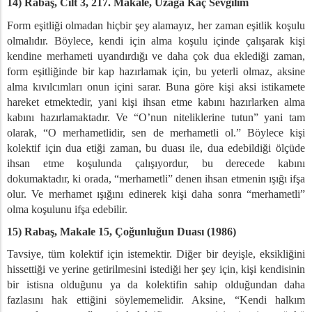
14) Rabaş, Cilt 3, 217. Makale, Uzağa Kaç Sevgilim
Form eşitliği olmadan hiçbir şey alamayız, her zaman eşitlik koşulu
olmalıdır. Böylece, kendi için alma koşulu içinde çalışarak kişi
kendine merhameti uyandırdığı ve daha çok dua eklediği zaman,
form eşitliğinde bir kap hazırlamak için, bu yeterli olmaz, aksine
alma kıvılcımları onun içini sarar. Buna göre kişi aksi istikamete
hareket etmektedir, yani kişi ihsan etme kabını hazırlarken alma
kabını hazırlamaktadır. Ve “O’nun niteliklerine tutun” yani tam
olarak, “O merhametlidir, sen de merhametli ol.” Böylece kişi
kolektif için dua etiği zaman, bu duası ile, dua edebildiği ölçüde
ihsan etme koşulunda çalışıyordur, bu derecede kabını
dokumaktadır, ki orada, “merhametli” denen ihsan etmenin ışığı ifşa
olur. Ve merhamet ışığını edinerek kişi daha sonra “merhametli”
olma koşulunu ifşa edebilir.
15) Rabaş, Makale 15,
Çoğunluğun Duası (1986)
Tavsiye, tüm kolektif için istemektir. Diğer bir deyişle, eksikliğini
hissettiği ve yerine getirilmesini istediği her şey için, kişi kendisinin
bir istisna olduğunu ya da kolektifin sahip olduğundan daha
fazlasını hak ettiğini söylememelidir. Aksine, “Kendi halkım