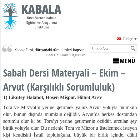
Bnei Baruch Kabala
Eğitim ve Araştırma
Enstitüsü
Türkçe
Kabala İlmi, dünyadaki tüm ilimleri kapsar.
Sulam)
Baal HaSulam “Özgürlük”
MENÜ
Sabah Dersi Materyali – Ekim –
Arvut (Karşılıklı Sorumluluk)
1) Likutey Halahot, Hoşen Mişpat, Hilhot Arev
Tora ve Mitzvot’u yerine getirmek yalnız Arvut yoluyla mümkün
olur, bunun dışında mümkün değildir. Arvut’da herkes dostundan
ak – Yaradan’ın Yüceliğinin Eksikliğini Aramızda İfşa Etmek
sorumlu olur ki bu Tora’yı yerine getirmenin özüdür, arzulan şey
cak - Kabala İlmini Doğru Şekilde Çalışmak
birlik yoluyla olur. Bu nedenle Tora ve Mitzot’u üstelenmek isteyen
ubat - Yaradan’ın Yüceliğini Gözümüzde Arttırmak
kişi kendisini İsrail topluluğuna, büyük bir birlik içinde, dâhil