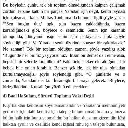
Bu böyledir, çünkü tek bir toplum olmadığından kalpten çalışmak
zordur. Tersine kalbin bir parçası Yaradan için değil, kendi faydası
için çalışmada kalır. Midraş Tanhuma’da bununla ilgili şöyle yazar:
“’Sen bugün dur,’ tıpkı gün bazen ışıldadığında, bazen
karardığındaki gibi, böylece o seninledir. Senin için karanlık
olduğunda, dünyanın ışığı senin için parlayacak, tıpkı şöyle
söylendiği gibi ‘Ve Yaradan senin üzerinde sonsuz bir ışık olacak.’
Ne zaman? Tek bir toplum olduğun zaman, şöyle yazdığı gibi:
‘Bugünde her biriniz yaşıyorsunuz.’ İnsan bir demet dalı eline alsa,
hepsini bir seferde kırabilir mi? Fakat teker teker ele aldığında bir
bebek bile onları kırabilir. Benzer şekilde, tek bir ulus olmadan
kurtulamayacağız, şöyle söylendiği gibi, “O günlerde ve o
zamanda, Yaradan der ki: ‘İnsanoğlu bir araya gelecek.’ Böylece,
birleştiklerinde Kutsallığın yüzünü edinecekler.”
4) Baal HaSulam, Sürüyü Toplama Vakti Değil
aki Anlamları
Kişi halktan kendisini soyutlamamalıdır ve Yaratan’a memnuniyeti
getirmek için dahi kendisi için talepte bulunmamalıdır ama yalnızca
bütün halk için bunu yapmalıdır, bu halkın duasının gizemidir. Kişi
halktan ayrılır ve özellikle kendi kişisel ruhu için talepte bulunursa,