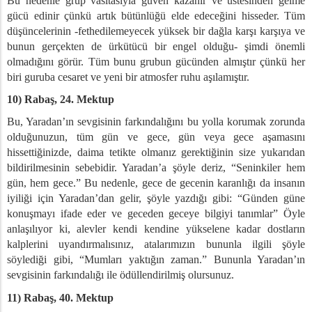
Bu nedenle grup vasıtasıyla güven kazanır ve üstesinden gelme
gücü edinir çünkü artık bütünlüğü elde edeceğini hisseder. Tüm
düşüncelerinin -fethedilemeyecek yüksek bir dağla karşı karşıya ve
bunun gerçekten de ürkütücü bir engel olduğu- şimdi önemli
olmadığını görür. Tüm bunu grubun gücünden almıştır çünkü her
biri guruba cesaret ve yeni bir atmosfer ruhu aşılamıştır.
10) Rabaş, 24. Mektup
Bu, Yaradan’ın sevgisinin farkındalığını bu yolla korumak zorunda
olduğunuzun, tüm gün ve gece, gün veya gece aşamasını
hissettiğinizde, daima tetikte olmanız gerektiğinin size yukarıdan
bildirilmesinin sebebidir. Yaradan’a şöyle deriz, “Seninkiler hem
gün, hem gece.” Bu nedenle, gece de gecenin karanlığı da insanın
iyiliği için Yaradan’dan gelir, şöyle yazdığı gibi: “Günden güne
konuşmayı ifade eder ve geceden geceye bilgiyi tanımlar” Öyle
anlaşılıyor ki, alevler kendi kendine yükselene kadar dostların
kalplerini uyandırmalısınız, atalarımızın bununla ilgili şöyle
söylediği gibi, “Mumları yaktığın zaman.” Bununla Yaradan’ın
sevgisinin farkındalığı ile ödüllendirilmiş olursunuz.
11) Rabaş, 40. Mektup