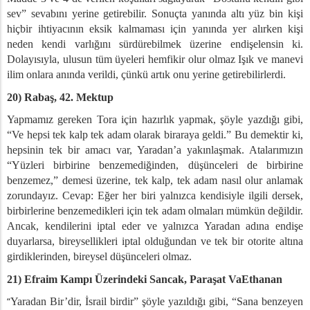
sev” sevabını yerine getirebilir. Sonuçta yanında altı yüz bin kişi
hiçbir ihtiyacının eksik kalmaması için yanında yer alırken kişi
neden kendi varlığını sürdürebilmek üzerine endişelensin ki.
Dolayısıyla, ulusun tüm üyeleri hemfikir olur olmaz Işık ve manevi
ilim onlara anında verildi, çünkü artık onu yerine getirebilirlerdi.
20) Rabaş, 42. Mektup
Yapmamız gereken Tora için hazırlık yapmak, şöyle yazdığı gibi,
“Ve hepsi tek kalp tek adam olarak biraraya geldi.” Bu demektir ki,
hepsinin tek bir amacı var, Yaradan’a yakınlaşmak. Atalarımızın
“Yüzleri birbirine benzemediğinden, düşünceleri de birbirine
benzemez,” demesi üzerine, tek kalp, tek adam nasıl olur anlamak
zorundayız. Cevap: Eğer her biri yalnızca kendisiyle ilgili dersek,
birbirlerine benzemedikleri için tek adam olmaları mümkün değildir.
Ancak, kendilerini iptal eder ve yalnızca Yaradan adına endişe
duyarlarsa, bireysellikleri iptal olduğundan ve tek bir otorite altına
girdiklerinden, bireysel düşünceleri olmaz.
21) Efraim Kampı Üzerindeki Sancak, Paraşat VaEthanan
“
Yaradan Bir’dir, İsrail birdir” şöyle yazıldığı gibi, “Sana benzeyen