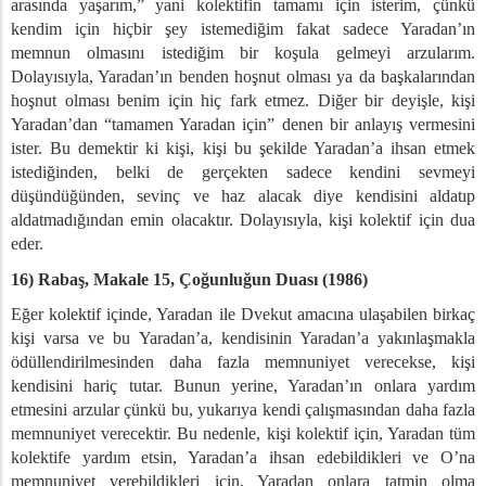
arasında yaşarım,” yani kolektifin tamamı için isterim, çünkü
kendim için hiçbir şey istemediğim fakat sadece Yaradan’ın
memnun olmasını istediğim bir koşula gelmeyi arzularım.
Dolayısıyla, Yaradan’ın benden hoşnut olması ya da başkalarından
hoşnut olması benim için hiç fark etmez. Diğer bir deyişle, kişi
Yaradan’dan “tamamen Yaradan için” denen bir anlayış vermesini
ister. Bu demektir ki kişi, kişi bu şekilde Yaradan’a ihsan etmek
istediğinden, belki de gerçekten sadece kendini sevmeyi
düşündüğünden, sevinç ve haz alacak diye kendisini aldatıp
aldatmadığından emin olacaktır. Dolayısıyla, kişi kolektif için dua
eder.
16) Rabaş, Makale 15,
Çoğunluğun Duası (1986)
Eğer kolektif içinde, Yaradan ile Dvekut amacına ulaşabilen birkaç
kişi varsa ve bu Yaradan’a, kendisinin Yaradan’a yakınlaşmakla
ödüllendirilmesinden daha fazla memnuniyet verecekse, kişi
kendisini hariç tutar. Bunun yerine, Yaradan’ın onlara yardım
etmesini arzular çünkü bu, yukarıya kendi çalışmasından daha fazla
memnuniyet verecektir. Bu nedenle, kişi kolektif için, Yaradan tüm
kolektife yardım etsin, Yaradan’a ihsan edebildikleri ve O’na
memnuniyet verebildikleri için, Yaradan onlara tatmin olma