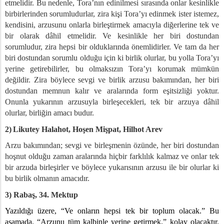
Mart – Teslim Olmak (Boyun Eğmek)
etmelidir. Bu nedenle, Tora’nın edinilmesi sırasında onlar kesinlikle
yıs - Mutlak Sıfır
birbirlerinden sorumludurlar, zira kişi Tora’yı edinmek ister istemez,
kendisini, arzusunu onlarla birleştirmek amacıyla diğerlerine tek ve
Temmuz - Onlu Tam Bir HaVaYaH’dır
bir olarak dâhil etmelidir. Ve kesinlikle her biri dostundan
mmuz - Yaradan’ın Yüceliği İçin Eksiklik
sorumludur, zira hepsi bir olduklarında önemlidirler. Ve tam da her
 Temmuz - Yükseliş Durumunda Düşüşten Öğrenmek
biri dostundan sorumlu olduğu için ki birlik olurlar, bu yolla Tora’yı
Temmuz - DUA 1
yerine getirebilirler, bu olmaksızın Tora’yı korumak mümkün
ğustos - Düşüş Zamanında Nasıl Hareket Edilir
değildir. Zira böylece sevgi ve birlik arzusu bakımından, her biri
ğustos - O’ndan Başkası Yok
dostundan memnun kalır ve aralarında form eşitsizliği yoktur.
im - Arvut (Karşılıklı Sorumluluk)
Onunla yukarının arzusuyla birleşecekleri, tek bir arzuya dâhil
olurlar, birliğin amacı budur.
asım - İhsan Etmenin Eksikliğini Yaşamak
Kasım - Kalbin Katılaşması – Yaradan İçin Özlem Duymaya Davet
2)
Likutey Halahot, Hoşen Mişpat, Hilhot Arev
alık - Mantık Ötesi İnanç İçindeki Çalışma
Arzu bakımından; sevgi ve birleşmenin özünde, her biri dostundan
alık - Onlunun Merkezi – İsrail Kongresine Hazırlık
hoşnut olduğu zaman aralarında hiçbir farklılık kalmaz ve onlar tek
alık - Kişinin kendisini Çevresinin Üstüne Yükseltmesinin Koşulla
bir arzuda birleşirler ve böylece yukarısının arzusu ile bir olurlar ki
alık - Dua 2
bu birlik olmanın amacıdır.
3) Rabaş, 34. Mektup
Yazıldığı üzere, “Ve onların hepsi tek bir toplum olacak.” Bu
aşamada, “Arzunu tüm kalbinle yerine getirmek,” kolay olacaktır.