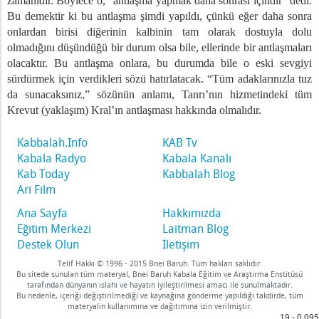
zamanıdır. Böylece o, “antlaşma yapmak daha sonrası içindir” dedi.
Bu demektir ki bu antlaşma şimdi yapıldı, çünkü eğer daha sonra
onlardan birisi diğerinin kalbinin tam olarak dostuyla dolu
olmadığını düşündüğü bir durum olsa bile, ellerinde bir antlaşmaları
olacaktır. Bu antlaşma onlara, bu durumda bile o eski sevgiyi
sürdürmek için verdikleri sözü hatırlatacak. “Tüm adaklarınızla tuz
da sunacaksınız,” sözünün anlamı, Tanrı’nın hizmetindeki tüm
Krevut (yaklaşım) Kral’ın antlaşması hakkında olmalıdır.
Kabbalah.Info
KAB Tv
Kabala Radyo
Kabala Kanalı
Kab Today
Kabbalah Blog
Ari Film
Ana Sayfa
Hakkımızda
Eğitim Merkezi
Laitman Blog
Destek Olun
İletişim
Telif Hakkı © 1996 - 2015 Bnei Baruh. Tüm hakları saklıdır.
Bu sitede sunulan tüm materyal, Bnei Baruh Kabala Eğitim ve Araştırma Enstitüsü
tarafından dünyanın ıslahı ve hayatın iyileştirilmesi amacı ile sunulmaktadır.
Bu nedenle, içeriği değiştirilmediği ve kaynağına gönderme yapıldığı takdirde, tüm
materyalin kullanımına ve dağıtımına izin verilmiştir.
19 - 0,095