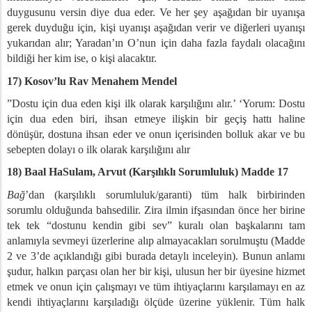
duygusunu versin diye dua eder. Ve her şey aşağıdan bir uyanışa
gerek duyduğu için, kişi uyanışı aşağıdan verir ve diğerleri uyanışı
yukarıdan alır; Yaradan’ın O’nun için daha fazla faydalı olacağını
bildiği her kim ise, o kişi alacaktır.
17) Kosov’lu Rav Menahem Mendel
”Dostu için dua eden kişi ilk olarak karşılığını alır.’ ‘Yorum: Dostu
için dua eden biri, ihsan etmeye ilişkin bir geçiş hattı haline
dönüşür, dostuna ihsan eder ve onun içerisinden bolluk akar ve bu
sebepten dolayı o ilk olarak karşılığını alır
18) Baal HaSulam, Arvut (Karşılıklı Sorumluluk) Madde 17
Bağ
’dan (karşılıklı sorumluluk/garanti) tüm halk birbirinden
sorumlu olduğunda bahsedilir. Zira ilmin ifşasından önce her birine
tek tek “dostunu kendin gibi sev” kuralı olan başkalarını tam
anlamıyla sevmeyi üzerlerine alıp almayacakları sorulmuştu (Madde
2 ve 3’de açıklandığı gibi burada detaylı inceleyin). Bunun anlamı
şudur, halkın parçası olan her bir kişi, ulusun her bir üyesine hizmet
etmek ve onun için çalışmayı ve tüm ihtiyaçlarını karşılamayı en az
kendi ihtiyaçlarını karşıladığı ölçüde üzerine yüklenir. Tüm halk