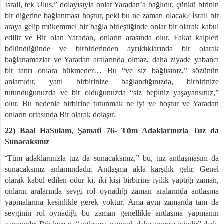
İsrail, tek Ulus,” dolayısıyla onlar Yaradan’a bağlıdır, çünkü birinin
bir diğerine bağlanması hoştur, peki bu ne zaman olacak? İsrail bir
araya gelip mükemmel bir bağla birleştiğinde onlar bir olarak kabul
edilir ve Bir olan Yaradan, onların arasında olur. Fakat kalpleri
bölündüğünde ve birbirlerinden ayrıldıklarında bir olarak
bağlanamazlar ve Yaradan aralarında olmaz, daha ziyade yabancı
bir tanrı onlara hükmeder… Bu “ve siz bağlısınız,” sözünün
anlamıdır, yani birbirinize bağlandığınızda, birbirinize
tutunduğunuzda ve bir olduğunuzda “siz hepiniz yaşayansınız,”
olur. Bu nedenle birbirine tutunmak ne iyi ve hoştur ve Yaradan
onların ortasında Bir olarak dolaşır.
22) Baal HaSulam, Şamati
76- Tüm Adaklarınızla Tuz da
Sunacaksınız
“
Tüm adaklarınızla tuz da sunacaksınız,” bu, tuz antlaşmasını da
sunacaksınız anlamındadır. Antlaşma akla karşılık gelir. Genel
olarak kabul edilen odur ki, iki kişi birbirine iyilik yaptığı zaman,
onların aralarında sevgi rol oynadığı zaman aralarında antlaşma
yapmalarına kesinlikle gerek yoktur. Ama aynı zamanda tam da
sevginin rol oynadığı bu zaman genellikle antlaşma yapmanın