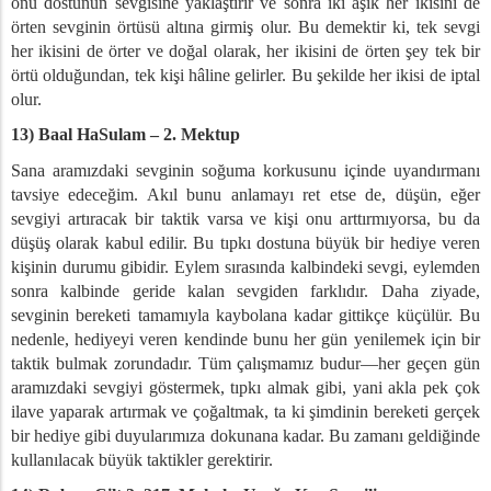
onu dostunun sevgisine yaklaştırır ve sonra iki âşık her ikisini de
örten sevginin örtüsü altına girmiş olur. Bu demektir ki, tek sevgi
her ikisini de örter ve doğal olarak, her ikisini de örten şey tek bir
örtü olduğundan, tek kişi hâline gelirler. Bu şekilde her ikisi de iptal
olur.
13) Baal HaSulam – 2. Mektup
Sana aramızdaki sevginin soğuma korkusunu içinde uyandırmanı
tavsiye edeceğim. Akıl bunu anlamayı ret etse de, düşün, eğer
sevgiyi artıracak bir taktik varsa ve kişi onu arttırmıyorsa, bu da
düşüş olarak kabul edilir. Bu tıpkı dostuna büyük bir hediye veren
kişinin durumu gibidir. Eylem sırasında kalbindeki sevgi, eylemden
sonra kalbinde geride kalan sevgiden farklıdır. Daha ziyade,
sevginin bereketi tamamıyla kaybolana kadar gittikçe küçülür. Bu
nedenle, hediyeyi veren kendinde bunu her gün yenilemek için bir
taktik bulmak zorundadır. Tüm çalışmamız budur—her geçen gün
aramızdaki sevgiyi göstermek, tıpkı almak gibi, yani akla pek çok
ilave yaparak artırmak ve çoğaltmak, ta ki şimdinin bereketi gerçek
bir hediye gibi duyularımıza dokunana kadar. Bu zamanı geldiğinde
kullanılacak büyük taktikler gerektirir.