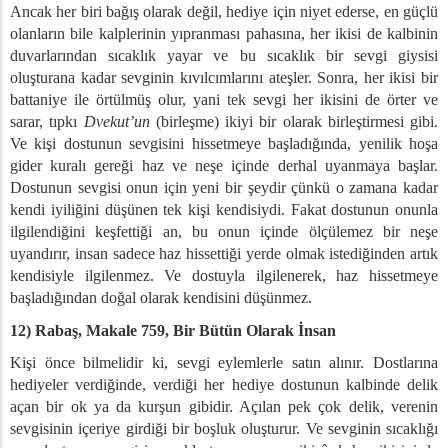
Ancak her biri bağış olarak değil, hediye için niyet ederse, en güçlü
olanların bile kalplerinin yıpranması pahasına, her ikisi de kalbinin
duvarlarından sıcaklık yayar ve bu sıcaklık bir sevgi giysisi
oluşturana kadar sevginin kıvılcımlarını ateşler. Sonra, her ikisi bir
battaniye ile örtülmüş olur, yani tek sevgi her ikisini de örter ve
sarar, tıpkı
Dvekut’un
(birleşme) ikiyi bir olarak birleştirmesi gibi.
Ve kişi dostunun sevgisini hissetmeye başladığında, yenilik hoşa
gider kuralı gereği haz ve neşe içinde derhal uyanmaya başlar.
Dostunun sevgisi onun için yeni bir şeydir çünkü o zamana kadar
kendi iyiliğini düşünen tek kişi kendisiydi. Fakat dostunun onunla
ilgilendiğini keşfettiği an, bu onun içinde ölçülemez bir neşe
uyandırır, insan sadece haz hissettiği yerde olmak istediğinden artık
kendisiyle ilgilenmez. Ve dostuyla ilgilenerek, haz hissetmeye
başladığından doğal olarak kendisini düşünmez.
12) Rabaş, Makale 759, Bir Bütün Olarak İnsan
Kişi önce bilmelidir ki, sevgi eylemlerle satın alınır. Dostlarına
hediyeler verdiğinde, verdiği her hediye dostunun kalbinde delik
açan bir ok ya da kurşun gibidir. Açılan pek çok delik, verenin
sevgisinin içeriye girdiği bir boşluk oluşturur. Ve sevginin sıcaklığı