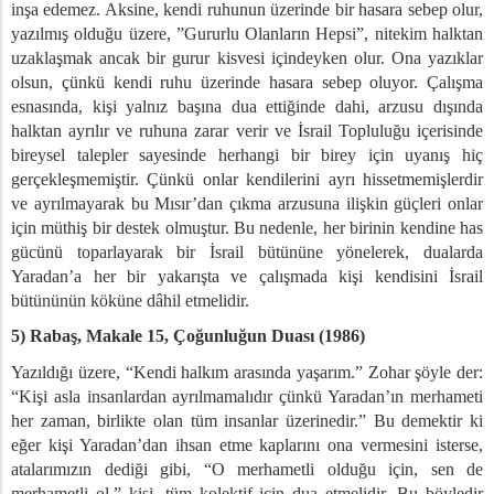
inşa edemez. Aksine, kendi ruhunun üzerinde bir hasara sebep olur,
yazılmış olduğu üzere, ”Gururlu Olanların Hepsi”, nitekim halktan
uzaklaşmak ancak bir gurur kisvesi içindeyken olur. Ona yazıklar
olsun, çünkü kendi ruhu üzerinde hasara sebep oluyor. Çalışma
esnasında, kişi yalnız başına dua ettiğinde dahi, arzusu dışında
halktan ayrılır ve ruhuna zarar verir ve İsrail Topluluğu içerisinde
bireysel talepler sayesinde herhangi bir birey için uyanış hiç
gerçekleşmemiştir. Çünkü onlar kendilerini ayrı hissetmemişlerdir
ve ayrılmayarak bu Mısır’dan çıkma arzusuna ilişkin güçleri onlar
için müthiş bir destek olmuştur. Bu nedenle, her birinin kendine has
gücünü toparlayarak bir İsrail bütününe yönelerek, dualarda
Yaradan’a her bir yakarışta ve çalışmada kişi kendisini İsrail
bütününün köküne dâhil etmelidir.
5) Rabaş, Makale 15,
Çoğunluğun Duası (1986)
Yazıldığı üzere, “Kendi halkım arasında yaşarım.” Zohar şöyle der:
“Kişi asla insanlardan ayrılmamalıdır çünkü Yaradan’ın merhameti
her zaman, birlikte olan tüm insanlar üzerinedir.” Bu demektir ki
eğer kişi Yaradan’dan ihsan etme kaplarını ona vermesini isterse,
atalarımızın dediği gibi, “O merhametli olduğu için, sen de
merhametli ol,” kişi, tüm kolektif için dua etmelidir. Bu böyledir