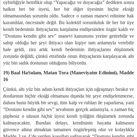
oybirliğiyle hemfikir olup “Yapacağız ve duyacağız” dedikten sonra
halkın her bir üyesi, her bir diğer üyesinin hiçbir eksiği
olmamasından sorumlu oldu. Sadece o zaman manevi edinime hak
kazandılar, öncesinde değil. Bu kolektif sorumluluk ile her bir üye
kendi bedeninin ihtiyaçlarını karşılama endişesinden özgür kaldı ve
“Dostunu kendin gibi sev” manevi kanununu yerine getirebilir ve
sahip olduğu her şeyi ihtiyacı olan kişiye tam anlamıyla verebilir
hale geldi, zira artık kendi bedeninin ihtiyaçlarını düşünmek
zorunda değildi, çünkü etrafında onun ihtiyaçlarını karşılayacak altı
yüz bin sadık dostunun olduğunu biliyordu.
19) Baal HaSulam, Matan Tora (Maneviyatın Edinimi), Madde
16
Çünkü, altı yüz bin adam kendi ihtiyaçları için uğraşmayı bırakır ve
dostlarının hiçbir eksiği olmaması dışında bir şeye endişelenmezse,
dahası bunu büyük bir sevgi, tüm kalp ve ruhları ile yaparlarsa, yani
“Dostunu kendin gibi sev” sevabının gerçek anlamıyla, o zaman hiç
şüphesiz o ulusun hiçbir üyesi kendi iyiliğini düşünmek zorunda
kalmayacaktır. Bundan dolayı, kendisinin hayatta kalmasını
güvence altına almaktan tamamen özgürleşmiş olur ve kolaylıkla
Madde 3 ve 4’de verilen koşulları sağlayarak “Dostunu kendin gibi