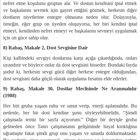
nefret etme koşulunu gruptan alır. Ve dostun kendisini iptal etmek
ve başkalarını sevmek için gayret ettiğini görmek, herkesin diğer
dostların niyetlerine entegre olmasına neden olur. Dolayısıyla,
örneğin, eğer grup on üyeden oluşuyorsa, her biri kendini iptal
etmeyi, kendinden nefret etmeyi ve başkalarını sevmeyi uygulamak
için on güce sahip olur.
8) Rabaş, Makale 2, Dost Sevgisine Dair
Kişi kalbindeki sevgiyi dostlarına karşı açığa çıkardığında, onları
uyandırır ve böylece onlar da dost sevgisini hisseder. Bundaki fayda
şudur ki, herkesin sevgi gücü diğer herkese entegre olduğundan,
dost sevgisini daha güçlü olarak uygulama fırsatını elde ederler.
9) Rabaş, Makale 30, Dostlar Meclisinde Ne Aranmalıdır
(1988)
Her biri gruba yaşam ruhu ve umut verip, enerji aşılamalıdır. Bu
nedenle, her bir dost kendine şunu söyleyebilmelidir, “Şimdi
çalışmada temiz bir sayfa açıyorum.” Diğer bir deyişle gruba
gelmeden önce Tanrı çalışmasının gelişiminde hayal kırıklığına
uğramıştır fakat şimdi grup onu yaşam ve umutla doldurmaktadır.