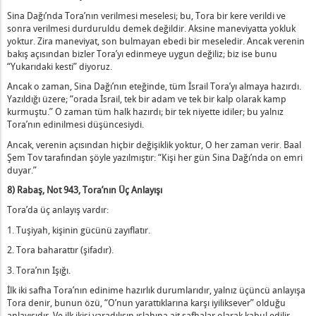
Sina Dağı’nda Tora’nın verilmesi meselesi; bu, Tora bir kere verildi ve
sonra verilmesi durduruldu demek değildir. Aksine maneviyatta yokluk
yoktur. Zira maneviyat, son bulmayan ebedi bir meseledir. Ancak verenin
bakış açısından bizler Tora’yı edinmeye uygun değiliz; biz ise bunu
“Yukarıdaki kesti” diyoruz.
Ancak o zaman, Sina Dağı’nın eteğinde, tüm İsrail Tora’yı almaya hazırdı.
Yazıldığı üzere; “orada İsrail, tek bir adam ve tek bir kalp olarak kamp
kurmuştu.” O zaman tüm halk hazırdı; bir tek niyette idiler; bu yalnız
Tora’nın edinilmesi düşüncesiydi.
Ancak, verenin açısından hiçbir değişiklik yoktur, O her zaman verir. Baal
Şem Tov tarafından şöyle yazılmıştır: “Kişi her gün Sina Dağı’nda on emri
duyar.”
8) Rabaş, Not 943, Tora’nın Üç Anlayışı
Tora’da üç anlayış vardır:
1. Tuşiyah, kişinin gücünü zayıflatır.
2. Tora baharattır (şifadır).
3. Tora’nın Işığı.
İlk iki safha Tora’nın edinime hazırlık durumlarıdır, yalnız üçüncü anlayışa
Tora denir, bunun özü, “O’nun yarattıklarına karşı iyiliksever” olduğu
anlayışıdır. Ve ilk ikisi yaradılışın ıslahına ait safhalar olarak kabul edilir.