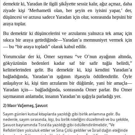
ralık - Hanuka
demektir ki, Yaradan ile ilgili şikâyette sessiz kalır, ağız açmaz, daha
0 - Çöl Kongresine Hazırlık
ziyade kişi ‘Merhametli olan, her şeyin en iyisini yapar,’ der,
20 – Daha da Büyümek - Yakınlaşmaya Bir Çağrı
düşüncesi ve arzusu sadece Yaradan için olur, sonrasında hepsini bir
li - Daralma (Kasılma) Zamanı ve Genişleme Zamanı
araya toplar.
20 - Dünyayı Son Nesle Bağlamak
Bu demektir ki düşüncelerini ve arzularını yalnızca tek amaç için
020 – Geleceğin Toplumunu Kurmak
sıkıca bir araya getirdiğinde—Yaradan’a memnuniyet vermek için
0 – Gelinin Gecesi
— bu “bir araya topladı” olarak kabul edilir.
20 - Gizleme
Yorumcular der ki, Omer sayması “ve O’nun ayağının altında,
 – Gizlilik İçinde Çalışma
gökyüzünün bedenleri kadar saf bir safir tuğla belirdi,”
20 - Hanuka
kelimelerinden gelir. Bu demektir ki, kişi kendini Yaradan’a
0 – Her Şeyin Üstünde Birlik
bağladığında, Yaradan’ın ışığının ifşasıyla ödüllendirilir. Öyle
anlaşılıyor ki, kişi tüm arzularını bir düğümle, yani bir amaçla—
20 – Hoşa’ana Raba
Yaradan için— bağladığında, sonrasında Omer parlar. Bu Omer
0 - Kabala Bilgeliğinin Çalışılmasına Yaklaşım
saymasının anlamıdır, insanın Yaradan’ın ışığıyla parladığı yer.
20 - Kendi Güçünün Yetmezliğinden Çaresizliğe Düşmek
2) Maor VaŞemeş, Şavuot
0 - Kıskançlık
20 - Kongreye Yükseliş ile Devam Etmek
Sayım günleri kutsal kitaplarda yazıldığı gibi birlik anlamına gelir. Bu
nedenle, sayım sırasında, kişi, bu birlik niteliğini düzeltmeli ve bu şekilde,
0 – Mantık Ötesi İnanç ile Çalışmak
Şavuot bayramında Tora’da yazıldığı gibi ödüllendirilmelidir, “Ve
 – Orta Çizgi, Çelişki Üzerine Bağlantı, Bir Konudaki İki Karşıtlı
Refidim’den yolculuk ettiler ve Sina Çölü geldiler ve İsrail dağın eteğinde