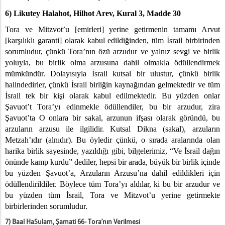
6) Likutey Halahot, Hilhot Arev, Kural 3, Madde 30
Tora ve Mitzvot’u [emirleri] yerine getirmenin tamamı Arvut
[karşılıklı garanti] olarak kabul edildiğinden, tüm İsrail birbirinden
sorumludur, çünkü Tora’nın özü arzudur ve yalnız sevgi ve birlik
yoluyla, bu birlik olma arzusuna dahil olmakla ödüllendirmek
mümkündür. Dolayısıyla İsrail kutsal bir ulustur, çünkü birlik
halindedirler, çünkü İsrail birliğin kaynağından gelmektedir ve tüm
İsrail tek bir kişi olarak kabul edilmektedir. Bu yüzden onlar
Şavuot’t Tora’yı edinmekle ödüllendiler, bu bir arzudur, zira
Şavuot’ta O onlara bir sakal, arzunun ifşası olarak göründü, bu
arzuların arzusu ile ilgilidir. Kutsal Dikna (sakal), arzuların
Metzah’ıdır (alnıdır). Bu öyledir çünkü, o sırada aralarında olan
harika birlik sayesinde, yazıldığı gibi, bilgelerimiz, “Ve İsrail dağın
önünde kamp kurdu” dediler, hepsi bir arada, büyük bir birlik içinde
bu yüzden Şavuot’a, Arzuların Arzusu’na dahil edildikleri için
ödüllendirildiler. Böylece tüm Tora’yı aldılar, ki bu bir arzudur ve
bu yüzden tüm İsrail, Tora ve Mitzvot’u yerine getirmekte
birbirlerinden sorumludur.
7) Baal HaSulam, Şamati 66- Tora’nın Verilmesi