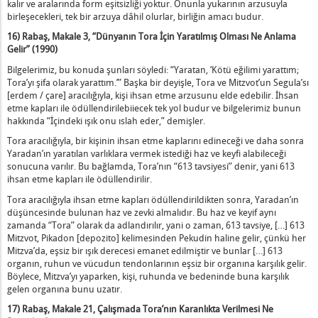
kalır ve aralarında form eşitsizliği yoktur. Onunla yukarının arzusuyla
birleşecekleri, tek bir arzuya dâhil olurlar, birliğin amacı budur.
16) Rabaş, Makale 3, “Dünyanın Tora İçin Yaratılmış Olması Ne Anlama
Gelir” (1990)
Bilgelerimiz, bu konuda şunları söyledi: “Yaratan, ‘Kötü eğilimi yarattım;
Tora’yı şifa olarak yarattım.’” Başka bir deyişle, Tora ve Mitzvot’un Segula’sı
[erdem / çare] aracılığıyla, kişi ihsan etme arzusunu elde edebilir. İhsan
etme kapları ile ödüllendirilebiiecek tek yol budur ve bilgelerimiz bunun
hakkında “İçindeki ışık onu ıslah eder,” demişler.
Tora aracılığıyla, bir kişinin ihsan etme kaplarını edineceği ve daha sonra
Yaradan’ın yaratılan varlıklara vermek istediği haz ve keyfi alabileceği
sonucuna varılır. Bu bağlamda, Tora’nın “613 tavsiyesi” denir, yani 613
ihsan etme kapları ile ödüllendirilir.
Tora aracılığıyla ihsan etme kapları ödüllendirildikten sonra, Yaradan’ın
düşüncesinde bulunan haz ve zevki almalıdır. Bu haz ve keyif aynı
zamanda “Tora” olarak da adlandırılır, yani o zaman, 613 tavsiye, […] 613
Mitzvot, Pikadon [depozito] kelimesinden Pekudin haline gelir, çünkü her
Mitzva’da, eşsiz bir ışık derecesi emanet edilmiştir ve bunlar […] 613
organın, ruhun ve vücudun tendonlarının eşsiz bir organına karşılık gelir.
Böylece, Mitzva’yı yaparken, kişi, ruhunda ve bedeninde buna karşılık
gelen organına bunu uzatır.
17) Rabaş, Makale 21, Çalışmada Tora’nın Karanlıkta Verilmesi Ne