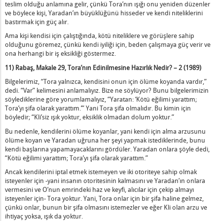
teslim olduğu anlamına gelir, çünkü Tora’nın ışığı onu yeniden düzenler
ve böylece kişi, Yaradan’ın büyüklüğünü hisseder ve kendi niteliklerini
bastırmak için güç alır.
Ama kişi kendisi için çalıştığında, kötü niteliklere ve görüşlere sahip
olduğunu göremez, çünkü kendi iyiliği için, beden çalışmaya güç verir ve
ona herhangi bir iş eksikliği göstermez.
11) Rabaş, Makale 29,
Tora’nın Edinilmesine Hazırlık Nedir? – 2 (1989)
Bilgelerimiz, “Tora yalnızca, kendisini onun için ölüme koyanda vardır,”
dedi. “Var” kelimesini anlamalıyız. Bize ne söylüyor? Bunu bilgelerimizin
söylediklerine göre yorumlamalıyız, “Yaratan: ‘Kötü eğilimi yarattım;
Tora’yı şifa olarak yarattım.’” Yani Tora şifa olmalıdır. Bu kimin için
böyledir; “Kli’siz ışık yoktur, eksiklik olmadan dolum yoktur.”
Bu nedenle, kendilerini ölüme koyanlar, yani kendi için alma arzusunu
ölüme koyan ve Yaradan uğruna her şeyi yapmak istediklerinde, bunu
kendi başlarına yapamayacaklarını gördüler. Yaradan onlara şöyle dedi,
“Kötü eğilimi yarattım; Tora’yı şifa olarak yarattım.”
Ancak kendilerini iptal etmek istemeyen ve iki otoriteye sahip olmak
isteyenler için -yani insanın otoritesinin kalmasını ve Yaradan’ın onlara
vermesini ve O’nun emrindeki haz ve keyfi, alıcılar için çekip almayı
isteyenler için- Tora yoktur. Yani, Tora onlar için bir şifa haline gelmez,
çünkü onlar, bunun bir şifa olmasını istemezler ve eğer Kli olan arzu ve
ihtiyaç yoksa, ışık da yoktur.