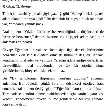
9) Rabaş, 42. Mektup
Tora için hazırlık yapmak, şöyle yazdığı gibi “Ve hepsi tek kalp, tek
adam olarak bir araya geldi.” Bu demektir ki, hepsinin tek bir amacı
var, Yaradan’a yakınlaşmak.
Atalarımızın “Yüzleri birbirine benzemediğinden, düşünceleri de
birbirine benzemez,” demesi üzerine, tek kalp, tek adam nasıl olur
anlamak zorundayız.
Cevap: Eğer her biri yalnızca kendisiyle ilgili dersek, birbirlerine
benzemedikleri için tek adam olmaları mümkün değildir. Ancak,
kendilerini iptal eder ve yalnızca Yaradan adına endişe duyarlarsa,
bireysellikleri iptal olduğundan ve tek bir otorite altına
girdiklerinden, bireysel düşünceleri olmaz.
Bu “Ev sahiplerinin düşüncesi Tora’nın zıddıdır,” sözünün
anlamıdır. Bu böyledir, çünkü Tora’nın düşüncesi otoriteyi iptal
etmektir, atalarımızın dediği gibi, “‘Eğer bir adam çadırda ölürse,’
Tora sadece kendini ölüme mahkûm eden için vardır,” yani kişi
kendini, kendi-memnuniyetini ölüme gönderir ve her şeyi Yaradan
için yerine getirir.