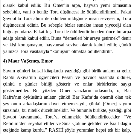
Sevginin Kanunu ve Adam HaRişon’un Sistemi - Ocak 1
olarak kabul edilir. Bu Omer’in arpa, hayvan yemi olmasının
sebebidir, yani o henüz Tora düşüncesi ile ödüllendirilmedi. Fakat
Şavuot’ta Tora alımı ile ödüllendirildiğinde insan seviyesini, Tora
düşüncesini edinir. Bu sebeple bizler sunakta insan yiyeceği olan
buğdayı adarız. Fakat kişi Tora ile ödüllendirilmeden önce bu arpa
adağı olarak kabul edilir. Buna “demetleri bir araya getirmek” denir
ve kişi konuşmayan, hayvansal seviye olarak kabul edilir, çünkü
yalnızca Tora vasıtasıyla “konuşan” olmakla ödüllendirilir.
4) Maor VaŞemeş, Emor
Sayım günleri kutsal kitaplarda yazıldığı gibi birlik anlamına gelir.
Rabbi Akiva’nın öğrencileri Pesah ve Şavuot arasında öldüler,
çünkü o günler birliği gösterir ve onlar birbirlerine saygı
göstermediler. Bu yüzden Omer vaazların ortasında, o, Bar
Kafra’nın öyküsünü anlatır, çünkü Bar Kafra’da önemli olan tek
şey onun arkadaşlarını davet etmemesiydi, çünkü [Omer] sayımı
sırasında, bu nitelik düzeltilmelidir. Ve bununla birlikte, yazdığı gibi
Şavuot bayramında Tora’yı edinmekle ödüllendirilecekler, “Ve
Refidim’den seyahat ettiler ve Sina Çölüne geldiler ve İsrail dağın
eteğinde kamp kurdu.” RASHİ şöyle yorumlar, hepsi tek bir kalp,