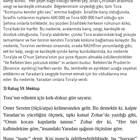
kamp kurdu.” Her şeyin bağlı olduğu temel şey, İsrail Çocukları arasında
0 - Pesah Dersi Materyali - Pesah’ın 7. Günü
sevgi ve kardeşlik olmasıdır. Bilgelerimizin söylediği gibi, tüm Tora
20 - Purim
“Komşunu kendin gibi sev,” emrine bağlıdır. İsrail’de barış olduğunda,
20 – Rabaş’ı Anma Günü (Yahrzeit)
İsrail’in ruhlarının toplamı 600.000 ve Tora 600.000 harf olduğu için
Şehina onlarla birliktedir, bu yüzden İsrail’deki herkesin ruhunun kökü,
20 – Roş HaŞana
Tora’daki bir harftir. Bu nedenle, aralarında barış, sevgi, kardeşlik ve
20 - Sevgi Tüm Günahları Örter
dostluk olduğunda, Tora’yı alabilirler, çünkü Tora aralarındaki bağ yoluyla
tamamlanır ve her birinin kendini Tora’taki köküne bağlaması kolaydır. Bu
20 – Sukkot
nedenle, Tora’nın verilmesi sırasında, orada RASHİ’nin yorumladığı gibi,
0 – Şimha Tora (Tora’nın Sevinci)
tek bir kalp, sevgi ve kardeşlik içinde kamp kurduklarında, bu nedenle
0 - Uşpizin Harun – Sefira Hod
Tora’yla ve O’nun Şehina’sının yüz yüze ifşasını almakla ödüllendirildiler.
“Ve Refidim’den yolculuk ettiler” in anlamı budur. Refidim’de Prudim’in
0 – Uşpizin Davud – Sefira Malhut
[İbranice: ayrılmış] harfleri vardır. Bu, tembellik ve ayrılıktan uzağa seyahat
20 – Uşpizin Musa
ettiklerini ve Yaradan’a sevgiyle hizmet etmek için bir olduklarına ima
 – Uşpizin Yakup – Sefira Tifferet
eder. Bu nedenle, Yaradan onlara Tora’yı verdi.
0 – Uşpizin Yusuf
3)
Rabaş 59. Mektup
20 – Şavuot Bayramı 2020
Tora’nın edinimi için kırk-dokuz gün sayarız.
20 - Yaradan’a Memnuniyet Vermek - 1
Omer Seorim (ölçü/arpa) kelimesinden gelir. Bu demektir ki, kalpte
20 - Yaradan’a Memnuniyet Vermek - 2
Yaradan’ın yüceliğini ölçmek, tıpkı kutsal Zohar’da yazdığı gibi,
20 – Yaradan’a Mutlulukla Hizmet Et
“Onun kocası kapılarda tanınır.” Zohar der ki, “Her biri
0 – Yaradan’ın Yüceliği
kalbindekine göre,”insandaki Yaradan ışığının ölçüsüne göre.
20 – Yom Kippur
Buna “inanç” denir. Kişi inançla ödüllendirildiğinde, bu “hayvan”