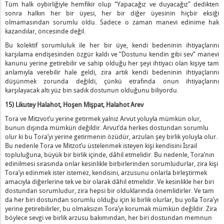
Tüm halk oybirliğiyle hemfikir olup “Yapacağız ve duyacağız” dedikten
sonra halkın her bir üyesi, her bir diğer üyesinin hiçbir eksiği
olmamasından sorumlu oldu. Sadece o zaman manevi edinime hak
kazandılar, öncesinde değil.
Bu kolektif sorumluluk ile her bir üye, kendi bedeninin ihtiyaçlarını
karşılama endişesinden özgür kaldı ve “Dostunu kendin gibi sev” manevi
kanunu yerine getirebilir ve sahip olduğu her şeyi ihtiyacı olan kişiye tam
anlamıyla verebilir hale geldi, zira artık kendi bedeninin ihtiyaçlarını
düşünmek zorunda değildi, çünkü etrafında onun ihtiyaçlarını
karşılayacak altı yüz bin sadık dostunun olduğunu biliyordu.
15) Likutey Halahot, Hoşen Mişpat, Halahot Arev
Tora ve Mitzvot’u yerine getirmek yalnız Arvut yoluyla mümkün olur,
bunun dışında mümkün değildir. Arvut’da herkes dostundan sorumlu
olur ki bu Tora’yı yerine getirmenin özüdür, arzulan şey birlik yoluyla olur.
Bu nedenle Tora ve Mitzot’u üstelenmek isteyen kişi kendisini İsrail
topluluğuna, büyük bir birlik içinde, dâhil etmelidir. Bu nedenle, Tora’nın
edinilmesi sırasında onlar kesinlikle birbirlerinden sorumludurlar, zira kişi
Tora’yı edinmek ister istemez, kendisini, arzusunu onlarla birleştirmek
amacıyla diğerlerine tek ve bir olarak dâhil etmelidir. Ve kesinlikle her biri
dostundan sorumludur, zira hepsi bir olduklarında önemlidirler. Ve tam
da her biri dostundan sorumlu olduğu için ki birlik olurlar, bu yolla Tora’yı
yerine getirebilirler, bu olmaksızın Tora’yı korumak mümkün değildir. Zira
böylece sevgi ve birlik arzusu bakımından, her biri dostundan memnun