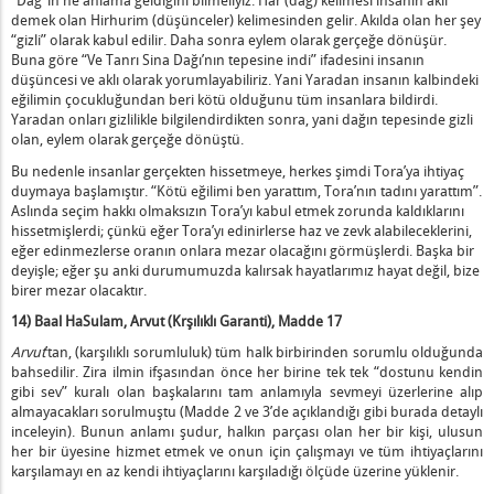
“Dağ”ın ne anlama geldiğini bilmeliyiz. Har (dağ) kelimesi insanın aklı
demek olan Hirhurim (düşünceler) kelimesinden gelir. Akılda olan her şey
“gizli” olarak kabul edilir. Daha sonra eylem olarak gerçeğe dönüşür.
Buna göre “Ve Tanrı Sina Dağı’nın tepesine indi” ifadesini insanın
düşüncesi ve aklı olarak yorumlayabiliriz. Yani Yaradan insanın kalbindeki
eğilimin çocukluğundan beri kötü olduğunu tüm insanlara bildirdi.
Yaradan onları gizlilikle bilgilendirdikten sonra, yani dağın tepesinde gizli
olan, eylem olarak gerçeğe dönüştü.
Bu nedenle insanlar gerçekten hissetmeye, herkes şimdi Tora’ya ihtiyaç
duymaya başlamıştır. “Kötü eğilimi ben yarattım, Tora’nın tadını yarattım”.
Aslında seçim hakkı olmaksızın Tora’yı kabul etmek zorunda kaldıklarını
hissetmişlerdi; çünkü eğer Tora’yı edinirlerse haz ve zevk alabileceklerini,
eğer edinmezlerse oranın onlara mezar olacağını görmüşlerdi. Başka bir
deyişle; eğer şu anki durumumuzda kalırsak hayatlarımız hayat değil, bize
birer mezar olacaktır.
14) Baal HaSulam, Arvut (Krşılıklı Garanti), Madde 17
Arvut
’tan, (karşılıklı sorumluluk) tüm halk birbirinden sorumlu olduğunda
bahsedilir. Zira ilmin ifşasından önce her birine tek tek “dostunu kendin
gibi sev” kuralı olan başkalarını tam anlamıyla sevmeyi üzerlerine alıp
almayacakları sorulmuştu (Madde 2 ve 3’de açıklandığı gibi burada detaylı
inceleyin). Bunun anlamı şudur, halkın parçası olan her bir kişi, ulusun
her bir üyesine hizmet etmek ve onun için çalışmayı ve tüm ihtiyaçlarını
karşılamayı en az kendi ihtiyaçlarını karşıladığı ölçüde üzerine yüklenir.