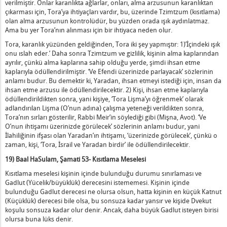
verilmiştir. Onlar karanlıkta ağlarlar, onları, alma arzusunun karanlıktan
çıkarması için, Tora’ya ihtiyaçları vardır, bu, üzerinde Tzimtzum (kısıtlama)
olan alma arzusunun kontrolüdür, bu yüzden orada ışık aydınlatmaz.
Ama bu yer Tora’nın alınması için bir ihtiyaca neden olur.
Tora, karanlık yüzünden geldiğinden, Tora iki şey yapmıştır: 1)’İçindeki ışık
onu ıslah eder.’ Daha sonra Tzimtzum ve gizlilik, kişinin alma kaplarından
ayrılır, çünkü alma kaplarına sahip olduğu yerde, şimdi ihsan etme
kaplarıyla ödüllendirilmiştir. ‘Ve Efendi üzerinizde parlayacak’ sözlerinin
anlamı budur. Bu demektir ki, Yaradan, ihsan etmeyi istediği için, insan da
ihsan etme arzusu ile ödüllendirilecektir. 2) Kişi, ihsan etme kaplarıyla
ödüllendirildikten sonra, yani kişiye, ‘Tora Lişma’yı öğrenmek’ olarak
adlandırılan Lişma (O’nun adına) çalışma yeteneği verildikten sonra,
Tora’nın sırları gösterilir, Rabbi Meir’in söylediği gibi (Mişna, Avot). ‘Ve
O’nun ihtişamı üzerinizde görülecek’ sözlerinin anlamı budur, yani
İlahiliğinin ifşası olan Yaradan’ın ihtişamı, ‘üzerinizde görülecek’, çünkü o
zaman, kişi, ‘Tora, İsrail ve Yaradan birdir’ ile ödüllendirilecektir.
19) Baal HaSulam, Şamati 53- Kısıtlama Meselesi
Kısıtlama meselesi kişinin içinde bulunduğu durumu sınırlaması ve
Gadlut (Yücelik/büyüklük) derecesini istememesi. Kişinin içinde
bulunduğu Gadlut derecesi ne olursa olsun, hatta kişinin en küçük Katnut
(Küçüklük) derecesi bile olsa, bu sonsuza kadar yansır ve kişide Dvekut
koşulu sonsuza kadar olur denir. Ancak, daha büyük Gadlut isteyen birisi
olursa buna lüks denir.