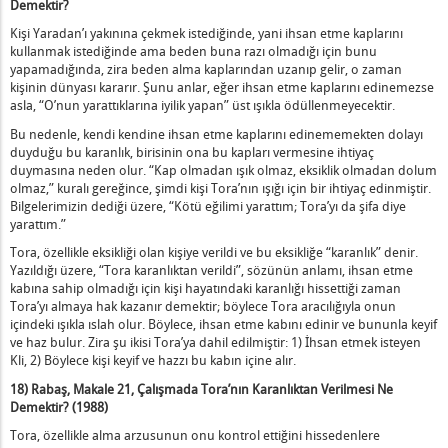
Demektir?
Kişi Yaradan’ı yakınına çekmek istediğinde, yani ihsan etme kaplarını
kullanmak istediğinde ama beden buna razı olmadığı için bunu
yapamadığında, zira beden alma kaplarından uzanıp gelir, o zaman
kişinin dünyası kararır. Şunu anlar, eğer ihsan etme kaplarını edinemezse
asla, “O’nun yarattıklarına iyilik yapan” üst ışıkla ödüllenmeyecektir.
Bu nedenle, kendi kendine ihsan etme kaplarını edinememekten dolayı
duyduğu bu karanlık, birisinin ona bu kapları vermesine ihtiyaç
duymasına neden olur. “Kap olmadan ışık olmaz, eksiklik olmadan dolum
olmaz,” kuralı gereğince, şimdi kişi Tora’nın ışığı için bir ihtiyaç edinmiştir.
Bilgelerimizin dediği üzere, “Kötü eğilimi yarattım; Tora’yı da şifa diye
yarattım.”
Tora, özellikle eksikliği olan kişiye verildi ve bu eksikliğe “karanlık” denir.
Yazıldığı üzere, “Tora karanlıktan verildi”, sözünün anlamı, ihsan etme
kabına sahip olmadığı için kişi hayatındaki karanlığı hissettiği zaman
Tora’yı almaya hak kazanır demektir; böylece Tora aracılığıyla onun
içindeki ışıkla ıslah olur. Böylece, ihsan etme kabını edinir ve bununla keyif
ve haz bulur. Zira şu ikisi Tora’ya dahil edilmiştir: 1) İhsan etmek isteyen
Kli, 2) Böylece kişi keyif ve hazzı bu kabın içine alır.
18) Rabaş, Makale 21, Çalışmada Tora’nın Karanlıktan Verilmesi Ne
Demektir? (1988)
Tora, özellikle alma arzusunun onu kontrol ettiğini hissedenlere