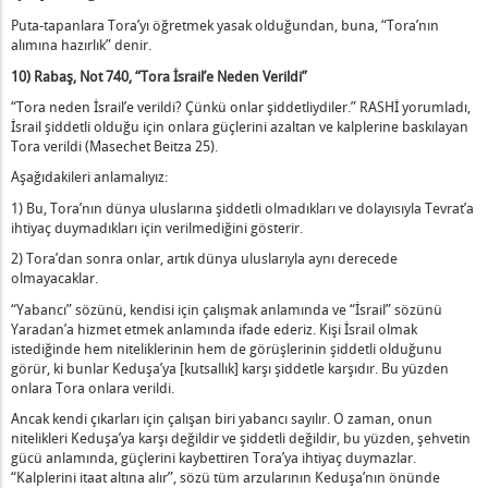
Puta-tapanlara Tora’yı öğretmek yasak olduğundan, buna, “Tora’nın
alımına hazırlık” denir.
10) Rabaş, Not 740, “Tora İsrail’e Neden Verildi”
“Tora neden İsrail’e verildi? Çünkü onlar şiddetliydiler.” RASHİ yorumladı,
İsrail şiddetli olduğu için onlara güçlerini azaltan ve kalplerine baskılayan
Tora verildi (Masechet Beitza 25).
Aşağıdakileri anlamalıyız:
1) Bu, Tora’nın dünya uluslarına şiddetli olmadıkları ve dolayısıyla Tevrat’a
ihtiyaç duymadıkları için verilmediğini gösterir.
2) Tora’dan sonra onlar, artık dünya uluslarıyla aynı derecede
olmayacaklar.
“Yabancı” sözünü, kendisi için çalışmak anlamında ve “İsrail” sözünü
Yaradan’a hizmet etmek anlamında ifade ederiz. Kişi İsrail olmak
istediğinde hem niteliklerinin hem de görüşlerinin şiddetli olduğunu
görür, ki bunlar Keduşa’ya [kutsallık] karşı şiddetle karşıdır. Bu yüzden
onlara Tora onlara verildi.
Ancak kendi çıkarları için çalışan biri yabancı sayılır. O zaman, onun
nitelikleri Keduşa’ya karşı değildir ve şiddetli değildir, bu yüzden, şehvetin
gücü anlamında, güçlerini kaybettiren Tora’ya ihtiyaç duymazlar.
“Kalplerini itaat altına alır”, sözü tüm arzularının Keduşa’nın önünde