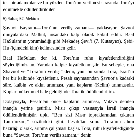
tek bir adamdılar ve bu yüzden Tora’nın verilmesi sırasında Tora’yı
edinmekle ödüllendirildiler.
aki Anlamları
5) Rabaş 52. Mektup
Şavuot Bayramı—Tora’nın veriliş zamanı— yaklaşıyor. Şavuot
dünyalardaki Malhut, insandaki kalp olarak kabul edilir. Baal
HaSulam’ın yorumladığı gibi Mekadeş Şevi’i (7. Kutsayıcı), Şebi-
Hu (içimdeki kim) kelimesinden gelir.
Baal HaSulam der ki, Tora’nın ruhu kıyafetlendirdiğini
söylediğimiz an, Yaradan kalpte kıyafetlenmiştir. Bu sebeple, ona
Shavuot ve “Tora’nın verilişi” denir, yani bu sırada Tora, İsrail’in
her bir kalbinde kıyafetlenir. Pesah saymasından Şavuot’a kadarki
süre, kalbin ve aklın arınması, yani kapların (Kelim) arınmasıdır.
Kaplar mükemmel hale geldiğinde Tora ile ödüllendiriliriz.
Dolayısıyla, Pesah’tan önce kapların arınması, Mitzva denilen
inançla yerine getirilir. Mısır çıkışı vasıtasıyla İsrail inançla
ödüllendirilmiştir, tıpkı “Ben sizi Mısır topraklarından çıkaran
Tanrı’nızım,” sözündeki gibi. Pesah’tan sonra Tora’nın alımı
hazırlığı olarak, arınma çalışması başlar. Tora, ruhu kıyafetlediğinde
buna “Şavuot, Tora’nın veriliş zamanı,” denir.