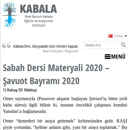
Bnei Baruch Kabala
Eğitim ve Araştırma
Enstitüsü
Türkçe
Kabala İlmi, dünyadaki tüm ilimleri kapsar.
Sulam)
Baal HaSulam “Özgürlük”
MENÜ
Sabah Dersi Materyali 2020 –
Şavuot Bayramı 2020
1) Rabaş 59. Mektup
Omer saymasıyla (Passover akşamı başlayan Şavuot’ta biten yedi
0 - Arvut (Karşılıklı Sorumluluk) Kanunu
hafta süresi) ilgili bilinir ki, insanın öncelikli çalışması kendini
20 - Baal HaSulam’ı Anma Günü
Yaradan’a bağlamasıdır.
20 – “Ben Kendi Halkımın Arasında Yaşarım”
Omer “demetleri bir araya getirmek” kelimesinden gelir. RAŞİ
0 – Birliğe Çağrı
şöyle yorumlar, “kelime anlamı gibi, yani bir araya toplamak.” Bu