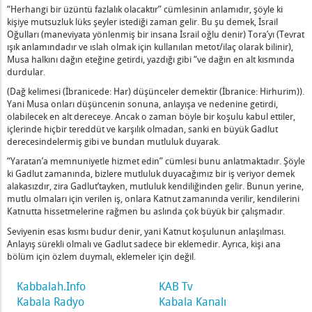
“Herhangi bir üzüntü fazlalık olacaktır” cümlesinin anlamıdır, şöyle ki
kişiye mutsuzluk lüks şeyler istediği zaman gelir. Bu şu demek, İsrail
Oğulları (maneviyata yönlenmiş bir insana İsrail oğlu denir) Tora’yı (Tevrat
ışık anlamındadır ve ıslah olmak için kullanılan metot/ilaç olarak bilinir),
Musa halkını dağın eteğine getirdi, yazdığı gibi “ve dağın en alt kısmında
durdular.
(Dağ kelimesi (İbranicede: Har) düşünceler demektir (İbranice: Hirhurim)).
Yani Musa onları düşüncenin sonuna, anlayışa ve nedenine getirdi,
olabilecek en alt dereceye. Ancak o zaman böyle bir koşulu kabul ettiler,
içlerinde hiçbir tereddüt ve karşılık olmadan, sanki en büyük Gadlut
derecesindelermiş gibi ve bundan mutluluk duyarak.
“Yaratan’a memnuniyetle hizmet edin” cümlesi bunu anlatmaktadır. Şöyle
ki Gadlut zamanında, bizlere mutluluk duyacağımız bir iş veriyor demek
alakasızdır, zira Gadlut’tayken, mutluluk kendiliğinden gelir. Bunun yerine,
mutlu olmaları için verilen iş, onlara Katnut zamanında verilir, kendilerini
Katnutta hissetmelerine rağmen bu aslında çok büyük bir çalışmadır.
Seviyenin esas kısmı budur denir, yani Katnut koşulunun anlaşılması.
Anlayış sürekli olmalı ve Gadlut sadece bir eklemedir. Ayrıca, kişi ana
bölüm için özlem duymalı, eklemeler için değil.
Kabbalah.Info
KAB Tv
Kabala Radyo
Kabala Kanalı