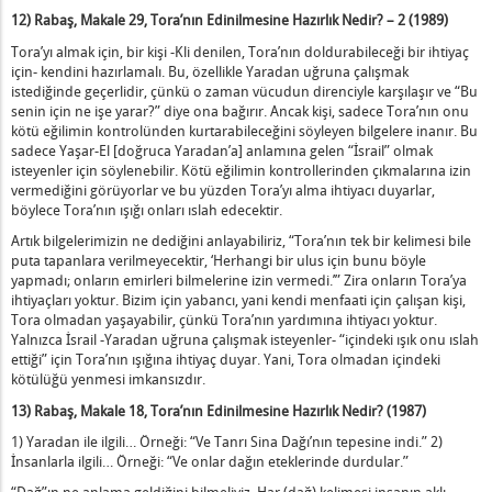
12) Rabaş, Makale 29,
Tora’nın Edinilmesine Hazırlık Nedir? – 2 (1989)
Tora’yı almak için, bir kişi -Kli denilen, Tora’nın doldurabileceği bir ihtiyaç
için- kendini hazırlamalı. Bu, özellikle Yaradan uğruna çalışmak
istediğinde geçerlidir, çünkü o zaman vücudun direnciyle karşılaşır ve “Bu
senin için ne işe yarar?” diye ona bağırır. Ancak kişi, sadece Tora’nın onu
kötü eğilimin kontrolünden kurtarabileceğini söyleyen bilgelere inanır. Bu
sadece Yaşar-El [doğruca Yaradan’a] anlamına gelen “İsrail” olmak
isteyenler için söylenebilir. Kötü eğilimin kontrollerinden çıkmalarına izin
vermediğini görüyorlar ve bu yüzden Tora’yı alma ihtiyacı duyarlar,
böylece Tora’nın ışığı onları ıslah edecektir.
Artık bilgelerimizin ne dediğini anlayabiliriz, “Tora’nın tek bir kelimesi bile
puta tapanlara verilmeyecektir, ‘Herhangi bir ulus için bunu böyle
yapmadı; onların emirleri bilmelerine izin vermedi.’” Zira onların Tora’ya
ihtiyaçları yoktur. Bizim için yabancı, yani kendi menfaati için çalışan kişi,
Tora olmadan yaşayabilir, çünkü Tora’nın yardımına ihtiyacı yoktur.
Yalnızca İsrail -Yaradan uğruna çalışmak isteyenler- “içindeki ışık onu ıslah
ettiği” için Tora’nın ışığına ihtiyaç duyar. Yani, Tora olmadan içindeki
kötülüğü yenmesi imkansızdır.
13) Rabaş, Makale 18,
Tora’nın Edinilmesine Hazırlık Nedir? (1987)
1) Yaradan ile ilgili… Örneği: “Ve Tanrı Sina Dağı’nın tepesine indi.” 2)
İnsanlarla ilgili… Örneği: “Ve onlar dağın eteklerinde durdular.”