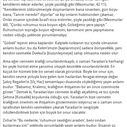
esinin Üstünde Ona Vuran ve Büyümesini Söyleyen Bir Görevli
kendilerini tekrar ederler, şöyle yazıldığı gibi (Mezmurlar, 42:11),
ve "Hayvan" Nedir?
“Kemiklerimin öldürülmesiyle düşmanlarım bana söverken, gün boyu
bana, ‘Tanrın nerede?’ diyorlar” ve kişi onların hükmünden çıkamaz.
'ın Arzusunu Yerine Getiriyor" Ne Anlama Gelir?
Onlar insanın içindeki İsrail’i toza indirirler, şöyle yazıldığı gibi (Mezmurlar
imiz ve Düşmanların Dağılsın" Ne Anlama Gelir?
44), “Çünkü ruhumuz toza boyun eğdi; Göbeğimiz yere yapıştı.”
n, Yukarıdan Kirletilir" Ne Demektir?
Ruhumuzun toprağa boyun eğmesini, karnımızın yere yapışmasına
neden olduğu şeklinde yorumlamalıyız.
Fedakârlık] Etmez" Nedir?
“Göbek” kişinin alma kaplarıdır. Kalpteki noktanın toz içinde olmasının
Baş Olalım" Ne Anlama Gelir?
anlamı budur, bu da Kelim’imizin [kaplarımızın] sadece dünyevilikle, yani
i ve Ağır Çalışma" Nedir?
kendini sevmekle Dvekut’a [bütünleşmeye] sahip olmasına neden olur.
yan Kişi" Nedir?
Ama eğer cennetin krallığı onurlandırılsaydı, o zaman Yaradan’a herhangi
ilir, vs, İsrail Bilmez" Ne Demektir?
bir şeyle hizmet etme şansımız olsaydı kesinlikle onurlandırılırdık. En
küçük bir hizmeti bile bir servet olarak görürdük. Böyle bir onur için,
 Gözünüzde Yeni Gibi Olacaklar" Nedir?
kendini sevme yoluyla bize gelen tüm hazlardan feragat etmeye değer.
ir?
Şaloş Regalim’in [Üç Hac] tamamlayıcı duasında söylediğimiz şeyin anlamı
dam Dua Etmemelidir" Nedir?
budur: “Babamız, Kralımız, krallığının ihtişamını bir an önce üzerimizde
göster.” Demek ki, Yaradan’dan cennetin krallığı alçaltılmış ve toz içinde
çin Tanıklıktır" Ne Demektir?
Şehina [Kutsallık] koşulunda olduğu için, Yaradan’ın bize cennetin
inin Kapları" Nedir?
krallığının önemini ve ihtişamını göstermesini istiyoruz ve o zaman onun
tarafından kendini sevmekten çıkarak Yaradan’ın sevgisiyle
ceksiniz, Ama Yüzüm Görünmeyecek" Ne Demektir?
ödüllendirilmek bizim için büyük bir onur olacaktır.
Gücünü Tüketir" Ne Demektir?
Zohar’ın “Bu nedenle, ‘ruhumun sevdiğini aradım’, beni ondan
ötü Eğilimin Aleyhinde Konuşur" Nedir?
kurtarması için” şeklinde yorumladığı şeyin anlamı budur. İnsanın üç