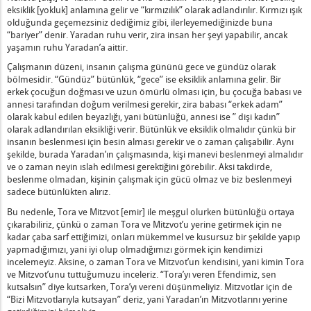
n Nedir?
eksiklik [yokluk] anlamına gelir ve “kırmızılık” olarak adlandırılır. Kırmızı ışık
olduğunda geçemezsiniz dediğimiz gibi, ilerleyemediğinizde buna
uvvetler Nelerdir?
“bariyer” denir. Yaradan ruhu verir, zira insan her şeyi yapabilir, ancak
elerdir?
yaşamın ruhu Yaradan’a aittir.
revliler Nedir?
Çalışmanın düzeni, insanın çalışma gününü gece ve gündüz olarak
madan Önce Toprak Meyve Vermiyordu Ne Anlama Gelir
bölmesidir. “Gündüz” bütünlük, “gece” ise eksiklik anlamına gelir. Bir
erkek çocuğun doğması ve uzun ömürlü olması için, bu çocuğa babası ve
masının Oğulların Kutsanması Olması Ne Demektir?
annesi tarafından doğum verilmesi gerekir, zira babası “erkek adam”
ın Mirası ile Ödüllendirilmesinin Sebebi Nedir?
olarak kabul edilen beyazlığı, yani bütünlüğü, annesi ise ” dişi kadın”
vaş Nedir - 2
olarak adlandırılan eksikliği verir. Bütünlük ve eksiklik olmalıdır çünkü bir
insanın beslenmesi için besin alması gerekir ve o zaman çalışabilir. Aynı
 Kötü Eğilimin Kişiyi Koruması Ne Anlama Gelir?
şekilde, burada Yaradan’ın çalışmasında, kişi manevi beslenmeyi almalıdır
tarsa, Çıkamaz Nedir?
ve o zaman neyin ıslah edilmesi gerektiğini görebilir. Aksi takdirde,
beslenme olmadan, kişinin çalışmak için gücü olmaz ve biz beslenmeyi
Yaradan'ın Hizmetkarı” Olarak Kabul Edilir?
sadece bütünlükten alırız.
l ve Bir Kız Çocuk Doğurması Ne Anlama Gelir?
Bu nedenle, Tora ve Mitzvot [emir] ile meşgul olurken bütünlüğü ortaya
ıyla Çiğnediği Hafif Mitzvot Nedir?
çıkarabiliriz, çünkü o zaman Tora ve Mitzvot’u yerine getirmek için ne
ükselmesi ve İftira Etmesi Ne Demektir?
kadar çaba sarf ettiğimizi, onları mükemmel ve kusursuz bir şekilde yapıp
yapmadığımızı, yani iyi olup olmadığımızı görmek için kendimizi
lık Nedir?
incelemeyiz. Aksine, o zaman Tora ve Mitzvot’un kendisini, yani kimin Tora
net Nedir?
ve Mitzvot’unu tuttuğumuzu inceleriz. “Tora’yı veren Efendimiz, sen
edir?
kutsalsın” diye kutsarken, Tora’yı vereni düşünmeliyiz. Mitzvotlar için de
“Bizi Mitzvotlarıyla kutsayan” deriz, yani Yaradan’ın Mitzvotlarını yerine
 Dünyada Yemek ve Aslını Öbür Dünya İçin Saklamak Nedir?