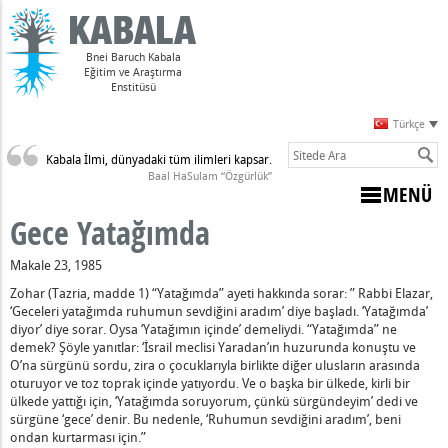
Bnei Baruch Kabala
Eğitim ve Araştırma
Enstitüsü
Türkçe
Kabala İlmi, dünyadaki tüm ilimleri kapsar.
Sulam)
Baal HaSulam “Özgürlük”
MENÜ
Gece Yatağımda
ne Dön" Ne Demektir?
Makale 23, 1985
mektir?
Zohar (Tazria, madde 1) “Yatağımda” ayeti hakkında sorar: ” Rabbi Elazar,
nun Sevincini Görmekle Ödüllendirilir" Sözü Çalışmada Ne Anlam
‘Geceleri yatağımda ruhumun sevdiğini aradım’ diye başladı. ‘Yatağımda’
Açıktır” Nedir?
diyor’ diye sorar. Oysa ‘Yatağımın içinde’ demeliydi. “Yatağımda” ne
demek? Şöyle yanıtlar: ‘İsrail meclisi Yaradan’ın huzurunda konuştu ve
ir?
O’na sürgünü sordu, zira o çocuklarıyla birlikte diğer ulusların arasında
anın Düzeni
oturuyor ve toz toprak içinde yatıyordu. Ve o başka bir ülkede, kirli bir
 Eylem Nelerdir?
ülkede yattığı için, ‘Yatağımda soruyorum, çünkü sürgündeyim’ dedi ve
sürgüne ‘gece’ denir. Bu nedenle, ‘Ruhumun sevdiğini aradım’, beni
ondan kurtarması için.”