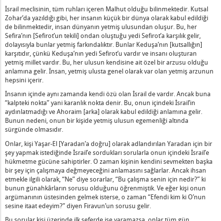
nahkârlar Sayesinde Görünür Hale Gelir’ Ne Demektir?
İsrail meclisinin, tüm ruhları içeren Malhut olduğu bilinmektedir. Kutsal
Hazırlayacak ve Erdemliler Giyecek" Ne Demektir?
Zohar’da yazıldığı gibi, her insanın küçük bir dünya olarak kabul edildiği
arının Çobanları ve Lut'un Sığırlarının Çobanları" Nedir?
de bilinmektedir, insan dünyanın yetmiş ulusundan oluşur. Bu, her
Sefira’nın [Sefirot’un tekili] ondan oluştuğu yedi Sefirot’a karşılık gelir,
Uzaklara ve Yakınlara" Nedir?
dolayısıyla bunlar yetmiş farkındalıktır. Bunlar Keduşa’nın [kutsallığın]
kenli Sonu Düzlük Olan Yol" Ne Demektir?
karşıtıdır, çünkü Keduşa’nın yedi Sefirot’u vardır ve insanı oluşturan
yetmiş millet vardır. Bu, her ulusun kendisine ait özel bir arzusu olduğu
 İçin Varım, Sen de Hiçbir Şey İçin Varsın" Ne Demektir?
anlamına gelir. İnsan, yetmiş ulusta genel olarak var olan yetmiş arzunun
Başka Kralımız Yok" Ne Demektir?
hepsini içerir.
m İçin Bir Mucize Yaratan" Kutsaması Nedir?
İnsanın içinde aynı zamanda kendi özü olan İsrail de vardır. Ancak buna
 Efendimize Şükredin" Ne Demektir?
“kalpteki nokta” yani karanlık nokta denir. Bu, onun içindeki İsrail’in
aydınlatmadığı ve Ahoraim [arka] olarak kabul edildiği anlamına gelir.
Anlama Geliyor?
Bunun nedeni, onun bir kişide yetmiş ulusun egemenliği altında
asındaki Zambak" Nedir?
sürgünde olmasıdır.
ar Kutsal Olan Yoktur, Çünkü Senden Başkası Yoktur" Nedir?
Onlar, kişi Yaşar-El [Yaradan’a doğru] olarak adlandırılan Yaradan için bir
nin Kutsamasını Hafife Almayın" Nedir?
şey yapmak istediğinde İsrail’e sordukları sorularla onun içindeki İsrail’e
hükmetme gücüne sahiptirler. O zaman kişinin kendini sevmekten başka
i İşleri Nesillerdir" Ne Demektir?
bir şey için çalışmaya değmeyeceğini anlamasını sağlarlar. Ancak ihsan
'in Çocukları Tora'yı Almak İstemediler" Ne Demektir?
etmekle ilgili olarak, “Ne” diye sorarlar, “Bu çalışma senin için nedir?” ki
okusu" Nedir?
bunun günahkârların sorusu olduğunu öğrenmiştik. Ve eğer kişi onun
argümanının üstesinden gelmek isterse, o zaman “Efendi kim ki O’nun
ndi'ye Aittir, İfşa Olan Şeyler Bize Aittir" Nedir?
sesine itaat edeyim?” diyen Firavun’un sorusu gelir.
anrımız Efendimize Aittir" Ne Demektir?
Bu sorular kişi üzerinde ilk seferde işe yaramazsa, onlar tüm gün