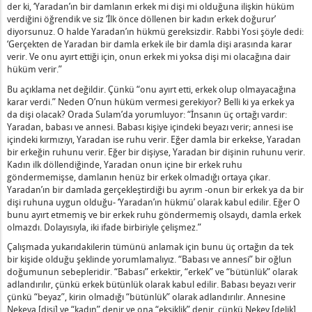
mak Nedir?
der ki, ‘Yaradan’ın bir damlanın erkek mi dişi mi olduğuna ilişkin hüküm
verdiğini öğrendik ve siz ‘İlk önce döllenen bir kadın erkek doğurur’
len Kişinin Aldığı Yardım Nedir?
diyorsunuz. O halde Yaradan’ın hükmü gereksizdir. Rabbi Yosi şöyle dedi:
‘Gerçekten de Yaradan bir damla erkek ile bir damla dişi arasında karar
verir. Ve onu ayırt ettiği için, onun erkek mi yoksa dişi mi olacağına dair
Anlamı Nedir?
hüküm verir.”
 "Kral Davud'un Bir Hayatı Yoktu" Demesi Ne Anlama Geliyor?
Bu açıklama net değildir. Çünkü “onu ayırt etti, erkek olup olmayacağına
Bakire Bir Eş Alması Ne Anlama Gelir?
karar verdi.” Neden O’nun hüküm vermesi gerekiyor? Belli ki ya erkek ya
erinin Arındırılması Ne Demektir?
da dişi olacak? Orada Sulam’da yorumluyor: “İnsanın üç ortağı vardır:
Yaradan, babası ve annesi. Babası kişiye içindeki beyazı verir; annesi ise
Etmek ve İki Kısım Gizlemek Nedir?
içindeki kırmızıyı, Yaradan ise ruhu verir. Eğer damla bir erkekse, Yaradan
rla Adamı Arasındaki Fark Nedir?
bir erkeğin ruhunu verir. Eğer bir dişiyse, Yaradan bir dişinin ruhunu verir.
a Kutsama Yasağı Nedir?
Kadın ilk döllendiğinde, Yaradan onun içine bir erkek ruhu
göndermemişse, damlanın henüz bir erkek olmadığı ortaya çıkar.
üçük Bir Günah Nedir?
Yaradan’ın bir damlada gerçekleştirdiği bu ayrım -onun bir erkek ya da bir
?
dişi ruhuna uygun olduğu- ‘Yaradan’ın hükmü’ olarak kabul edilir. Eğer O
bunu ayırt etmemiş ve bir erkek ruhu göndermemiş olsaydı, damla erkek
Zamanı Nedir?
olmazdı. Dolayısıyla, iki ifade birbiriyle çelişmez.”
etleri ve Kötülükleri Nelerdir?
Çalışmada yukarıdakilerin tümünü anlamak için bunu üç ortağın da tek
leri İyi İşlerdir Ne Anlama Gelir?
bir kişide olduğu şeklinde yorumlamalıyız. “Babası ve annesi” bir oğlun
 Adamı" Olarak Adlandırılması Ne Anlama Gelir
doğumunun sebepleridir. “Babası” erkektir, “erkek” ve “bütünlük” olarak
im Çok Yaşlanmıştı, Birçok Gün Geçirmişti" İfadesi Nedir?
adlandırılır, çünkü erkek bütünlük olarak kabul edilir. Babası beyazı verir
çünkü “beyaz”, kirin olmadığı “bütünlük” olarak adlandırılır. Annesine
Nedir?
Nekeva [dişi] ve “kadın” denir ve ona “eksiklik” denir, çünkü Nekev [delik]