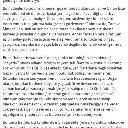
getirdiğimizi bilmeliyiz.
Doğuşuyla İlgili Kafasının Karışık Olması Ne Anlama Gelir?
Bu nedenle, Yaradan’ın önemini göz önünde bulundurmalı ve O’nun bize
Şin-Bat Denir?
emrettiklerini bir dereceye kadar yerine getirmenin verdiği canlılık ve
 Elimizin Üzerine Kaldırmalıyız Ne Anlama Gelir?
sevinçten faydalanmalıyız. O zaman şunu söylemeliyiz ki, her şekilde
ihsan etmek için, çalışma hala “gerçek gözlemleme” olmasa da, Tora ve
tlık İçinde Olması Ne Anlama Gelir?
Mitzvot’u en ufak bir şekilde bile tutmanın akıllarına veya arzularına
gelmediği insanlar olduğuna inanmalıyız. Ancak Yaradan bize biraz, yani
ve Nefret Edilenin Oğlu Nedir?
az bir anlayışla tutma arzusu ve isteği verdi, ama sonuçta biz bir şey
yapıyoruz, insanlar ise o şeye bile sahip değiller. Buna dikkat ettiğimizde,
canlılık ve besin alırız.
an Verildi Ne Demek?
Buna “babası beyazı verir” denir, çünkü bütünlüğün kirin olmadığı
in Yapılan Hazırlık Nedir? - 2
“beyazlık” olarak adlandırıldığını söylemiştik. Burada iki yönlü bir kazanç
er" Olarak Adlandırılır Ne Demektir?
söz konusudur: 1) Kişi bu şekilde Bütün’e, yani Yaradan’a bağlı olmaktan
haz alır ve biz O’nun verdiği şeyin bütünlük olduğuna inanmalıyız.
nın "Yasa ve Emir" Olması Ne Anlama Gelir?
Bütünlük insanı tam yapar, kendini de tam hissetmesini sağlar. Doğal
ini Kayırması Ne Anlama Gelir?
olarak, bundan beslenir, böylece yaşayabilir ve devam edebilir ve o
zaman kutsal çalışmayı yapmak için güce sahip olur. 2) Kişi bütünlük
temeniz Gereken Yardım Nedir?
çalışması sırasında edindiği öneme göre, daha sonra gerçekten saf
şlanma İçin Dua Nedir?
olmayan çalışmasıyla ilgili eksikliğini hissedebilecek bir yere sahip
k Surette Doğru Hüküm Vermesi Ne Anlama Gelir?
olacaktır. Bu demektir ki, o zaman çalışmadaki ihmalkârlığıyla ne kadar
çok şey kaybettiğini tasvir edebilir, çünkü Yaradan’ın önemi ile kendi
ir? - 2
alçaklığını karşılaştırabilir ve bu ona çalışmak için enerji verir.
rasındaki Fark Nedir?
Bununla birlikte, kişi kendini de ıslah etmelidir, yoksa karanlıkta kalacak ve
ilen Sadakanın Kutsal Adı Yapması Ne Anlama Gelir?
“ihsan etme kapları” olarak adlandırılan, buna uygun olan Kelim [kaplar]