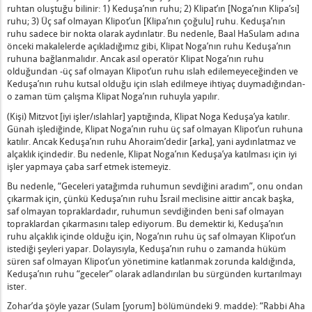
 "Tora'nın Yasası" Nedir?
ruhtan oluştuğu bilinir: 1) Keduşa’nın ruhu; 2) Klipat’ın [Noga’nın Klipa’sı]
ruhu; 3) Üç saf olmayan Klipot’un [Klipa’nın çoğulu] ruhu. Keduşa’nın
nu Olmaya Gelen Her Şey Erkektir" Ne Anlama Gelir?
ruhu sadece bir nokta olarak aydınlatır. Bu nedenle, Baal HaSulam adına
u ve Hareketsiz Kaldı" Ne Demektir?
önceki makalelerde açıkladığımız gibi, Klipat Noga’nın ruhu Keduşa’nın
 Merdiven Kurulur ve Üstü Cennete Ulaşır" Ne Demektir?
ruhuna bağlanmalıdır. Ancak asıl operatör Klipat Noga’nın ruhu
olduğundan -üç saf olmayan Klipot’un ruhu ıslah edilemeyeceğinden ve
enli, Sonu Düzlük Olan Yol” Nedir?
Keduşa’nın ruhu kutsal olduğu için ıslah edilmeye ihtiyaç duymadığından-
nda Kutsama Yoktur” Ne Demektir?
o zaman tüm çalışma Klipat Noga’nın ruhuyla yapılır.
çükler Hakkında Uyarmak” Nedir?
(Kişi) Mitzvot [iyi işler/ıslahlar] yaptığında, Klipat Noga Keduşa’ya katılır.
tlerin Gözünde Sizin Bilgeliğiniz ve Anlayışınızdır” Nedir?
Günah işlediğinde, Klipat Noga’nın ruhu üç saf olmayan Klipot’un ruhuna
katılır. Ancak Keduşa’nın ruhu Ahoraim’dedir [arka], yani aydınlatmaz ve
Bütün Halktır” Nedir?
alçaklık içindedir. Bu nedenle, Klipat Noga’nın Keduşa’ya katılması için iyi
deyken Şehina Onlarla Beraberdir” Nedir?
işler yapmaya çaba sarf etmek istemeyiz.
ine Gelen Felaket Erdemlilerle Başlar” Nedir?
Bu nedenle, “Geceleri yatağımda ruhumun sevdiğini aradım”, onu ondan
Dolu Olmalıdır” Nedir?
çıkarmak için, çünkü Keduşa’nın ruhu İsrail meclisine aittir ancak başka,
saf olmayan topraklardadır, ruhumun sevdiğinden beni saf olmayan
nde Çaba Sarf Etmeyen, Şabat Günü Ne Yiyecek” Nedir?
topraklardan çıkarmasını talep ediyorum. Bu demektir ki, Keduşa’nın
e Kaldı ve Öldürüldü,” Ne Demektir?
ruhu alçaklık içinde olduğu için, Noga’nın ruhu üç saf olmayan Klipot’un
tsama Yoktur Ne Demektir?
istediği şeyleri yapar. Dolayısıyla, Keduşa’nın ruhu o zamanda hüküm
süren saf olmayan Klipot’un yönetimine katlanmak zorunda kaldığında,
a Kendin İçin Bir Aşera Dikmeyeceksin” Nedir?
Keduşa’nın ruhu “geceler” olarak adlandırılan bu sürgünden kurtarılmayı
Hiçbir Şey Yoktur” Nedir?
ister.
 Anlama Gelir?
Zohar’da şöyle yazar (Sulam [yorum] bölümündeki 9. madde): “Rabbi Aha