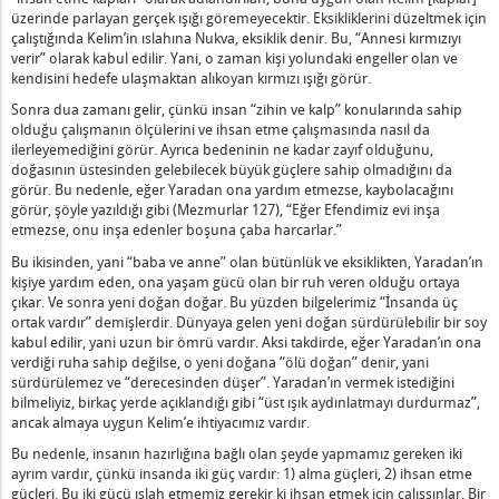
m Halkların En Küçüğüsünüz’ Nedir?
üzerinde parlayan gerçek ışığı göremeyecektir. Eksikliklerini düzeltmek için
çalıştığında Kelim’in ıslahına Nukva, eksiklik denir. Bu, “Annesi kırmızıyı
deyken Şehina Onlarla Beraberdir’ Nedir?
verir” olarak kabul edilir. Yani, o zaman kişi yolundaki engeller olan ve
eğinin Tadını Çıkaran Kimse" Ne Demektir?
kendisini hedefe ulaşmaktan alıkoyan kırmızı ışığı görür.
e Gidenlerin Dört Niteliği" Nedir?
Sonra dua zamanı gelir, çünkü insan “zihin ve kalp” konularında sahip
agonaldir (Çaprazdır)” Ne Demektir?
olduğu çalışmanın ölçülerini ve ihsan etme çalışmasında nasıl da
ilerleyemediğini görür. Ayrıca bedeninin ne kadar zayıf olduğunu,
atılaştırdığım İçin,” Nedir?
doğasının üstesinden gelebilecek büyük güçlere sahip olmadığını da
ru Tolere Etmez” Nedir?
görür. Bu nedenle, eğer Yaradan ona yardım etmezse, kaybolacağını
görür, şöyle yazıldığı gibi (Mezmurlar 127), “Eğer Efendimiz evi inşa
srail, Kalan Diğer Milletler nedir?
etmezse, onu inşa edenler boşuna çaba harcarlar.”
an'a Atfedilen İnsanın Çalışması Nedir?
Bu ikisinden, yani “baba ve anne” olan bütünlük ve eksiklikten, Yaradan’ın
ötü de Büyür Ne Demektir?
kişiye yardım eden, ona yaşam gücü olan bir ruh veren olduğu ortaya
Tora’yı Öğretme Yasağı Nedir?
çıkar. Ve sonra yeni doğan doğar. Bu yüzden bilgelerimiz “İnsanda üç
ortak vardır” demişlerdir. Dünyaya gelen yeni doğan sürdürülebilir bir soy
de Hazırlık Nedir?
kabul edilir, yani uzun bir ömrü vardır. Aksi takdirde, eğer Yaradan’ın ona
 Olan Birinin İkinci Bir Pesah'a Ertelenmesi Ne Anlama Gelir?
verdiği ruha sahip değilse, o yeni doğana “ölü doğan” denir, yani
tsamadan Önce Selam Verme Yasağı Nedir?
sürdürülemez ve “derecesinden düşer”. Yaradan’ın vermek istediğini
bilmeliyiz, birkaç yerde açıklandığı gibi “üst ışık aydınlatmayı durdurmaz”,
ancak almaya uygun Kelim’e ihtiyacımız vardır.
şlanmasının Önemi Nedir?
Bu nedenle, insanın hazırlığına bağlı olan şeyde yapmamız gereken iki
ayrım vardır, çünkü insanda iki güç vardır: 1) alma güçleri, 2) ihsan etme
üzgün Şekilde Açıklamalı Ne Demektir?
güçleri. Bu iki gücü ıslah etmemiz gerekir ki ihsan etmek için çalışsınlar. Bir