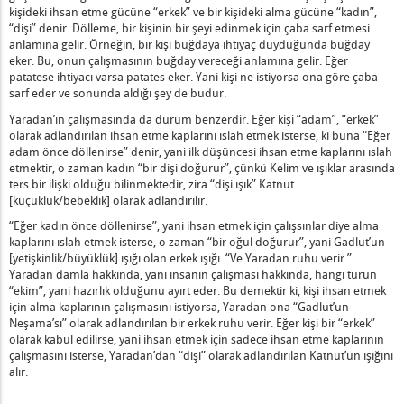
kişideki ihsan etme gücüne “erkek” ve bir kişideki alma gücüne “kadın”,
ılmış Olması Ne Anlama Gelir?
“dişi” denir. Dölleme, bir kişinin bir şeyi edinmek için çaba sarf etmesi
san Etme Yoluyla Olması Ne Demektir?
anlamına gelir. Örneğin, bir kişi buğdaya ihtiyaç duyduğunda buğday
(Sıkıntılardan) Acı Çekmesi Ne Anlama Gelir?
eker. Bu, onun çalışmasının buğday vereceği anlamına gelir. Eğer
patatese ihtiyacı varsa patates eker. Yani kişi ne istiyorsa ona göre çaba
Gerçek Olmayan Merhamet Arasındaki Fark
sarf eder ve sonunda aldığı şey de budur.
lan Kapılar Arasındaki Fark Nedir?
Yaradan’ın çalışmasında da durum benzerdir. Eğer kişi “adam”, “erkek”
olarak adlandırılan ihsan etme kaplarını ıslah etmek isterse, ki buna “Eğer
Ödül Nedir?
adam önce döllenirse” denir, yani ilk düşüncesi ihsan etme kaplarını ıslah
etmektir, o zaman kadın “bir dişi doğurur”, çünkü Kelim ve ışıklar arasında
 Zaman Kullanmalıdır?
ters bir ilişki olduğu bilinmektedir, zira “dişi ışık” Katnut
ğmuşsa Ne Yapmalıdır?
[küçüklük/bebeklik] olarak adlandırılır.
 Bilmelidir?
“Eğer kadın önce döllenirse”, yani ihsan etmek için çalışsınlar diye alma
hakeme Nedir?
kaplarını ıslah etmek isterse, o zaman “bir oğul doğurur”, yani Gadlut’un
[yetişkinlik/büyüklük] ışığı olan erkek ışığı. “Ve Yaradan ruhu verir.”
madaki Anlamı Nedir?
Yaradan damla hakkında, yani insanın çalışması hakkında, hangi türün
cesinde Dört Soru Sorulur?
“ekim”, yani hazırlık olduğunu ayırt eder. Bu demektir ki, kişi ihsan etmek
için alma kaplarının çalışmasını istiyorsa, Yaradan ona “Gadlut’un
kek Çocuk Doğurur" Ne Anlama Gelir?
Neşama’sı” olarak adlandırılan bir erkek ruhu verir. Eğer kişi bir “erkek”
fta İçi Konuşması Gibi Olmamalıdır?
olarak kabul edilirse, yani ihsan etmek için sadece ihsan etme kaplarının
ansal bir Ruh Arasındaki Temel Fark
çalışmasını isterse, Yaradan’dan “dişi” olarak adlandırılan Katnut’un ışığını
alır.
 Nedir?
luk İçinde Olması Ne Anlama Gelir?