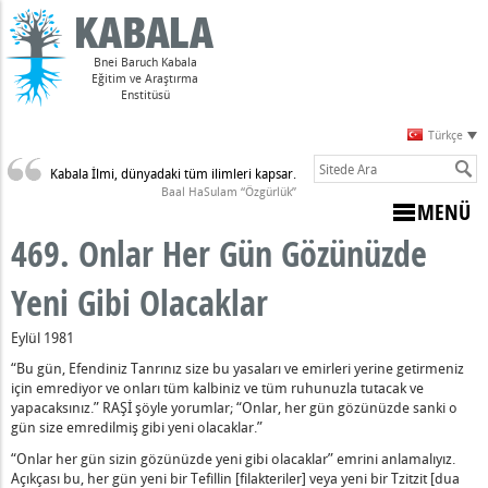
Bnei Baruch Kabala
Eğitim ve Araştırma
Enstitüsü
Türkçe
Kabala İlmi, dünyadaki tüm ilimleri kapsar.
Sulam)
Baal HaSulam “Özgürlük”
MENÜ
469. Onlar Her Gün Gözünüzde
Yeni Gibi Olacaklar
dir
Eylül 1981
arpması
“Bu gün, Efendiniz Tanrınız size bu yasaları ve emirleri yerine getirmeniz
için emrediyor ve onları tüm kalbiniz ve tüm ruhunuzla tutacak ve
yapacaksınız.” RAŞİ şöyle yorumlar; “Onlar, her gün gözünüzde sanki o
z Varsa
gün size emredilmiş gibi yeni olacaklar.”
nahların Anlamı
“Onlar her gün sizin gözünüzde yeni gibi olacaklar” emrini anlamalıyız.
udi Olmayan Biri, Ölmek Zorundadır
Açıkçası bu, her gün yeni bir Tefillin [filakteriler] veya yeni bir Tzitzit [dua