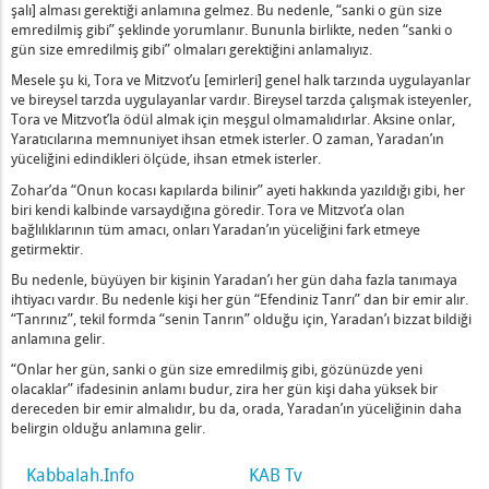
şalı] alması gerektiği anlamına gelmez. Bu nedenle, “sanki o gün size
emredilmiş gibi” şeklinde yorumlanır. Bununla birlikte, neden “sanki o
gün size emredilmiş gibi” olmaları gerektiğini anlamalıyız.
sizlik – 1
Mesele şu ki, Tora ve Mitzvot’u [emirleri] genel halk tarzında uygulayanlar
r
ve bireysel tarzda uygulayanlar vardır. Bireysel tarzda çalışmak isteyenler,
etin Yeryüzündeki Tüm Hayvanların Üzerinde Olacak
Tora ve Mitzvot’la ödül almak için meşgul olmamalıdırlar. Aksine onlar,
nina Tarafından Besleniyor – 1
Yaratıcılarına memnuniyet ihsan etmek isterler. O zaman, Yaradan’ın
yüceliğini edindikleri ölçüde, ihsan etmek isterler.
e Bir El – 1
Zohar’da “Onun kocası kapılarda bilinir” ayeti hakkında yazıldığı gibi, her
Söyleyeceksin
biri kendi kalbinde varsaydığına göredir. Tora ve Mitzvot’a olan
bağlılıklarının tüm amacı, onları Yaradan’ın yüceliğini fark etmeye
ılı Şeyleri – 1
getirmektir.
işkin
Bu nedenle, büyüyen bir kişinin Yaradan’ı her gün daha fazla tanımaya
ihtiyacı vardır. Bu nedenle kişi her gün “Efendiniz Tanrı” dan bir emir alır.
“Tanrınız”, tekil formda “senin Tanrın” olduğu için, Yaradan’ı bizzat bildiği
Konuşmaya Başlama
anlamına gelir.
n
“Onlar her gün, sanki o gün size emredilmiş gibi, gözünüzde yeni
sı
olacaklar” ifadesinin anlamı budur, zira her gün kişi daha yüksek bir
dereceden bir emir almalıdır, bu da, orada, Yaradan’ın yüceliğinin daha
belirgin olduğu anlamına gelir.
ruyorum
Şey
Kabbalah.Info
KAB Tv