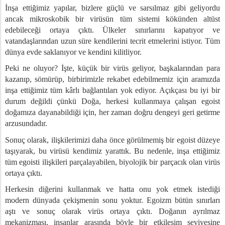
İnşa ettiğimiz yapılar, bizlere güçlü ve sarsılmaz gibi geliyordu
ancak mikroskobik bir virüsün tüm sistemi kökünden altüst
üllülük Dersi Verdi
edebileceği ortaya çıktı. Ülkeler sınırlarını kapatıyor ve
memiz Gereken 5 Şey
vatandaşlarından uzun süre kendilerini tecrit etmelerini istiyor. Tüm
lgını
dünya evde saklanıyor ve kendini kilitliyor.
İle Savaşabiliriz
Peki ne oluyor? İşte,
küçük bir virüs geliyor, başkalarından para
Yükselmek
kazanıp, sömürüp, birbirimizle rekabet edebilmemiz için aramızda
inşa ettiğimiz
tüm kârlı bağlantıları yok ediyor.
Açıkçası bu iyi bir
ya Değer Mi?
durum değildi çünkü
Doğa, herkesi kullanmaya çalışan egoist
doğamıza dayanabildiği için, her zaman doğru dengeyi geri getirme
arzusundadır.
 Anlamak
ve Toplumun Pasifliği
Sonuç olarak, ilişkilerimizi daha önce görülmemiş bir egoist düzeye
taşıyarak, bu virüsü kendimiz yarattık. Bu nedenle, inşa ettiğimiz
ndirdiğimizi Gözden Geçirme Zamanı
tüm egoisti ilişkileri parçalayabilen, biyolojik bir parçacık olan virüs
e Var?
ortaya çıktı.
apmalıyız?
Herkesin diğerini kullanmak ve hatta onu yok etmek istediği
gramlayan Virüs
modern dünyada çekişmenin sonu yoktur. Egoizm bütün sınırları
 Yöntemini Öğrenmek
aştı ve sonuç olarak virüs ortaya çıktı. Doğanın ayrılmaz
nyayı Umursamamanın Bir Göstergesi
mekanizması, insanlar arasında böyle bir etkileşim seviyesine