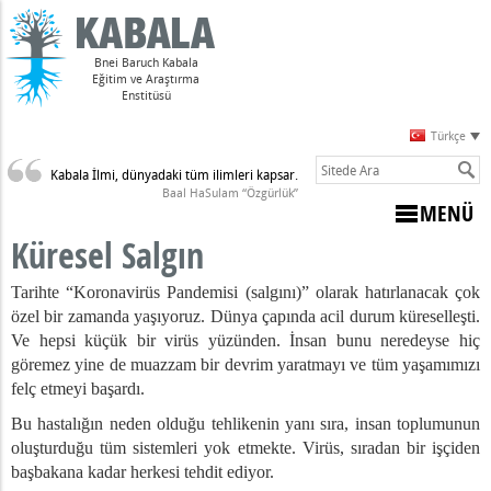
Bnei Baruch Kabala
Eğitim ve Araştırma
Enstitüsü
Türkçe
Kabala İlmi, dünyadaki tüm ilimleri kapsar.
Sulam)
Baal HaSulam “Özgürlük”
MENÜ
Küresel Salgın
Tarihte “Koronavirüs Pandemisi (salgını)” olarak hatırlanacak çok
özel bir zamanda yaşıyoruz. Dünya çapında acil durum küreselleşti.
Ve hepsi küçük bir virüs yüzünden. İnsan bunu neredeyse hiç
göremez yine de muazzam bir devrim yaratmayı ve tüm yaşamımızı
felç etmeyi başardı.
Bu hastalığın neden olduğu tehlikenin yanı sıra, insan toplumunun
r? Bağ Koçluğu Yapmayı Düşünün
oluşturduğu tüm sistemleri yok etmekte. Virüs, sıradan bir işçiden
9 Bir Ceza Değildir
başbakana kadar herkesi tehdit ediyor.