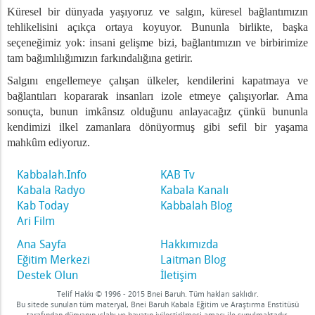
Küresel bir dünyada yaşıyoruz ve salgın, küresel bağlantımızın
r
tehlikelisini açıkça ortaya koyuyor. Bununla birlikte, başka
seçeneğimiz yok: insani gelişme bizi, bağlantımızın ve birbirimize
eyahat
tam bağımlılığımızın farkındalığına getirir.
zılım
Salgını engellemeye çalışan ülkeler, kendilerini kapatmaya ve
bağlantıları kopararak insanları izole etmeye çalışıyorlar. Ama
sonuçta, bunun imkânsız olduğunu anlayacağız çünkü bununla
gının Üstesinden Nasıl Gelinir
kendimizi ilkel zamanlara dönüyormuş gibi sefil bir yaşama
mahkûm ediyoruz.
nevi Bağlar Yeniden Kurulmalı
den Gelmek İçin İlk Adım
Kabbalah.Info
KAB Tv
Kabala Radyo
Kabala Kanalı
dar Çabuk Öğrenirsek, O Kadar Çabuk İyileşeceğiz - Dr. Michae
Kab Today
Kabbalah Blog
eğeri
Ari Film
lizm
Ana Sayfa
Hakkımızda
Eğitim Merkezi
Laitman Blog
lerle Nasıl Karşılaştırılır
Destek Olun
İletişim
Yumuşatır
Telif Hakkı © 1996 - 2015 Bnei Baruh. Tüm hakları saklıdır.
k Olacak?
Bu sitede sunulan tüm materyal, Bnei Baruh Kabala Eğitim ve Araştırma Enstitüsü
tarafından dünyanın ıslahı ve hayatın iyileştirilmesi amacı ile sunulmaktadır.