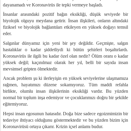
aşmaya Doğru Bir İtiş
dayanamadı ve Koronavirüs ile tepki vermeye başladı.
ize Bağlayacak
İnsanlar arasındaki pozitif bağın eksikliği, düşük seviyede bir
retin Bir Sonucudur
biyolojik olguyu meydana getirir. İnsan ilişkileri, onların altındaki
nı
fiziksel ve biyolojik bağlantıları etkileyen en yüksek doğayı temsil
nrası
eder.
oyunca Kim Mutludur?
Salgınlar dünyamız için yeni bir şey değildir. Geçmişte, salgın
m Hangi Hazları Hazırlıyor?
hastalıklar o kadar şiddetliydi ki bütün şehirleri boşaltırlardı.
ası Nasıl Olacak?
Koronavirüs ile ilgili bu kadar özel olan nedir? Ölüm oranı o kadar
l Huzursuzluk Tehlikesi, Bölüm 1
yüksek değil; kaçınılmaz olarak her yıl, belli bir sayıda insan
l Huzursuzluk Tehlikesi, Bölüm 2
mevsimsel gripten ölmektedir.
msal Huzursuzluk Tehlikesi, Bölüm 3
Ancak problem şu ki ilerleyişin en yüksek seviyelerine ulaşmamıza
rı Belirliyor
rağmen, hayatımızı düzene sokamıyoruz. Tüm maddi refahla
birlikte,
olumlu insan ilişkilerinin eksikliği vardır.
Bu yüzden
e Başa Çıkacak
normal bir toplum inşa edemiyor ve çocuklarımızı doğru bir şekilde
i Veriyoruz ?
eğitemiyoruz.
n
Hepsi insan egosunun hatasıdır. Doğa bize sadece egoizmimizin bir
iğin Bir Sonucudur
tedaviye ihtiyacı olduğunu göstermektedir ve bu yüzden bizim için
’ün Yayılmasını Durdurabilir Mi?
Koronavirüsü ortaya çıkarır. Krizin içsel anlamı budur.