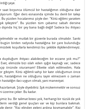
irdiği şeye.
bir saat boyunca ölümcül bir hastalığımın olduğuna dair
şlıyorum: Eğer ders esnasında içimde bu denli bir talep
Bu yüzden hocalarımız şöyle der: “Kötü eğilimi yarattım
şık iyileştirir”. Bu yüzden tüm çabamız sabah dersine
dışında hiç bir şey bana bağlı değil! Sadece bu ihtiyacı
e gelmelidir ve mutlak bir güvenle burada olmalıdır. Sanki
e bugün birden radyoda hastalığına bir çare bulunduğu
mizdeki koşullarla kendimizi bu şekilde ilişkilendirmeyiz.
ca duyduğum ihtiyacı alabileceğim bir eczane yok mu?”
. Evet, elimizde bizi ıslah eden ışığın kaynağı var, sadece
 açıp önünde oturamam! Elbette ıslah edilmedim; Hala
ır gibiyim. Kötü eğilimli vahşi bir katır olduğumun önce
sam, hastalığımın ne olduğunu tayin etmezsem o zaman
hastalığın ilacı uygun olmalı, yani maneviyat.
hazırlamak. Şöyle diyebiliriz: Işık mükemmeldir ve sonsuz
sini üzerine çeker. Bu kadar.
imiz bu. Bir talimat listesi yok, herhangi bir tüzük de yok
tlerin verdiği genel ipuçları var ve kişi bunlara bakmalı.
yle denir: “Kişi elinden geleni ardına koymamalıdır”. Kişi