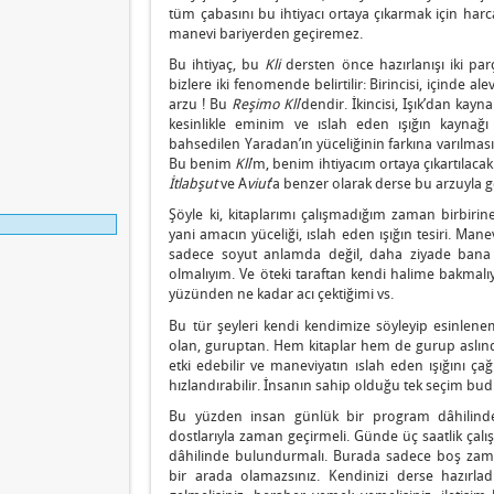
tüm çabasını bu ihtiyacı ortaya çıkarmak için harc
manevi bariyerden geçiremez.
Bu ihtiyaç, bu
Kli
dersten önce hazırlanışı iki par
bizlere iki fenomende belirtilir: Birincisi, içinde a
arzu ! Bu
Reşimo
Kli
’dendir. İkincisi, Işık’dan kay
kesinlikle eminim ve ıslah eden ışığın kayn
bahsedilen Yaradan’ın yüceliğinin farkına varılması
Bu benim
Kli
’m, benim ihtiyacım ortaya çıkartılaca
İtlabşut
ve A
viut
’a benzer olarak derse bu arzuyla ge
Şöyle ki, kitaplarımı çalışmadığım zaman birbirine 
yani amacın yüceliği, ıslah eden ışığın tesiri. Man
sadece soyut anlamda değil, daha ziyade bana 
olmalıyım. Ve öteki taraftan kendi halime bakmal
yüzünden ne kadar acı çektiğimi vs.
Bu tür şeyleri kendi kendimize söyleyip esinlenem
olan, guruptan. Hem kitaplar hem de gurup aslında
etki edebilir ve maneviyatın ıslah eden ışığını çağı
hızlandırabilir. İnsanın sahip olduğu tek seçim bud
Bu yüzden insan günlük bir program dâhilinde ç
dostlarıyla zaman geçirmeli. Günde üç saatlik çalışm
dâhilinde bulundurmalı. Burada sadece boş zam
bir arada olamazsınız. Kendinizi derse hazırla