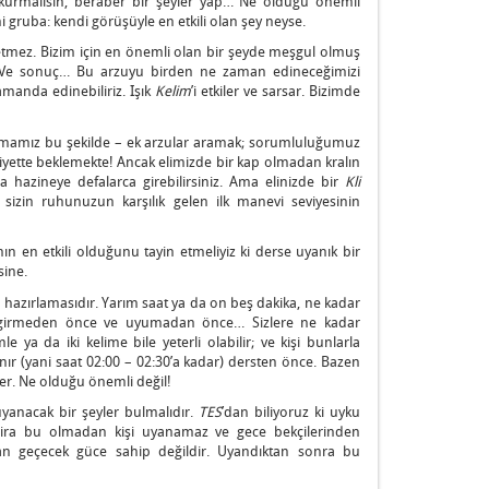
m kurmalısın, beraber bir şeyler yap… Ne olduğu önemli
ni gruba: kendi görüşüyle en etkili olan şey neyse.
 etmez. Bizim için en önemli olan bir şeyde meşgul olmuş
a. Ve sonuç… Bu arzuyu birden ne zaman edineceğimizi
amanda edinebiliriz. Işık
Kelim
’i etkiler ve sarsar. Bizimde
ışmamız bu şekilde – ek arzular aramak; sorumluluğumuz
aziyette beklemekte! Ancak elimizde bir kap olmadan kralın
a hazineye defalarca girebilirsiniz. Ama elinizde bir
Kli
 sizin ruhunuzun karşılık gelen ilk manevi seviyesinin
n en etkili olduğunu tayin etmeliyiz ki derse uyanık bir
sine.
hazırlamasıdır. Yarım saat ya da on beş dakika, ne kadar
a girmeden önce ve uyumadan önce… Sizlere ne kadar
 ya da iki kelime bile yeterli olabilir; ve kişi bunlarla
ır (yani saat 02:00 – 02:30’a kadar) dersten önce. Bazen
ler. Ne olduğu önemli değil!
anacak bir şeyler bulmalıdır.
TES
’dan biliyoruz ki uyku
ira bu olmadan kişi uyanamaz ve gece bekçilerinden
an geçecek güce sahip değildir. Uyandıktan sonra bu