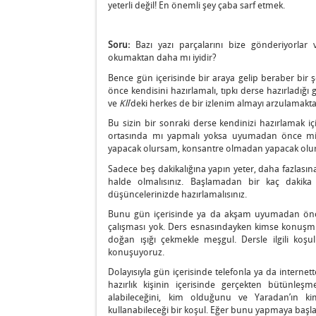
yeterli değil! En önemli şey çaba sarf etmek.
Soru:
Bazı yazı parçalarını bize gönderiyorlar
okumaktan daha mı iyidir?
Bence gün içerisinde bir araya gelip beraber bir
önce kendisini hazırlamalı, tıpkı derse hazırladığı
ve
Kli
’deki herkes de bir izlenim almayı arzulamakta
Bu sizin bir sonraki derse kendinizi hazırlamak iç
ortasında mı yapmalı yoksa uyumadan önce mi?
yapacak olursam, konsantre olmadan yapacak olur
Sadece beş dakikalığına yapın yeter, daha fazlasına
halde olmalısınız. Başlamadan bir kaç dakika 
düşüncelerinizde hazırlamalısınız.
Bunu gün içerisinde ya da akşam uyumadan önce
çalışması yok. Ders esnasındayken kimse konuşmu
doğan ışığı çekmekle meşgul. Dersle ilgili koşu
konuşuyoruz.
Dolayısıyla gün içerisinde telefonla ya da interne
hazırlık kişinin içerisinde gerçekten bütünleş
alabileceğini, kim olduğunu ve Yaradan’ın k
kullanabileceği bir koşul. Eğer bunu yapmaya başl