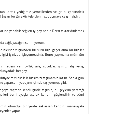
tan, ortak yediğimiz yemeklerden ve grup içerisindeki
! İnsan bu tür aktivitelerden haz duymaya çalışmalıdır.
ar ise yapabileceği en iyi şey nedir: Dersi tekrar dinlemek
yda sağlayacağını sanmıyorum.
nlerseniz içinizden bir sürü bilgi geçer ama bu bilgiler
bu bilgiyi içinizde işleyemezsiniz. Bunu yapmanız mümkün
nedeni var: Evlilik, aile, çocuklar, işimiz, alış veriş,
 dünyadaki her şey.
htiyacımızı eksiklik hissimizi taşımamız lazım. Sanki gün
m ne yaparsam yapayım içimde taşıyormuş gibi.
r şeye rağmen kendi içinde taşırsın, bu şeylerin yarattığı
elleri bu ihtiyaçla aşarak kendini güçlendirir ve
Kli
’ni
lemin olmadığı bir yerde saklarsan kendini maneviyata
leyenler yapar.