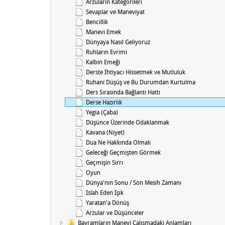
Arzuların Kategorileri
Sevaplar ve Maneviyat
Bencillik
Manevi Emek
Dünyaya Nasıl Geliyoruz
Ruhların Evrimi
Kalbin Emeği
Derste İhtiyacı Hissetmek ve Mutluluk
Ruhani Düşüş ve Bu Durumdan Kurtulma
Ders Sırasında Bağlantı Hattı
Derse Hazırlık
Yegia (Çaba)
Düşünce Üzerinde Odaklanmak
Kavana (Niyet)
Dua Ne Hakkında Olmalı
Geleceği Geçmişten Görmek
Geçmişin Sırrı
Oyun
Dünya'nın Sonu / Son Mesih Zamanı
Islah Eden Işık
Yaratan'a Dönüş
Arzular ve Düşünceler
Bayramların Manevi Çalışmadaki Anlamları