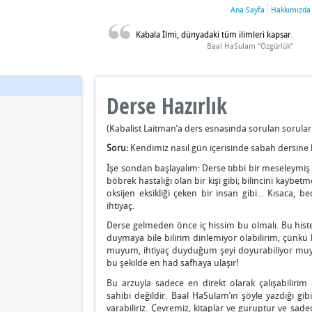
Ana Sayfa
Hakkımızda
Kabala İlmi, dünyadaki tüm ilimleri kapsar.
Baal HaSulam “Özgürlük”
Derse Hazırlık
(Kabalist Laitman’a ders esnasında sorulan sorular 
Soru:
Kendimiz nasıl gün içerisinde sabah dersine h
İşe sondan başlayalım: Derse tıbbi bir meseleymiş 
böbrek hastalığı olan bir kişi gibi; bilincini kaybetm
oksijen eksikliği çeken bir insan gibi… Kısaca, be
ihtiyaç.
Derse gelmeden önce iç hissim bu olmalı. Bu histe
duymaya bile bilirim dinlemiyor olabilirim; çünkü 
muyum, ihtiyaç duyduğum şeyi doyurabiliyor muyu
bu şekilde en had safhaya ulaşır!
Bu arzuyla sadece en direkt olarak çalışabilirim 
sahibi değildir. Baal HaSulam’ın şöyle yazdığı gib
varabiliriz. Çevremiz, kitaplar ve guruptur ve sad