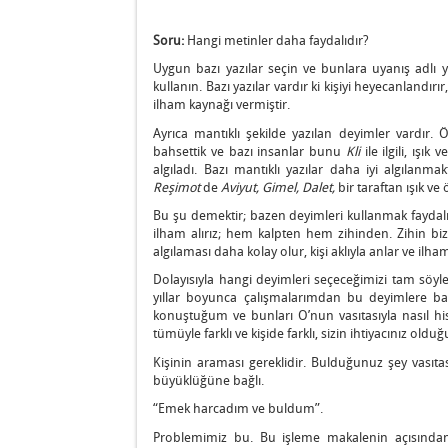
Soru:
Hangi metinler daha faydalıdır?
Uygun bazı yazılar seçin ve bunlara uyanış adlı ya
kullanın. Bazı yazılar vardır ki kişiyi heyecanlandı
ilham kaynağı vermiştir.
Ayrıca mantıklı şekilde yazılan deyimler vardır.
bahsettik ve bazı insanlar bunu
Kli
ile ilgili, ışık v
algıladı. Bazı mantıklı yazılar daha iyi algıla
Reşimot
de
Aviyut, Gimel, Dalet,
bir taraftan ışık ve
Bu şu demektir; bazen deyimleri kullanmak faydalıdır,
ilham alırız; hem kalpten hem zihinden. Zihin bizi 
algılaması daha kolay olur, kişi aklıyla anlar ve ilham
Dolayısıyla hangi deyimleri seçeceğimizi tam söy
yıllar boyunca çalışmalarımdan bu deyimlere b
konuştuğum ve bunları O’nun vasıtasıyla nasıl hi
tümüyle farklı ve kişide farklı, sizin ihtiyacınız olduğu
Kişinin araması gereklidir. Bulduğunuz şey vasıt
büyüklüğüne bağlı.
“Emek harcadım ve buldum”.
Problemimiz bu. Bu işleme makalenin açısında