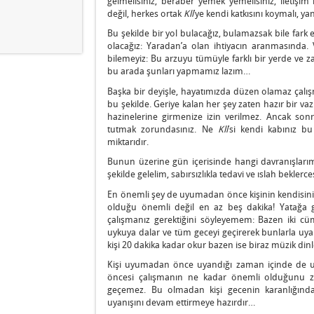
gelmelisiniz, beraber yemek yemelisiniz, iletişi
değil, herkes ortak
Kli
’ye kendi katkısını koymalı, ya
Bu şekilde bir yol bulacağız, bulamazsak bile fark
olacağız: Yaradan’a olan ihtiyacın aranmasınd
bilemeyiz: Bu arzuyu tümüyle farklı bir yerde ve z
bu arada şunları yapmamız lazım…
Başka bir deyişle, hayatımızda düzen olamaz çal
bu şekilde. Geriye kalan her şey zaten hazır bir v
hazinelerine girmenize izin verilmez. Ancak sonr
tutmak zorundasınız. Ne
Kli
’si kendi kabınız bu
miktarıdır.
Bunun üzerine gün içerisinde hangi davranışlarımı
şekilde gelelim, sabırsızlıkla tedavi ve ıslah beklerce
En önemli şey de uyumadan önce kişinin kendisini 
olduğu önemli değil en az beş dakika! Yatağ
çalışmanız gerektiğini söyleyemem: Bazen iki cümle
uykuya dalar ve tüm geceyi geçirerek bunlarla uyan
kişi 20 dakika kadar okur bazen ise biraz müzik din
Kişi uyumadan önce uyandığı zaman içinde de uy
öncesi çalışmanın ne kadar önemli olduğunu z
geçemez. Bu olmadan kişi gecenin karanlığınd
uyanışını devam ettirmeye hazırdır…