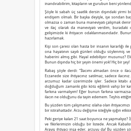
inandırabilirim, kitapların ve gurubun beni yönlend
Şöyle ki sabah üç saatlik dersin dışındaki yirmi 
endişem olmalı. Bir başka deyişle, işe sondan ba
olmazsa o zaman buna maneviyatı çalışmak denir. 
ve ilaç olarak da maneviyatı verdim, buradaki ı
gelişimizde ki ihtiyacın odaklanmasındadır. Bunun 
hazırlamak.
Kişi son çaresi olan hasta bir insanın kararlığı il
ona hayatının sayılı günleri olduğu söylenmiş v
haberini almış gibi. Hayal edebiliyor musunuz? Eli
Bunun dışında hiç bir şeyin önemi yok! Hiç bir şey!
Rabaş şöyle derdi: “İlacımı almadan önce o ila
Eczanede size ihtiyacınız satılmaz, sadece ilacınız
arzumuz kadar üzerimizde işler. Sadece kitabı
doğduğum zamanki gibi kötü eğilimli vahşi bir kat
farkına varmalıyım! Eğer bunun farkına varmaz
ilacın ne olduğunu da tayin edemem. Teşhis ettiğim 
Bu yüzden tüm çalışmamız ıslaha olan ihtiyacımızı 
bir istirahattadır. Arzu değişme isteğiyle ışığın etki
Peki geriye kalan 21 saat boyunca ne yapmalıyız? İş
ve fikirlerimizin olduğu bir listede. Ancak Kabalis
Arayış ihtiyacı inşa eder, arzuyu da! Bu yüzden şö