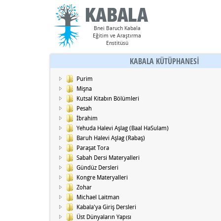
Bnei Baruch Kabala
Eğitim ve Araştırma
Enstitüsü
KABALA KÜTÜPHANESİ
Purim
Mişna
Kutsal Kitabın Bölümleri
Pesah
İbrahim
Yehuda Halevi Aşlag (Baal HaSulam)
Baruh Halevi Aşlag (Rabaş)
Paraşat Tora
Sabah Dersi Materyalleri
Gündüz Dersleri
Kongre Materyalleri
Zohar
Michael Laitman
Kabala'ya Giriş Dersleri
Üst Dünyaların Yapısı