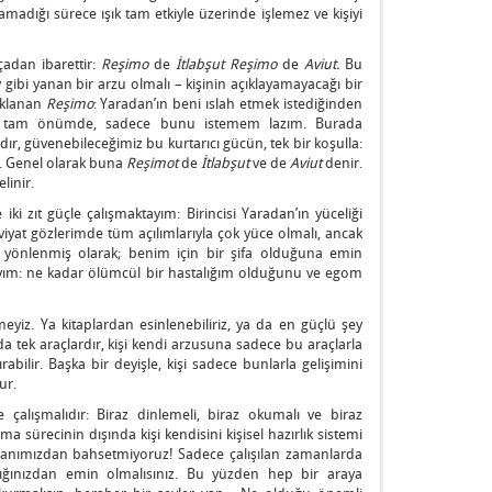
amadığı sürece ışık tam etkiyle üzerinde işlemez ve kişiyi
çadan ibarettir:
Reşimo
de
İtlabşut Reşimo
de
Aviut.
Bu
lev gibi yanan bir arzu olmalı – kişinin açıklayamayacağı bir
naklanan
Reşimo
: Yaradan’ın beni ıslah etmek istediğinden
ağı tam önümde, sadece bunu istemem lazım. Burada
dır, güvenebileceğimiz bu kurtarıcı gücün, tek bir koşulla:
k. Genel olarak buna
Reşimot
de
İtlabşut
ve de
Aviut
denir.
linir.
iki zıt güçle çalışmaktayım: Birincisi Yaradan’ın yüceliği
eviyat gözlerimde tüm açılımlarıyla çok yüce olmalı, ancak
yönlenmiş olarak; benim için bir şifa olduğuna emin
ıyım: ne kadar ölümcül bir hastalığım olduğunu ve egom
eyiz. Ya kitaplardan esinlenebiliriz, ya da en güçlü şey
 tek araçlardır, kişi kendi arzusuna sadece bu araçlarla
rabilir. Başka bir deyişle, kişi sadece bunlarla gelişimini
ur.
alışmalıdır: Biraz dinlemeli, biraz okumalı ve biraz
a sürecinin dışında kişi kendisini kişisel hazırlık sistemi
anımızdan bahsetmiyoruz! Sadece çalışılan zamanlarda
dığınızdan emin olmalısınız. Bu yüzden hep bir araya