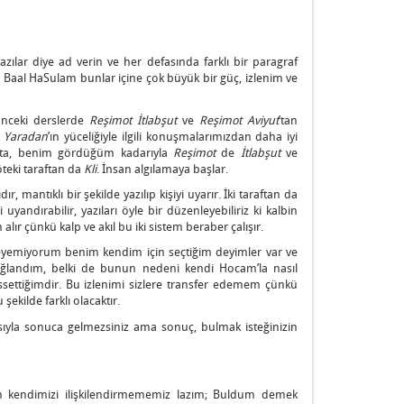
zılar diye ad verin ve her defasında farklı bir paragraf
rır, Baal HaSulam bunlar içine çok büyük bir güç, izlenim ve
 Önceki derslerde
Reşimot İtlabşut
ve
Reşimot
Aviyut
’tan
e
Yaradan
’ın yüceliğiyle ilgili konuşmalarımızdan daha iyi
nmakta, benim gördüğüm kadarıyla
Reşimot
de
İtlabşut
ve
 öteki taraftan da
Kli
. İnsan algılamaya başlar.
 mantıklı bir şekilde yazılıp kişiyi uyarır. İki taraftan da
uyandırabilir, yazıları öyle bir düzenleyebiliriz ki kalbin
 alır çünkü kalp ve akıl bu iki sistem beraber çalışır.
leyemiyorum benim kendim için seçtiğim deyimler var ve
ağlandım, belki de bunun nedeni kendi Hocam’la nasıl
ssettiğimdir. Bu izlenimi sizlere transfer edemem çünkü
 şekilde farklı olacaktır.
asıyla sonuca gelmezsiniz ama sonuç, bulmak isteğinizin
n kendimizi ilişkilendirmememiz lazım; Buldum demek