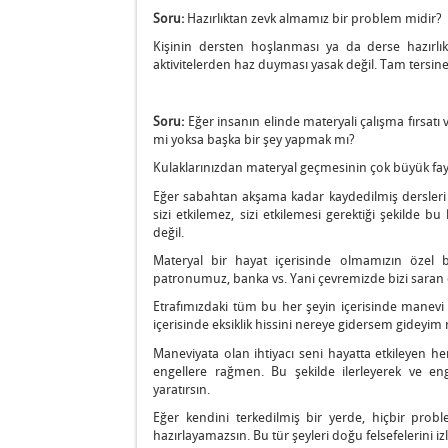
Soru:
Hazırlıktan zevk almamız bir problem midir?
Kişinin dersten hoşlanması ya da derse hazırlık
aktivitelerden haz duyması yasak değil. Tam tersine
Soru:
Eğer insanın elinde materyali çalışma fırsatı v
mi yoksa başka bir şey yapmak mı?
Kulaklarınızdan materyal geçmesinin çok büyük fa
Eğer sabahtan akşama kadar kaydedilmiş dersleri di
sizi etkilemez, sizi etkilemesi gerektiği şekilde 
değil.
Materyal bir hayat içerisinde olmamızın özel bir 
patronumuz, banka vs. Yani çevremizde bizi saran
Etrafımızdaki tüm bu her şeyin içerisinde manevi i
içerisinde eksiklik hissini nereye gidersem gideyi
Maneviyata olan ihtiyacı seni hayatta etkileyen he
engellere rağmen. Bu şekilde ilerleyerek ve eng
yaratırsın.
Eğer kendini terkedilmiş bir yerde, hiçbir prob
hazırlayamazsın. Bu tür şeyleri doğu felsefelerini iz