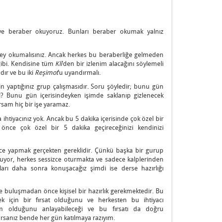
 ve beraber okuyoruz. Bunları beraber okumak yalnız
 şey okumalısınız. Ancak herkes bu beraberliğe gelmeden
 gibi. Kendisine tüm
Kli
’den bir izlenim alacağını söylemeli
dır ve bu iki
Reşimot
’u uyandırmalı.
in yaptığınız grup çalışmasıdır. Soru şöyledir; bunu gün
 Bunu gün içerisindeyken işimde saklanıp gizlenecek
sam hiç bir işe yaramaz.
 ihtiyacınız yok. Ancak bu 5 dakika içerisinde çok özel bir
önce çok özel bir 5 dakika geçireceğinizi kendinizi
 yapmak gerçekten gereklidir. Çünkü başka bir gurup
yor, herkes sessizce oturmakta ve sadece kalplerinden
lları daha sonra konuşacağız şimdi ise derse hazırlığı
tte buluşmadan önce kişisel bir hazırlık gerekmektedir. Bu
mek için bir fırsat olduğunu ve herkesten bu ihtiyacı
im olduğunu anlayabileceği ve bu fırsatı da doğru
arsanız bende her gün katılmaya razıyım.