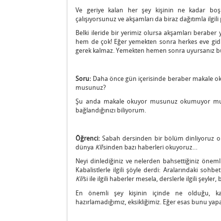
Ve geriye kalan her şey kişinin ne kadar boş
çalışıyorsunuz ve akşamları da biraz dağıtımla ilgili
Belki ileride bir yerimiz olursa akşamları beraber
hem de çok! Eğer yemekten sonra herkes eve gi
gerek kalmaz. Yemekten hemen sonra uyursanız bu i
Soru:
Daha önce gün içerisinde beraber makale ok
musunuz?
Şu anda makale okuyor musunuz okumuyor musun
bağlandığınızı biliyorum.
Öğrenci:
Sabah dersinden bir bölüm dinliyoruz on
dünya
Kli
’sinden bazı haberleri okuyoruz…
Neyi dinlediğiniz ve nelerden bahsettiğiniz önemli
Kabalistlerle ilgili şöyle derdi: Aralarındaki sohb
Kli’
si ile ilgili haberler mesela, derslerle ilgili şeyle
En önemli şey kişinin içinde ne olduğu, kalp
hazırlamadığımız, eksikliğimiz. Eğer esas bunu yap