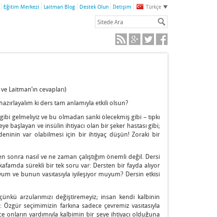
Eğitim Merkezi
Laitman Blog
Destek Olun
İletişim
Türkçe
ve Laitman’ın cevapları)
azırlayalım ki ders tam anlamıyla etkili olsun?
gibi gelmeliyiz ve bu olmadan sanki ölecekmiş gibi – tıpkı
eye başlayan ve insülin ihtiyacı olan bir şeker hastası gibi;
deninin var olabilmesi için bir ihtiyaç düşün! Zoraki bir
n sonra nasıl ve ne zaman çalıştığım önemli değil. Dersi
kafamda sürekli bir tek soru var: Dersten bir fayda alıyor
m ve bunun vasıtasıyla iyileşiyor muyum? Dersin etkisi
çünkü arzularımızı değiştiremeyiz; insan kendi kalbinin
i: Özgür seçimimizin farkına sadece çevremiz vasıtasıyla
ece onların yardımıyla kalbimin bir şeye ihtiyacı olduğuna