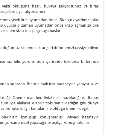
 vakti olduğuna bağlı; buraya geliyorsunuz ve biraz
 projelerde yer alıyorsunuz.
 yemek yiyebiliriz uyumadan önce. Bize çok yardımcı olur
dip uyursa o zaman uyumadan önce kitap açmanıza bile
zlenim sizin için çalışmaya başlar.
uduğumuz sisteme tekrar geri dönmemizi tavsiye ediyor
uz bilmiyorum. Gün içerisinde telefonla birbirinize
dan sonrada ilham almak için bazı şeyler yapıyoruz ve
 değil. Önemli olan kendinizi nasıl hazırladığınız. Rabaş
et tümüyle alakasız olabilir tıpkı senin dediğin gibi dünya
r, bazı konularla ilgili konular, ne olduğu önemli değil.
lerinizin konuşup konuşmadığı, ihtiyacı hazırlayıp
amıyorsanız nasıl yapacağınızı açıkça konuşmalısınız.