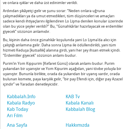
Sitra Ahra'nın Gölgesi Arasındaki Fark Nedir?
ve onlara ışıklar ve daha üst edinimler verildi.
n Aklını Geliştiren Üç Şey Nedir?
Ardından şikâyetçi gelir ve şunu sorar: “Neden onlara uğruna
evgilim" Nedir?
çalışmadıkları ya da umut etmedikleri, tüm düşünceleri ve amaçları
sadece kendi ihtiyaçlarını ilgilendiren Lo Lişma denilen konular üzerinde
olan bu yüce şeyler verildi?” Bu, “Günahkârlar hazırlayacak ve erdemliler
Özü
giyecek” sözünün anlamıdır.
Bu, kişinin daha önce günahkâr koşulunda yani Lo Lişma’da alıcı için
dir?
çalıştığı anlamına gelir. Daha sonra Lişma ile ödüllendirildi, yani tüm
hizmeti Keduşa [kutsallık] alanına girdi, yani her şey ihsan etmek içindi.
lar Nedir?
“Erdemliler giyecek” sözünün anlamı budur.
Günü ve Efendinin Gecesi Nedir?
Purim’in Yom Kippurim [Kefaret Günü] olarak anlamı budur. Purim
z Malhut” Olarak Adlandırılması Ne Anlama Gelir?
yukarıdan bir uyanıştır ve Yom Kipurim aşağıdan, yani tövbe yoluyla bir
ak,” nedir? - 1
uyanıştır. Bununla birlikte, orada da yukarıdan bir uyanış vardır, orada
bulunan kısmete, paya karşılık gelir, “bir pay Efendi için, diğer pay Azazel
Bedenlerden Nefret Eder” Ne Demektir?
içindir” ve Yaradan denetleyicidir.
n]
Halinde Hissettiğinde
Kabbalah.Info
KAB Tv
Kabala Radyo
Kabala Kanalı
Kab Today
Kabbalah Blog
 Kötülükten Nefret Edin
Ari Film
en Kurtarır
Ana Sayfa
Hakkımızda