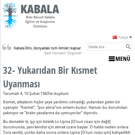
Bnei Baruch Kabala
Eğitim ve Araştırma
Enstitüsü
Türkçe
Kabala İlmi, dünyadaki tüm ilimleri kapsar.
Sulam)
Baal HaSulam “Özgürlük”
MENÜ
32- Yukarıdan Bir Kısmet
i
Uyanması
ünde
Terumah 4, 10 Şubat 1943’te duydum
i
Kısmet, alttakinin hiçbir şeye yardımcı olmadığı, yukarıdan gelen bir
isini Yaradan'ın Huzurunda İlga Ederken Hissettiği Ağırlığın Ned
uyanıştır. “Kısmet”, “pur atma”nın anlamı budur. Haman bu durumdan
yakınıyor ve “kralın yasalarına da uymuyorlar” diyordu.
Bir Uyanıştır ve Neden Aşağıdan Gelen Bir Uyanışa İhtiyacımız 
estek Nedir?
Bu demektir ki, işçi için kölelik Lo Lişma [O’nun rızası için değil]
durumunda, yani kendisi için almak üzere başlar. O halde neden onlara
kinci Doğa Haline Gelir” Nedir?
Tora verildi, çünkü daha sonra onlara Lişma [O’nun rızası için] bahşedildi