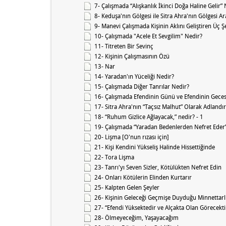
7- Çalışmada “Alışkanlık İkinci Doğa Haline Gelir”
8- Keduşa'nın Gölgesi ile Sitra Ahra'nın Gölgesi A
9- Manevi Çalışmada Kişinin Aklını Geliştiren Üç 
10- Çalışmada "Acele Et Sevgilim" Nedir?
11- Titreten Bir Sevinç
12- Kişinin Çalışmasının Özü
13- Nar
14- Yaradan'ın Yüceliği Nedir?
15- Çalışmada Diğer Tanrılar Nedir?
16- Çalışmada Efendinin Günü ve Efendinin Geces
17- Sitra Ahra'nın “Taçsız Malhut” Olarak Adlandı
18- “Ruhum Gizlice Ağlayacak,” nedir? - 1
19- Çalışmada “Yaradan Bedenlerden Nefret Eder
20- Lişma [O'nun rızası için]
21- Kişi Kendini Yükseliş Halinde Hissettiğinde
22- Tora Lişma
23- Tanrı'yı Seven Sizler, Kötülükten Nefret Edin
24- Onları Kötülerin Elinden Kurtarır
25- Kalpten Gelen Şeyler
26- Kişinin Geleceği Geçmişe Duyduğu Minnettarlı
27- “Efendi Yüksektedir ve Alçakta Olan Görecekti
28- Ölmeyeceğim, Yaşayacağım