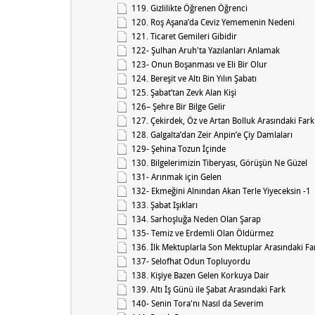
119. Gizlilikte Öğrenen Öğrenci
120. Roş Aşana’da Ceviz Yememenin Nedeni
121. Ticaret Gemileri Gibidir
122- Şulhan Aruh'ta Yazılanları Anlamak
123- Onun Boşanması ve Eli Bir Olur
124. Bereşit ve Altı Bin Yılın Şabatı
125. Şabat’tan Zevk Alan Kişi
126– Şehre Bir Bilge Gelir
127. Çekirdek, Öz ve Artan Bolluk Arasındaki Fark
128. Galgalta’dan Zeir Anpin’e Çiy Damlaları
129- Şehina Tozun İçinde
130. Bilgelerimizin Tiberyası, Görüşün Ne Güzel
131- Arınmak için Gelen
132- Ekmeğini Alnından Akan Terle Yiyeceksin -1
133. Şabat Işıkları
134. Sarhoşluğa Neden Olan Şarap
135- Temiz ve Erdemli Olan Öldürmez
136. İlk Mektuplarla Son Mektuplar Arasındaki Fa
137- Selofhat Odun Topluyordu
138. Kişiye Bazen Gelen Korkuya Dair
139. Altı İş Günü ile Şabat Arasındaki Fark
140- Senin Tora'nı Nasıl da Severim