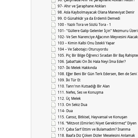
97- Ahır ve Şaraphane Atıkları
98. Asla Kaybolmayacak Olana Maneviyat Denir
99. O Günahkâr ya da Erdemli Demedi
100 - Yazılı Tora ve Sözlü Tora - 1
101- "Güllere Galip Gelenler İçin" Mezmuru Üzer
102- Ve Sen Narenciye Ağacının Meyvesini Alacak
103 – Kimin Kalbi Onu İstekli Yapar
104 – Ve Sabotajcı Oturuyordu
105. Piç Bir Bilge Öğrenci Sıradan Bir Baş Rahipt
106. Şabat’taki On İki Hala Neyi İma Eder?
107- İki Melek Hakkında
108. Eğer Beni Bir Gün Terk Edersen, Ben de Seni
109. İki Tür Et
110. Tanrı'nın Kutsadığı Bir Alan
111. Nefes, Ses ve Konuşma
112. Üç Melek
113. On Sekiz Dua
114- Dua
115. Cansız, Bitkisel, Hayvansal ve Konuşan
116. “Mitzvot (Emirler) Niyet Gerektirmez” Diyen
117. Çaba Sarf Ettim ve Bulamadım? İnanma
118. Baal’a Diz Çöken Dizler Meselesini Anlamak