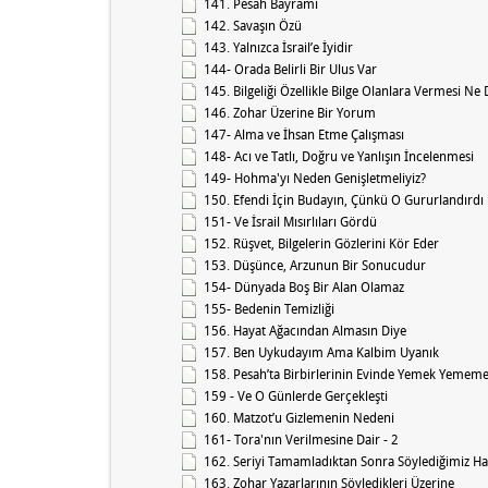
141. Pesah Bayramı
142. Savaşın Özü
143. Yalnızca İsrail’e İyidir
144- Orada Belirli Bir Ulus Var
145. Bilgeliği Özellikle Bilge Olanlara Vermesi Ne
146. Zohar Üzerine Bir Yorum
147- Alma ve İhsan Etme Çalışması
148- Acı ve Tatlı, Doğru ve Yanlışın İncelenmesi
149- Hohma'yı Neden Genişletmeliyiz?
150. Efendi İçin Budayın, Çünkü O Gururlandırdı
151- Ve İsrail Mısırlıları Gördü
152. Rüşvet, Bilgelerin Gözlerini Kör Eder
153. Düşünce, Arzunun Bir Sonucudur
154- Dünyada Boş Bir Alan Olamaz
155- Bedenin Temizliği
156. Hayat Ağacından Almasın Diye
157. Ben Uykudayım Ama Kalbim Uyanık
158. Pesah’ta Birbirlerinin Evinde Yemek Yememe
159 - Ve O Günlerde Gerçekleşti
160. Matzot’u Gizlemenin Nedeni
161- Tora'nın Verilmesine Dair - 2
162. Seriyi Tamamladıktan Sonra Söylediğimiz Ha
163. Zohar Yazarlarının Söyledikleri Üzerine