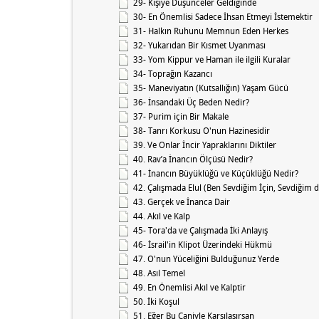
29- Kişiye Düşünceler Geldiğinde
30- En Önemlisi Sadece İhsan Etmeyi İstemektir
31- Halkın Ruhunu Memnun Eden Herkes
32- Yukarıdan Bir Kısmet Uyanması
33- Yom Kippur ve Haman ile ilgili Kuralar
34- Toprağın Kazancı
35- Maneviyatın (Kutsallığın) Yaşam Gücü
36- İnsandaki Üç Beden Nedir?
37- Purim için Bir Makale
38- Tanrı Korkusu O'nun Hazinesidir
39. Ve Onlar İncir Yapraklarını Diktiler
40. Rav’a İnancın Ölçüsü Nedir?
41- İnancın Büyüklüğü ve Küçüklüğü Nedir?
42. Çalışmada Elul (Ben Sevdiğim İçin, Sevdiğim d
43. Gerçek ve İnanca Dair
44. Akıl ve Kalp
45- Tora'da ve Çalışmada İki Anlayış
46- İsrail'in Klipot Üzerindeki Hükmü
47. O'nun Yüceliğini Bulduğunuz Yerde
48. Asıl Temel
49. En Önemlisi Akıl ve Kalptir
50. İki Koşul
51. Eğer Bu Caniyle Karşılaşırsan