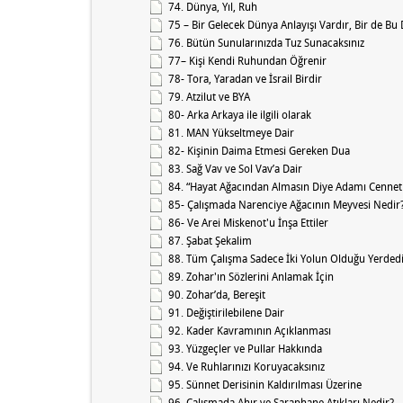
74. Dünya, Yıl, Ruh
75 – Bir Gelecek Dünya Anlayışı Vardır, Bir de Bu
76. Bütün Sunularınızda Tuz Sunacaksınız
77– Kişi Kendi Ruhundan Öğrenir
78- Tora, Yaradan ve İsrail Birdir
79. Atzilut ve BYA
80- Arka Arkaya ile ilgili olarak
81. MAN Yükseltmeye Dair
82- Kişinin Daima Etmesi Gereken Dua
83. Sağ Vav ve Sol Vav’a Dair
84. “Hayat Ağacından Almasın Diye Adamı Cenne
85- Çalışmada Narenciye Ağacının Meyvesi Nedir
86- Ve Arei Miskenot'u İnşa Ettiler
87. Şabat Şekalim
88. Tüm Çalışma Sadece İki Yolun Olduğu Yerdedi
89. Zohar'ın Sözlerini Anlamak İçin
90. Zohar’da, Bereşit
91. Değiştirilebilene Dair
92. Kader Kavramının Açıklanması
93. Yüzgeçler ve Pullar Hakkında
94. Ve Ruhlarınızı Koruyacaksınız
95. Sünnet Derisinin Kaldırılması Üzerine
96. Çalışmada Ahır ve Şaraphane Atıkları Nedir?