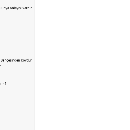
 Dünya Anlayışı Vardır
t Bahçesinden Kovdu” Nedir?
?
r - 1