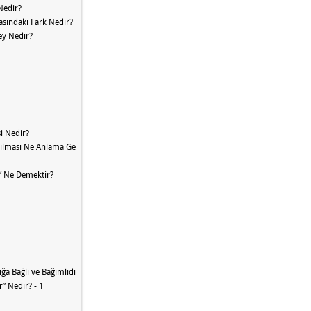
 Nedir?
rasındaki Fark Nedir?
Şey Nedir?
i Nedir?
rılması Ne Anlama Gelir?
” Ne Demektir?
ğa Bağlı ve Bağımlıdır
r” Nedir? - 1