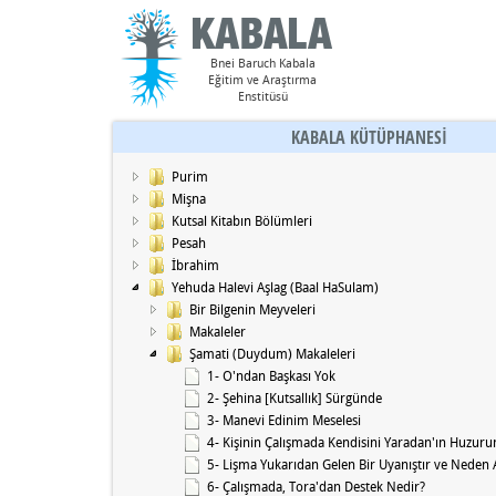
Bnei Baruch Kabala
Eğitim ve Araştırma
Enstitüsü
KABALA KÜTÜPHANESİ
Purim
Mişna
Kutsal Kitabın Bölümleri
Pesah
İbrahim
Yehuda Halevi Aşlag (Baal HaSulam)
Bir Bilgenin Meyveleri
Makaleler
Şamati (Duydum) Makaleleri
1- O'ndan Başkası Yok
2- Şehina [Kutsallık] Sürgünde
3- Manevi Edinim Meselesi
4- Kişinin Çalışmada Kendisini Yaradan'ın Huzurun
5- Lişma Yukarıdan Gelen Bir Uyanıştır ve Neden 
6- Çalışmada, Tora'dan Destek Nedir?