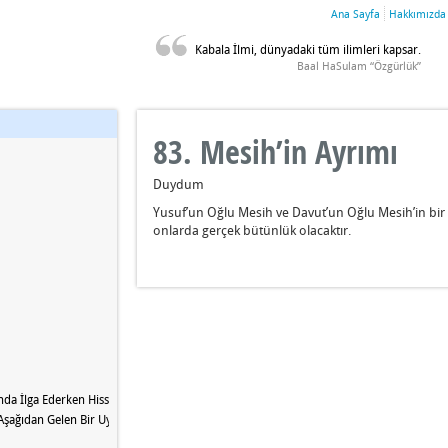
Ana Sayfa
Hakkımızda
Kabala İlmi, dünyadaki tüm ilimleri kapsar.
Baal HaSulam “Özgürlük”
83. Mesih’in Ayrımı
Duydum
Yusuf’un Oğlu Mesih ve Davut’un Oğlu Mesih’in bir a
onlarda gerçek bütünlük olacaktır.
da İlga Ederken Hissettiği Ağırlığın Nedeni Nedir?
Aşağıdan Gelen Bir Uyanışa İhtiyacımız Var?