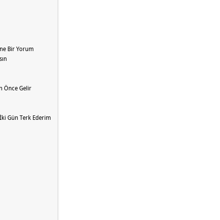
ine Bir Yorum
sın
en Önce Gelir
 İki Gün Terk Ederim