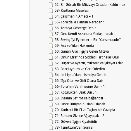
52. Bir Günah Bir Mitzvayı Ortadan Kaldırmaz
53- Kısıtlama Meselesi
54. Çalışmanın Amacı – 1
55- Tora'da ki Haman Nereden?
56. Tora'ya Gösterge Denir
57. Onu Kendi Arzusuna Yaklaştıracak
58. Sevinç İyi Eylemlerin Bir “Yansımasıdır”
59- Asa ve Yılan Hakkında
60. Günah Aracılığıyla Gelen Mitzva
61. Onun Etrafında Şiddetli Fırtınalar Olur
62. Düşer ve Ayartır, Yükselir ve Şikâyet Eder
63. Borçluydum ve Geri Ödedim
64. Lo Lişma’dan, Lişma’ya Geliriz
65. İfşa Olan ve Gizli Olana Dair
66- Tora'nın Verilmesine Dair - 1
67. Kötülükten Uzak Durun
68. İnsanın Sefirot ile bağlantısı
69. Önce Dünyanın Islahı Olacak
70- Kudretli Bir El ve Taşkın bir Gazapla
71. Ruhum Gizlice Ağlayacak – 2
72- Güven, Işığın Kıyafetidir
73- Tzimtzum’dan Sonra