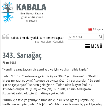
Bnei Baruch Kabala
Eğitim ve Araştırma
Enstitüsü
Türkçe
Kabala İlmi, dünyadaki tüm ilimleri kapsar.
Sulam)
Baal HaSulam “Özgürlük”
MENÜ
343. Sarıağaç
Ekim 1981
“Kendine sarıağaçtan bir gemi yap ve içini ve dışını ziftle kapla.”
dir
Tufan “kötü su” anlamına gelir. Bir kişiye “Kim” yani Firavun’un “Kral kim
arpması
ki, sesine itaat edeyim?” sorusu ve ayrıca kötünün sorusu olan “Bu senin
için ne işe yarıyor?” sorusu geldiğinde, Tufan olan Mayim [su], bu
z Varsa
ikisinden oluşur: Mi [Kim] ve Ma [Ne]. Bununla, kişinin Keduşa’da
[kutsallık] sahip olduğu tüm dünya yok edildi.
nahların Anlamı
Bunun için tavsiye gemiye binmektir, çünkü Teiva [gemi] Beyt’in [ev]
udi Olmayan Biri, Ölmek Zorundadır
harflerine sahiptir (Sulam’da [Zohar’ın Merdiven tasvirinde] yazıldığı gibi),