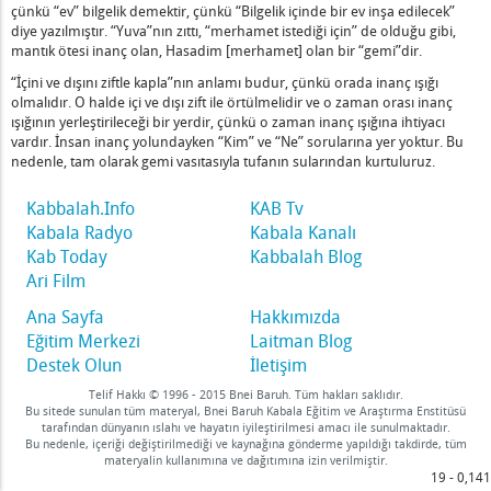
çünkü “ev” bilgelik demektir, çünkü “Bilgelik içinde bir ev inşa edilecek”
diye yazılmıştır. “Yuva”nın zıttı, “merhamet istediği için” de olduğu gibi,
mantık ötesi inanç olan, Hasadim [merhamet] olan bir “gemi”dir.
sizlik – 1
“İçini ve dışını ziftle kapla”nın anlamı budur, çünkü orada inanç ışığı
r
olmalıdır. O halde içi ve dışı zift ile örtülmelidir ve o zaman orası inanç
etin Yeryüzündeki Tüm Hayvanların Üzerinde Olacak
ışığının yerleştirileceği bir yerdir, çünkü o zaman inanç ışığına ihtiyacı
nina Tarafından Besleniyor – 1
vardır. İnsan inanç yolundayken “Kim” ve “Ne” sorularına yer yoktur. Bu
nedenle, tam olarak gemi vasıtasıyla tufanın sularından kurtuluruz.
e Bir El – 1
Söyleyeceksin
Kabbalah.Info
KAB Tv
Kabala Radyo
Kabala Kanalı
ılı Şeyleri – 1
Kab Today
Kabbalah Blog
işkin
Ari Film
Ana Sayfa
Hakkımızda
Konuşmaya Başlama
Eğitim Merkezi
Laitman Blog
n
Destek Olun
İletişim
sı
Telif Hakkı © 1996 - 2015 Bnei Baruh. Tüm hakları saklıdır.
Bu sitede sunulan tüm materyal, Bnei Baruh Kabala Eğitim ve Araştırma Enstitüsü
tarafından dünyanın ıslahı ve hayatın iyileştirilmesi amacı ile sunulmaktadır.
ruyorum
Bu nedenle, içeriği değiştirilmediği ve kaynağına gönderme yapıldığı takdirde, tüm
materyalin kullanımına ve dağıtımına izin verilmiştir.
Şey
19 - 0,141