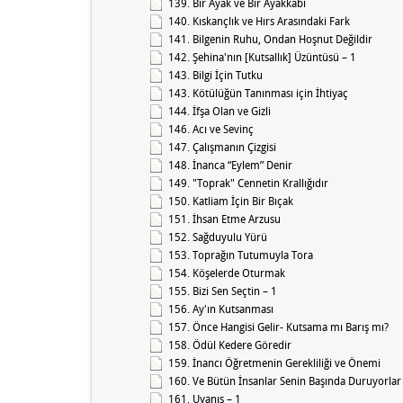
139. Bir Ayak ve Bir Ayakkabı
140. Kıskançlık ve Hırs Arasındaki Fark
141. Bilgenin Ruhu, Ondan Hoşnut Değildir
142. Şehina'nın [Kutsallık] Üzüntüsü – 1
143. Bilgi İçin Tutku
143. Kötülüğün Tanınması için İhtiyaç
144. İfşa Olan ve Gizli
146. Acı ve Sevinç
147. Çalışmanın Çizgisi
148. İnanca “Eylem” Denir
149. "Toprak" Cennetin Krallığıdır
150. Katliam İçin Bir Bıçak
151. İhsan Etme Arzusu
152. Sağduyulu Yürü
153. Toprağın Tutumuyla Tora
154. Köşelerde Oturmak
155. Bizi Sen Seçtin – 1
156. Ay'ın Kutsanması
157. Önce Hangisi Gelir- Kutsama mı Barış mı?
158. Ödül Kedere Göredir
159. İnancı Öğretmenin Gerekliliği ve Önemi
160. Ve Bütün İnsanlar Senin Başında Duruyorlar
161. Uyanış – 1