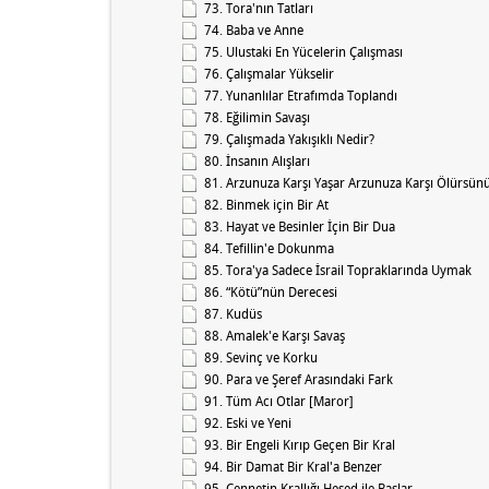
73. Tora'nın Tatları
74. Baba ve Anne
75. Ulustaki En Yücelerin Çalışması
76. Çalışmalar Yükselir
77. Yunanlılar Etrafımda Toplandı
78. Eğilimin Savaşı
79. Çalışmada Yakışıklı Nedir?
80. İnsanın Alışları
81. Arzunuza Karşı Yaşar Arzunuza Karşı Ölürsün
82. Binmek için Bir At
83. Hayat ve Besinler İçin Bir Dua
84. Tefillin'e Dokunma
85. Tora'ya Sadece İsrail Topraklarında Uymak
86. “Kötü”nün Derecesi
87. Kudüs
88. Amalek'e Karşı Savaş
89. Sevinç ve Korku
90. Para ve Şeref Arasındaki Fark
91. Tüm Acı Otlar [Maror]
92. Eski ve Yeni
93. Bir Engeli Kırıp Geçen Bir Kral
94. Bir Damat Bir Kral'a Benzer
95. Cennetin Krallığı Hesed ile Başlar