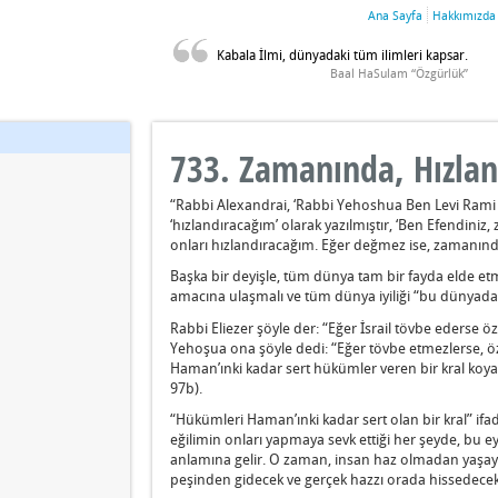
Ana Sayfa
Hakkımızda
Kabala İlmi, dünyadaki tüm ilimleri kapsar.
Baal HaSulam “Özgürlük”
733. Zamanında, Hızla
“Rabbi Alexandrai, ‘Rabbi Yehoshua Ben Levi Rami ş
‘hızlandıracağım’ olarak yazılmıştır, ‘Ben Efendini
onları hızlandıracağım. Eğer değmez ise, zamanınd
Başka bir deyişle, tüm dünya tam bir fayda elde etme
amacına ulaşmalı ve tüm dünya iyiliği “bu dünyada
Rabbi Eliezer şöyle der: “Eğer İsrail tövbe ederse 
Yehoşua ona şöyle dedi: “Eğer tövbe etmezlerse, 
Haman’ınki kadar sert hükümler veren bir kral koyar
97b).
“Hükümleri Haman’ınki kadar sert olan bir kral” ifa
eğilimin onları yapmaya sevk ettiği her şeyde, bu e
anlamına gelir. O zaman, insan haz olmadan yaşaya
peşinden gidecek ve gerçek hazzı orada hissedecekt