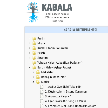
Bnei Baruch Kabala
Eğitim ve Araştırma
Enstitüsü
KABALA KÜTÜPHANESİ
Purim
Mişna
Kutsal Kitabın Bölümleri
Pesah
İbrahim
Yehuda Halevi Aşlag (Baal HaSulam)
Baruh Halevi Aşlag (Rabaş)
Makaleler
Rabaş'ın Mektupları
Notlar
1. Atzilut Özel İlahi Takdirdir
2. Düşüncelerin İnsana Çarpması
3. Arzunuza Karşı – 1
4. Eğer Bakire Bir Genç Kız Varsa
5. Erdemler Gibi Olan Günahların Anlamı