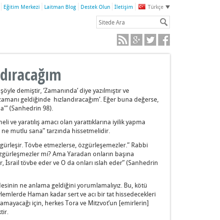
Eğitim Merkezi
Laitman Blog
Destek Olun
İletişim
Türkçe
ndıracağım
öyle demiştir, ‘Zamanında’ diye yazılmıştır ve
z, zamanı geldiğinde hızlandıracağım’. Eğer buna değerse,
a'” (Sanhedrin 98).
li ve yaratılış amacı olan yarattıklarına iyilik yapma
 ne mutlu sana” tarzında hissetmelidir.
özgürleşir. Tövbe etmezlerse, özgürleşemezler.” Rabbi
özgürleşmezler mi? Ama Yaradan onların başına
, İsrail tövbe eder ve O da onları ıslah eder” (Sanhedrin
desinin ne anlama geldiğini yorumlamalıyız. Bu, kötü
ylemlerde Haman kadar sert ve acı bir tat hissedecekleri
mayacağı için, herkes Tora ve Mitzvot’un [emirlerin]
ir.