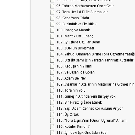
96. Izdırap Merhametten Önce Gelir
97. Tora Her İki El İle Alınmalıdır
98. Gece Yarısı Islahı
99. Bütünlük ve Eksiklik -1
100. İnanç ve Mantık
101. Mantık Üstü İnanç
102. İyi İşlere Oğullar Denir
103. ZON'un Birleşmesi
104. Yahudi Olmayan Birine Tora Öğretme Yasağı
105. Bizi İhtişamı İçin Yaratan Tanrımız Kutsaldır
106. Keduşa’nın Yıkımı
107. Ve Başan' da Golan
108. Adam Belirler
109. İnsanların Atalarının Mezarlarına Gitmesini
110. Tora'nın Yolu
111. Güneşin Altında Yeni Bir Şey Yok
112. Bir Hırsızlığı İade Etmek
113. Yaşlı Adam Cennet Korkusunu Arıyor
114. Üç Ortak
115. “Tora Lişma'nın [Onun Uğruna]” Anlamı
116. Kötüler Kimdir?
117. İçindeki Işık Onu Islah Eder