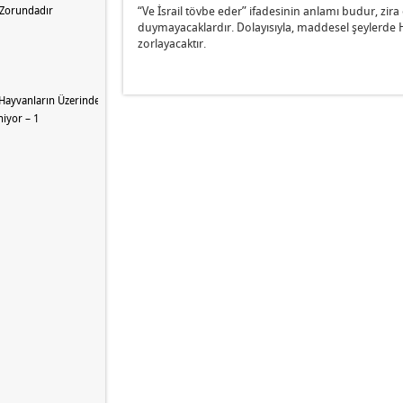
“Ve İsrail tövbe eder” ifadesinin anlamı budur, zi
 Zorundadır
duymayacaklardır. Dolayısıyla, maddesel şeylerde H
zorlayacaktır.
Hayvanların Üzerinde Olacak
iyor – 1