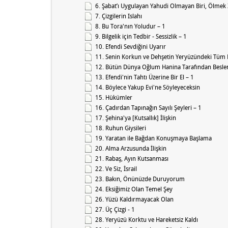
6. Şabat’ı Uygulayan Yahudi Olmayan Biri, Ölmek
7. Çizgilerin Islahı
8. Bu Tora'nın Yoludur – 1
9. Bilgelik için Tedbir - Sessizlik – 1
10. Efendi Sevdiğini Uyarır
11. Senin Korkun ve Dehşetin Yeryüzündeki Tüm 
12. Bütün Dünya Oğlum Hanina Tarafından Beslen
13. Efendi'nin Tahtı Üzerine Bir El – 1
14. Böylece Yakup Evi'ne Söyleyeceksin
15. Hükümler
16. Çadırdan Tapınağın Sayılı Şeyleri – 1
17. Şehina'ya [Kutsallık] İlişkin
18. Ruhun Giysileri
19. Yaratan ile Bağdan Konuşmaya Başlama
20. Alma Arzusunda İlişkin
21. Rabaş, Ayın Kutsanması
22. Ve Siz, İsrail
23. Bakın, Önünüzde Duruyorum
24. Eksiğimiz Olan Temel Şey
26. Yüzü Kaldırmayacak Olan
27. Üç Çizgi - 1
28. Yeryüzü Korktu ve Hareketsiz Kaldı