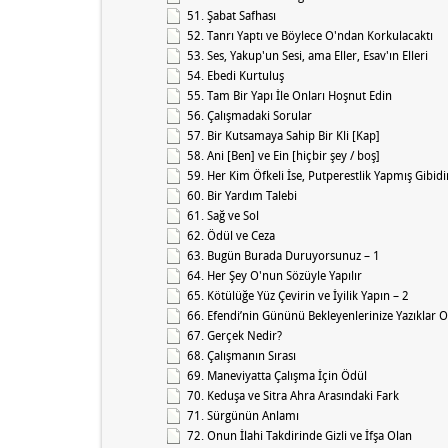
51. Şabat Safhası
52. Tanrı Yaptı ve Böylece O'ndan Korkulacaktı
53. Ses, Yakup'un Sesi, ama Eller, Esav'ın Elleri
54. Ebedi Kurtuluş
55. Tam Bir Yapı İle Onları Hoşnut Edin
56. Çalışmadaki Sorular
57. Bir Kutsamaya Sahip Bir Kli [Kap]
58. Ani [Ben] ve Ein [hiçbir şey / boş]
59. Her Kim Öfkeli İse, Putperestlik Yapmış Gibidi
60. Bir Yardım Talebi
61. Sağ ve Sol
62. Ödül ve Ceza
63. Bugün Burada Duruyorsunuz – 1
64. Her Şey O'nun Sözüyle Yapılır
65. Kötülüğe Yüz Çevirin ve İyilik Yapın – 2
66. Efendi’nin Gününü Bekleyenlerinize Yazıklar O
67. Gerçek Nedir?
68. Çalışmanın Sırası
69. Maneviyatta Çalışma İçin Ödül
70. Keduşa ve Sitra Ahra Arasındaki Fark
71. Sürgünün Anlamı
72. Onun İlahi Takdirinde Gizli ve İfşa Olan