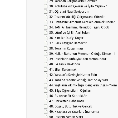
29. Yaradan Çalışmalarını Gözetledi
30. Kötülüğe Yüz Çevirin ve İyilik Yapın – 1
31. Öğretini Nasıl Seviyorum
32. İnsanın Yüceliği Çalışmasına Göredir
33. Hafızasını Silmemiz Gereken Amalek Nedir?
34. TANTA [Taamim, Nekudot, Tagin, Otiot]
35. Lütuf ve İyi Bir Akıl Bulun
36. Kim Bir Dua'yı Duyar
37. Balık Kaygılar Demektir
38. Tora'nın Kutsanması
39. Halkın Ruhunun Memnun Olduğu Kimse - 1
39. İnsanların Ruhuyla Olan Memnundur
40. İki Tanık Hakkında
41. Elleri Kaldırmak
42. Yaratan'a Sevinçle Hizmet Edin
43. Tora'da “Kadın” ve “Oğullar” Anlayışları
44. Yaşlıların Yıkımı- İnşa; Gençlerin İnşası- Yıkım
45. Bilge Öğrencilerin Oğulları
46. Bu An ve Bir Sonraki An
47. Herkesten Daha Kötü
48. Doğru, Bütünlük ve Gerçek
49. Kitaplara ve Yazarlara İnancımız
50. İnsanın Zaman Algısı