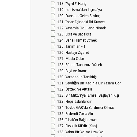
118. “Ayrıl !” Hariç
119. Lo Lişma'dan Lişma'ya
120. Danstan Gelen Sevinç
121. İnsan İçindeki İki Kuvvet
122. Yaşamla Ödüllendirilmek
123. Elsiz ve Bacaksız
124. Bana Hizmet Etmek
125. Tanımlar – 1
126. Hastayı Ziyaret
127. Mutlu Odur
128. Efendi Tanrımızı ​​Yücelt
129. Bilgi ve İnanç
130. Yaradan'ın Tanıklığı
131. Sevdiğin Bir Kadınla Bir Yaşam Gör
132. Üstteki ve Alttaki
133. Bir Mitzva’ya [Emre] Başlayan Kişi
133. Hepsi Islahlardır
134. Tövbe GAR'da Yardımcı Olmaz
135. Erdemli Zorla Alır
136. İshak'ın Bağlanması
137. Eksiklik Kli'dir [Kap]
138. Yakın Bir Yol ve Uzak Yol