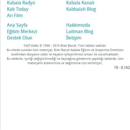
Sitra Ahra'nın Gölgesi Arasındaki Fark Nedir?
Kabala Radyo
Kabala Kanalı
n Aklını Geliştiren Üç Şey Nedir?
Kab Today
Kabbalah Blog
Ari Film
evgilim" Nedir?
Ana Sayfa
Hakkımızda
Özü
Eğitim Merkezi
Laitman Blog
Destek Olun
İletişim
dir?
Telif Hakkı © 1996 - 2015 Bnei Baruh. Tüm hakları saklıdır.
Bu sitede sunulan tüm materyal, Bnei Baruh Kabala Eğitim ve Araştırma Enstitüsü
lar Nedir?
tarafından dünyanın ıslahı ve hayatın iyileştirilmesi amacı ile sunulmaktadır.
Günü ve Efendinin Gecesi Nedir?
Bu nedenle, içeriği değiştirilmediği ve kaynağına gönderme yapıldığı takdirde, tüm
materyalin kullanımına ve dağıtımına izin verilmiştir.
z Malhut” Olarak Adlandırılması Ne Anlama Gelir?
19 - 0,162
ak,” nedir? - 1
Bedenlerden Nefret Eder” Ne Demektir?
n]
Halinde Hissettiğinde
 Kötülükten Nefret Edin
en Kurtarır