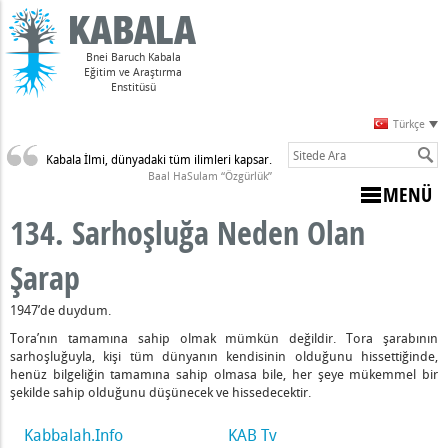
Bnei Baruch Kabala
Eğitim ve Araştırma
Enstitüsü
Türkçe
Kabala İlmi, dünyadaki tüm ilimleri kapsar.
Sulam)
Baal HaSulam “Özgürlük”
MENÜ
134. Sarhoşluğa Neden Olan
i
Şarap
ünde
1947’de duydum.
i
Tora’nın tamamına sahip olmak mümkün değildir. Tora şarabının
isini Yaradan'ın Huzurunda İlga Ederken Hissettiği Ağırlığın Ned
sarhoşluğuyla, kişi tüm dünyanın kendisinin olduğunu hissettiğinde,
henüz bilgeliğin tamamına sahip olmasa bile, her şeye mükemmel bir
Bir Uyanıştır ve Neden Aşağıdan Gelen Bir Uyanışa İhtiyacımız 
şekilde sahip olduğunu düşünecek ve hissedecektir.
estek Nedir?
kinci Doğa Haline Gelir” Nedir?
Kabbalah.Info
KAB Tv