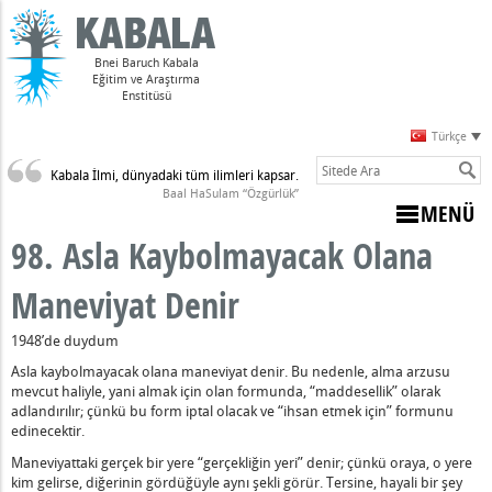
Bnei Baruch Kabala
Eğitim ve Araştırma
Enstitüsü
Türkçe
Kabala İlmi, dünyadaki tüm ilimleri kapsar.
Sulam)
Baal HaSulam “Özgürlük”
MENÜ
98. Asla Kaybolmayacak Olana
i
Maneviyat Denir
ünde
1948’de duydum
i
Asla kaybolmayacak olana maneviyat denir. Bu nedenle, alma arzusu
isini Yaradan'ın Huzurunda İlga Ederken Hissettiği Ağırlığın Ned
mevcut haliyle, yani almak için olan formunda, “maddesellik” olarak
adlandırılır; çünkü bu form iptal olacak ve “ihsan etmek için” formunu
Bir Uyanıştır ve Neden Aşağıdan Gelen Bir Uyanışa İhtiyacımız 
edinecektir.
estek Nedir?
Maneviyattaki gerçek bir yere “gerçekliğin yeri” denir; çünkü oraya, o yere
kinci Doğa Haline Gelir” Nedir?
kim gelirse, diğerinin gördüğüyle aynı şekli görür. Tersine, hayali bir şey