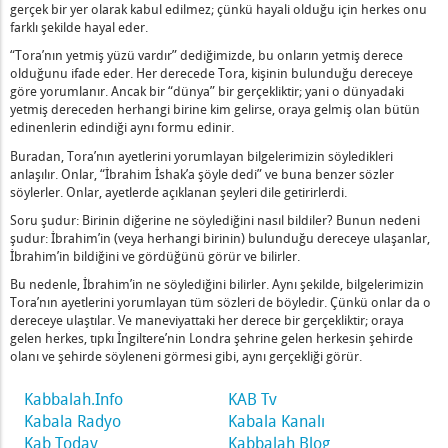
Sitra Ahra'nın Gölgesi Arasındaki Fark Nedir?
gerçek bir yer olarak kabul edilmez; çünkü hayali olduğu için herkes onu
farklı şekilde hayal eder.
n Aklını Geliştiren Üç Şey Nedir?
evgilim" Nedir?
“Tora’nın yetmiş yüzü vardır” dediğimizde, bu onların yetmiş derece
olduğunu ifade eder. Her derecede Tora, kişinin bulunduğu dereceye
göre yorumlanır. Ancak bir “dünya” bir gerçekliktir; yani o dünyadaki
Özü
yetmiş dereceden herhangi birine kim gelirse, oraya gelmiş olan bütün
edinenlerin edindiği aynı formu edinir.
dir?
Buradan, Tora’nın ayetlerini yorumlayan bilgelerimizin söyledikleri
anlaşılır. Onlar, “İbrahim İshak’a şöyle dedi” ve buna benzer sözler
lar Nedir?
söylerler. Onlar, ayetlerde açıklanan şeyleri dile getirirlerdi.
Günü ve Efendinin Gecesi Nedir?
Soru şudur: Birinin diğerine ne söylediğini nasıl bildiler? Bunun nedeni
z Malhut” Olarak Adlandırılması Ne Anlama Gelir?
şudur: İbrahim’in (veya herhangi birinin) bulunduğu dereceye ulaşanlar,
ak,” nedir? - 1
İbrahim’in bildiğini ve gördüğünü görür ve bilirler.
Bedenlerden Nefret Eder” Ne Demektir?
Bu nedenle, İbrahim’in ne söylediğini bilirler. Aynı şekilde, bilgelerimizin
n]
Tora’nın ayetlerini yorumlayan tüm sözleri de böyledir. Çünkü onlar da o
dereceye ulaştılar. Ve maneviyattaki her derece bir gerçekliktir; oraya
Halinde Hissettiğinde
gelen herkes, tıpkı İngiltere’nin Londra şehrine gelen herkesin şehirde
olanı ve şehirde söyleneni görmesi gibi, aynı gerçekliği görür.
 Kötülükten Nefret Edin
Kabbalah.Info
KAB Tv
en Kurtarır
Kabala Radyo
Kabala Kanalı
Kab Today
Kabbalah Blog