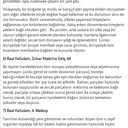
gerekliliktir, tıpkı makinede işleyen bir çark gibi…
Biz Hepimiz Tek Bir Aileyiz”
 Arvut’ta Birleştirmek”
Dolayısıyla; bir bölgede iyi, mutlu ve barışçıl işler yapma imkânı dünyadaki
tüm diğer ülkelerde böyle değilse hayal edilemez ve bu durumun tersi de
Kurmadaki Sevinç
söz konusudur. Bizim zamanımızda, ülkeler yaşamsal ihtiyaçların
Erkek, Kutsallık Aralarında
sağlanması için birbirlerine bağlıdırlar, daha erken dönemlerde bireylerin
eryali 23-26 Mayıs 2019 Hepimiz Biriz
ailelere bağlı oldukları gibi… Bu yüzden, artık sadece bir ülke veya bir
ulusun iyiliğini garanti edecek işlerden bahsedip, bunlarla ilgilenmek
ül
yeterli değildir; ancak tüm dünyanın iyiliği ile ilgilenebiliriz. Çünkü
 2018
dünyadaki her bireyin menfaati veya zarar görmesi, dünyadaki tüm
insanların menfaatine bağlıdır ve bununla ölçülür.
k 2020 – Bağ Kurmanın Sevinci
 – Modern Dünyada Kabala İlmi
6) Baal HaSulam,
Zohar Kitabı’na Giriş
, 68
2019
Bir kişinin hareketlerinin tüm dünyayı yükseltmesine veya alçaltmasına
şaşırmayın; çünkü genel ve özelin (bütünün parçası), bezelye
Arvut Koşulunda Tek Bir İnsan
kabuğundaki iki bezelye tanesi gibi eşit oldukları değişmez bir kanundur
 2018 “Üst Dünyanın İçinde”
ve genele atfedilen her şey özele de atfedilir. Dahası, parçalar bütünde
 İbur Koşuluna Giriş
bulunanı oluştururlar ve ancak parçaların miktarına ve kalitesine bağlı
olarak, parçalar ortaya çıktıktan sonra genel olan da ortaya çıkabilir.
7 “Kaostan Ahenge”
Sonuç olarak, bir parçanın hareketinin değeri, bütünün tamamını
lül 2017 “Hepimiz Biriz”
yükseltir veya düşürür.
ustos 2017 “Gelecek Şimdi Başlıyor”
7) Baal HaSulam, 4. Mektup
7 “Hepimiz Biriz”
Tanrı’nın kutsandığı yere gitmemen ve ruhundan düşen tüm o zayıf
 2017 “Hepimiz Biriz”
organları toplayıp tek bir beden haline getirmemen haricinde hiçbir