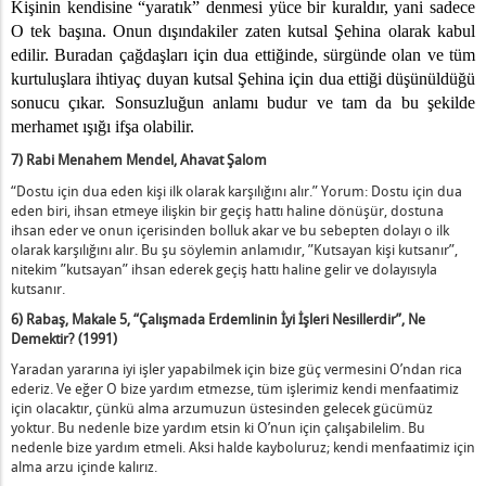
Kişinin kendisine
“
yaratık” denmesi yüce bir kuraldır, yani sadece
O tek başına. Onun dışındakiler zaten kutsal Şehina olarak kabul
edilir. Buradan çağdaşları için dua ettiğinde, sürgünde olan ve tüm
kurtuluşlara ihtiyaç duyan kutsal Şehina için dua ettiği düşünüldüğü
sonucu çıkar. Sonsuzluğun anlamı budur ve tam da bu şekilde
merhamet ışığı ifşa olabilir.
7) Rabi Menahem Mendel, Ahavat Şalom
“Dostu için dua eden kişi ilk olarak karşılığını alır.” Yorum: Dostu için dua
eden biri, ihsan etmeye ilişkin bir geçiş hattı haline dönüşür, dostuna
ihsan eder ve onun içerisinden bolluk akar ve bu sebepten dolayı o ilk
olarak karşılığını alır. Bu şu söylemin anlamıdır, ”Kutsayan kişi kutsanır”,
nitekim ”kutsayan” ihsan ederek geçiş hattı haline gelir ve dolayısıyla
kutsanır.
6) Rabaş, Makale 5, “Çalışmada Erdemlinin İyi İşleri Nesillerdir”, Ne
Demektir? (1991)
Yaradan yararına iyi işler yapabilmek için bize güç vermesini O’ndan rica
ederiz. Ve eğer O bize yardım etmezse, tüm işlerimiz kendi menfaatimiz
için olacaktır, çünkü alma arzumuzun üstesinden gelecek gücümüz
yoktur. Bu nedenle bize yardım etsin ki O’nun için çalışabilelim. Bu
nedenle bize yardım etmeli. Aksi halde kayboluruz; kendi menfaatimiz için
alma arzu içinde kalırız.