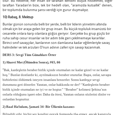
olur. Bu nedenle, her insan bir taraftan kendini düşük hissetmeli, diğer
taraftan Yaradan’ın bize, tek bir hedefi olan, “aramızda kutsallık” denen,
bir toplumda bulunma şansı verdiği için gurur duymalıyız.
10) Rabaş, 8. Mektup
Bunlar günün sonunda belli bir yerde, belli bir liderin yönetimi altında
olmak için bir araya gelen bir grup insan. Bu küçük topluluk insanüstü bir
cesaretle onlara karşı olanlara göğüs geriyor. Gerçekte bu grup güçlü bir
ruha sahip cesur insanlar ve bir adım bile geri çekilmemeye kararlılar.
Birinci sınıf savaşçılar, kanlarının son damlasına kadar eğilimleriyle savaş
halindeler ve tek arzuları O’nun adının zaferi için savaşı kazanmak.
DERS 3: Sevgi Tüm Günahları Örter
1) Aharei Mot (Ölümden Sonra), #65, 66
“
Bak, kardeşlerin beraber birlik içinde oturmaları ne kadar güzel ve ne kadar
hoş.” Bunlar dostlardır ki, ayrılmaksızın beraber otururlar. Başta, onlar, savaşta
birbirlerini öldürmek
isteyen insanlara benzerler. Sonra kardeşçe sevgi
durumuna geri dönerler. Yaratan, onlar hakkında ne der? “Kardeşlerin beraber
birlik içinde oturmaları ne iyi ve ne hoştur.” “Beraber” kelimesi
Şehina’n
ın
onlarla olduğunu işaret eder. Daha da ötesi, Yaratan onların sözlerini dinler ve
onlardan hoşnuttur.
2) Baal HaSulam, Şamati 34- Bir Ülkenin kazancı
Bilindiği gibi, hiçbir şey kendini gerçek formunda ifşa etmez, ancak karşıtıyla