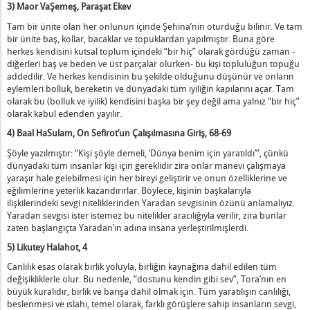
3) Maor VaŞemeş, Paraşat Ekev
Tam bir ünite olan her onlunun içinde Şehina’nin oturduğu bilinir. Ve tam
bir ünite baş, kollar, bacaklar ve topuklardan yapılmıştır. Buna göre
herkes kendisini kutsal toplum içindeki “bir hiç” olarak gördüğü zaman -
diğerleri baş ve beden ve üst parçalar olurken- bu kişi topluluğun topuğu
addedilir. Ve herkes kendisinin bu şekilde olduğunu düşünür ve onların
eylemleri bolluk, bereketin ve dünyadaki tüm iyiliğin kapılarını açar. Tam
olarak bu (bolluk ve iyilik) kendisini başka bir şey değil ama yalnız “bir hiç”
olarak kabul edenden yayılır.
4) Baal HaSulam,
On Sefirot’un Çalışılmasına Giriş
, 68-69
Şöyle yazılmıştır: “Kişi şöyle demeli, ‘Dünya benim için yaratıldı’”, çünkü
dünyadaki tüm insanlar kişi için gereklidir zira onlar manevi çalışmaya
yaraşır hale gelebilmesi için her bireyi geliştirir ve onun özelliklerine ve
eğilimlerine yeterlik kazandırırlar.
Böylece, kişinin başkalarıyla
ilişkilerindeki sevgi niteliklerinden Yaradan sevgisinin özünü anlamalıyız.
Yaradan sevgisi ister istemez bu nitelikler aracılığıyla verilir, zira bunlar
zaten başlangıçta Yaradan’ın adına insana yerleştirilmişlerdi.
5) Likutey Halahot, 4
Canlılık esas olarak birlik yoluyla, birliğin kaynağına dahil edilen tüm
değişikliklerle olur. Bu nedenle, “dostunu kendin gibi sev”, Tora’nın en
büyük kuralıdır, birlik ve barışa dahil olmak için. Tüm yaratılışın canlılığı,
beslenmesi ve ıslahı, temel olarak, farklı görüşlere sahip insanların sevgi,