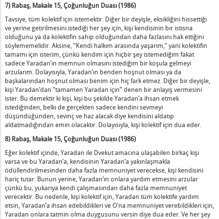
7) Rabaş, Makale 15, Çoğunluğun Duası (1986)
Tavsiye, tüm kolektif için istemektir. Diğer bir deyişle, eksikliğini hissettiği
ve yerine getirilmesini istediği her şey için, kişi kendisinin bir istisna
olduğunu ya da kolektifin sahip olduğundan daha fazlasını hak ettiğini
söylememelidir. Aksine, “Kendi halkım arasında yaşarım,” yani kolektifin
tamamı için isterim, çünkü kendim için hiçbir şey istemediğim fakat
sadece Yaradan’ın memnun olmasını istediğim bir koşula gelmeyi
arzularım. Dolayısıyla, Yaradan’ın benden hoşnut olması ya da
başkalarından hoşnut olması benim için hiç fark etmez. Diğer bir deyişle,
kişi Yaradan’dan “tamamen Yaradan için” denen bir anlayış vermesini
ister. Bu demektir ki kişi, kişi bu şekilde Yaradan’a ihsan etmek
istediğinden, belki de gerçekten sadece kendini sevmeyi
düşündüğünden, sevinç ve haz alacak diye kendisini aldatıp
aldatmadığından emin olacaktır. Dolayısıyla, kişi kolektif için dua eder.
8) Rabaş, Makale 15, Çoğunluğun Duası (1986)
Eğer kolektif içinde, Yaradan ile Dvekut amacına ulaşabilen birkaç kişi
varsa ve bu Yaradan’a, kendisinin Yaradan’a yakınlaşmakla
ödüllendirilmesinden daha fazla memnuniyet verecekse, kişi kendisini
hariç tutar. Bunun yerine, Yaradan’ın onlara yardım etmesini arzular
çünkü bu, yukarıya kendi çalışmasından daha fazla memnuniyet
verecektir. Bu nedenle, kişi kolektif için, Yaradan tüm kolektife yardım
etsin, Yaradan’a ihsan edebildikleri ve O’na memnuniyet verebildikleri için,
Yaradan onlara tatmin olma duygusunu versin diye dua eder. Ve her şey