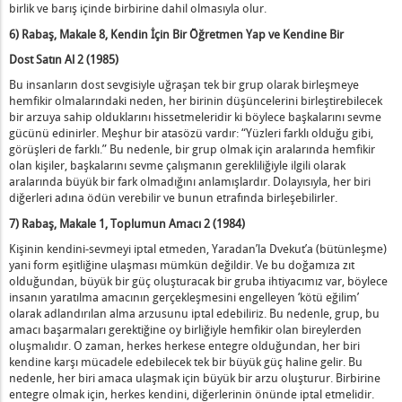
birlik ve barış içinde birbirine dahil olmasıyla olur.
6) Rabaş, Makale 8, Kendin İçin Bir Öğretmen Yap ve Kendine Bir
Dost Satın Al 2 (1985)
Bu insanların dost sevgisiyle uğraşan tek bir grup olarak birleşmeye
hemfikir olmalarındaki neden, her birinin düşüncelerini birleştirebilecek
bir arzuya sahip olduklarını hissetmeleridir ki böylece başkalarını sevme
gücünü edinirler. Meşhur bir atasözü vardır: “Yüzleri farklı olduğu gibi,
görüşleri de farklı.” Bu nedenle, bir grup olmak için aralarında hemfikir
olan kişiler, başkalarını sevme çalışmanın gerekliliğiyle ilgili olarak
aralarında büyük bir fark olmadığını anlamışlardır. Dolayısıyla, her biri
diğerleri adına ödün verebilir ve bunun etrafında birleşebilirler.
7) Rabaş, Makale 1,
Toplumun Amacı
2 (1984)
Kişinin kendini-sevmeyi iptal etmeden, Yaradan’la Dvekut’a (bütünleşme)
yani form eşitliğine ulaşması mümkün değildir. Ve bu doğamıza zıt
olduğundan, büyük bir güç oluşturacak bir gruba ihtiyacımız var, böylece
insanın yaratılma amacının gerçekleşmesini engelleyen ‘kötü eğilim’
olarak adlandırılan alma arzusunu iptal edebiliriz. Bu nedenle, grup, bu
amacı başarmaları gerektiğine oy birliğiyle hemfikir olan bireylerden
oluşmalıdır. O zaman, herkes herkese entegre olduğundan, her biri
kendine karşı mücadele edebilecek tek bir büyük güç haline gelir. Bu
nedenle, her biri amaca ulaşmak için büyük bir arzu oluşturur. Birbirine
entegre olmak için, herkes kendini, diğerlerinin önünde iptal etmelidir.