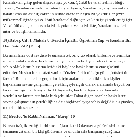
Karanlıktan çıkıp gelen dışında ışık yoktur. Çünkü bu taraf teslim olduğu
zaman, Yaradan yükselir ve zaferi büyür. Ayrıca, Yaradan’ın çalışması yalnız
karanlıktan dolayıdır, kötünün içinde olandan başka iyi yoktur. Her şeyin
mükemmelliğinde iyi ve kötü beraber olduğu için ve kötü iyiyi terk ettiği için.
Ve kötülükten çıkan dışında iyilik yoktur. Ve bu iyilikte, Yaradan’ın zaferi
artar ve bu işin tamamıdır.
10) Rabaş, Cilt 1, Makale 8, Kendin İçin Bir Öğretmen Yap ve Kendine Bir
Dost Satın Al 2 (1985)
Bu insanların dost sevgisiyle uğraşan tek bir grup olarak birleşmeye hemfikir
olmalarındaki neden, her birinin düşüncelerini birleştirebilecek bir arzuya
sahip olduklarını hissetmeleridir ki böylece başkalarını sevme gücünü
edinirler. Meşhur bir atasözü vardır, “Yüzleri farklı olduğu gibi, görüşleri de
farklı.” Bu nedenle, bir grup olmak için aralarında hemfikir olan kişiler,
başkalarını sevme çalışmanın gerekliliğiyle ilgili olarak aralarında büyük bir
fark olmadığını anlamışlardır. Dolayısıyla, her biri diğerleri adına ödün
verebilir ve bunun etrafında birleşebilirler. Fakat diğer insanlar, başkalarını
sevme çalışmasının gerekliliğine dair hiçbir anlayışa sahip değildir, bu yüzden,
onlarla birleşemezler.
11) Breslov’lu Rabbi Nahman, “Barış” 10
Barışın özü, iki zıtlığı birbirine bağlamaktır. Dolayısıyla görüşü sizinkine
tamamen zıt olan bir kişi görürseniz ve onunla asla barışamayacağınızı