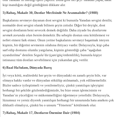
kişi inandığını değil gördüğünü dikkate alır.
5) Rabaş, Makale 30, Dostlar Meclisinde Ne Aranmalıdır? (1988)
Başkalarını sevmeye dayanan dost sevgisi ki bununla Yaradan sevgisi denilir,
normalde dost sevgisi olarak bilinen şeyin zıttıdır. Diğer bir deyişle, dost
sevgisi dostlarım beni sevecek demek değildir. Daha ziyade bu
dostlarımı
sevmek zorunda olan benim
demektir. Bu sebeple dostun onu kötülemesi ve
nefret etmesi fark etmez. Onun yerine başkalarını sevmeyi başarmak isteyen
kişinin, bir diğerini sevmenin ıslahına ihtiyacı vardır. Dolayısıyla, kişi çaba
sarf edip dostunu olumlu yargılarsa, kişinin gösterdiği çaba “aşağıdan
uyandırılma” denilen
Segula
’dır (çare/güç/erdemlilik), bununla kişiye
istisnasız tüm dostları sevebilmesi için yukarıdan güç verilir.
6) Baal HaSulam, Dünyada Barış
İyi veya kötü, realitedeki her şeyin ve dünyadaki en zararlı şeyin bile, var
olmaya hakkı vardır ve dünyadan sökülüp atılmamalı, yok edilmemelidir.
Bizler sadece iyileştirmeli ve yenilemeliyiz; çünkü yaratılışın işleyişini
herhangi bir şekilde gözlemlediğimizde, bu bize onun işlemcisinin ve
Yaradan’ın yüceliğini ve mükemmelliğini öğretmeye yeterlidir. Dolayısıyla,
lüzumsuz ve yersiz diyerek yaratılışın herhangi bir unsurunda hata ararken çok
dikkatli olmalıyız, çünkü bu o unsuru “Yöneteni” kötülemek olur.
7) Rabaş, Makale 17, Dostların Önemine Dair (1984)