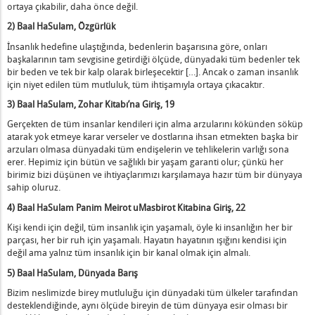
ATERYALİ EKİM 2023 KALBİ AÇMAK
ortaya çıkabilir, daha önce değil.
ustos 2022 – Bağ Kurmanın Sevincini Kutlamak
2) Baal HaSulam, Özgürlük
san - 1 Mayıs 2022 - "Sadece Dostlar"
İnsanlık hedefine ulaştığında, bedenlerin başarısına göre, onları
 – Kendimizin Ötesine Yükselmek
başkalarının tam sevgisine getirdiği ölçüde, dünyadaki tüm bedenler tek
bir beden ve tek bir kalp olarak birleşecektir […]. Ancak o zaman insanlık
25 - 26
için niyet edilen tüm mutluluk, tüm ihtişamıyla ortaya çıkacaktır.
– Haziran 4-6
3) Baal HaSulam,
Zohar Kitabı’na Giriş
, 19
 2021 - “Onlu İçinde Hayatı İfşa Etmek”
Gerçekten de tüm insanlar kendileri için alma arzularını kökünden söküp
stos 2020 – “Yeni Dünya”
atarak yok etmeye karar verseler ve dostlarına ihsan etmekten başka bir
rlık – 2020: Onludaki Manevi Çalışmanın Prensipleri
arzuları olmasa dünyadaki tüm endişelerin ve tehlikelerin varlığı sona
– Mantık Ötesi Birlik
erer. Hepimiz için bütün ve sağlıklı bir yaşam garanti olur; çünkü her
birimiz bizi düşünen ve ihtiyaçlarımızı karşılamaya hazır tüm bir dünyaya
0 - Hayatın Köküne Bağlanmak
sahip oluruz.
0 - Hayatın Köküne Bağlanmak
4) Baal HaSulam Panim Meirot uMasbirot Kitabina Giriş, 22
i Noktaya Bağlanma
Kişi kendi için değil, tüm insanlık için yaşamalı, öyle ki insanlığın her bir
ıdan Uyanış”
parçası, her bir ruh için yaşamalı. Hayatın hayatının ışığını kendisi için
 Ders Materyali
değil ama yalnız tüm insanlık için bir kanal olmak için almalı.
sikliği İnşa Etmek
5) Baal HaSulam, Dünyada Barış
 – “İyi Bir Yaşama Bağlanmak”
B
izim neslimizde birey mutluluğu için dünyadaki tüm ülkeler tarafından
eryali 17-19 Mayıs 2019 “Geleceğin Toplumunu İnşa Etmek”
desteklendiğinde, aynı ölçüde bireyin de tüm dünyaya esir olması bir