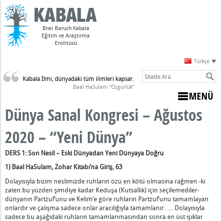
Bnei Baruch Kabala
Eğitim ve Araştırma
Enstitüsü
Türkçe
Kabala İlmi, dünyadaki tüm ilimleri kapsar.
Sulam)
Baal HaSulam “Özgürlük”
MENÜ
Dünya Sanal Kongresi – Ağustos
2020 – “Yeni Dünya”
DERS 1: Son Nesil – Eski Dünyadan Yeni Dünyaya Doğru
nluda Güçlenmek" (12-13 Eylül 2024)
1) Baal HaSulam,
Zohar Kitabı’na Giriş
, 63
ntık Ötesine Yükselmek - MAYIS 2024
Dolayısıyla bizim neslimizde ruhların özü en kötü olmasına rağmen -ki
 ŞUBAT 2023 TEK BİR EVDE TOPLANMAK
zaten bu yüzden şimdiye kadar K
eduşa (Kutsallık)
için seçilemediler-
 TEMMUZ 2023 HER ŞEY DUANIN GÜCÜYLE EDİNİLİR
dünyanın Partzuf’unu ve Kelim’e göre ruhların Partzuf’unu tamamlayan
onlardır ve çalışma sadece onlar aracılığıyla tamamlanır.
…
. Dolayısıyla
ralık 2022 Lişma’ya Giriş
sadece bu aşağıdaki ruhların tamamlanmasından sonra en üst ışıklar