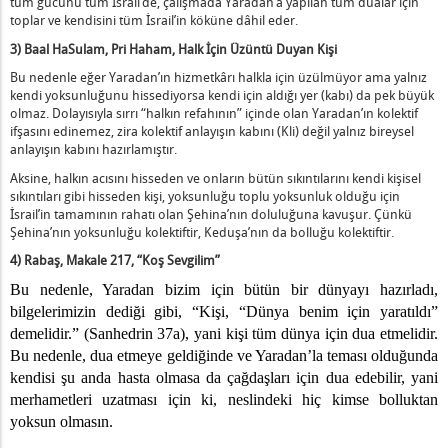
tüm gücünü tüm İsrail’de, çalışmada Yaradan’a yapılan tüm dualar için
toplar ve kendisini tüm İsrail’in köküne dâhil eder.
3) Baal HaSulam, Pri Haham, Halk İçin Üzüntü Duyan Kişi
Bu nedenle eğer Yaradan’ın hizmetkârı halkla için üzülmüyor ama yalnız
kendi yoksunluğunu hissediyorsa kendi için aldığı yer (kabı) da pek büyük
olmaz. Dolayısıyla sırrı “halkın refahının” içinde olan Yaradan’ın kolektif
ifşasını edinemez, zira kolektif anlayışın kabını (Kli) değil yalnız bireysel
anlayışın kabını hazırlamıştır.
Aksine, halkın acısını hisseden ve onların bütün sıkıntılarını kendi kişisel
sıkıntıları gibi hisseden kişi, yoksunluğu toplu yoksunluk olduğu için
İsrail’in tamamının rahatı olan Şehina’nın doluluğuna kavuşur. Çünkü
Şehina’nın yoksunluğu kolektiftir, Keduşa’nın da bolluğu kolektiftir.
4) Rabaş, Makale 217, “Koş Sevgilim”
Bu nedenle, Yaradan bizim için bütün bir dünyayı hazırladı,
bilgelerimizin dediği gibi,
“
Kişi, “Dünya benim için yaratıldı”
demelidir.” (Sanhedrin 37a), yani kişi tüm dünya için dua etmelidir.
Bu nedenle, dua etmeye geldiğinde ve Yaradan’la teması olduğunda
kendisi şu anda hasta olmasa da çağdaşları için dua edebilir, yani
merhametleri uzatması için ki, neslindeki hiç kimse bolluktan
yoksun olmasın.