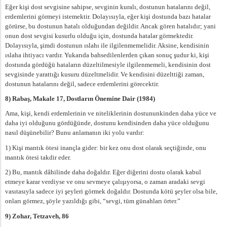
Eğer kişi dost sevgisine sahipse, sevginin kuralı, dostunun hatalarını değil,
erdemlerini görmeyi istemektir. Dolayısıyla, eğer kişi dostunda bazı hatalar
görürse, bu dostunun hatalı olduğundan değildir. Ancak gören hatalıdır; yani
onun dost sevgisi kusurlu olduğu için, dostunda hatalar görmektedir.
Dolayısıyla, şimdi dostunun ıslahı ile ilgilenmemelidir. Aksine, kendisinin
ıslaha ihtiyacı vardır. Yukarıda bahsedilenlerden çıkan sonuç şudur ki, kişi
dostunda gördüğü hataların düzeltilmesiyle ilgilenmemeli, kendisinin dost
sevgisinde yarattığı kusuru düzeltmelidir. Ve kendisini düzelttiği zaman,
dostunun hatalarını değil, sadece erdemlerini görecektir.
8) Rabaş, Makale 17, Dostların Önemine Dair (1984)
Ama, kişi, kendi erdemlerinin ve niteliklerinin dostununkinden daha yüce ve
daha iyi olduğunu gördüğünde, dostunu kendisinden daha yüce olduğunu
nasıl düşünebilir? Bunu anlamanın iki yolu vardır:
1) Kişi mantık ötesi inançla gider: bir kez onu dost olarak seçtiğinde, onu
mantık ötesi takdir eder.
2) Bu, mantık dâhilinde daha doğaldır. Eğer diğerini dostu olarak kabul
etmeye karar verdiyse ve onu sevmeye çalışıyorsa, o zaman aradaki sevgi
vasıtasıyla sadece iyi şeyleri görmek doğaldır. Dostunda kötü şeyler olsa bile,
onları görmez, şöyle yazıldığı gibi, “sevgi, tüm günahları örter.”
9) Zohar, Tetzaveh, 86