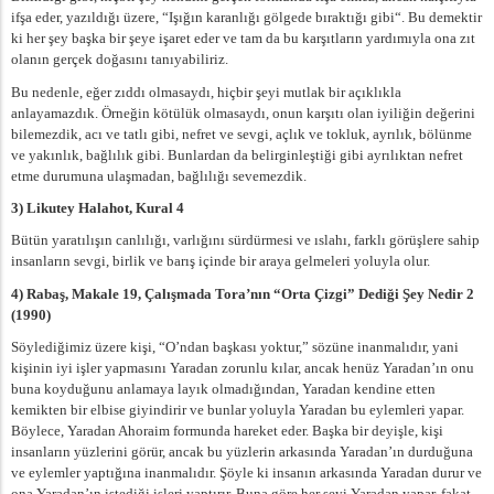
ifşa eder, yazıldığı üzere, “Işığın karanlığı gölgede bıraktığı gibi“. Bu demektir
ki her şey başka bir şeye işaret eder ve tam da bu karşıtların yardımıyla ona zıt
olanın gerçek doğasını tanıyabiliriz.
Bu nedenle, eğer zıddı olmasaydı, hiçbir şeyi mutlak bir açıklıkla
anlayamazdık. Örneğin kötülük olmasaydı, onun karşıtı olan iyiliğin değerini
bilemezdik, acı ve tatlı gibi, nefret ve sevgi, açlık ve tokluk, ayrılık, bölünme
ve yakınlık, bağlılık gibi. Bunlardan da belirginleştiği gibi ayrılıktan nefret
etme durumuna ulaşmadan, bağlılığı sevemezdik.
3) Likutey Halahot, Kural 4
Bütün yaratılışın canlılığı, varlığını sürdürmesi ve ıslahı, farklı görüşlere sahip
insanların sevgi, birlik ve barış içinde bir araya gelmeleri yoluyla olur.
4) Rabaş, Makale 19, Çalışmada Tora’nın “Orta Çizgi” Dediği Şey Nedir 2
(1990)
Söylediğimiz üzere kişi, “O’ndan başkası yoktur,” sözüne inanmalıdır, yani
kişinin iyi işler yapmasını Yaradan zorunlu kılar, ancak henüz Yaradan’ın onu
buna koyduğunu anlamaya layık olmadığından, Yaradan kendine etten
kemikten bir elbise giyindirir ve bunlar yoluyla Yaradan bu eylemleri yapar.
Böylece, Yaradan Ahoraim formunda hareket eder. Başka bir deyişle, kişi
insanların yüzlerini görür, ancak bu yüzlerin arkasında Yaradan’ın durduğuna
ve eylemler yaptığına inanmalıdır. Şöyle ki insanın arkasında Yaradan durur ve
ona Yaradan’ın istediği işleri yaptırır. Buna göre her şeyi Yaradan yapar, fakat