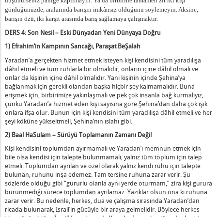
düşünürseniz paniğe kapılmayın. Ya da birbirine tamamen zıt iki kişi
gördüğünüzde, aralarında barışın imkânsız olduğunu söylemeyin. Aksine,
barışın özü, iki karşıt arasında barış sağlamaya çalışmaktır.
DERS 4: Son Nesil – Eski Dünyadan Yeni Dünyaya Doğru
1)
Efrahim’in Kampının Sancağı, Paraşat BeŞalah
Yaradan’a gerçekten hizmet etmek isteyen kişi kendisini tüm yaradılışa
dâhil etmeli ve tüm ruhlarla bir olmalıdır, onların içine dâhil olmalı ve
onlar da kişinin içine dâhil olmalıdır. Yani kişinin içinde Şehina’ya
bağlanmak için gerekli olandan başka hiçbir şey kalmamalıdır. Buna
erişmek için, birbirimize yakınlaşmalı ve pek çok insanla bağ kurmalıyız,
çünkü Yaradan’a hizmet eden kişi sayısına göre Şehina’dan daha çok ışık
onlara ifşa olur. Bunun için kişi kendisini tüm yaradılışa dâhil etmeli ve her
şeyi köküne yükseltmeli, Şehina’nın ıslahı gibi.
2) Baal HaSulam – Sürüyü Toplamanın Zamanı Değil
Kişi kendisini toplumdan ayırmamalı ve Yaradan’ı memnun etmek için
bile olsa kendisi için talepte bulunmamalı, yalnız tüm toplum için talep
etmeli. Toplumdan ayrılan ve özel olarak yalnız kendi ruhu için talepte
bulunan, ruhunu inşa edemez. Tam tersine ruhuna zarar verir. Şu
sözlerde olduğu gibi “gururlu olanla aynı yerde oturmam,” zira kişi gurura
bürünmediği sürece toplumdan ayrılamaz. Yazıklar olsun ona ki ruhuna
zarar verir. Bu nedenle, herkes, dua ve çalışma sırasında Yaradan’dan
ricada bulunarak, İsrail’in gücüyle bir araya gelmelidir. Böylece herkes