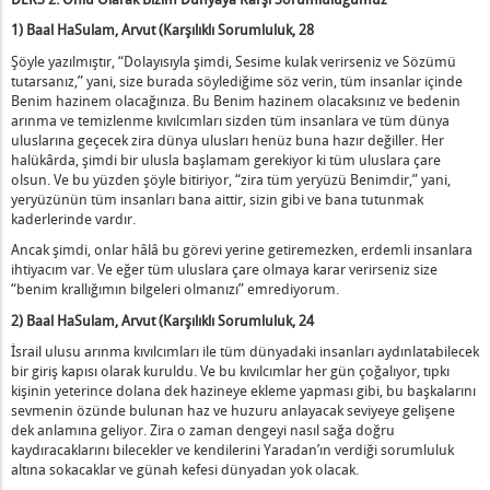
1) Baal HaSulam, Arvut (Karşılıklı Sorumluluk, 28
Şöyle yazılmıştır, “Dolayısıyla şimdi, Sesime kulak verirseniz ve Sözümü
tutarsanız,” yani, size burada söylediğime söz verin, tüm insanlar içinde
Benim hazinem olacağınıza. Bu Benim hazinem olacaksınız ve bedenin
arınma ve temizlenme kıvılcımları sizden tüm insanlara ve tüm dünya
uluslarına geçecek zira dünya ulusları henüz buna hazır değiller. Her
halükârda, şimdi bir ulusla başlamam gerekiyor ki tüm uluslara çare
olsun. Ve bu yüzden şöyle bitiriyor, “zira tüm yeryüzü Benimdir,” yani,
yeryüzünün tüm insanları bana aittir, sizin gibi ve bana tutunmak
kaderlerinde vardır.
Ancak şimdi, onlar hâlâ bu görevi yerine getiremezken, erdemli insanlara
ihtiyacım var. Ve eğer tüm uluslara çare olmaya karar verirseniz size
“benim krallığımın bilgeleri olmanızı” emrediyorum.
2) Baal HaSulam, Arvut (Karşılıklı Sorumluluk, 24
İsrail ulusu arınma kıvılcımları ile tüm dünyadaki insanları aydınlatabilecek
bir giriş kapısı olarak kuruldu. Ve bu kıvılcımlar her gün çoğalıyor, tıpkı
kişinin yeterince dolana dek hazineye ekleme yapması gibi, bu başkalarını
sevmenin özünde bulunan haz ve huzuru anlayacak seviyeye gelişene
dek anlamına geliyor. Zira o zaman dengeyi nasıl sağa doğru
kaydıracaklarını bilecekler ve kendilerini Yaradan’ın verdiği sorumluluk
altına sokacaklar ve günah kefesi dünyadan yok olacak.