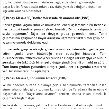
Bu, her birinin dostlarının hatalarını değil, erdemlerini görmesiyle
başarılabilir. Fakat dostlarından biraz daha yüksek olduğunu düşünen
kişi, artık onlarla birleşemez.
8) Rabaş, Makale 30, Dostlar Meclisinde Ne Aranmalıdır (1988)
Herkes gruba yaşam ruhu ve umut verip, enerji aşılamalıdır. Bu nedenle,
her bir dost kendine şunu söyleyebilmelidir, “Şimdi çalışmada temiz bir
sayfa açıyorum.” Diğer bir deyişle gruba gelmeden önce Tanrı
çalışmasının gelişiminde hayal kırıklığına uğramıştır fakat şimdi grup onu
yaşam ve umutla doldurmaktadır.
Bu nedenle grup vasıtasıyla güven kazanır ve üstesinden gelme gücü
edinir çünkü artık bütünlüğü elde edeceğini hisseder. Tüm
düşüncelerinin -fethedilemeyecek yüksek bir dağla karşı karşıya ve bunun
gerçekten de ürkütücü bir engel olduğu- şimdi önemli olmadığını görür.
Tüm bunu grubun gücünden almıştır çünkü her biri guruba cesaret ve
yeni bir atmosfer ruhu aşılamıştır.
9
) Rabaş
, Makale 1,
Toplumun Amacı 1
(1984)
Ve bu nedenle burada bir araya geldik, her birimizin Yaradan’a ihsan
etme ruhunu izlediği bir toplum kurmak için. Ve Yaradan’a ihsan etmeyi
başarmak için, “başkalarını sevmek” denilen, insana ihsan etmek ile
çalışmaya başlamalıyız.
Ve başkalarını sevmek, yalnızca kişinin kendisini iptal etmesiyle mümkün