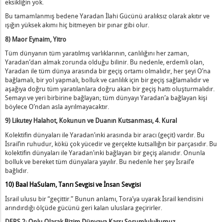
eksikliğin yok.
ngresi – Nisan 2017
pimiz Biriz”
Bu tamamlanmış bedene Yaradan İlahi Gücünü aralıksız olarak akıtır ve
ışığın yüksek akımı hiç bitmeyen bir pınar gibi olur.
Tek ve Bir Olarak”
8) Maor Eynaim, Yitro
Tüm dünyanın tüm yaratılmış varlıklarının, canlılığını her zaman,
Yaradan’dan almak zorunda olduğu bilinir. Bu nedenle, erdemli olan,
Yaradan ile tüm dünya arasında bir geçiş ortamı olmalıdır, her şeyi O’na
bağlamalı, bir yol yapmalı, bolluk ve canlılık için bir geçiş sağlamalıdır ve
aşağıya doğru tüm yaratılanlara doğru akan bir geçiş hattı oluşturmalıdır.
Semayı ve yeri birbirine bağlayan; tüm dünyayı Yaradan’a bağlayan kişi
böylece O’ndan asla ayrılmayacaktır.
9) Likutey Halahot, Kokunun ve Duanın Kutsanması, 4. Kural
Kolektifin dünyaları ile Yaradan’ınki arasında bir aracı (geçit) vardır. Bu
İsrail’in ruhudur, kökü çok yücedir ve gerçekte kutsallığın bir parçasıdır. Bu
kolektifin dünyaları ile Yaradan’ınki bağlayan bir geçiş alanıdır. Onunla
bolluk ve bereket tüm dünyalara yayılır. Bu nedenle her şey İsrail’e
bağlıdır.
10) Baal HaSulam, Tanrı Sevgisi ve İnsan Sevgisi
İsrail ulusu bir “geçittir.” Bunun anlamı, Tora’ya uyarak İsrail kendisini
aki Anlamları
arındırdığı ölçüde gücünü geri kalan uluslara geçirirler.
DERS 2: Onlu Olarak Bizim Dünyaya Karşı Sorumluluğumuz