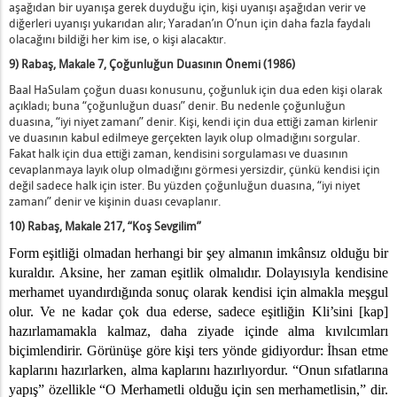
aşağıdan bir uyanışa gerek duyduğu için, kişi uyanışı aşağıdan verir ve
diğerleri uyanışı yukarıdan alır; Yaradan’ın O’nun için daha fazla faydalı
olacağını bildiği her kim ise, o kişi alacaktır.
9) Rabaş, Makale 7, Çoğunluğun Duasının Önemi (1986)
Baal HaSulam çoğun duası konusunu, çoğunluk için dua eden kişi olarak
açıkladı; buna “çoğunluğun duası” denir. Bu nedenle çoğunluğun
duasına, “iyi niyet zamanı” denir. Kişi, kendi için dua ettiği zaman kirlenir
ve duasının kabul edilmeye gerçekten layık olup olmadığını sorgular.
Fakat halk için dua ettiği zaman, kendisini sorgulaması ve duasının
cevaplanmaya layık olup olmadığını görmesi yersizdir, çünkü kendisi için
değil sadece halk için ister. Bu yüzden çoğunluğun duasına, “iyi niyet
zamanı” denir ve kişinin duası cevaplanır.
10) Rabaş, Makale 217, “Koş Sevgilim”
Form eşitliği olmadan herhangi bir şey almanın imkânsız olduğu bir
kuraldır. Aksine, her zaman eşitlik olmalıdır. Dolayısıyla kendisine
merhamet uyandırdığında sonuç olarak kendisi için almakla meşgul
olur. Ve ne kadar çok dua ederse, sadece eşitliğin Kli’sini [kap]
hazırlamamakla kalmaz, daha ziyade içinde alma kıvılcımları
biçimlendirir. Görünüşe göre kişi ters yönde gidiyordur: İhsan etme
kaplarını hazırlarken, alma kaplarını hazırlıyordur.
“
Onun sıfatlarına
yapış” özellikle
“
O Merhametli olduğu için sen merhametlisin,” dir.